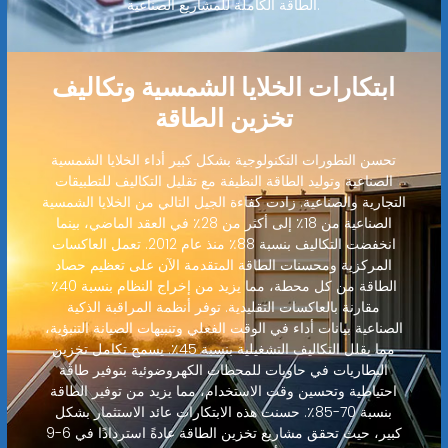
الطاقة الكاملة للمشاريع الصناعية.
ابتكارات الخلايا الشمسية وتكاليف
تخزين الطاقة
تحسن التطورات التكنولوجية بشكل كبير أداء الخلايا الشمسية
الصناعية وتوليد الطاقة النظيفة مع تقليل التكاليف للتطبيقات
التجارية والصناعية. زادت كفاءة الجيل التالي من الخلايا الشمسية
الصناعية من 18٪ إلى أكثر من 28٪ في العقد الماضي، بينما
انخفضت التكاليف بنسبة 88٪ منذ عام 2012. تعمل العاكسات
المركزية ومحسنات الطاقة المتقدمة الآن على تعظيم حصاد
الطاقة من كل محطة، مما يزيد من إخراج النظام بنسبة 40٪
مقارنة بالعاكسات التقليدية. توفر أنظمة المراقبة الذكية
الصناعية بيانات أداء في الوقت الفعلي وتنبيهات الصيانة التنبؤية،
مما يقلل التكاليف التشغيلية بنسبة 45٪. يسمح تكامل تخزين
البطاريات في حاويات للمحطات الكهروضوئية بتوفير طاقة
احتياطية وتحسين وقت الاستخدام، مما يزيد من توفير الطاقة
بنسبة 70-85٪. حسنت هذه الابتكارات عائد الاستثمار بشكل
كبير، حيث تحقق مشاريع تخزين الطاقة عادةً استردادًا في 6-9