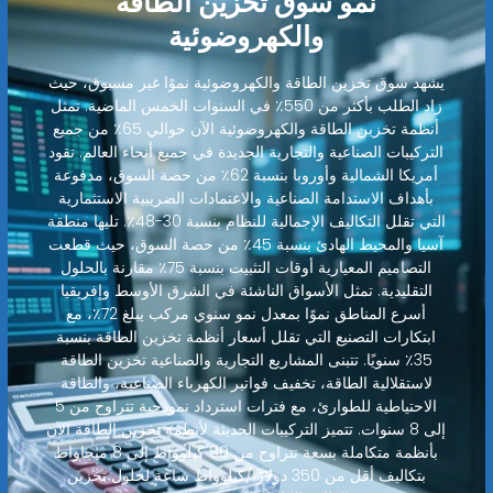
نمو سوق تخزين الطاقة
والكهروضوئية
يشهد سوق تخزين الطاقة والكهروضوئية نموًا غير مسبوق، حيث
زاد الطلب بأكثر من 550٪ في السنوات الخمس الماضية. تمثل
أنظمة تخزين الطاقة والكهروضوئية الآن حوالي 65٪ من جميع
التركيبات الصناعية والتجارية الجديدة في جميع أنحاء العالم. تقود
أمريكا الشمالية وأوروبا بنسبة 62٪ من حصة السوق، مدفوعة
بأهداف الاستدامة الصناعية والاعتمادات الضريبية الاستثمارية
التي تقلل التكاليف الإجمالية للنظام بنسبة 30-48٪. تليها منطقة
آسيا والمحيط الهادئ بنسبة 45٪ من حصة السوق، حيث قطعت
التصاميم المعيارية أوقات التثبيت بنسبة 75٪ مقارنة بالحلول
التقليدية. تمثل الأسواق الناشئة في الشرق الأوسط وإفريقيا
أسرع المناطق نموًا بمعدل نمو سنوي مركب يبلغ 72٪، مع
ابتكارات التصنيع التي تقلل أسعار أنظمة تخزين الطاقة بنسبة
35٪ سنويًا. تتبنى المشاريع التجارية والصناعية تخزين الطاقة
لاستقلالية الطاقة، تخفيف فواتير الكهرباء الصناعية، والطاقة
الاحتياطية للطوارئ، مع فترات استرداد نموذجية تتراوح من 5
إلى 8 سنوات. تتميز التركيبات الحديثة لأنظمة تخزين الطاقة الآن
بأنظمة متكاملة بسعة تتراوح من 80 كيلوواط إلى 8 ميجاواط
بتكاليف أقل من 350 دولارًا/كيلوواط ساعة لحلول تخزين