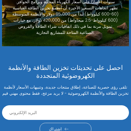
سنوات اعتمادًا على أسعار الكهرباء المحلية وبرامج الحوافز.
تظهر اتجاهات التسعير الأخيرة أن أنظمة تخزين الطاقة القياسية
(60-600 كيلوواط) تبدأ من 85،000 دولار والأنظمة المتوسطة
(600 كيلوواط-2.5 ميجاواط) من 420،000 دولار، مع خيارات
تمويل مرنة بما في ذلك اتفاقيات شراء الطاقة والقروض
الصناعية المتاحة للمشاريع التجارية.
احصل على تحديثات تخزين الطاقة والأنظمة
الكهروضوئية المتجددة
تلقى رؤى حصرية للصناعة، إطلاق منتجات جديدة، وتنبيهات الأسعار لأنظمة
تخزين الطاقة والأنظمة الكهروضوئية - لا بريد مزعج، فقط محتوى مهني قيم
اشتراك