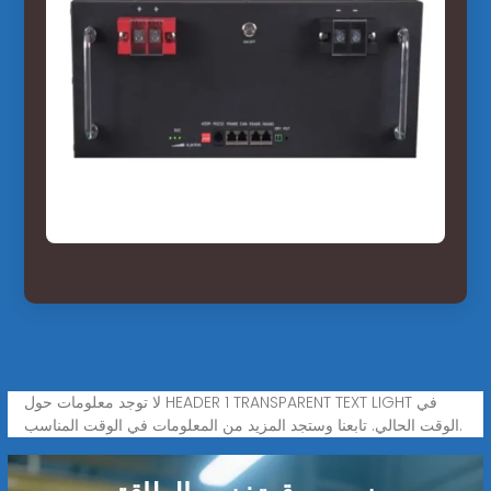
لا توجد معلومات حول HEADER 1 TRANSPARENT TEXT LIGHT في
الوقت الحالي. تابعنا وستجد المزيد من المعلومات في الوقت المناسب.