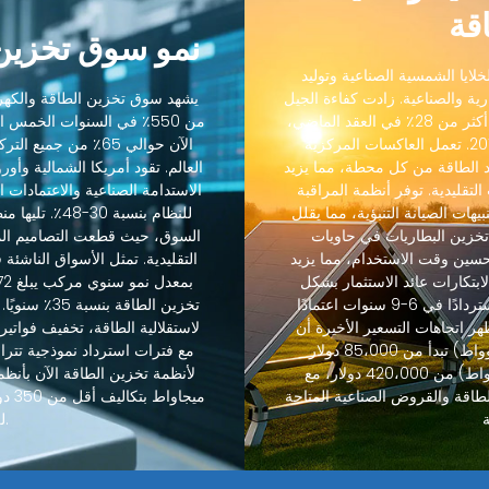
قة
نمو سوق تخزين 
لايا الشمسية الصناعية وتوليد
رية والصناعية. زادت كفاءة الجيل
يشهد سوق تخزين الطاقة والكهرو
التالي من الخلايا الشمسية الصناعية من 18٪ إلى أكثر من 28٪ في العقد الماضي،
من 550٪ في السنوات الخمس
بينما انخفضت التكاليف بنسبة 88٪ منذ عام 2012. تعمل العاكسات المركزية
الآن حوالي 65٪ من ج
 الطاقة من كل محطة، مما يزيد
رنة بالعاكسات التقليدية. توفر أنظمة المراقبة
الاستدامة الصناعية والاعتمادات ال
يهات الصيانة التنبؤية، مما يقلل
 45٪. يسمح تكامل تخزين البطاريات في حاويات
حسين وقت الاستخدام، مما يزيد
التقليدية. تمثل الأسواق الناشئة
-85٪. حسنت هذه الابتكارات عائد الاستثمار بشكل
كبير، حيث تحقق مشاريع تخزين الطاقة عادةً استردادًا في 6-9 سنوات اعتمادًا
تخزين الطاقة
هر اتجاهات التسعير الأخيرة أن
لاستقلالية الطاقة، تخفيف فواتير 
أنظمة تخزين الطاقة القياسية (60-600 كيلوواط) تبدأ من 85،000 دولار
والأنظمة المتوسطة (600 كيلوواط-2.5 ميجاواط) من 420،000 دولار، مع
طاقة والقروض الصناعية المتاحة
ميجا
للمشاريع الصناعية.