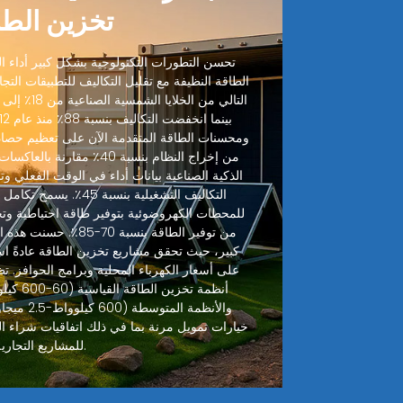
تخزين الطا
تحسن التطورات التكنولوجية بشكل كبير أداء الخ
الطاقة النظيفة مع تقليل التكاليف للتطبيقات التجا
ومحسنات الطاقة المتقدمة الآن على تعظيم حصاد
من إخراج النظام بنسبة 40٪ مقا
الذكية الصناعية بيانات أداء في الوقت الفعلي وتنب
التكاليف التشغيلية بنسبة
للمحطات الكهروضوئية بتوفير طاقة احتياطية وت
من توفير الطاقة بنسبة 70
على أسعار الكهرباء المحلية وبرامج الحوافز. تظ
خيارات تمويل مرنة بما في ذلك اتفاقيات شراء ال
للمشاريع التجارية.