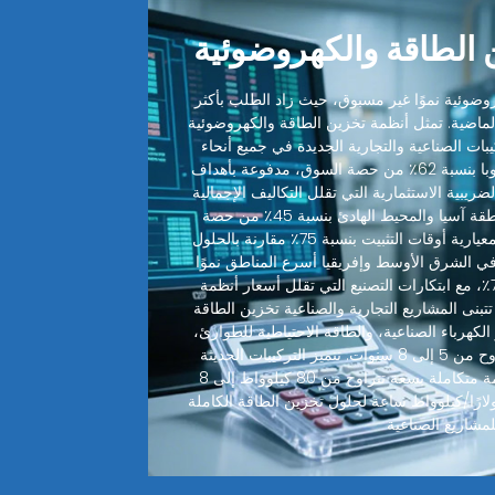
الطاقة والكهروضوئية
ضوئية نموًا غير مسبوق، حيث زاد الطلب بأكثر
 الماضية. تمثل أنظمة تخزين الطاقة والكهروضوئية
ميع التركيبات الصناعية والتجارية الجديدة في جميع أنحاء
العالم. تقود أمريكا الشمالية وأوروبا بنسبة 62٪ من حصة السوق، مدفوعة بأهداف
ضريبية الاستثمارية التي تقلل التكاليف الإجمالية
للنظام بنسبة 30-48٪. تليها منطقة آسيا والمحيط الهادئ بنسبة 45٪ من حصة
السوق، حيث قطعت التصاميم المعيارية أوقات التثبيت بنسبة 75٪ مقارنة بالحلول
 في الشرق الأوسط وإفريقيا أسرع المناطق نموًا
بمعدل نمو سنوي مركب يبلغ 72٪، مع ابتكارات التصنيع التي تقلل أسعار أنظمة
 بنسبة 35٪ سنويًا. تتبنى المشاريع التجارية والصناعية تخزين الطاقة
الكهرباء الصناعية، والطاقة الاحتياطية للطوارئ،
مع فترات استرداد نموذجية تتراوح من 5 إلى 8 سنوات. تتميز التركيبات الحديثة
لأنظمة تخزين الطاقة الآن بأنظمة متكاملة بسعة تتراوح من 80 كيلوواط إلى 8
واط بتكاليف أقل من 350 دولارًا/كيلوواط ساعة لحلول تخزين الطاقة الكاملة