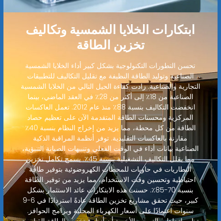
ابتكارات الخلايا الشمسية وتكاليف
تخزين الطاقة
تحسن التطورات التكنولوجية بشكل كبير أداء الخلايا الشمسية
الصناعية وتوليد الطاقة النظيفة مع تقليل التكاليف للتطبيقات
التجارية والصناعية. زادت كفاءة الجيل التالي من الخلايا الشمسية
الصناعية من 18٪ إلى أكثر من 28٪ في العقد الماضي، بينما
انخفضت التكاليف بنسبة 88٪ منذ عام 2012. تعمل العاكسات
المركزية ومحسنات الطاقة المتقدمة الآن على تعظيم حصاد
الطاقة من كل محطة، مما يزيد من إخراج النظام بنسبة 40٪
مقارنة بالعاكسات التقليدية. توفر أنظمة المراقبة الذكية
الصناعية بيانات أداء في الوقت الفعلي وتنبيهات الصيانة التنبؤية،
مما يقلل التكاليف التشغيلية بنسبة 45٪. يسمح تكامل تخزين
البطاريات في حاويات للمحطات الكهروضوئية بتوفير طاقة
احتياطية وتحسين وقت الاستخدام، مما يزيد من توفير الطاقة
بنسبة 70-85٪. حسنت هذه الابتكارات عائد الاستثمار بشكل
كبير، حيث تحقق مشاريع تخزين الطاقة عادةً استردادًا في 6-9
سنوات اعتمادًا على أسعار الكهرباء المحلية وبرامج الحوافز.
تظهر اتجاهات التسعير الأخيرة أن أنظمة تخزين الطاقة القياسية