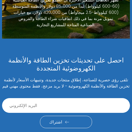
(60-600 كيلوواط) تبدأ من 85،000 دولار والأنظمة المتوسطة
(600 كيلوواط-2.5 ميجاواط) من 420،000 دولار، مع خيارات
تمويل مرنة بما في ذلك اتفاقيات شراء الطاقة والقروض
الصناعية المتاحة للمشاريع التجارية.
احصل على تحديثات تخزين الطاقة والأنظمة
الكهروضوئية المتجددة
تلقى رؤى حصرية للصناعة، إطلاق منتجات جديدة، وتنبيهات الأسعار لأنظمة
تخزين الطاقة والأنظمة الكهروضوئية - لا بريد مزعج، فقط محتوى مهني قيم
اشتراك