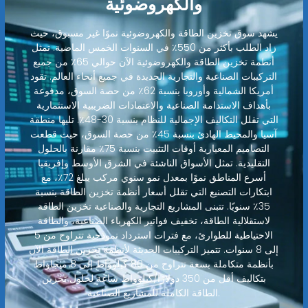
والكهروضوئية
يشهد سوق تخزين الطاقة والكهروضوئية نموًا غير مسبوق، حيث
زاد الطلب بأكثر من 550٪ في السنوات الخمس الماضية. تمثل
أنظمة تخزين الطاقة والكهروضوئية الآن حوالي 65٪ من جميع
التركيبات الصناعية والتجارية الجديدة في جميع أنحاء العالم. تقود
أمريكا الشمالية وأوروبا بنسبة 62٪ من حصة السوق، مدفوعة
بأهداف الاستدامة الصناعية والاعتمادات الضريبية الاستثمارية
التي تقلل التكاليف الإجمالية للنظام بنسبة 30-48٪. تليها منطقة
آسيا والمحيط الهادئ بنسبة 45٪ من حصة السوق، حيث قطعت
التصاميم المعيارية أوقات التثبيت بنسبة 75٪ مقارنة بالحلول
التقليدية. تمثل الأسواق الناشئة في الشرق الأوسط وإفريقيا
أسرع المناطق نموًا بمعدل نمو سنوي مركب يبلغ 72٪، مع
ابتكارات التصنيع التي تقلل أسعار أنظمة تخزين الطاقة بنسبة
35٪ سنويًا. تتبنى المشاريع التجارية والصناعية تخزين الطاقة
لاستقلالية الطاقة، تخفيف فواتير الكهرباء الصناعية، والطاقة
الاحتياطية للطوارئ، مع فترات استرداد نموذجية تتراوح من 5
إلى 8 سنوات. تتميز التركيبات الحديثة لأنظمة تخزين الطاقة الآن
بأنظمة متكاملة بسعة تتراوح من 80 كيلوواط إلى 8 ميجاواط
بتكاليف أقل من 350 دولارًا/كيلوواط ساعة لحلول تخزين
الطاقة الكاملة للمشاريع الصناعية.