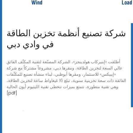
شركة تصنيع أنظمة تخزين الطاقة
في وادي دبي
أطلقت «إينيركاب هولدينجز»، الشركة المصنّعة لتقنية المكثّف الفائق
عالي السعة لتخزين الطاقة، ومقرها دبي، مشروعاً مشتركاً مع شركة
«إيبيكس» للاستثمار، ومقرها أبوظبي، لبناء منشأة تصنيع للمكثّفات
الفائقة ذات سعة تخزينية سنوية، تبلغ 16 غيغاواط ساعة لتخزين الطاقة،
وهي تقنية متطورة، تتمتع بميزات تتخطى تقنية الليثيوم أيون الحالية.
[pdf]