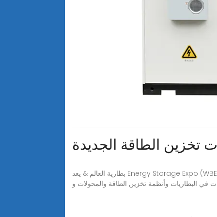
 تخزين الطاقة الجديدة
بطارية العالم & يعد Energy Storage Expo (WBES) حدثًا مهمًا لصناعة الطاقة العالمية الجديدة ، حيث جمع شركات تخزين الطاقة الرائدة ومقدمي التكنولوجيا وتكامل النظام من