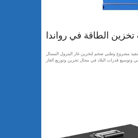
خزين الطاقة في رواندا
البترول المسال (LPG) بتكلفة تقدّر بنحو 44 مليون دولار أميركي، في خطوة تهدف إلى تعزيز أمن الطاقة