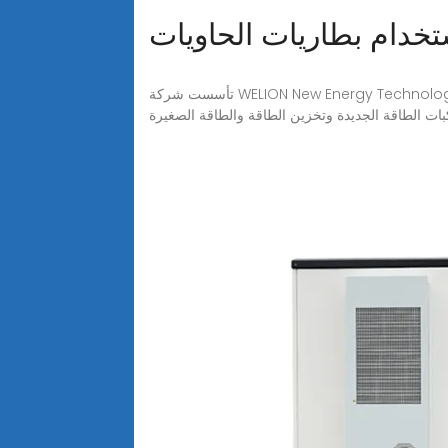
تخدام بطاريات الحاويات
تأسست شركة WELION New Energy Technology Co.Ltd في عام 2016، WEION هي شركة متخصصة في المنتجات الرئيسية لشركة Weilan New Energy وهي بطاريات