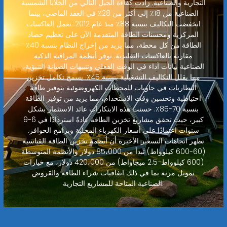
التجارية والصناعية. زادت كفاءة الجيل التالي من الخلايا الشمسية
الصناعية من 18٪ إلى أكثر من 28٪ في العقد الماضي، بينما
انخفضت التكاليف بنسبة 88٪ منذ عام 2012. تعمل العاكسات
المركزية ومحسنات الطاقة المتقدمة الآن على تعظيم حصاد
الطاقة من كل محطة، مما يزيد من إخراج النظام بنسبة 40٪
مقارنة بالعاكسات التقليدية. توفر أنظمة المراقبة الذكية
الصناعية بيانات أداء في الوقت الفعلي وتنبيهات الصيانة التنبؤية،
مما يقلل التكاليف التشغيلية بنسبة 45٪. يسمح تكامل تخزين
البطاريات في حاويات للمحطات الكهروضوئية بتوفير طاقة
احتياطية وتحسين وقت الاستخدام، مما يزيد من توفير الطاقة
بنسبة 70-85٪. حسنت هذه الابتكارات عائد الاستثمار بشكل
كبير، حيث تحقق مشاريع تخزين الطاقة عادةً استردادًا في 6-9
سنوات اعتمادًا على أسعار الكهرباء المحلية وبرامج الحوافز.
تظهر اتجاهات التسعير الأخيرة أن أنظمة تخزين الطاقة القياسية
(60-600 كيلوواط) تبدأ من 85،000 دولار والأنظمة المتوسطة
(600 كيلوواط-2.5 ميجاواط) من 420،000 دولار، مع خيارات
تمويل مرنة بما في ذلك اتفاقيات شراء الطاقة والقروض
الصناعية المتاحة للمشاريع التجارية.