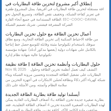
إنطلاق أكبر مشروع لتخزين طاقة البطاريات في
اقة مستقلة لتخزين طاقة البطاريات في أفريقيا، يمثل المشروع طفرة
في تعزيز كفاءة الشبكة، وتخفيف نقص الطاقة، وتسريع التحول نحو
الطاقة المستدامة في جميع أنحاء القارة. EEC–CGGC–DAVHA،
الشركة المشرفة فيشتنر، شريك تصميم الشبكة
أعمال تخزين الطاقة مع حلول تخزين البطاريات
من طاقة الاحتياط السكنية إلى تخزين الطاقة التجارية، وسع نطاق
سوقك باستخدام تكنولوجيا مثبتة وقابلة للتوسع.حصل خط إنتاجنا
بالكامل على شهادات دولية (بعضها مذكور أدناه): شهادة مؤسسة
تكنولوجيا عالية شهادة نظام إدارة
حلول البطاريات وأنظمة تخزين الطاقة | طاقة نظيفة
Nov 18, 2025 · اكتشف كيف تعمل أنظمة تخزين الطاقة وحلول
البطاريات على تشغيل الطاقة المتجددة وتحسين مرونة الشبكة وبناء
شبكة كهرباء أكثر ذكاءً ونظافة.تُحسّن الابتكارات في أجهزة التخزين من
سلامة النظام وأتمتته. ومن الأمثلة على ذلك
أيسلندا توليد طاقة بطارية الطاقة الجديدة
بطارية صغيرة جديدة تخزن الطاقة بـ4 أضعاف البطاريات العادية يمكن
لهذه البطاريات الصغيرة الجديدة تخزين 4 أضعاف الطاقة التقليدية، فقد
ضاعفت مادة الكاثود الأكثر كثافة تخزين طاقة البطارية الصغيرة 4