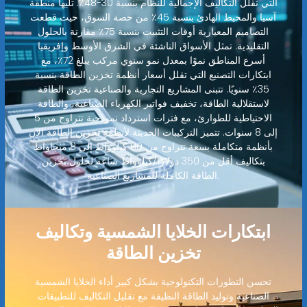
التي تقلل التكاليف الإجمالية للنظام بنسبة 30-48٪. تليها منطقة
آسيا والمحيط الهادئ بنسبة 45٪ من حصة السوق، حيث قطعت
التصاميم المعيارية أوقات التثبيت بنسبة 75٪ مقارنة بالحلول
التقليدية. تمثل الأسواق الناشئة في الشرق الأوسط وإفريقيا
أسرع المناطق نموًا بمعدل نمو سنوي مركب يبلغ 72٪، مع
ابتكارات التصنيع التي تقلل أسعار أنظمة تخزين الطاقة بنسبة
35٪ سنويًا. تتبنى المشاريع التجارية والصناعية تخزين الطاقة
لاستقلالية الطاقة، تخفيف فواتير الكهرباء الصناعية، والطاقة
الاحتياطية للطوارئ، مع فترات استرداد نموذجية تتراوح من 5
إلى 8 سنوات. تتميز التركيبات الحديثة لأنظمة تخزين الطاقة الآن
بأنظمة متكاملة بسعة تتراوح من 80 كيلوواط إلى 8 ميجاواط
بتكاليف أقل من 350 دولارًا/كيلوواط ساعة لحلول تخزين
الطاقة الكاملة للمشاريع الصناعية.
ابتكارات الخلايا الشمسية وتكاليف
تخزين الطاقة
تحسن التطورات التكنولوجية بشكل كبير أداء الخلايا الشمسية
الصناعية وتوليد الطاقة النظيفة مع تقليل التكاليف للتطبيقات