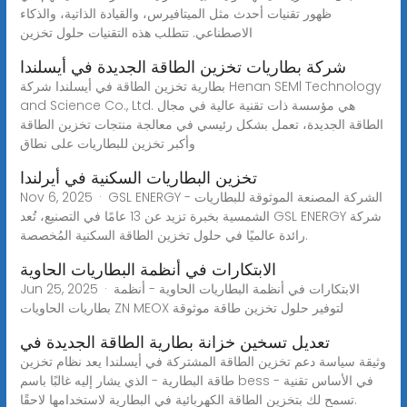
ظهور تقنيات أحدث مثل الميتافيرس، والقيادة الذاتية، والذكاء
الاصطناعي. تتطلب هذه التقنيات حلول تخزين
شركة بطاريات تخزين الطاقة الجديدة في أيسلندا
بطارية تخزين الطاقة في أيسلندا شركة Henan SEMl Technology
and Science Co., Ltd. هي مؤسسة ذات تقنية عالية في مجال
الطاقة الجديدة، تعمل بشكل رئيسي في معالجة منتجات تخزين الطاقة
وأكبر تخزين للبطاريات على نطاق
تخزين البطاريات السكنية في أيرلندا
Nov 6, 2025 · GSL ENERGY - الشركة المصنعة الموثوقة للبطاريات
الشمسية بخبرة تزيد عن 13 عامًا في التصنيع، تُعد GSL ENERGY شركة
رائدة عالميًا في حلول تخزين الطاقة السكنية المُخصصة.
الابتكارات في أنظمة البطاريات الحاوية
Jun 25, 2025 · الابتكارات في أنظمة البطاريات الحاوية - أنظمة
بطاريات الحاويات ZN MEOX لتوفير حلول تخزين طاقة موثوقة
تعديل تسخين خزانة بطارية الطاقة الجديدة في
وثيقة سياسة دعم تخزين الطاقة المشتركة في أيسلندا يعد نظام تخزين
طاقة البطارية - الذي يشار إليه غالبًا باسم bess - في الأساس تقنية
تسمح لك بتخزين الطاقة الكهربائية في البطارية لاستخدامها لاحقًا.