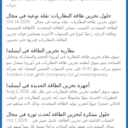
مرات.
حلول تخزين طاقة البطاريات: نقلة نوعية في مجال
Oct 14, 2025 · حلول تخزين طاقة البطاريات: نقلة نوعية في مجال
الطاقة المتجددة. اكتسبت مصادر الطاقة المتجددة، كالطاقة الشمسية
وطاقة الرياح، زخمًا كبيرًا في السنوات الأخيرة بفضلمن فوائد تخزين
الطاقة بالبطاريات قدرتها على تحسين
بطارية تخزين الطاقة في أيسلندا
سوق نظام تخزين طاقة البطارية في أوروبا-الحجم والمشاركة وتحليل
الصناعة ينمو سوق أنظمة تخزين طاقة البطاريات في أوروبا بمعدل نمو
سنوي مركب يبلغ 1.67% على مدى السنوات الخمس المقبلة. تُعد شركة
Toshiba Corp وBYD Company Ltd وContemporary
أجهزة تخزين الطاقة الجديدة في أيسلندا
Aug 2, 2023· يشهد سوق أنظمة تخزين طاقة البطاريات في ظل تلك
التطورات الحديثة نموًا ملحوظًا حيث يُعد تخزين البطاريات في الوقت
الحالي عنصرًا حيويًا لتعزيز توليد الطاقة المتجددة، وذلك لأنه يساهم في
حلول مبتكرة لتخزين الطاقة تُحدث ثورة في مجال
Oct 1, 2025 · التقنيات الناشئة في تخزين الطاقة: عامل تغيير في
مجال المشتريات يشهد توليد البيانات تزايدًا متسارعًا، مما يُسهم في