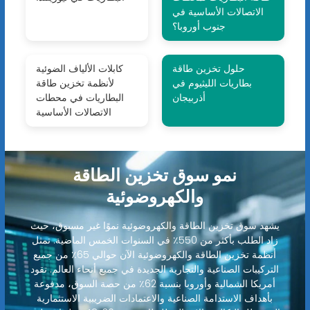
الاتصالات الأساسية في
جنوب أوروبا؟
حلول تخزين طاقة
كابلات الألياف الضوئية
بطاريات الليثيوم في
لأنظمة تخزين طاقة
أذربيجان
البطاريات في محطات
الاتصالات الأساسية
نمو سوق تخزين الطاقة
والكهروضوئية
يشهد سوق تخزين الطاقة والكهروضوئية نموًا غير مسبوق، حيث
زاد الطلب بأكثر من 550٪ في السنوات الخمس الماضية. تمثل
أنظمة تخزين الطاقة والكهروضوئية الآن حوالي 65٪ من جميع
التركيبات الصناعية والتجارية الجديدة في جميع أنحاء العالم. تقود
أمريكا الشمالية وأوروبا بنسبة 62٪ من حصة السوق، مدفوعة
بأهداف الاستدامة الصناعية والاعتمادات الضريبية الاستثمارية