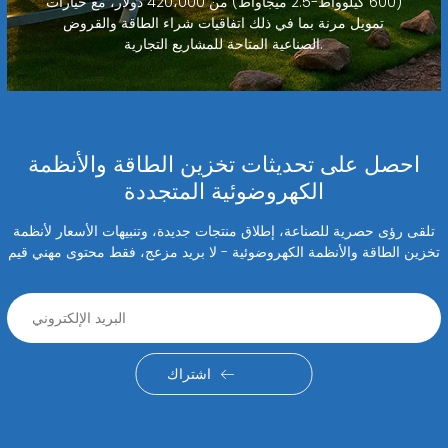
(600 كيلوواط-2.5 ميجاواط) من 420،000 دولار، مع خيارات
تمويل مرنة بما في ذلك اتفاقيات شراء الطاقة والقروض
الصناعية المتاحة للمشاريع التجارية.
احصل على تحديثات تخزين الطاقة والأنظمة
الكهروضوئية المتجددة
تلقى رؤى حصرية للصناعة، إطلاق منتجات جديدة، وتنبيهات الأسعار لأنظمة
تخزين الطاقة والأنظمة الكهروضوئية - لا بريد مزعج، فقط محتوى مهني قيم
اشتراك