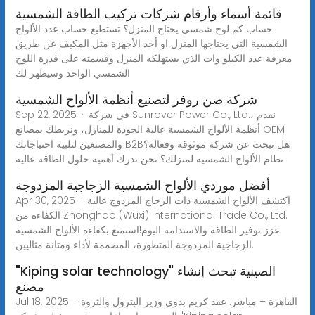
قائمة أسماء وأرقام شركات تركيب الطاقة الشمسية
حساب كم لوح شمسي يحتاج المنزل؟ تستطيع حساب عدد الألواح
الشمسية التي يحتاجها المنزل او أحد الأجهزة مثل المكيف عن طريق
معرفة عدد الكيلو وات الذي يستهلكه المنزل وقسمته على قدرة اللوح
الشمسي الواحد وسيظهر لك
شركة صن روفر لتصنيع أنظمة الألواح الشمسية
Sep 22, 2025 · في شركة Sunrover Power Co., Ltd.، نقدم
أنظمة الألواح الشمسية عالية الجودة للمنازل، ونربطك بمصانع OEM
والمصنعين لتلبية احتياجاتك B2Bهل تبحث عن شركة موثوقة وفعالة؟
نظام الألواح الشمسية لمنزلك؟ نحن ندرك أهمية حلول الطاقة عالية
أفضل موردي الألواح الشمسية الزجاجية المزدوجة
Apr 30, 2025 · اكتشف الألواح الشمسية ذات الزجاج المزدوج عالية
الكفاءة من Zhonghao (Wuxi) International Trade Co., Ltd.
عزز توفير الطاقة والاستدامة اليوم!استمتع بكفاءة الألواح الشمسية
الزجاجية المزدوجة المتطورة، المصممة لأداء ومتانة مثاليين.
"Kiping solar technology" الصينية تبحث إنشاء
مصنع
Jul 18, 2025 · القاهرة – مباشر: عقد كريم بدوي وزير البترول والثروة