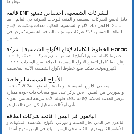
غيغاواط.
قائمة ENF للشركات الشمسية، اختصاص تصنيع
دليل لجميع الشركات المصنعة و المثبتة للوحات الضوئية في العالم - بما
في ذلك الألواح الشمسية، الخلايا، معدات ومكونات الإنتاج.ENF Solar –
شركات ومنتجات الطاقة الشمسية "مرحبا في ENF للطاقة الشمسية
يتضمن
الخطوط الكاملة لإنتاج الألواح الشمسية | شركة Horad
Jan 16, 2025 · خطوط كاملة لتصنيع الألواح الشمسية تلتزم شركة
Horad بإنتاج خط كامل لتصنيع الألواح الشمسية للعملاء لصنع الوحدات
الكهروضوئية. يمكننا صنع خطوط الألواح الشمسية الآلية المخصصة
الألواح الشمسية الزجاجية
Jun 27, 2024 · مصنعي الألواح الشمسية الزجاجية والمصنع
والموردين من الصين ، نحن نركز على صنع منتجات ذات جودة ممتازة
لتوفير الخدمة لعملائنا لإقامة علاقة طويلة الأمد مربحة للجانبين.الجودة
تأتي أولاً؛الخدمة قبل كل شيء؛العمل هو
البائعون في اليمن | قائمة شركات الطاقة
البائعون في اليمن تجار الجملة و موزعي الألواح الشمسية, المكونات و
الأطقم الكهروضوئية الكاملة في اليمن. 11 بائع في اليمن مدرج أسفله.