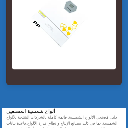
ألواح شمسية المصنعين
دليل مُصنعي الألواح الشمسية. قائمة كاملة بالشركات المُنتجة للألواح
الشمسية, بما في ذلك مصانع الإنتاج و نطاق قدرة الألواح.قاعدة بيانات