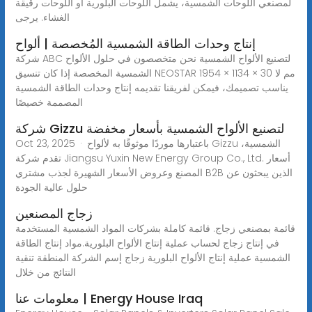
لمصنعي اللوحات الشمسية، يشمل اللوحات البلورية أو اللوحات رقيقة
الغشاء. يرجى
إنتاج وحدات الطاقة الشمسية المُخصصة | ألواح
شركة ABC لتصنيع الألواح الشمسية نحن متخصصون في حلول الألواح
الشمسية المخصصة إذا كان تنسيق NEOSTAR 1954 × 1134 × 30 مم لا
يناسب تصميمك، فيمكن لفريقنا تقديمه إنتاج وحدات الطاقة الشمسية
المصممة خصيصًا
شركة Gizzu لتصنيع الألواح الشمسية بأسعار مخفضة
Oct 23, 2025 · باعتبارها موردًا موثوقًا به لألواح Gizzu الشمسية،
تقدم شركة Jiangsu Yuxin New Energy Group Co., Ltd. أسعار
المصنع وعروض الأسعار الشهيرة لجذب مشتري B2B الذين يبحثون عن
حلول عالية الجودة
زجاج المصنعين
قائمة بمصنعي زجاج. قائمة كاملة بشركات المواد الشمسية المستخدمة
في إنتاج زجاج لحساب عملية إنتاج الألواح البلورية.مواد إنتاج الطاقة
الشمسية عملية إنتاج الألواح البلورية زجاج إسم الشركة المنطقة تنقية
النتائج من خلال
معلومات عنا | Energy House Iraq