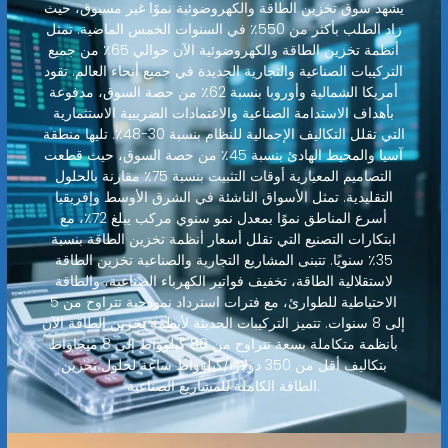
يشهد سوق تخزين الطاقة والكهروضوئية نموًا غير مسبوق، حيث
زاد الطلب بأكثر من 550٪ في السنوات الخمس الماضية. تمثل
أنظمة تخزين الطاقة والكهروضوئية الآن حوالي 65٪ من جميع
التركيبات الصناعية والتجارية الجديدة في جميع أنحاء العالم. تقود
أمريكا الشمالية وأوروبا بنسبة 62٪ من حصة السوق، مدفوعة
بأهداف الاستدامة الصناعية والاعتمادات الضريبية الاستثمارية
التي تقلل التكاليف الإجمالية للنظام بنسبة 30-48٪. تليها منطقة
آسيا والمحيط الهادئ بنسبة 45٪ من حصة السوق، حيث قطعت
التصاميم المعيارية أوقات التثبيت بنسبة 75٪ مقارنة بالحلول
التقليدية. تمثل الأسواق الناشئة في الشرق الأوسط وإفريقيا
أسرع المناطق نموًا بمعدل نمو سنوي مركب يبلغ 72٪، مع
ابتكارات التصنيع التي تقلل أسعار أنظمة تخزين الطاقة بنسبة
35٪ سنويًا. تتبنى المشاريع التجارية والصناعية تخزين الطاقة
لاستقلالية الطاقة، تخفيف فواتير الكهرباء الصناعية، والطاقة
الاحتياطية للطوارئ، مع فترات استرداد نموذجية تتراوح من 5
إلى 8 سنوات. تتميز التركيبات الحديثة لأنظمة تخزين الطاقة الآن
بأنظمة متكاملة بسعة تتراوح من 80 كيلوواط إلى 8 ميجاواط
بتكاليف أقل من 350 دولارًا/كيلوواط ساعة لحلول تخزين
الطاقة الكاملة للمشاريع الصناعية.