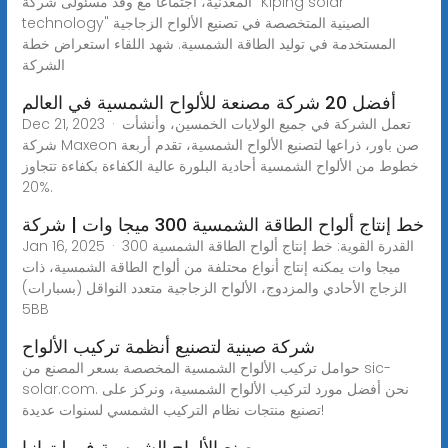
المعدنية، اجتماعا مع وفد مسئولى شركة "Kiping solar
technology" الصينية المتخصصة في تصنيع الألواح الزجاجية
المستخدمة في توليد الطاقة الشمسية. شهد اللقاء استعراض خطة
الشركة
أفضل 20 شركة مصنعة للألواح الشمسية في العالم
Dec 21, 2023 · تعمل الشركة في جميع الولايات الخمسين، وأنشأت
شركة Maxeon صن باور، ذراعها لتصنيع الألواح الشمسية، تقدم أربعة
خطوط من الألواح الشمسية أحادية البلورة عالية الكفاءة بكفاءة تتجاوز
20%.
خط إنتاج ألواح الطاقة الشمسية 300 ميجا وات | شركة
Jan 16, 2025 · القدرة القوية: خط إنتاج ألواح الطاقة الشمسية 300
ميجا وات يمكنه إنتاج أنواع محتلفة من ألواح الطاقة الشمسية، ذات
الزجاج الأحادي والمزدوج، الألواح الزجاجية متعدد النواقل (بسبارات)
5BB
شركة صينية لتصنيع أنظمة تركيب الألواح
حوامل تركيب الألواح الشمسية المخصصة بسعر المصنع من sic-
solar.com. نحن أفضل مورد لتركيب الألواح الشمسية، ونركز على
تصنيع منتجات نظام التركيب الشمسي لسنوات عديدة!
مصنع الألواح الشمسية في ليتوانيا