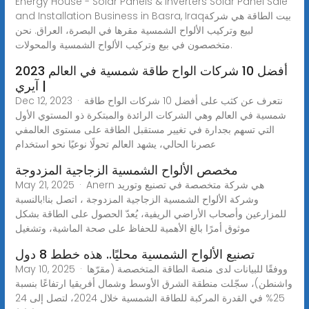
Energy House - Solar Panels & Inverters Solar Panel Sale
and Installation Business in Basra, Iraqبيت الطاقة هي شركة
لبيع وتركيب الألواح الشمسية مقرها في البصرة، العراق. نحن
متخصصون في بيع وتركيب الألواح الشمسية والمحولات.
أفضل 10 شركات الواح طاقة شمسية في العالم 2023
| آيري
Dec 12, 2023 · نتعرف عن كثب على أفضل 10 شركات الواح طاقة
شمسية في العالم وهي الشركات الرائدة والمبتكرة ذو المستوي الأول
التي تسهم بجدارة في تغيير مستقبل الطاقة على مستوى العالمفي
عصرنا الحالي، يشهد العالم تحولًا نوعيًا نحو استخدام
مخصص الألواح الشمسية الزجاجية المزدوجة
May 21, 2025 · Anern هي شركة متخصصة في تصنيع وتوريد
وشركة الألواح الشمسية الزجاجية المزدوجة ، اتصل بنا!بالنسبة
للمزارعين وأصحاب الأراضي الريفية، يُعدّ الحصول على الطاقة بشكل
موثوق أمرًا بالغ الأهمية للحفاظ على صحة الماشية، وتشغيل
تصنيع الألواح الشمسية محليًا.. هذه خطط 8 دول
May 10, 2025 · ووفقًا للبيانات لدى منصة الطاقة المتخصصة (مقرّها
واشنطن)، سجّلت منطقة الشرق الأوسط وشمال أفريقيا ارتفاعًا بنسبة
25% في القدرة المركبة للطاقة الشمسية خلال 2024، لتصل إلى 24