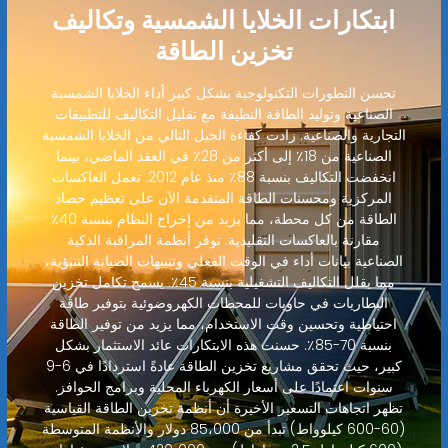
ابتكارات الخلايا الشمسية وتكاليف
تخزين الطاقة
تحسن التطورات التكنولوجية بشكل كبير أداء الخلايا الشمسية
الصناعية وتوليد الطاقة النظيفة مع تقليل التكاليف للتطبيقات
التجارية والصناعية. زادت كفاءة الجيل التالي من الخلايا الشمسية
الصناعية من 18٪ إلى أكثر من 28٪ في العقد الماضي، بينما
انخفضت التكاليف بنسبة 88٪ منذ عام 2012. تعمل العاكسات
المركزية ومحسنات الطاقة المتقدمة الآن على تعظيم حصاد
الطاقة من كل محطة، مما يزيد من إخراج النظام بنسبة 40٪
مقارنة بالعاكسات التقليدية. توفر أنظمة المراقبة الذكية
الصناعية بيانات أداء في الوقت الفعلي وتنبيهات الصيانة التنبؤية،
مما يقلل التكاليف التشغيلية بنسبة 45٪. يسمح تكامل تخزين
البطاريات في حاويات للمحطات الكهروضوئية بتوفير طاقة
احتياطية وتحسين وقت الاستخدام، مما يزيد من توفير الطاقة
بنسبة 70-85٪. حسنت هذه الابتكارات عائد الاستثمار بشكل
كبير، حيث تحقق مشاريع تخزين الطاقة عادةً استردادًا في 6-9
سنوات اعتمادًا على أسعار الكهرباء المحلية وبرامج الحوافز.
تظهر اتجاهات التسعير الأخيرة أن أنظمة تخزين الطاقة القياسية
(60-600 كيلوواط) تبدأ من 85،000 دولار والأنظمة المتوسطة