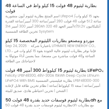
بطارية ليثيوم 48 فولت 15 كيلو واط في الساعة 48
فولت
اسم المنتج بطارية ليثيوم أيون منشورية Lifepo4 بجهد 15 كيلو وات/
ساعة 51.2 فولت 48 فولت 280 أمبير/ساعة 300 أمبير/ساعة القدرة
280 أمبير 300 أمبير 314Ah 320 أمبير الجهد 48V/51.2V أبلليكاتيون
تخزين الطاقة الشمسية Sysytem
موردو ومصنعو بطاريات الليثيوم المخصصة 15 كيلو
Sep 24, 2025 · باعتبارنا شركة LITHMATE NEW ENERGY CO.,
LTD.، فإننا نوفر بطاريات ليثيوم عالية الجودة بقوة 15 كيلو وات في
الساعة و48 فولت مباشرة من مصنعنا، مما يضمن أداءً موثوقًا به
لاحتياجاتك من الطاقة
بطارية ليثيوم 15 كيلوواط 300 أمبير 48 فولت LiFePO₄
Felicity LPBF48300, 48V-300A 15kWh Deep Cycle Lithium
LiFePO4 With BMS بطارية فيليسيتي الشمسية LPBF48300-300
أمبير/ساعة | سعة 15 كيلوواط/ساعة | نظام تخزين طاقة قابل لإعادة
الشحن | تخزين احتياطي هادئ، صديق للبيئة |
بطارية ليثيوم فوسفات حديد بقدرة 48 فولت 50ah مع
بطارية ليثيوم فوسفات حديد بقدرة 48 فولت 50ah مع بطاريات