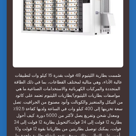
صُممت بطارية الليثيوم 48 فولت بقدرة 15 كيلو وات لتطبيقات
عالية الأداء، وهي مثالية لمختلف القطاعات، بما في ذلك الطاقة
المتجددة والمركبات الكهربائية والاستخدامات الصناعية.ما هي
مواصفات بطاريات الليثيوم؟بطاريات الليثيوم تعتمد على كاثود
من النيكل والمنغنيز والكوبالت وأنود مصنوع من الجرافيت. تصل
سعة تخزينها إلى 400 كيلو وات في الساعة ولديها كفاءة 92.5٪
ومعدل شحن وتفريغ يصل لأكثر من 5000 دورة. كيف أحول
بطارية 12 فولت إلى 24 فولت؟لتحويل بطارية 12 فولت إلى 24
فولت، يمكنك توصيل بطاريتين من بطارياتنا بقوة 12 فولت و10
أمبير على التوالي. بذلك، سوف تقوم بإنشاء بطارية واحدة بها