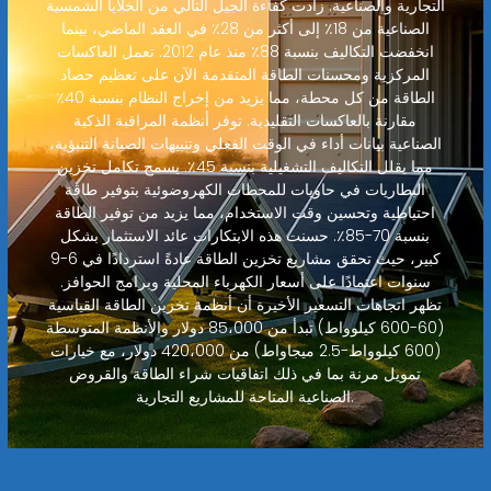
التجارية والصناعية. زادت كفاءة الجيل التالي من الخلايا الشمسية
الصناعية من 18٪ إلى أكثر من 28٪ في العقد الماضي، بينما
انخفضت التكاليف بنسبة 88٪ منذ عام 2012. تعمل العاكسات
المركزية ومحسنات الطاقة المتقدمة الآن على تعظيم حصاد
الطاقة من كل محطة، مما يزيد من إخراج النظام بنسبة 40٪
مقارنة بالعاكسات التقليدية. توفر أنظمة المراقبة الذكية
الصناعية بيانات أداء في الوقت الفعلي وتنبيهات الصيانة التنبؤية،
مما يقلل التكاليف التشغيلية بنسبة 45٪. يسمح تكامل تخزين
البطاريات في حاويات للمحطات الكهروضوئية بتوفير طاقة
احتياطية وتحسين وقت الاستخدام، مما يزيد من توفير الطاقة
بنسبة 70-85٪. حسنت هذه الابتكارات عائد الاستثمار بشكل
كبير، حيث تحقق مشاريع تخزين الطاقة عادةً استردادًا في 6-9
سنوات اعتمادًا على أسعار الكهرباء المحلية وبرامج الحوافز.
تظهر اتجاهات التسعير الأخيرة أن أنظمة تخزين الطاقة القياسية
(60-600 كيلوواط) تبدأ من 85،000 دولار والأنظمة المتوسطة
(600 كيلوواط-2.5 ميجاواط) من 420،000 دولار، مع خيارات
تمويل مرنة بما في ذلك اتفاقيات شراء الطاقة والقروض
الصناعية المتاحة للمشاريع التجارية.