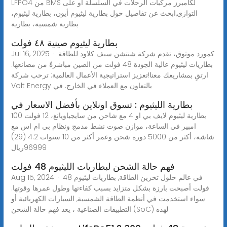
LFPO4 من BMS لكامبرز مركبات الرحلات في السلسلة أو على
التوازي,ابحث عن تفاصيل حول بطارية ليثيوم أيون، بطارية ليثيوم،
بطارية شمسية، بطارية
بطارية ليثيوم صينية ٤٨ فولت
Jul 16, 2025 · كمورد موثوق، تقدم شركة شنتشن سيف كلاود للطاقة
بطاريات ليثيوم عالية الجودة 48 فولت من الصين مباشرةً من مصانعها.
ارتقِ بمشاريعك معنا!تعزيز استراتيجية الأعمال العالمية: ترحب شركة
Volt Energy بالتعاون مع العملاء في الخارج. في
بطارية الليثيوم : تسوق اونلاين بأفضل الاسعار في
بطارية ليثيوم لايف بي او 4 مع شاحن من سايجياويانغ، 12 فولت 100
امبير في الساعة، موازن صوت نشط مدمج ونظام بي ام اس مع
شاشة، أكثر من 5000 دورة شحن وعمر أكثر من 10 سنوات 4.2 (29)
فهم حالة الشحن لبطاريات الليثيوم 48 فولت
Aug 15, 2024 · في عالم حلول تخزين الطاقة, بطاريات ليثيوم 48
فولت أصبحت بارزة بشكل متزايد بسبب كفاءتها وطول عمرها وقوتها.
سواء استخدمت في أنظمة الطاقة الشمسية, السيارات الكهربائية أو
التطبيقات الصناعية ، يعد فهم حالة الشحن (SoC) لهذه