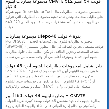
مجموعة بطاريات ليثيوم CMVTE 51.2 فولت 54 أمبير
3 كيلو
تقوم شركة Green Motor Tech بتخصيص مجموعات البطاريات بناءً
على طلبات مختلفة، ونحن نقدم تقنية مجموعات البطاريات التي تتراوح
من الجهد المنخفض 48-144 فولت وسلسلة الجهد العالي 320-540
فولت.
مجموعة بطاريات Lifepo48 بقوة 4 فولت
Mar 31, 2025 · مجموعة بطاريات ليثيوم أيون فوسفات الحديد
(LiFePO48) 4 فولت: مستقبل تخزين الطاقة. في ظل التطور المستمر
للطاقة المتجددة وتخزين الطاقة، لم يكن الطلب على حلول بطاريات
ليثيوم أيون فعالة وموثوقة أعلى من أي وقت مضى. من بين تقنيات
دليل شامل لمجموعات بطاريات الليثيوم أيون 48 فولت
Sep 5, 2024 · ما هي بطارية الليثيوم أيون 48 فولت وكيف تعمل؟
تتكون حزمة بطاريات أيون الليثيوم 48 فولت من عدة خلايا أيون
الليثيوم - عادةً ما تكون من فوسفات حديد الليثيوم (LiFePO4) أو
النيكل والمنغنيز والكوبالت (NMC) - متصلة على التوالي و/أو
بطارية ليثيوم 48 فولت 150 أمبير – CMVTE
بطارية ليثيوم ذات جهد منخفض 48 فولت وسعة كبيرة لعربة الجولف
والسكوتر مع نظام إدارة المباني عالي الأداء والجودة العالية ودرجة