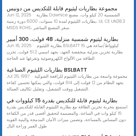
مجموعة بطاريات ليثيوم قابلة للتكديس من دونيس
Jun 12, 2025 · بطارية Dawnice الشمسية 20 كيلو وات، مصنع
بطاريات الليثيوم لمدة 10 سنوات، 6000 دورة زمنية، UL CE UN38.3
MSDS ROHS، سعر المصنع المباشر.
بطارية ليثيوم شمسية منزلية، 48 فولت، 300 أمبير
Jun 16, 2025 · بطارية الليثيوم BSLBATT 15 كيلوواط/ساعة هي
بطارية تخزين منزلية منخفضة الجهد، بجهد اسمي 51.2 فولت، تخزن
الطاقة من الألواح الكهروضوئية وتفرغها عند الحاجة.
بطاريات الليثيوم الصناعية BSLBATT
Jul 26, 1997 · مجموعة واسعة من بطاريات الليثيوم للرافعة الشوكية
بجهد النظام من 12 فولت إلى 614 فولت، والتي يمكنها تحسين كفاءة
التشغيل ووقت التشغيل، وتقليل تكاليف العمالة.
بطارية ليثيوم قابلة للتكديس بقدرة 15 كيلووات في
استمتع بتجربة تخزين الطاقة مع بطارية الليثيوم القابلة للتكديس بقدرة
15 كيلو وات في الساعة، والمصممة لتحقيق أقصى قدر من الكفاءة
دون المساس بالمساحة، وتضمن ميزات الأمان المدمجة والبنية القوية
طول العمر وراحة البال