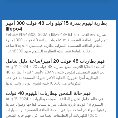
بطارية ليثيوم بقدرة 15 كيلو وات 48 فولت 300 أمبير
lifepo4
Felicity FLA48300, 300Ah 15kw 48V lithium battery بطارية
ليثيوم أيون للطاقة الشمسية 15 كيلو وات ساعة 48 فولت 300 أمبير/
ساعة lifepo4 لنظام الطاقة الشمسية المنزلية بطارية فيليسيتي
FLA48300 فعّالة للغاية! تتميز هذه البطارية الليثيوم بجهد
فهم بطاريات 48 فولت 20 أمبير/ساعة: دليل شامل
Aug 15, 2024 · كم عدد الخلايا اللازمة لصنع بطارية 48 فولت 20
أمبير؟ لبناء أ بطارية 48V 20Ah ، يعد الفهم التفصيلي لتكوين خلية
البطارية أمرًا ضروريًا. الخلية الأكثر شيوعًا المستخدمة في هذه
التكوينات هي 18650 خلية ليثيوم أيون ، والتي لديها
فهم حالة الشحن لبطاريات الليثيوم 48 فولت
Aug 15, 2024 · في عالم حلول تخزين الطاقة، أصبحت بطاريات
الليثيوم 48 فولت بارزة بشكل متزايد بسبب كفاءتها وطول عمرها
وقوتها. سواء تم استخدامها في أنظمة الطاقة الشمسية أو السيارات
الكهربائية أو التطبيقات الصناعية، فإن فهم حالة الشحن (SoC