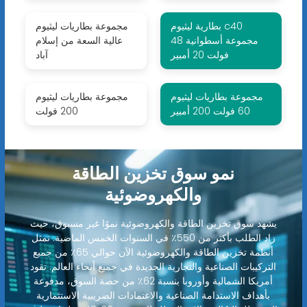
بطارية ليثيوم c40
مجموعة بطاريات ليثيوم
مجموعة أسطوانية 48
عالية السعة من إسلام
فولت 20 أمبير
آباد
مجموعة بطاريات ليثيوم
مجموعة بطاريات ليثيوم
60 فولت 200 أمبير
200 فولت
نمو سوق تخزين الطاقة
والكهروضوئية
يشهد سوق تخزين الطاقة والكهروضوئية نموًا غير مسبوق، حيث
زاد الطلب بأكثر من 550٪ في السنوات الخمس الماضية. تمثل
أنظمة تخزين الطاقة والكهروضوئية الآن حوالي 65٪ من جميع
التركيبات الصناعية والتجارية الجديدة في جميع أنحاء العالم. تقود
أمريكا الشمالية وأوروبا بنسبة 62٪ من حصة السوق، مدفوعة
بأهداف الاستدامة الصناعية والاعتمادات الضريبية الاستثمارية