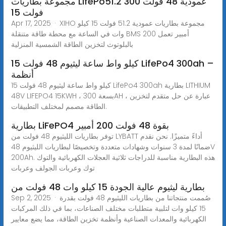
مجموعة بطاريات LifePo51.2 عمودية 48 فولت 300
فولت 15
Apr 17, 2025 · XIHO مجموعة بطاريات عمودية 51.2 فولت 15 كيلو
وات في الساعة مع محطة طاقة متنقلة BMS 200 أمبير تعمل
بالبلوتوث لتخزين الطاقة الشمسية المنزلية
15 كيلو واط ساعة ليثيوم 48 فولت LifePo4 300ah –
أنظمة
15 كيلو واط ساعة ليثيوم 48 فولت LifePo4 300ah بطارية LITHIUM
48V LIFEPO4 15KWH ، بسعة 300AH ، عبارة عن حل متقدم لتخزين
الطاقة مصمم لمختلف التطبيقات.
بطارية LiFePO4 بقوة 48 فولت 200 أمبير
توفر بطاريات الليثيوم 48 فولت من LYBATT أداءً متميزًا. نحن نقدم
ضمانًا لمدة 3 سنوات وشهادات متعددة وتخصيصًا لبطاريات الليثيوم 48V
200Ah. هذه البطارية مناسبة للدراجات ثلاثية العجلات الكهربائية والتوك
توك وعربات الجولف وعربات
بطارية ليثيوم عالية الجودة 15 كيلو وات 48 فولت من
Sep 2, 2025 · صُممت منتجاتنا من بطاريات الليثيوم 48 فولت بقدرة
15 كيلو وات لتلبية متطلبات مختلف الصناعات، بما في ذلك المركبات
الكهربائية والمعدات الصناعية وأنظمة تخزين الطاقة، مما يضع معايير