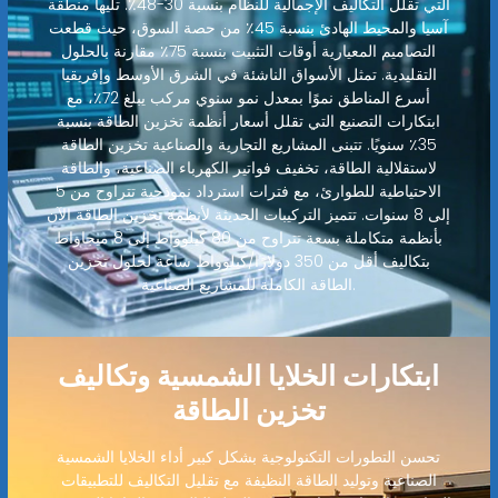
التي تقلل التكاليف الإجمالية للنظام بنسبة 30-48٪. تليها منطقة
آسيا والمحيط الهادئ بنسبة 45٪ من حصة السوق، حيث قطعت
التصاميم المعيارية أوقات التثبيت بنسبة 75٪ مقارنة بالحلول
التقليدية. تمثل الأسواق الناشئة في الشرق الأوسط وإفريقيا
أسرع المناطق نموًا بمعدل نمو سنوي مركب يبلغ 72٪، مع
ابتكارات التصنيع التي تقلل أسعار أنظمة تخزين الطاقة بنسبة
35٪ سنويًا. تتبنى المشاريع التجارية والصناعية تخزين الطاقة
لاستقلالية الطاقة، تخفيف فواتير الكهرباء الصناعية، والطاقة
الاحتياطية للطوارئ، مع فترات استرداد نموذجية تتراوح من 5
إلى 8 سنوات. تتميز التركيبات الحديثة لأنظمة تخزين الطاقة الآن
بأنظمة متكاملة بسعة تتراوح من 80 كيلوواط إلى 8 ميجاواط
بتكاليف أقل من 350 دولارًا/كيلوواط ساعة لحلول تخزين
الطاقة الكاملة للمشاريع الصناعية.
ابتكارات الخلايا الشمسية وتكاليف
تخزين الطاقة
تحسن التطورات التكنولوجية بشكل كبير أداء الخلايا الشمسية
الصناعية وتوليد الطاقة النظيفة مع تقليل التكاليف للتطبيقات