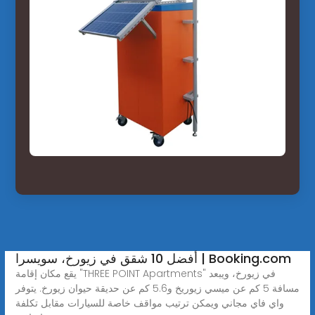
أفضل 10 شقق في زيورخ، سويسرا | Booking.com
يقع مكان إقامة "THREE POINT Apartments" في زيورخ، ويبعد
مسافة 5 كم عن ميسي زيوريخ و5.6 كم عن حديقة حيوان زيورخ. يتوفر
واي فاي مجاني ويمكن ترتيب مواقف خاصة للسيارات مقابل تكلفة