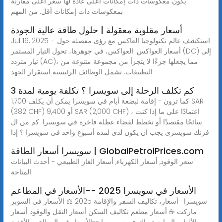
يكون معكوسات ذات إمكانات أعلى عادةً لها سعر أعلى مقارنة
بمعكوسات ذات إمكانات أقل. من المهم
أسعار مقلوبة معقولة | حلول طاقة عالية الجودة
Jul 16, 2025 · استكشف عالم تكنولوجيا العاكس مع رؤى مفصلة حول
أسعار العواكس. العواكس، في جوهرها، تحول التيار المستمر (DC) إلى
تيار متردد (AC)، مما يجعلها جزءًا لا يتجزأ من مجموعة متنوعة من
التطبيقات. تشمل الوظائف الرئيسية استقرار الجهد
كم تكلف الرحلة إلى سويسرا ؟ تكلفة يومية لمدة 3
كما ترون - إقامة لبضعة أيام في سويسرا يمكن أن يكلف 1,700 SAR
(382 CHF) أو 9,400 SAR (2,000 CHF) ، اعتمادًا على ما إذا كنت
سائحًا مقتصدًا أو تخطط لقضاء عطلة فاخرة في سويسرا. كم من ال
فرنك سويسري يجب ان يكون لدي لمده أسبوع واحد في سويسرا ؟ إذا
سويسرا أسعار الطاقة | GlobalPetrolPrices.com
سعر الوقود, أسعار الكهرباء, أسعار الغاز الطبيعي - أحدث البيانات
المتاحة
الأسعار في سويسرا 2025 --الأسعار في المطاعم
سويسرا -أسعار، تكاليف السفر والإقامة 2025 ⚖ الأسعار في السوبر
ماركت ☕ أسعار مطعم تكاليف السكن أسعار النقل والوقود أسعار
الألعاب الرياضية والترفيه سويسرا --الأسعار في المطاعم، الأغذية