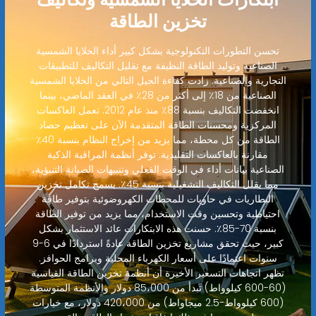
تخزين الطاقة
تحسن التطورات التكنولوجية بشكل كبير أداء الخلايا الشمسية
الصناعية وتوليد الطاقة النظيفة مع تقليل التكاليف للتطبيقات
التجارية والصناعية. زادت كفاءة الجيل التالي من الخلايا الشمسية
الصناعية من 18٪ إلى أكثر من 28٪ في العقد الماضي، بينما
انخفضت التكاليف بنسبة 88٪ منذ عام 2012. تعمل العاكسات
المركزية ومحسنات الطاقة المتقدمة الآن على تعظيم حصاد
الطاقة من كل محطة، مما يزيد من إخراج النظام بنسبة 40٪
مقارنة بالعاكسات التقليدية. توفر أنظمة المراقبة الذكية
الصناعية بيانات أداء في الوقت الفعلي وتنبيهات الصيانة التنبؤية،
مما يقلل التكاليف التشغيلية بنسبة 45٪. يسمح تكامل تخزين
البطاريات في حاويات للمحطات الكهروضوئية بتوفير طاقة
احتياطية وتحسين وقت الاستخدام، مما يزيد من توفير الطاقة
بنسبة 70-85٪. حسنت هذه الابتكارات عائد الاستثمار بشكل
كبير، حيث تحقق مشاريع تخزين الطاقة عادةً استردادًا في 6-9
سنوات اعتمادًا على أسعار الكهرباء المحلية وبرامج الحوافز.
تظهر اتجاهات التسعير الأخيرة أن أنظمة تخزين الطاقة القياسية
(60-600 كيلوواط) تبدأ من 85،000 دولار والأنظمة المتوسطة
(600 كيلوواط-2.5 ميجاواط) من 420،000 دولار، مع خيارات