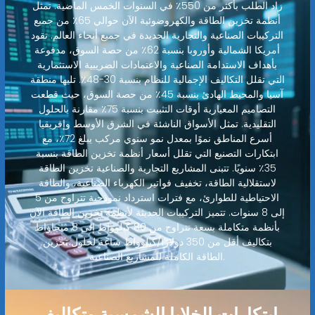
زاد الطلب بأكثر من 550٪ في السنوات الخمس الماضية. تمثل
أنظمة تخزين الطاقة والكهروضوئية الآن حوالي 65٪ من جميع
التركيبات الصناعية والتجارية الجديدة في جميع أنحاء العالم. تقود
أمريكا الشمالية وأوروبا بنسبة 62٪ من حصة السوق، مدفوعة
بأهداف الاستدامة الصناعية والاعتمادات الضريبية الاستثمارية
التي تقلل التكاليف الإجمالية للنظام بنسبة 30-48٪. تليها منطقة
آسيا والمحيط الهادئ بنسبة 45٪ من حصة السوق، حيث قطعت
التصاميم المعيارية أوقات التثبيت بنسبة 75٪ مقارنة بالحلول
التقليدية. تمثل الأسواق الناشئة في الشرق الأوسط وإفريقيا
أسرع المناطق نموًا بمعدل نمو سنوي مركب يبلغ 72٪، مع
ابتكارات التصنيع التي تقلل أسعار أنظمة تخزين الطاقة بنسبة
35٪ سنويًا. تتبنى المشاريع التجارية والصناعية تخزين الطاقة
لاستقلالية الطاقة، تخفيف فواتير الكهرباء الصناعية، والطاقة
الاحتياطية للطوارئ، مع فترات استرداد نموذجية تتراوح من 5
إلى 8 سنوات. تتميز التركيبات الحديثة لأنظمة تخزين الطاقة الآن
بأنظمة متكاملة بسعة تتراوح من 80 كيلوواط إلى 8 ميجاواط
بتكاليف أقل من 350 دولارًا/كيلوواط ساعة لحلول تخزين
الطاقة الكاملة للمشاريع الصناعية.
ابتكارات الخلايا الشمسية وتكاليف