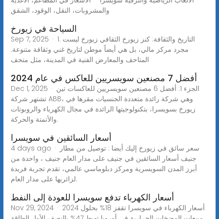
والمشروبات، النقل، الوقود، الشقق
السياحة في زيورخ
Sep 7, 2025 · 1. التاريخ والثقافة: كنز زيورخ الثقافي زيورخ ليست
مجرد مركز مالي، بل هي أيضاً موطن لتاريخ غني وثقافة متنوعة.
المتاحف والمعارض الفنية في المدينة، مثل متحف
أفضل 7 مصنعين سويسريين للعاكس في عام 2024
Dec 1, 2025 · الجزء 1: أفضل 6 مصنعين سويسريين للعاكسات تين
تشتهر شركة ABB، وهي شركة رائدة متعددة الجنسيات مقرها في
زيورخ بسويسرا، بتكنولوجيتها الرائدة في مجال الكهرباء والروبوتات
والأتمتة والحركة.
أسعار السائقين في سويسرا
4 days ago · سعر سائق في زيورخ إليك أيضا : توصيل من مطار
جنيف أسعار السائقين في جنيف على مدار العام جنيف ، واحدة من
أبرز المدن السويسرية ومركز دبلوماسي عالمي، تقدم تجربة فريدة
لزائريها على مدار العام.
أسعار الكهرباء تدفع سويسرا للعودة إلى النفط
Nov 29, 2024 · أسعار الكهرباء في سويسرا تقفز 18% بحلول 2024
مبيعات المضخات الحرارية في أوروبا تهبط 47% بالنصف الأول الطاقة