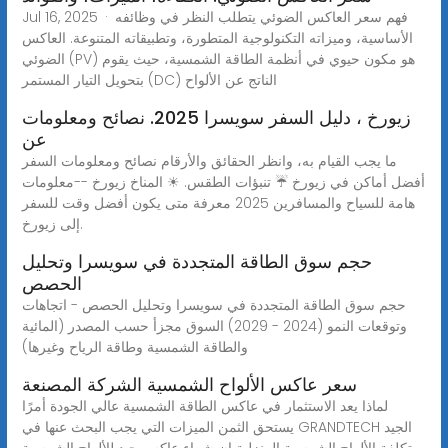
Jul 16, 2025 · فهم سعر العاكس الضوئي يتطلب النظر في وظائفه
الأساسية، وميزاته التكنولوجية المتطورة، وتطبيقاته المتنوعة. العاكس
الضوئي (PV) هو مكون حيوي في أنظمة الطاقة الشمسية، حيث يقوم
بتحويل التيار المستمر (DC) الناتج عن الألواح
زيورخ ، دليل السفر سويسرا 2025. نصائح ومعلومات
عن
ما يجب القيام به، وانظر الحقائق والأرقام نصائح ومعلومات السفر
أفضل أماكن في زيورخ ☔ تنبؤات الطقس. ☀ المناخ زيورخ --معلومات
هامة للسياح والمسافرين 2025 معرفة متى يكون أفضل وقت للسفر
إلى زيورخ.
حجم سوق الطاقة المتجددة في سويسرا وتحليل
الحصص
حجم سوق الطاقة المتجددة في سويسرا وتحليل الحصص - اتجاهات
وتوقعات النمو (2024 - 2029) السوق مجزأ حسب المصدر (المائية
والطاقة الشمسية وطاقة الرياح وغيرها)
سعر عاكس الألواح الشمسية الشركة المصنعة
لماذا يعد الاستثمار في عاكس الطاقة الشمسية عالي الجودة أمرًا
يستحق الثمن الميزات التي يجب البحث عنها في GRANDTECH الجيد
تكلفة الألواح الشمسية المنزلية إن شراء عاكس جيد للألواح الشمسية