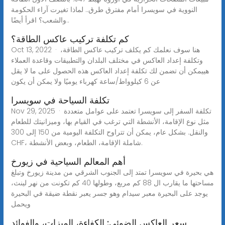
النووية في سويسرا أمام مفترق طرق.. لماذا تغيرت آراء الحكومة
والشعب؟ اقرأ أيضًا..
كم تكلفة تركيب عاكس الطاقة؟
Oct 13, 2022 · هنا سوف نعلمك كم يكلف تركيب عاكس الطاقة،
وتكلفة إعداد العاكس في مختلف البلدان والتطبيقات وقاعدة العملاء
هييمكن أن تضمن لك تكلفة إعداد العاكس هذه الحصول على ما لا يقل
عن 6 كيلوواط/ساعة كهرباء يوميًا ولا يمكن أن يكون
تكلفة السياحة في سويسرا
Nov 29, 2025 · تكلفة السفر إلى سويسرا تعتمد على عوامل متعددة
مثل نوع الإقامة، الأنشطة التي ترغب في القيام بها، وميزانيتك للطعام
والنقل. بشكل عام، يمكن أن تتراوح التكلفة اليومية من 150 إلى 300
CHF، شاملة الإقامة، الطعام، وبعض الأنشطة.
أهم المعالم السياحية في زيورخ
هي بحيرة في سويسرا تمتد إلى الجنوب الشرقي من مدينة زيورخ وتبلغ
مساحتها ما يقارب ال 88 كم مربع، وطولها 40 كم تكونت من نهر لينث،
يوجد على البحيرة معبر سيدام وهو جسر يعبر نقطة ضيقة في البحيرة
ويحمل
سعر العاكس الضوئي: الكفاءة، الميزات، والفوائد