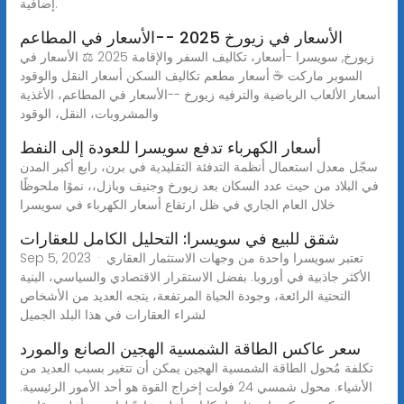
إضافية.
الأسعار في زيورخ 2025 --الأسعار في المطاعم
زيورخ, سويسرا -أسعار، تكاليف السفر والإقامة 2025 ⚖ الأسعار في
السوبر ماركت ☕ أسعار مطعم تكاليف السكن أسعار النقل والوقود
أسعار الألعاب الرياضية والترفيه زيورخ --الأسعار في المطاعم، الأغذية
والمشروبات، النقل، الوقود
أسعار الكهرباء تدفع سويسرا للعودة إلى النفط
سجّل معدل استعمال أنظمة التدفئة التقليدية في برن، رابع أكبر المدن
في البلاد من حيث عدد السكان بعد زيورخ وجنيف وبازل،، نموًا ملحوظًا
خلال العام الجاري في ظل ارتفاع أسعار الكهرباء في سويسرا
شقق للبيع في سويسرا: التحليل الكامل للعقارات
Sep 5, 2023 · تعتبر سويسرا واحدة من وجهات الاستثمار العقاري
الأكثر جاذبية في أوروبا. بفضل الاستقرار الاقتصادي والسياسي، البنية
التحتية الرائعة، وجودة الحياة المرتفعة، يتجه العديد من الأشخاص
لشراء العقارات في هذا البلد الجميل
سعر عاكس الطاقة الشمسية الهجين الصانع والمورد
تكلفة مُحول الطاقة الشمسية الهجين يمكن أن تتغير بسبب العديد من
الأشياء. محول شمسي 24 فولت إخراج القوة هو أحد الأمور الرئيسية.