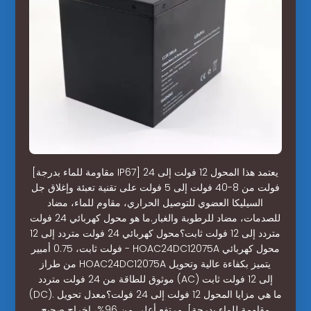
[مقاومة للماء بدرجة IP67] يعتمد هذا المحول 12 فولت إلى 24
فولت من 8-40 فولت إلى 5 فولت على تقنية تعبئة وإغلاق جل
السيليكا العضوي للتوصيل الحراري، مقاوم للماء، مضاد
للصدمات، مضاد للرطوبة والغبار.ما هو محول كهربائي 24 فولت
متردد إلى 12 فولت ثابت؟محول كهربائي 24 فولت متردد إلى 12
فولت ثابت، 0.75 أمبير - HOAC24DC12075A محول كهربائي
من طراز HOAC24DC12075A يتميز بكفاءة عالية وتحويل
موثوق للطاقة من 24 فولت متردد (AC) إلى 12 فولت ثابت
(DC). ما هي مزايا المحول 12 فولت إلى 24 فولت؟معدل تحويل
مرتفع أعلى من 96%، إخراج صحيح. [مقاومة للماء بدرجة