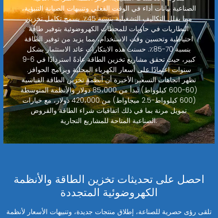
الصناعية بيانات أداء في الوقت الفعلي وتنبيهات الصيانة التنبؤية،
مما يقلل التكاليف التشغيلية بنسبة 45٪. يسمح تكامل تخزين
البطاريات في حاويات للمحطات الكهروضوئية بتوفير طاقة
احتياطية وتحسين وقت الاستخدام، مما يزيد من توفير الطاقة
بنسبة 70-85٪. حسنت هذه الابتكارات عائد الاستثمار بشكل
كبير، حيث تحقق مشاريع تخزين الطاقة عادةً استردادًا في 6-9
سنوات اعتمادًا على أسعار الكهرباء المحلية وبرامج الحوافز.
تظهر اتجاهات التسعير الأخيرة أن أنظمة تخزين الطاقة القياسية
(60-600 كيلوواط) تبدأ من 85،000 دولار والأنظمة المتوسطة
(600 كيلوواط-2.5 ميجاواط) من 420،000 دولار، مع خيارات
تمويل مرنة بما في ذلك اتفاقيات شراء الطاقة والقروض
الصناعية المتاحة للمشاريع التجارية.
احصل على تحديثات تخزين الطاقة والأنظمة
الكهروضوئية المتجددة
تلقى رؤى حصرية للصناعة، إطلاق منتجات جديدة، وتنبيهات الأسعار لأنظمة