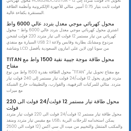
محول كهربائي HOAS24DC12075A - تحويل 24 فولت متردد إلى 12
فولت ثابت بتيار 0.75 أمبير. مثالي للأجهزة الإلكترونية وأنظمة الطاقة
المستقرة بكفاءة عالية.
محول كهربائي موجي معدل بتردد عالي 6000 واط
اشتري محول كهربائي موجي معدل بتردد عالي 6000 واط - محول
كهربائي من تيار مستمر 12 فولت الى تيار متردد 220 فولت لشحن
السيارة مع منفذي USB 2.1 مزدوج ومشابك بطارية وقابس ولاعة
وشاشة LCD من سوبا اون لاين على امازون السعودية بأفضل
TITAN محول طاقة موجة جيبية نقية 1500 واط مع
مفتاح
محول الطاقة بقدرة 1500 واط من نوع "TITAN" مع مفتاح تحويل تيار
متردد فوري يحول 12 فولت/24 فولت تيار مستمر إلى 240 فولت تيار
متردد. مثالي للمركبات الترفيهية، والقوارب، والتطبيقات خارج الشبكة
مع ميزات
محول طاقة تيار مستمر 12 فولت/24 فولت الى 220
فولت
محول طاقة تيار مستمر 12 فولت/24 فولت الى 220 فولت تيار متردد
مع مقبس تيار متردد ومنفذ USB، يمكن استخدامه للرحلات البرية
والمكتب المتنقل والتخييم من ميت ال سي اكس (12 فولت الى 2500