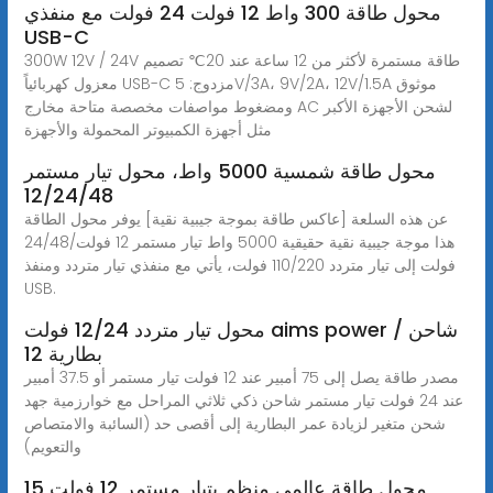
محول طاقة 300 واط 12 فولت 24 فولت مع منفذي
USB-C
300W 12V / 24V طاقة مستمرة لأكثر من 12 ساعة عند 20℃ تصميم
معزول كهربائياً USB-C مزدوج: 5V/3A، 9V/2A، 12V/1.5A موثوق
ومضغوط مواصفات مخصصة متاحة مخارج AC لشحن الأجهزة الأكبر
مثل أجهزة الكمبيوتر المحمولة والأجهزة
محول طاقة شمسية 5000 واط، محول تيار مستمر
12/24/48
عن هذه السلعة [عاكس طاقة بموجة جيبية نقية] يوفر محول الطاقة
هذا موجة جيبية نقية حقيقية 5000 واط تيار مستمر 12 فولت/24/48
فولت إلى تيار متردد 110/220 فولت، يأتي مع منفذي تيار متردد ومنفذ
USB.
محول تيار متردد 12/24 فولت aims power / شاحن
بطارية 12
مصدر طاقة يصل إلى 75 أمبير عند 12 فولت تيار مستمر أو 37.5 أمبير
عند 24 فولت تيار مستمر شاحن ذكي ثلاثي المراحل مع خوارزمية جهد
شحن متغير لزيادة عمر البطارية إلى أقصى حد (السائبة والامتصاص
والتعويم)
محول طاقة عالمي منظم بتيار مستمر 12 فولت 15