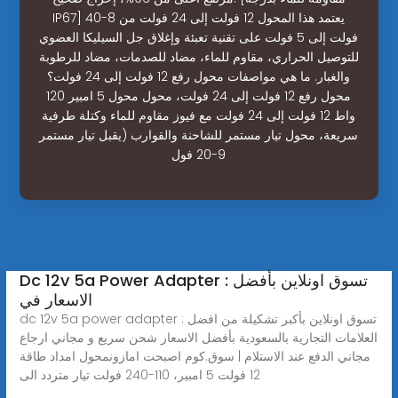
IP67] يعتمد هذا المحول 12 فولت إلى 24 فولت من 8-40
فولت إلى 5 فولت على تقنية تعبئة وإغلاق جل السيليكا العضوي
للتوصيل الحراري، مقاوم للماء، مضاد للصدمات، مضاد للرطوبة
والغبار. ما هي مواصفات محول رفع 12 فولت إلى 24 فولت؟
محول رفع 12 فولت إلى 24 فولت، محول محول 5 امبير 120
واط 12 فولت إلى 24 فولت مع فيوز مقاوم للماء وكتلة طرفية
سريعة، محول تيار مستمر للشاحنة والقوارب (يقبل تيار مستمر
9-20 فول
Dc 12v 5a Power Adapter : تسوق اونلاين بأفضل
الاسعار في
dc 12v 5a power adapter : تسوق اونلاين بأكبر تشكيلة من افضل
العلامات التجارية بالسعودية بأفضل الاسعار شحن سريع و مجاني ارجاع
مجاني الدفع عند الاستلام | سوق.كوم اصبحت امازونمحول امداد طاقة
12 فولت 5 امبير، 110-240 فولت تيار متردد الى