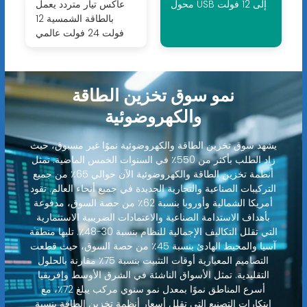
محول USB إلى 12 فولت
عاكس تيار متردد يعمل
بالطاقة الشمسية 12
فولت 24 فولت عالمي
نمو سوق تخزين الطاقة
والكهروضوئية
يشهد سوق تخزين الطاقة والكهروضوئية نموًا غير مسبوق، حيث
زاد الطلب بأكثر من 550٪ في السنوات الخمس الماضية. تمثل
أنظمة تخزين الطاقة والكهروضوئية الآن حوالي 65٪ من جميع
التركيبات الصناعية والتجارية الجديدة في جميع أنحاء العالم. تقود
أمريكا الشمالية وأوروبا بنسبة 62٪ من حصة السوق، مدفوعة
بأهداف الاستدامة الصناعية والاعتمادات الضريبية الاستثمارية
التي تقلل التكاليف الإجمالية للنظام بنسبة 30-48٪. تليها منطقة
آسيا والمحيط الهادئ بنسبة 45٪ من حصة السوق، حيث قطعت
التصاميم المعيارية أوقات التثبيت بنسبة 75٪ مقارنة بالحلول
التقليدية. تمثل الأسواق الناشئة في الشرق الأوسط وإفريقيا
أسرع المناطق نموًا بمعدل نمو سنوي مركب يبلغ 72٪، مع
ابتكارات التصنيع التي تقلل أسعار أنظمة تخزين الطاقة بنسبة