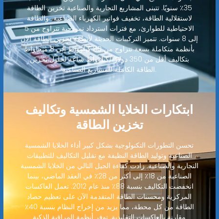
35٪ سنويًا. تتبنى المشاريع التجارية والصناعية تخزين الطاقة
لاستقلالية الطاقة، تخفيف فواتير الكهرباء الصناعية، والطاقة
الاحتياطية للطوارئ، مع فترات استرداد نموذجية تتراوح من 5
إلى 8 سنوات. تتميز التركيبات الحديثة لأنظمة تخزين الطاقة الآن
بأنظمة متكاملة بسعة تتراوح من 80 كيلوواط إلى 8 ميجاواط
بتكاليف أقل من 350 دولارًا/كيلوواط ساعة لحلول تخزين
الطاقة الكاملة للمشاريع الصناعية.
ابتكارات الخلايا الشمسية وتكاليف
تخزين الطاقة
تحسن التطورات التكنولوجية بشكل كبير أداء الخلايا الشمسية
الصناعية وتوليد الطاقة النظيفة مع تقليل التكاليف للتطبيقات
التجارية والصناعية. زادت كفاءة الجيل التالي من الخلايا الشمسية
الصناعية من 18٪ إلى أكثر من 28٪ في العقد الماضي، بينما
انخفضت التكاليف بنسبة 88٪ منذ عام 2012. تعمل العاكسات
المركزية ومحسنات الطاقة المتقدمة الآن على تعظيم حصاد
الطاقة من كل محطة، مما يزيد من إخراج النظام بنسبة 40٪
مقارنة بالعاكسات التقليدية. توفر أنظمة المراقبة الذكية