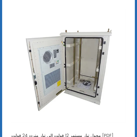
محول تيار مستمر 12 فولت إلى تيار متردد 24 فولت [PDF]