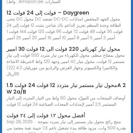
واط) : Amazon.ae: السيارات
12 فولت إلى 24 فولت – Daygreen
تنحى DC محول DC تصعيد DC-DC محول الجهد المخفض امدادات
الطاقة وحدة المنظم تعزيز الداعم باك شاحن مثبت 12 فولت إلى 24
فولت 36 فولت 48 فولت 72 فولت 96 فولت 120 فولت 144 فولت 1
أمبير 3 أمبير 5 أمبير 8 أمبير 10 أمبير 15 أمبير 20 أمبير 25 أمبير
محول تيار كهربائى 220 فولت الى 12 فولت 30 امبير
محول بمفتاح منظم، محول للكهرباء من تيار متردد 500 فولت إلى تيار
مستمر 12 فولت، محول بتيار 42 امبير وجهد 120 واط لاشرطة الاضاءة
والكاميرا والكمبيوتر وجهاز العرض والراديو من موريليان 4.3 (22)
ريال‎85
محول تيار مستمر تيار متردد 12 فولت 24 فولت 1.5A 2
W 2a/B
أوصاف المنتجات من المورِّد محول 60 واط من التيار المتردد إلى التيار
المستمر 2.5 أمبير لإمدادات المعدات الصناعية 24 فولت 12 فولت
أفضل محول ١٢ فولت إلى ٢٤ فولت
Sep 28, 2025 · منتج رائج محول تيار مستمر إلى تيار متردد بموجة
جيبية نقية معتمد من CE بقدرة 500 وات، مزود طاقة ببدء تشغيل ناعم