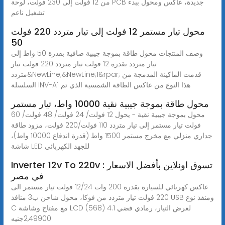
من 12 فولت إلى 230 فولت، لوحة PCB جديدة، عاكس ومحول ببدء
تشغيل ناعم
محول تيار مستمر 12 فولت إلى تيار متردد 220 فولت
50
وصف المنتجات محول طاقة بموجة جيبية صافية بقدرة 50 واط إلى
تيار متردد بقدرة 12 فولت تيار متردد 220 فولت تيار
متردد&NewLine;&NewLine;1&rpar; قدمت الماكينة المدمجة من
السلسلة INV-A1 هذا النوع من عاكس الطاقة الشمسية الذي تم
محول طاقة بموجة جيبية نقية 10000 واط، تيار مستمر
محول بموجة جيبية نقية - يحول 12 فولت/ 24 فولت/ 48 فولت/ 60
فولت تيار مستمر إلى تيار متردد 110 فولت/220 فولت، مزود طاقة
جداري منزلي مع مخرج مستمر 1500 واط (قدرة اندفاع 10000 واط)،
شاشة LED للجهد الكهربائي
Inverter 12v To 220v : تسوق اونلاين بأفضل الاسعار
في مصر
عاكس كهربائي للسيارة بقدرة 200 وات 12/24 فولت تيار مستمر الى
220 فولت تيار متردد من فوكا، محول شاحن ب3 منافذ USB ومنفذ نوع
C مع مفتاح وشاشة LCD لعرض التيار، رمادي فضي 4.1 (568)