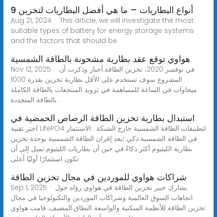
9 أنواع البطاريات – ما هي أفضل البطاريات لتخزين
Aug 21, 2024 · This article, we will investigate the most
suitable types of battery for energy storage systems
and the factors that should be
هواوي توقع عقد بطارية مشحونة بالطاقة الشمسية
Nov 12, 2025 · في نوفمبر 2020، تخزين الطاقة.أخبار وذكرت أن
المشروع سوف تستخدم على الأقل بطارية تخزين بقدرة 1000
ميجاوات في الساعة للمساهمة في تزويد المنتجعات بالطاقة الكاملة
بالطاقة المتجددة .
استبدال بطارية تخزين الطاقة الرصاص الحمضية في
اختر تقنية LifePO4 لتطبيقات الطاقة الشمسية خارج الشبكة . الاستثمار
في الطاقة الشمسية ذكي ؛يعد إقران الطاقة الشمسية بوحدة تخزين
بطارية الليثيوم أكثر ذكاءً.في حين أن بطاريات الليثيوم تميل إلى أن
تكون استثمارًا أوليًا أعلى
شراكات هواوي للموردين في مجال تخزين الطاقة
Sep 1, 2025 · يشارك خبير تخزين الطاقة في هواوي رؤاه حول
اتجاهات السوق العالمية وشراكات الموردين والتكنولوجيا في مجال
تخزين الطاقة للأنظمة السكنية والواسعة النطاق.المضيف: قامت هواوي