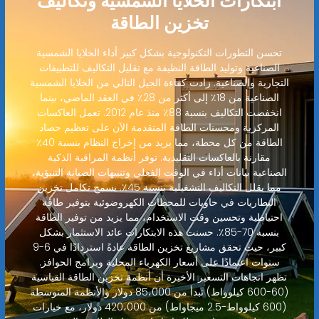
ابتكارات الخلايا الشمسية وتكاليف
تخزين الطاقة
تحسن التطورات التكنولوجية بشكل كبير أداء الخلايا الشمسية
الصناعية وتوليد الطاقة النظيفة مع تقليل التكاليف للتطبيقات
التجارية والصناعية. زادت كفاءة الجيل التالي من الخلايا الشمسية
الصناعية من 18٪ إلى أكثر من 28٪ في العقد الماضي، بينما
انخفضت التكاليف بنسبة 88٪ منذ عام 2012. تعمل العاكسات
المركزية ومحسنات الطاقة المتقدمة الآن على تعظيم حصاد
الطاقة من كل محطة، مما يزيد من إخراج النظام بنسبة 40٪
مقارنة بالعاكسات التقليدية. توفر أنظمة المراقبة الذكية
الصناعية بيانات أداء في الوقت الفعلي وتنبيهات الصيانة التنبؤية،
مما يقلل التكاليف التشغيلية بنسبة 45٪. يسمح تكامل تخزين
البطاريات في حاويات للمحطات الكهروضوئية بتوفير طاقة
احتياطية وتحسين وقت الاستخدام، مما يزيد من توفير الطاقة
بنسبة 70-85٪. حسنت هذه الابتكارات عائد الاستثمار بشكل
كبير، حيث تحقق مشاريع تخزين الطاقة عادةً استردادًا في 6-9
سنوات اعتمادًا على أسعار الكهرباء المحلية وبرامج الحوافز.
تظهر اتجاهات التسعير الأخيرة أن أنظمة تخزين الطاقة القياسية
(60-600 كيلوواط) تبدأ من 85،000 دولار والأنظمة المتوسطة
(600 كيلوواط-2.5 ميجاواط) من 420،000 دولار، مع خيارات