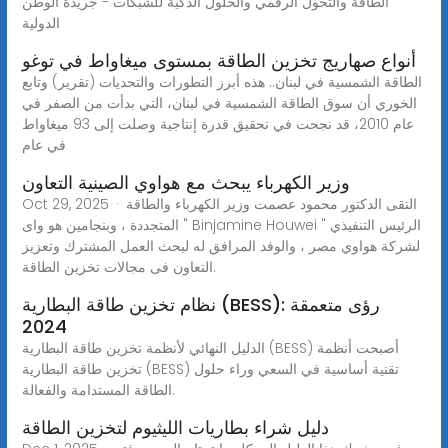
الطاقة والتحول الرقمي والحلول الذكية للشبكات - جريدة الوطن
الدولية
أنواع صهاريج تخزين الطاقة بمستوى ميغاواط في توغو
الطاقة الشمسية في لبنان.. هذه أبرز التطورات والتحديات (تقرير) وتابع
الخوري أن سوق الطاقة الشمسية في لبنان، التي بدأت من الصفر في
عام 2010، قد نجحت في تحقيق قدرة إنتاجية وصلت إلى 93 ميغاواط
في عام
وزير الكهرباء يبحث مع هواوي الصينية التعاون
Oct 29, 2025 · التقى الدكتور محمود عصمت وزير الكهرباء والطاقة
المتجددة ، وبنجامين هو واى " Binjamine Houwei " الرئيس التنفيذي
لشركة هواوي مصر ، والوفد المرافق له لبحث العمل المشترك وتعزيز
التعاون فى مجالات تخزين الطاقة.
نظام تخزين طاقة البطارية (BESS): رؤى متعمقة
2024
الدليل النهائي لأنظمة تخزين طاقة البطارية (BESS) أصبحت أنظمة
تخزين طاقة البطارية (BESS) تقنية أساسية في السعي وراء حلول
الطاقة المستدامة والفعالة.
دليل شراء بطاريات الليثيوم لتخزين الطاقة