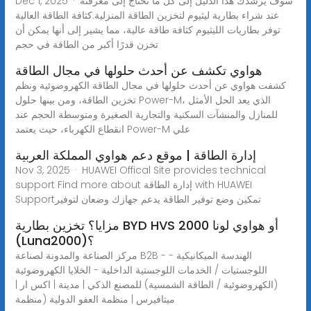
Dec 1, 2025 · سوف يرشدك هذا الدليل إلى كل ما تحتاج إلى معرفته
عند شراء بطارية ليثيوم لتخزين الطاقة المنزلية.كثافة الطاقة العالية
توفر بطاريات الليثيوم كثافة طاقة عالية، مما يشير إلى أنها يمكن أن
تخزن قدرًا أكبر من الطاقة في حجم
هواوي تكشف عن أحدث حلولها في مجال الطاقة
كشفت هواوي عن أحدث حلولها في مجال الطاقة الكهروضوئية ونظم
تخزين الطاقة، ومن بينها حلول Power-M، الذي يعد الحل الأمثل
للمنازل والمنشآت السكنية والتجارية الصغيرة ومتوسطة الحجم عند
انقطاع الكهرباء، حيث يعتمد Power-M علي
إدارة الطاقة | موقع دعم هواوي المملكة العربية
Nov 3, 2025 · HUAWEI Offical Site provides technical
support Find more about إدارة الطاقة with HUAWEI
Supportتمكين وضع توفير الطاقة يدعم جهازك وضعان لتوفير
مزايا؟ تخزين بطارية BYD HVS أو هواوي لونا 2000
(Luna2000)؟
مركز الصناعة والمدونة لصناعة B2B - الهندسة الميكانيكية -
اللوجستيات / الخدمات اللوجستية الداخلية - الخلايا الكهروضوئية
(الكهروضوئية / الطاقة الشمسية) للمصنع الذكي | مدينة | اكس ار |
ميتافيرس | منظمة العفو الدولية (منظمة