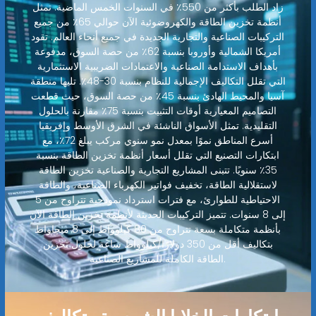
زاد الطلب بأكثر من 550٪ في السنوات الخمس الماضية. تمثل
أنظمة تخزين الطاقة والكهروضوئية الآن حوالي 65٪ من جميع
التركيبات الصناعية والتجارية الجديدة في جميع أنحاء العالم. تقود
أمريكا الشمالية وأوروبا بنسبة 62٪ من حصة السوق، مدفوعة
بأهداف الاستدامة الصناعية والاعتمادات الضريبية الاستثمارية
التي تقلل التكاليف الإجمالية للنظام بنسبة 30-48٪. تليها منطقة
آسيا والمحيط الهادئ بنسبة 45٪ من حصة السوق، حيث قطعت
التصاميم المعيارية أوقات التثبيت بنسبة 75٪ مقارنة بالحلول
التقليدية. تمثل الأسواق الناشئة في الشرق الأوسط وإفريقيا
أسرع المناطق نموًا بمعدل نمو سنوي مركب يبلغ 72٪، مع
ابتكارات التصنيع التي تقلل أسعار أنظمة تخزين الطاقة بنسبة
35٪ سنويًا. تتبنى المشاريع التجارية والصناعية تخزين الطاقة
لاستقلالية الطاقة، تخفيف فواتير الكهرباء الصناعية، والطاقة
الاحتياطية للطوارئ، مع فترات استرداد نموذجية تتراوح من 5
إلى 8 سنوات. تتميز التركيبات الحديثة لأنظمة تخزين الطاقة الآن
بأنظمة متكاملة بسعة تتراوح من 80 كيلوواط إلى 8 ميجاواط
بتكاليف أقل من 350 دولارًا/كيلوواط ساعة لحلول تخزين
الطاقة الكاملة للمشاريع الصناعية.