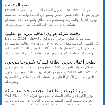
جميع المنتجات
Power-M نظام تخزين الطاقة التسلسلي الذكي Power-M من
هواوي هو حل طاقة هجين مصغر. ويجمع بين الشبكة والطاقة الشمسية
ومولد الديزل والبطارية. ويستخدم على نطاق واسع عند عدم استخدام
الشبكة وفي المناطق ذات الشبكة غير الموثوقة ويوفر
وقعت شركة هواوي اتفاقية توريد مع الفلبين
Dec 20, 2024 · BitAuto: أعلنت شركة هواوي مؤخراً عن توقيع
اتفاقية مع مشروع Meralco Terra Solar في الفلبين، لتزويده بنظام
تخزين الطاقة بالبطاريات (BESS) بسعة تصل إلى 4.5 جيجاواط ساعة.
وتعد هذه الاتفاقية أكبر مشروع لتوريد أنظمة تخزين الطاقة لشركة
تطوير أعمال تخزين الطاقة لشركة تكنولوجيا هويجوي
وخلال فعاليات المؤتمر، كشفت هواوي عن أحدث حلولها في مجال
الطاقة الكهروضوئية ونظم تخزين الطاقة، ومن بينها حلول Power-M،
الذي يعد الحل الأمثل للمنازل والمنشآت السكنية والتجارية الصغيرة
ومتوسطة
وزير الكهرباء والطاقة المتجددة يبحث مع شركة
Oct 29, 2025 · وزير الكهرباء والطاقة المتجددة يبحث مع شركة
هواوي الصينية العمل المشترك وتعزيز التعاون في مجالات تخزين