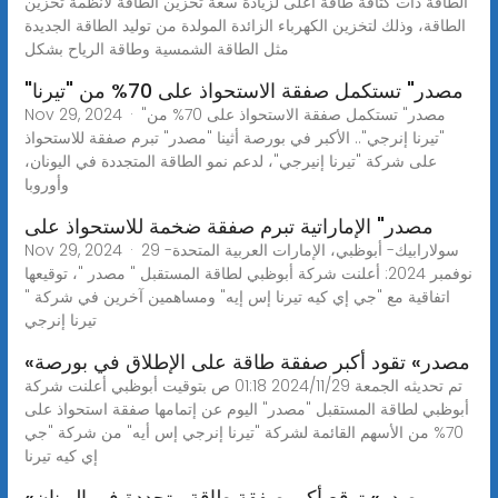
الطاقة ذات كثافة طاقة أعلى لزيادة سعة تخزين الطاقة لأنظمة تخزين
الطاقة، وذلك لتخزين الكهرباء الزائدة المولدة من توليد الطاقة الجديدة
مثل الطاقة الشمسية وطاقة الرياح بشكل
"مصدر" تستكمل صفقة الاستحواذ على 70% من "تيرنا
Nov 29, 2024 · "مصدر" تستكمل صفقة الاستحواذ على 70% من
"تيرنا إنرجي".. الأكبر في بورصة أثينا "مصدر" تبرم صفقة للاستحواذ
على شركة "تيرنا إنيرجي"، لدعم نمو الطاقة المتجددة في اليونان،
وأوروبا
مصدر" الإماراتية تبرم صفقة ضخمة للاستحواذ على
Nov 29, 2024 · سولارابيك- أبوظبي، الإمارات العربية المتحدة- 29
نوفمبر 2024: أعلنت شركة أبوظبي لطاقة المستقبل " مصدر "، توقيعها
اتفاقية مع "جي إي كيه تيرنا إس إيه" ومساهمين آخرين في شركة "
تيرنا إنرجي
«مصدر» تقود أكبر صفقة طاقة على الإطلاق في بورصة
تم تحديثه الجمعة 2024/11/29 01:18 ص بتوقيت أبوظبي أعلنت شركة
أبوظبي لطاقة المستقبل "مصدر" اليوم عن إتمامها صفقة استحواذ على
70% من الأسهم القائمة لشركة "تيرنا إنرجي إس أيه" من شركة "جي
إي كيه تيرنا
«مصدر» توقع أكبر صفقة طاقة متجددة في اليونان