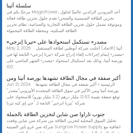
سلسلة أثينا
مرحبًا بكم في MagicPower، أحد المزودين الرائدين عالميًا لحلول
تخزين الطاقة الشمسية والشحن! نقدم حلول تخزين طاقة فعالة
وموثوقة تشمل حلول تخزين الطاقة التجارية والصناعية، نظام تخزين
الطاقة السكنية، ومحطة الطاقة المحمولة.
«مصدر» تستكمل استحواذها على «تيرنا إنرجي
May 2, 2025 · أثينا (الاتحاد) أعلنت شركة أبوظبي لطاقة المستقبل
«مصدر» إتمام إجراءات إلغاء إدراج شركة «تيرنا إنرجي» التابعة لها في
بورصة أثينا، وذلك بعد استكمال استحواذ «مصدر» الشهر الماضي على
100
أكبر صفقة في مجال الطاقة تشهدها بورصة أثينا ومن
Jun 21, 2024 · الرئيسية » أكبر صفقة في مجال الطاقة تشهدها
بورصة أثينا ومن الأكبر في سوق الطاقة المتجددة الأوروبي,"مصدر"
توقع صفقة بقيمة 12.62 مليار درهم (3.2 مليار يورو) للاستحواذ على
شركة "تيرنا انرجي" التابعة لـ "جي إي كيه تيرنا
جنوب تاراوا صن شاين لتخزين الطاقة بالجملة
تحليل السوق المحلية لتخزين الطاقة من شركة صن شاين وقعت
شركة صن غرو باور الصينية Sungrow Power Supply اتفاقية مع
شركة الجهاز القابضة السعودية لإنشاء مشروع لتخزين الطاقة بسعة