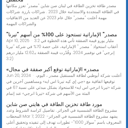
مصدر طاقة تخزين الطاقة في لبنان صن شاين "مصدر" تعزز مكانتها
في الطاقة المتجددة والاستدامة خلال 2023 . شراكات بارزة. شراكات
مهمة أعلنت "مصدر" خلال عام 2023 عن العديد من الاتفاقيات
والشراكات المهمة
"مصدر" الإماراتية تستحوذ على 100% من أسهم "تيرنا
Apr 10, 2025 · 3.2 مليار يورو قيمة الصفقة تأتي هذه الخطوة في
أعقاب استحواذ " مصدر " الإماراتية، على حصة 70% في شركة "تيرنا
إنرجي" في نوفمبر 2024. وقُدّرت قيمة الصفقة بـ12.62 مليار درهم
(3.2
«مصدر» الإماراتية توقع أكبر صفقة في مجال
Jun 20, 2024 · أعلنت شركة أبوظبي لطاقة المستقبل مصدر ، اليوم،
توقيعها اتفاقية مع «جي إي كيه تيرنا اس ايه» ومساهمين آخرين في
شركة «تيرنا انرجي اس ايه» للاستحواذ بشكل مبدئي على نسبة 67 في
المئة من الأسهم في شركة «تيرنا انرجي» عند إتمام
مورد طاقة تخزين الطاقة في هايتي صن شاين
مشروع الطاقة الشمسية في الجزائر.. تفاصيل كراسة الشروط وعدد
المحطات Mar 7, 2022· يشهد مشروع الطاقة الشمسية في الجزائر-
المعروف باسم "سولار 1000"- تطورات تهدف إلى تنفيذه وتحقيق أعلى