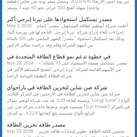
من يوم أمس الأربعاء 2023/11/15. وسجل سعر تونة صن شاين (قطعة
واحدة) سهلة الفتح 200 جرام، نحو 60 جنيه ا، وسعر
مصدر تستكمل استحواذها على تيرنا إنرجي أكبر
May 2, 2025 · أعلنت شركة أبوظبي لطاقة المستقبل "مصدر" إتمام
إجراءات إلغاء إدراج شركة "تيرنا إنرجي" التابعة لها في بورصة أثينا،
وذلك بعد استكمال استحواذ "مصدر" الشهر الماضي على 100 بالمائة
من أسهم الشركة.وقام وفد برئاسة معالي الدكتور
في خطوة تدعم نمو قطاع الطاقة المتجددة في
Nov 29, 2024 · • "مصدر" تستكمل صفقة الاستحواذ على 70 بالمائة
من الأسهم القائمة لشركة "تيرنا إنرجي" لتصبح المساهم الأكبر في
شركة الطاقة النظيفة اليونانية الرائدة
شركة صن شاين لتخزين الطاقة في باراجواي
شركة صن شاين لتخزين الطاقة في الأرجنتين في المركز الثالث،
وبنسبة كفاءة 23%، قد مت شركة لونغي سولار "Longi Solar" ألواح ا
شمسية قوية، وبعدها جاءت شركة صن باور (Sun Power) في المركز
الرابع بألواح شمسية تبلغ كفاءتها 22.8%، ثم كنديان
مصدر طاقة تخزين الطاقة
Sep 23, 2025 · تحسين كثافة الطاقة: تطوير إمدادات طاقة تخزين