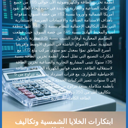
أنظمة تخزين الطاقة والكهروضوئية الآن حوالي 65٪ من جميع
التركيبات الصناعية والتجارية الجديدة في جميع أنحاء العالم. تقود
أمريكا الشمالية وأوروبا بنسبة 62٪ من حصة السوق، مدفوعة
بأهداف الاستدامة الصناعية والاعتمادات الضريبية الاستثمارية
التي تقلل التكاليف الإجمالية للنظام بنسبة 30-48٪. تليها منطقة
آسيا والمحيط الهادئ بنسبة 45٪ من حصة السوق، حيث قطعت
التصاميم المعيارية أوقات التثبيت بنسبة 75٪ مقارنة بالحلول
التقليدية. تمثل الأسواق الناشئة في الشرق الأوسط وإفريقيا
أسرع المناطق نموًا بمعدل نمو سنوي مركب يبلغ 72٪، مع
ابتكارات التصنيع التي تقلل أسعار أنظمة تخزين الطاقة بنسبة
35٪ سنويًا. تتبنى المشاريع التجارية والصناعية تخزين الطاقة
لاستقلالية الطاقة، تخفيف فواتير الكهرباء الصناعية، والطاقة
الاحتياطية للطوارئ، مع فترات استرداد نموذجية تتراوح من 5
إلى 8 سنوات. تتميز التركيبات الحديثة لأنظمة تخزين الطاقة الآن
بأنظمة متكاملة بسعة تتراوح من 80 كيلوواط إلى 8 ميجاواط
بتكاليف أقل من 350 دولارًا/كيلوواط ساعة لحلول تخزين
الطاقة الكاملة للمشاريع الصناعية.
ابتكارات الخلايا الشمسية وتكاليف