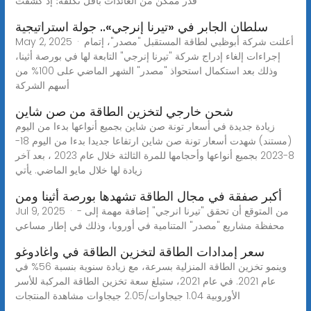
قدر ممكن من العائدات بأقل تكلفة؛ إذ كشفت
سلطان الجابر في «تيرنا إنرجي».. جولة استراتيجية
May 2, 2025 · أعلنت شركة أبوظبي لطاقة المستقبل "مصدر"، إتمام
إجراءات إلغاء إدراج شركة "تيرنا إنرجي" التابعة لها في بورصة أثينا،
وذلك بعد استكمال استحواذ "مصدر" الشهر الماضي على 100% من
أسهم الشركة
شحن خارجي لتخزين الطاقة من صن شاين
زيادة جديدة في أسعار تونة صن شاين بجميع أنواعها بدءا من اليوم
(مستند) شهدت أسعار تونة صن شاين ارتفاعا جديدا بدءا من اليوم 18-
8-2023 بجميع أنواعها وأحجامها للمرة الثالثة خلال عام 2023 ، بعد آخر
زيادة لها خلال مايو الماضي. يأتي
أكبر صفقة في مجال الطاقة تشهدها بورصة أثينا ومن
Jul 9, 2025 · - من المتوقع أن تحقق "تيرنا انرجي" إضافة مهمة إلى
محفظة مشاريع "مصدر" المتنامية في أوروبا، وذلك في إطار مساعي
سعر إمدادات الطاقة لتخزين الطاقة في واغادوغو
وينمو تخزين الطاقة المنزلية بسرعة، مع زيادة سنوية بنسبة 56% في
عام 2021. في عام 2021، ستبلغ سعة تخزين الطاقة المركبة للأسر
الأوروبية 1.04 جيجاوات/2.05 جيجاوات مشاهدة المنتجات