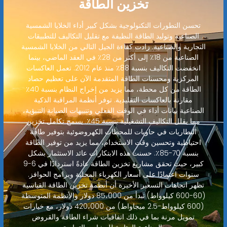
تخزين الطاقة
تحسن التطورات التكنولوجية بشكل كبير أداء الخلايا الشمسية
الصناعية وتوليد الطاقة النظيفة مع تقليل التكاليف للتطبيقات
التجارية والصناعية. زادت كفاءة الجيل التالي من الخلايا الشمسية
الصناعية من 18٪ إلى أكثر من 28٪ في العقد الماضي، بينما
انخفضت التكاليف بنسبة 88٪ منذ عام 2012. تعمل العاكسات
المركزية ومحسنات الطاقة المتقدمة الآن على تعظيم حصاد
الطاقة من كل محطة، مما يزيد من إخراج النظام بنسبة 40٪
مقارنة بالعاكسات التقليدية. توفر أنظمة المراقبة الذكية
الصناعية بيانات أداء في الوقت الفعلي وتنبيهات الصيانة التنبؤية،
مما يقلل التكاليف التشغيلية بنسبة 45٪. يسمح تكامل تخزين
البطاريات في حاويات للمحطات الكهروضوئية بتوفير طاقة
احتياطية وتحسين وقت الاستخدام، مما يزيد من توفير الطاقة
بنسبة 70-85٪. حسنت هذه الابتكارات عائد الاستثمار بشكل
كبير، حيث تحقق مشاريع تخزين الطاقة عادةً استردادًا في 6-9
سنوات اعتمادًا على أسعار الكهرباء المحلية وبرامج الحوافز.
تظهر اتجاهات التسعير الأخيرة أن أنظمة تخزين الطاقة القياسية
(60-600 كيلوواط) تبدأ من 85،000 دولار والأنظمة المتوسطة
(600 كيلوواط-2.5 ميجاواط) من 420،000 دولار، مع خيارات
تمويل مرنة بما في ذلك اتفاقيات شراء الطاقة والقروض