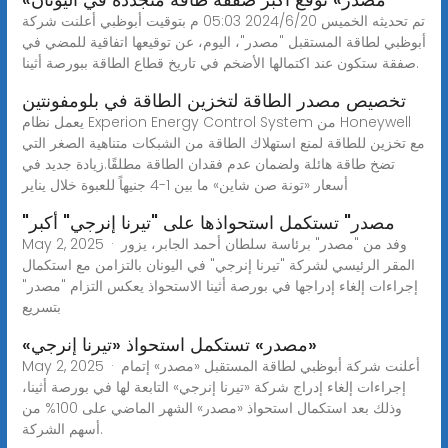
تم تحديثه الخميس 2024/6/20 05:03 م بتوقيت أبوظبي أعلنت شركة
أبوظبي لطاقة المستقبل "مصدر"، اليوم، عن توقيعها اتفاقية للمضي في
صفقة ستكون عند اكتمالها الأضخم في تاريخ قطاع الطاقة ببورصة أثينا.
تخصيص مصدر الطاقة لتخزين الطاقة في بلومفونتين
يعمل نظام Experion Energy Control System من Honeywell
مع تخزين للطاقة لمنع استهلاك الطاقة من الشبكات متناهية الصغر التي
تضخ طاقة هائلة ولضمان عدم فقدان الطاقة مطلقًا.زيادة جديد في
أسعار «تونة صن شاين» ما بين 1-4 جنيهاً للعبوة خلال يناير
"مصدر" تستكمل استحواذها على "تيرنا إنرجي" أكبر
May 2, 2025 · وفد من "مصدر" برئاسة سلطان أحمد الجابر، يزور
المقر الرئيسي لشركة "تيرنا إنرجي" في اليونان بالتزامن مع استكمال
إجراءات إلغاء إدراجها في بورصة أثينا الاستحواذ يعكس التزام "مصدر"
بتسريع
«مصدر» تستكمل استحواذ «تيرنا إنرجي»
May 2, 2025 · أعلنت شركة أبوظبي لطاقة المستقبل «مصدر» إتمام
إجراءات إلغاء إدراج شركة «تيرنا إنرجي» التابعة لها في بورصة أثينا،
وذلك بعد استكمال استحواذ «مصدر» الشهر الماضي على 100% من
أسهم الشركة.