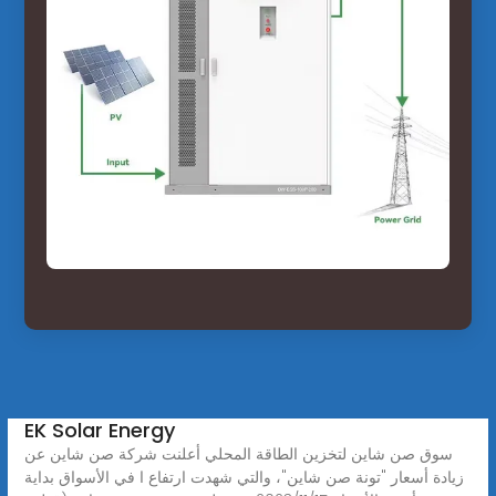
EK Solar Energy
سوق صن شاين لتخزين الطاقة المحلي أعلنت شركة صن شاين عن
زيادة أسعار "تونة صن شاين"، والتي شهدت ارتفاع ا في الأسواق بداية