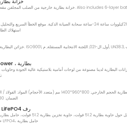
خزانة بطار
مع تبريد مكيف الهواء والمراوح. Also includes 6-layer battery mounting rack.
استهلاك الطاق
تقدم نسخة احتياطية من بطارية CyberPower ، بطارية
تك
/ 1.5 / 2.0 ملم مستوى الحماية: IP65الضمان: 30 سنة تكنولوجيا
20kwh 51.2V نوع خزانة تخزين البطارية LiFePO4 رف
حاوية بطارية 20 كيلو ساعة، حاوية بطارية 51.2 فولت LFPO4، حامل بطارية