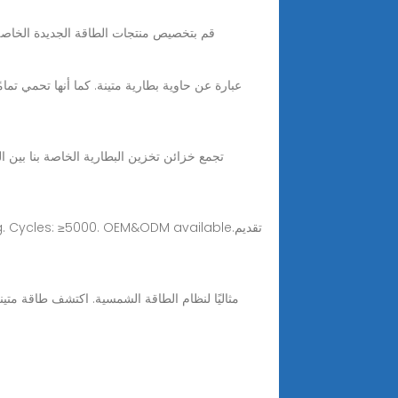
تفاصيل المنتج 250 كيلو واط/520 كيلو واط ساعة مخطط مبدأ عمل النظام الأسئلة والأجوبة 1 3 { { page.page_count }} قم بتخصيص منتجات الطاقة الج
ling. Cycles: ≥5000. OEM&ODM available