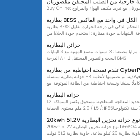
ية خارجية من الصلب المجلفن مقصورتان
بطارية BESS الكل في واحد مع العاكس
بطارية BESS الكل في واحد مع العاكس سعة البطارية: 67-215كيلووات ساعة 24-ساعة سحابة الصيانة الذكية. موقع الخطأ السريع والتحليل. التحكم الذكي في درجة الحرارة, تقليل
ة. الشهادات جودة ممتازة : استخدم جودة الخلايا من
خزائن البطارية
خزائن البطارية. مزايا مصنعنا : 13 سنوات مصنع المهنية مع 3 البنايات. ISO9001, أول, ال-021, اللجنة الانتخابية المستقلة, م, UN38.3, شهادات MSDS. خلايا بطارية جديدة بالكامل من
الدرجة A+. البحث والتطوير المستقل لـ BMS
خزانة بطارية سلسلة HB خزانات البطارية لدينا مصنوعة من لوحات أمامية بلاستيكية عالية الجودة وحاويات فولاذية. تم تصميمها لأنظمة UPS ذات المرحلة الواحدة 1-20KVA ، وهي توفر
املًا سلسًا ونسخة احتياطية من الطاقة الموثوقة. مع
خزانة البطارية
مقدمة عن خزانة البطارية: العلامة التجارية: خزانة البطارية الحجم الخارجي: 800*960*1400 مم (متعدد الأحجام) المواد: الفولاذ / الحديد المعالجة السطحية: مسحوق يكسو السماكة: 1.2
20kwh 51.2V نوع خزانة تخزين البطارية LiFePO4 رف البطارية مع العاكس,ابحث عن تفاصيل حول حاوية بطارية 51.2 فولت، حاوية تخزين بطارية 51.2 فولت، حامل بطارية LFPO4،