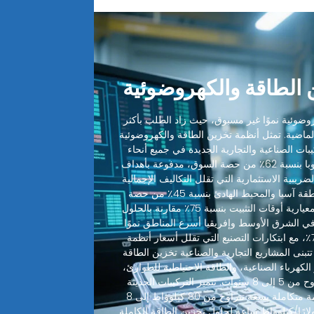
الطاقة والكهروضوئية
ضوئية نموًا غير مسبوق، حيث زاد الطلب بأكثر
 الماضية. تمثل أنظمة تخزين الطاقة والكهروضوئية
ميع التركيبات الصناعية والتجارية الجديدة في جميع أنحاء
العالم. تقود أمريكا الشمالية وأوروبا بنسبة 62٪ من حصة السوق، مدفوعة بأهداف
ضريبية الاستثمارية التي تقلل التكاليف الإجمالية
للنظام بنسبة 30-48٪. تليها منطقة آسيا والمحيط الهادئ بنسبة 45٪ من حصة
السوق، حيث قطعت التصاميم المعيارية أوقات التثبيت بنسبة 75٪ مقارنة بالحلول
 في الشرق الأوسط وإفريقيا أسرع المناطق نموًا
بمعدل نمو سنوي مركب يبلغ 72٪، مع ابتكارات التصنيع التي تقلل أسعار أنظمة
 بنسبة 35٪ سنويًا. تتبنى المشاريع التجارية والصناعية تخزين الطاقة
الكهرباء الصناعية، والطاقة الاحتياطية للطوارئ،
مع فترات استرداد نموذجية تتراوح من 5 إلى 8 سنوات. تتميز التركيبات الحديثة
لأنظمة تخزين الطاقة الآن بأنظمة متكاملة بسعة تتراوح من 80 كيلوواط إلى 8
واط بتكاليف أقل من 350 دولارًا/كيلوواط ساعة لحلول تخزين الطاقة الكاملة