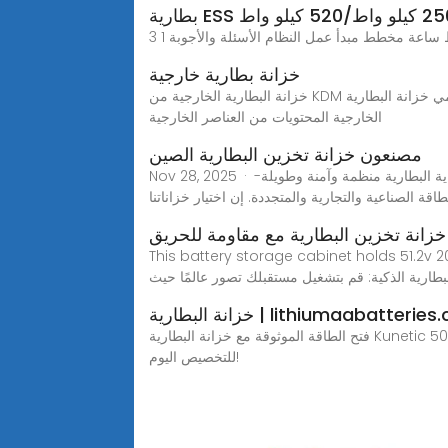
خزانة بطارية خارجية
خزانة البطارية الخارجية من KDM عبارة عن حاوية بطارية متينة. كما أنها تحمي تمامًا الأجزاء الأخرى مثل طاقة التيار المستمر وتهوية الهواء والمكونات الأخرى. تحمي خزانة البطارية
الخارجية المحتويات من العناصر الخارجية
مصنعون خزانة تخزين البطارية الصين
Nov 28, 2025 · تجمع خزائن تخزين البطارية الخاصة بنا بين البناء المتين وميزات السلامة المتقدمة وخيارات التخصيص المرنة. أنها تضمن حماية البطارية منظمة وآمنة وطويلة-
اقة الصناعية والتجارية والمتجددة. إن اختيار خزاناتنا
خزانة تخزين البطارية مع مقاومة للحريق
This battery storage cabinet holds 5.تقديم
بطارية الذكية: قم بتشغيل مستقبلك تصور عالمًا حيث
البطارية | lithiumaabatteries.com
فتح الطاقة الموثوقة مع خزانة البطارية Kunetic 50kw/50kWh+. يعد حل تخزين الطاقة في الهواء الطلق والتجاري IP55 مثاليًا لنظام الطاقة الشمسية. اكتشف طاقة متينة وقابلة
للتخصيص اليوم!