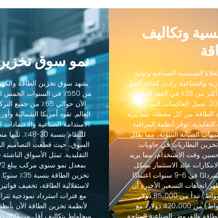
مسية وتكاليف
قة
نمو سوق تخزين 
لايا الشمسية الصناعية وتوليد
رية والصناعية. زادت كفاءة الجيل
يشهد سوق تخزين الطاقة والكهرو
التالي من الخلايا الشمسية الصناعية من 18٪ إلى أكثر من 28٪ في العقد الماضي،
من 550٪ في السنوات الخمس
بينما انخفضت التكاليف بنسبة 88٪ منذ عام 2012. تعمل العاكسات المركزية
الآن حوالي 65٪ من ج
 الطاقة من كل محطة، مما يزيد
رنة بالعاكسات التقليدية. توفر أنظمة المراقبة
الاستدامة الصناعية والاعتمادات ال
يهات الصيانة التنبؤية، مما يقلل
 45٪. يسمح تكامل تخزين البطاريات في حاويات
حسين وقت الاستخدام، مما يزيد
التقليدية. تمثل الأسواق الناشئة
-85٪. حسنت هذه الابتكارات عائد الاستثمار بشكل
كبير، حيث تحقق مشاريع تخزين الطاقة عادةً استردادًا في 6-9 سنوات اعتمادًا
تخزين الطاقة
هر اتجاهات التسعير الأخيرة أن
لاستقلالية الطاقة، تخفيف فواتير 
أنظمة تخزين الطاقة القياسية (60-600 كيلوواط) تبدأ من 85،000 دولار
والأنظمة المتوسطة (600 كيلوواط-2.5 ميجاواط) من 420،000 دولار، مع
طاقة والقروض الصناعية المتاحة
ميجا