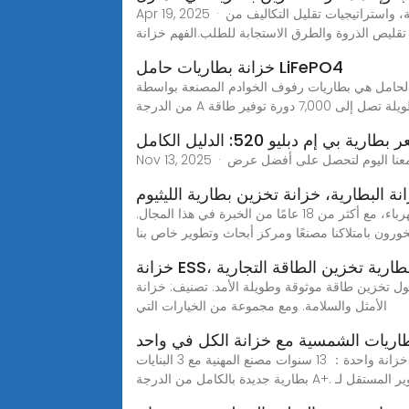
Apr 19, 2025 · اكتشف المكونات والفوائد أنظمة خزانات تخزين البطاريات، بما في ذلك مزايا الليثيوم-أيون، واعتبارات التوضع، والحاجة إلى التهوية، واستراتيجيات تقليل التكاليف من
تقليص الذروة والطرق الاستجابة للطلب.الفهم خزانة
خزانة بطاريات حامل LiFePO4
خوادم المصنعة بواسطة PKNERGY. تستخدم هذه الوحدات خلايا LiFePO4
إلى 7,000 دورة توفير طاقة
طارية بي إم دبليو 520: الدليل الكامل
نة البطارية، خزانة تخزين بطارية الليثيوم
تأسست في عام 2006، شركة يانتاي غاوشينغدا للماكينات الدقيقة هي واحدة من الشركات الرائدة في تصنيع وتصدير معدات الكهرباء، مع أكثر من 18 عامًا من الخبرة في هذا المجال.
رون بامتلاكنا مصنعًا ومركز أبحاث وتطوير خاص بنا
E، مورد بطارية تخزين الطاقة التجارية
الأمد. تصنيف: خزانة ESS وتوفر تكنولوجيا تخزين الطاقة التجارية الأداء
الأمثل والسلامة. ومع مجموعة من الخيارات التي
طاريات الشمسية مع خزانة الكل في واحد
تخزين البطاريات الشمسية مع ميزة الكل في خزانة واحدة： 13 سنوات مصنع المهنية مع 3 البنايات. ISO9001, أول, ال-021, اللجنة الانتخابية المستقلة, م, UN38.3, شهادات MSDS. خلايا