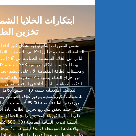
ابتكارات الخلايا الش
تخزين الطا
تحسن التطورات التكنولوجية بشكل كبير أداء الخ
الطاقة النظيفة مع تقليل التكاليف للتطبيقات التجا
ومحسنات الطاقة المتقدمة الآن على تعظيم حصاد
من إخراج النظام بنسبة 40٪ مقا
الذكية الصناعية بيانات أداء في الوقت الفعلي وتنب
التكاليف التشغيلية بنسبة
للمحطات الكهروضوئية بتوفير طاقة احتياطية وت
من توفير الطاقة بنسبة 70
على أسعار الكهرباء المحلية وبرامج الحوافز. تظ
خيارات تمويل مرنة بما في ذلك اتفاقيات شراء ال