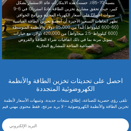
بنسبة 70-85٪. حسنت هذه الابتكارات عائد الاستثمار بشكل
كبير، حيث تحقق مشاريع تخزين الطاقة عادةً استردادًا في 6-9
سنوات اعتمادًا على أسعار الكهرباء المحلية وبرامج الحوافز.
تظهر اتجاهات التسعير الأخيرة أن أنظمة تخزين الطاقة القياسية
(60-600 كيلوواط) تبدأ من 85،000 دولار والأنظمة المتوسطة
(600 كيلوواط-2.5 ميجاواط) من 420،000 دولار، مع خيارات
تمويل مرنة بما في ذلك اتفاقيات شراء الطاقة والقروض
الصناعية المتاحة للمشاريع التجارية.
احصل على تحديثات تخزين الطاقة والأنظمة
الكهروضوئية المتجددة
تلقى رؤى حصرية للصناعة، إطلاق منتجات جديدة، وتنبيهات الأسعار لأنظمة
تخزين الطاقة والأنظمة الكهروضوئية - لا بريد مزعج، فقط محتوى مهني قيم