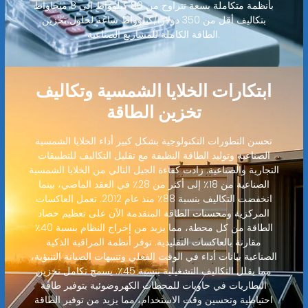
بأنظمة متكاملة بسعة تتراوح من 80 كيلوواط إلى 8 ميجاواط
بتكاليف أقل من 350 دولارًا/كيلوواط ساعة لحلول تخزين
الطاقة الكاملة للمشاريع الصناعية.
ابتكارات الخلايا الشمسية وتكاليف
تخزين الطاقة
تحسن التطورات التكنولوجية بشكل كبير أداء الخلايا الشمسية
الصناعية وتوليد الطاقة النظيفة مع تقليل التكاليف للتطبيقات
التجارية والصناعية. زادت كفاءة الجيل التالي من الخلايا الشمسية
الصناعية من 18٪ إلى أكثر من 28٪ في العقد الماضي، بينما
انخفضت التكاليف بنسبة 88٪ منذ عام 2012. تعمل العاكسات
المركزية ومحسنات الطاقة المتقدمة الآن على تعظيم حصاد
الطاقة من كل محطة، مما يزيد من إخراج النظام بنسبة 40٪
مقارنة بالعاكسات التقليدية. توفر أنظمة المراقبة الذكية
الصناعية بيانات أداء في الوقت الفعلي وتنبيهات الصيانة التنبؤية،
مما يقلل التكاليف التشغيلية بنسبة 45٪. يسمح تكامل تخزين
البطاريات في حاويات للمحطات الكهروضوئية بتوفير طاقة
احتياطية وتحسين وقت الاستخدام، مما يزيد من توفير الطاقة