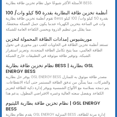
الأسئلة الأكثر شيوعًا حول نظام تخزين طاقة بطارية BESS.
أنظمة تخزين طاقة البطارية بقدرة 50 كيلو وات/ 100
تقوم أنظمة تخزين طاقة بطارية Bess بقدرة 50 كيلو وات/ 100 كيلو
وات في الساعة بتخزين الكهرباء عندما يكون حمل الشبكة منخفضًا،
مما يقلل من تنظيم الذروة ويحسن الكفاءة العامة للشبكة.
موريشيوس إمدادات الطاقة المحمولة لتخزين
تستعد أنظمة تخزين الطاقة في الحاويات للعب دور محوري في تحول
الطاقة العالمي، مما يتيح تكامل الطاقة المتجددة، وتعزيز استقرار
الشبكة، وتوفير طاقة موثوقة في التطبيقات خارج الشبكة.
نظام تخزين طاقة بطارية BESS | بطارية GSL
ENERGY BESS
يوفر حل بطارية GSL ENERGY BESS مصدر طاقة موثوق به للمنازل
والشركات، مما يمكّن من تدفق الطاقة المستمر حتى أثناء الانقطاعات.
يتم دمجه بسلاسة مع الألواح الشمسية ويوفر إدارة ذكية للطاقة لتعزيز
الكفاءة. وبفضل سعته العالية وعمره الافتراضي المطول، يدعم هذا
نظام تخزين طاقة بطارية الليثيوم | GSL ENERGY
BESS
يقدم نظام بطارية GSL ENERGY المنزلية BESS إدارة مرنة للطاقة،