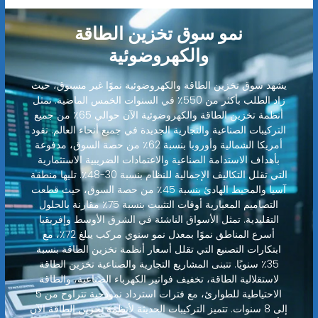
نمو سوق تخزين الطاقة
والكهروضوئية
يشهد سوق تخزين الطاقة والكهروضوئية نموًا غير مسبوق، حيث
زاد الطلب بأكثر من 550٪ في السنوات الخمس الماضية. تمثل
أنظمة تخزين الطاقة والكهروضوئية الآن حوالي 65٪ من جميع
التركيبات الصناعية والتجارية الجديدة في جميع أنحاء العالم. تقود
أمريكا الشمالية وأوروبا بنسبة 62٪ من حصة السوق، مدفوعة
بأهداف الاستدامة الصناعية والاعتمادات الضريبية الاستثمارية
التي تقلل التكاليف الإجمالية للنظام بنسبة 30-48٪. تليها منطقة
آسيا والمحيط الهادئ بنسبة 45٪ من حصة السوق، حيث قطعت
التصاميم المعيارية أوقات التثبيت بنسبة 75٪ مقارنة بالحلول
التقليدية. تمثل الأسواق الناشئة في الشرق الأوسط وإفريقيا
أسرع المناطق نموًا بمعدل نمو سنوي مركب يبلغ 72٪، مع
ابتكارات التصنيع التي تقلل أسعار أنظمة تخزين الطاقة بنسبة
35٪ سنويًا. تتبنى المشاريع التجارية والصناعية تخزين الطاقة
لاستقلالية الطاقة، تخفيف فواتير الكهرباء الصناعية، والطاقة
الاحتياطية للطوارئ، مع فترات استرداد نموذجية تتراوح من 5
إلى 8 سنوات. تتميز التركيبات الحديثة لأنظمة تخزين الطاقة الآن