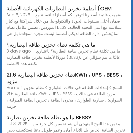
أنظمة تخزين البطاريات الكهربائية الأصلية (OEM
Sep 5, 2025 · صُممت قائمة أسعارنا لتوفر لكم أسعارًا تنافسية مع
ضمان أعلى مستويات الجودة والتكنولوجيا. من خلال شراكتنا مع كبار
الموردين، نضمن تكامل نظام BESS بسلاسة مع البنى التحتية الحالية،
مما يُحسّن إدارة الطاقة لديكم. أنظمتنا ليست مجرد منتجات؛ بل هي
ما هي تكلفة نظام تخزين طاقة البطارية؟
3 days ago · ما هي تكلفة نظام تخزين طاقة البطارية؟ باعتباري
موردًا لأنظمة تخزين طاقة البطارية (BESS)، غالبًا ما يتم سؤالي عن
تكلفة هذه الأنظمة.
نظام تخزين طاقة البطارية 21.6KWh ، UPS ، BESS ،
مزود
Home > المنتج > إمدادات الطاقة في حالات الطوارئ > نظام تخزين
طاقة البطارية 21.6KWh ، UPS ، BESS ، مزود الطاقة في حالات
الطوارئ ، بطارية الطوارئ ، مخزن الطاقة ، تخزين الطاقة المنزلية ،
حزمة
ما هو نظام طاقة تخزين بطارية BESS?
Jul 3, 2025 · يضمن هذا النهج المنهجي أن يتم تحسين كل جزء من
تخزين الطاقة الخاص بك للأداء, أمان, وعمر طويل. دعنا نستكشف بعض