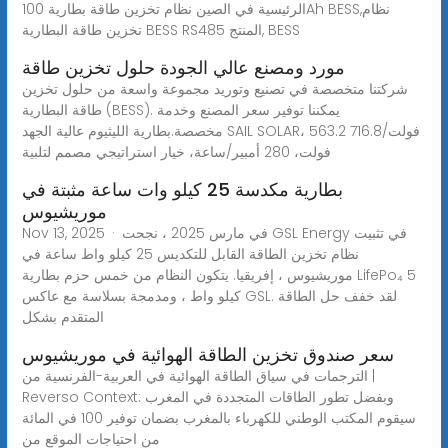
الرئيسية في الصين نظام تخزين طاقة بطارية 100Ah BESS,نظام
تخزين طاقة البطارية BESS RS485 المنتج, BESS
مورد ومصنع عالي الجودة حلول تخزين طاقة
شركتنا متخصصة في تصنيع وتوريد مجموعة واسعة من حلول تخزين
طاقة البطارية (BESS). يمكننا توفير سعر المصنع وخدمة
مخصصة.بطارية الليثيوم عالية الجهد SAIL SOLAR، 563.2 فولت/716.8
فولت، 280 أمبير/ساعة، خيار استراتيجي مصمم لتلبية
بطارية مكدسة 25 كيلو وات ساعة مثبتة في
موريشيوس
Nov 13, 2025 · في مارس 2025 ، نجحت GSL Energy في تثبيت
نظام تخزين الطاقة القابل للتكديس 25 كيلو واط ساعة في
موريشيوس ، إفريقيا. يتكون النظام من خمس حزم بطارية LifePo₄ 5
كيلو واط ، ومدمجة بسلاسة مع عاكس GSL. لقد خفف حل الطاقة
المتقدم بشكل
سعر صندوق تخزين الطاقة الهوائية في موريشيوس
الترجمات في سياق الطاقة الهوائية في العربية-الفرنسية من |
Reverso Context: وبفضل تطور الطاقات المتجددة في المغرب
سيقوم المكتب الوطني للكهرباء بالمغرب بضمان توفير 100 في المائة
من احتياجات الموقع من