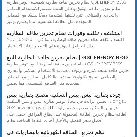
نظام تخزين طاقة بطارية شمسية | توفر بطارية GSL ENERGY BESS
نظام تخزين طاقة موثوق وعالي السعة مصمم للاستخدام السكني
والتجاري والصناعي. تتيح تقنيتها المتقدمة دمجًا سلسًا مع المصادر
المتجددة مثل الطاقة الشمسية، مما يضمن توفير
استكشف تكلفة وفورات نظام تخزين طاقة البطارية
Nov 16, 2025 · اكتشف تكلفة نظام تخزين طاقة البطارية، بما في
ذلك العوامل المؤثرة على التسعير وعائد الاستثمار.
نظام تخزين طاقة البطارية للبيع | GSL ENERGY BESS
نظام تخزين طاقة البطارية للبيع | توفر بطارية GSL ENERGY BESS
تخزين طاقة بسعة كبيرة وموثوقة مصممة للاستخدام السكني والتجاري
والصناعي. يسمح تكنولوجيا متقدمة بالتكامل السلس مع المصادر
المتجددة مثل الطاقة الشمسية، مما يضمن
جودة بطارية بيس, بيس السكنية مصنع, بطارية بيس
الصين الرائدة في مجال توفير بطارية بيس و بيس السكنية, Jiangsu
GXY new energy co.,Ltd هو بيس السكنية مصنع.محطة توليد
الطاقة بنظام تخزين الطاقة المحمولة على نطاق المرافق احصل على
أفضل سعر القضايا والأخبار أحدث النقاط الساخنة نظام
نظم تخزين الطاقة الكهربائية بالبطاريات في