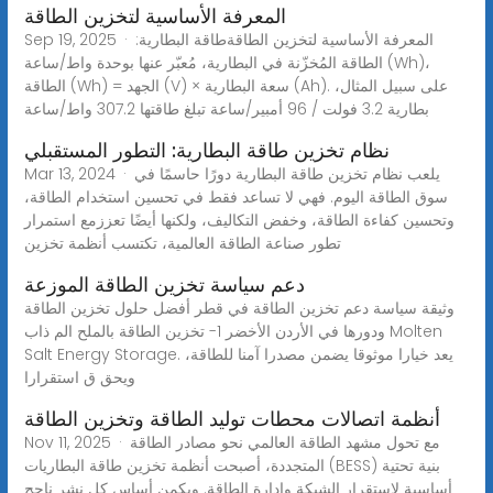
المعرفة الأساسية لتخزين الطاقة
Sep 19, 2025 · المعرفة الأساسية لتخزين الطاقةطاقة البطارية:
الطاقة المُخزّنة في البطارية، مُعبّر عنها بوحدة واط/ساعة (Wh)،
الطاقة (Wh) = الجهد (V) × سعة البطارية (Ah). على سبيل المثال،
بطارية 3.2 فولت / 96 أمبير/ساعة تبلغ طاقتها 307.2 واط/ساعة
نظام تخزين طاقة البطارية: التطور المستقبلي
Mar 13, 2024 · يلعب نظام تخزين طاقة البطارية دورًا حاسمًا في
سوق الطاقة اليوم. فهي لا تساعد فقط في تحسين استخدام الطاقة،
وتحسين كفاءة الطاقة، وخفض التكاليف، ولكنها أيضًا تعززمع استمرار
تطور صناعة الطاقة العالمية، تكتسب أنظمة تخزين
دعم سياسة تخزين الطاقة الموزعة
وثيقة سياسة دعم تخزين الطاقة في قطر أفضل حلول تخزين الطاقة
ودورها في الأردن الأخضر 1- تخزين الطاقة بالملح الم ذاب Molten
Salt Energy Storage. يعد خيارا موثوقا يضمن مصدرا آمنا للطاقة،
ويحق ق استقرارا
أنظمة اتصالات محطات توليد الطاقة وتخزين الطاقة
Nov 11, 2025 · مع تحول مشهد الطاقة العالمي نحو مصادر الطاقة
المتجددة، أصبحت أنظمة تخزين طاقة البطاريات (BESS) بنية تحتية
أساسية لاستقرار الشبكة وإدارة الطاقة. ويكمن أساس كل نشر ناجح