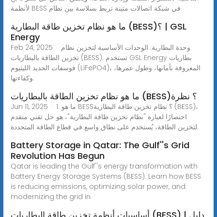
لأنظمة BESS في شبكة اتصالات متينة تربط بسلاسة بين نظام
ما هو نظام تخزين طاقة البطارية (BESS)؟ | GSL
Energy
Feb 24, 2025 · وحدة البطارية: الوحدات الأساسية لتخزين نظام
تخزين الطاقة بالبطاريات (BESS). تستخدم GSL Energy بطاريات
فوسفات الحديد الليثيوم (LiFePO4)، المعروفة بأمانها، وطول عمرها،
وكفاءتها.
ما هو نظام تخزين الطاقة بالبطاريات (BESS)؟ نظرة
Jun 11, 2025 · 1. ما هو BESS؟ نظام تخزين طاقة البطارية (BESS)،
اختصارًا لعبارة "نظام تخزين طاقة البطارية"، هو حل تقني متقدم
لتخزين الطاقة، يُستخدم على نطاق واسع في قطاع الطاقة المتجددة.
Battery Storage in Qatar: The Gulf''s Grid
Revolution Has Begun
Qatar is leading the Gulf''s energy transformation with
Battery Energy Storage Systems (BESS). Learn how BESS
is reducing emissions, optimizing solar power, and
modernizing the grid in
أساسيات أنظمة تخزين طاقة البطاريات (BESS) | دليل