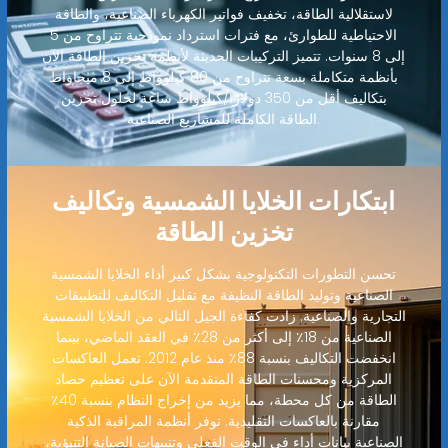
لاستقلالية الطاقة، تخفيف فواتير الكهرباء الصناعية، والطاقة
الاحتياطية للطوارئ، مع فترات استرداد نموذجية تتراوح من 5
إلى 8 سنوات. تتميز التركيبات الحديثة لأنظمة تخزين الطاقة الآن
بأنظمة متكاملة بسعة تتراوح من 80 كيلوواط إلى 8 ميجاواط
بتكاليف أقل من 350 دولارًا/كيلوواط ساعة لحلول تخزين
الطاقة الكاملة للمشاريع الصناعية.
ابتكارات الخلايا الشمسية وتكاليف
تخزين الطاقة
تحسن التطورات التكنولوجية بشكل كبير أداء الخلايا الشمسية
الصناعية وتوليد الطاقة النظيفة مع تقليل التكاليف للتطبيقات
التجارية والصناعية. زادت كفاءة الجيل التالي من الخلايا الشمسية
الصناعية من 18٪ إلى أكثر من 28٪ في العقد الماضي، بينما
انخفضت التكاليف بنسبة 88٪ منذ عام 2012. تعمل العاكسات
المركزية ومحسنات الطاقة المتقدمة الآن على تعظيم حصاد
الطاقة من كل محطة، مما يزيد من إخراج النظام بنسبة 40٪
مقارنة بالعاكسات التقليدية. توفر أنظمة المراقبة الذكية
الصناعية بيانات أداء في الوقت الفعلي وتنبيهات الصيانة التنبؤية،