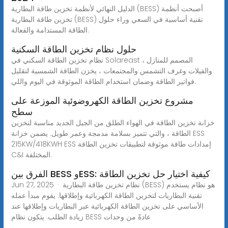
الدليل النهائي لأنظمة تخزين طاقة البطارية (BESS) أصبحت أنظمة
تخزين طاقة البطارية (BESS) تقنية أساسية في السعي وراء حلول
الطاقة المستدامة والفعالة.
حلول نظام تخزين الطاقة السكنية
نظام تخزين الطاقة السكني في Solareast ، المصمم للمنازل
والفيلات وغرف التشمس والمجتمعات ، يخزن الطاقة الشمسية لتقليل
فواتير الطاقة وضمان استخدام الطاقة الموثوقة في اليوم واللي.
مشروع تخزين الطاقة الكهروضوئية الموزعة على
سطح
خزانة تخزين الطاقة في الهواء الطلق من الجيل الجديد مناسبة لتخزين
الطاقة ، والتي تتميز بسلامة مدمجة وعمر طويل. يضمن خزانة ESS
215KW/418KWH ESS إمدادات طاقة موثوقة لتطبيقات تخزين الطاقة
C&I المختلفة.
الفرق بين BESS وESS: كيفية اختيار حل تخزين الطاقة
Jun 27, 2025 · نظام تخزين طاقة البطارية (BESS) هو نظام يستخدم
تقنية البطاريات لتخزين الطاقة الكهربائية وإطلاقها. يقوم مبدأ عمله
الأساسي على تخزين الطاقة الكهربائية عبر البطاريات وإطلاقها عند
زيادة الطلب. يتكون نظام BESS عادةً من وحدات