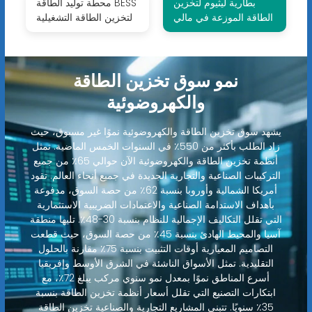
بطارية ليثيوم لتخزين
محطة توليد الطاقة BESS
الطاقة الموزعة في مالي
لتخزين الطاقة التشغيلية
نمو سوق تخزين الطاقة
والكهروضوئية
يشهد سوق تخزين الطاقة والكهروضوئية نموًا غير مسبوق، حيث
زاد الطلب بأكثر من 550٪ في السنوات الخمس الماضية. تمثل
أنظمة تخزين الطاقة والكهروضوئية الآن حوالي 65٪ من جميع
التركيبات الصناعية والتجارية الجديدة في جميع أنحاء العالم. تقود
أمريكا الشمالية وأوروبا بنسبة 62٪ من حصة السوق، مدفوعة
بأهداف الاستدامة الصناعية والاعتمادات الضريبية الاستثمارية
التي تقلل التكاليف الإجمالية للنظام بنسبة 30-48٪. تليها منطقة
آسيا والمحيط الهادئ بنسبة 45٪ من حصة السوق، حيث قطعت
التصاميم المعيارية أوقات التثبيت بنسبة 75٪ مقارنة بالحلول
التقليدية. تمثل الأسواق الناشئة في الشرق الأوسط وإفريقيا
أسرع المناطق نموًا بمعدل نمو سنوي مركب يبلغ 72٪، مع
ابتكارات التصنيع التي تقلل أسعار أنظمة تخزين الطاقة بنسبة
35٪ سنويًا. تتبنى المشاريع التجارية والصناعية تخزين الطاقة