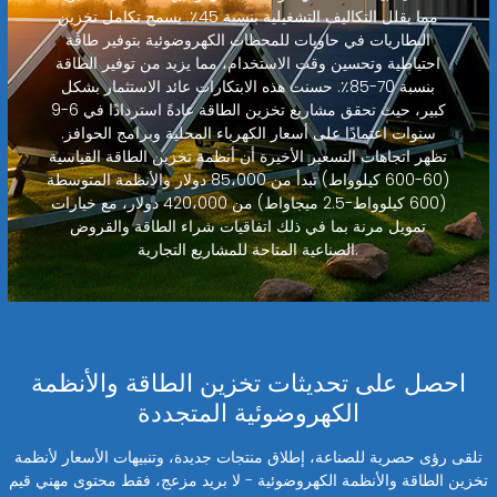
مما يقلل التكاليف التشغيلية بنسبة 45٪. يسمح تكامل تخزين
البطاريات في حاويات للمحطات الكهروضوئية بتوفير طاقة
احتياطية وتحسين وقت الاستخدام، مما يزيد من توفير الطاقة
بنسبة 70-85٪. حسنت هذه الابتكارات عائد الاستثمار بشكل
كبير، حيث تحقق مشاريع تخزين الطاقة عادةً استردادًا في 6-9
سنوات اعتمادًا على أسعار الكهرباء المحلية وبرامج الحوافز.
تظهر اتجاهات التسعير الأخيرة أن أنظمة تخزين الطاقة القياسية
(60-600 كيلوواط) تبدأ من 85،000 دولار والأنظمة المتوسطة
(600 كيلوواط-2.5 ميجاواط) من 420،000 دولار، مع خيارات
تمويل مرنة بما في ذلك اتفاقيات شراء الطاقة والقروض
الصناعية المتاحة للمشاريع التجارية.
احصل على تحديثات تخزين الطاقة والأنظمة
الكهروضوئية المتجددة
تلقى رؤى حصرية للصناعة، إطلاق منتجات جديدة، وتنبيهات الأسعار لأنظمة
تخزين الطاقة والأنظمة الكهروضوئية - لا بريد مزعج، فقط محتوى مهني قيم