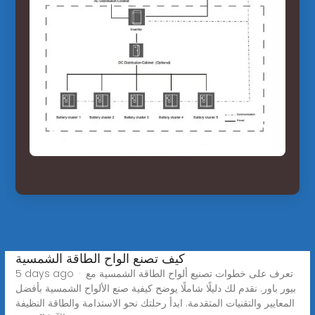
كيف تصنع الواح الطاقة الشمسية
5 days ago · تعرف على خطوات تصنيع ألواح الطاقة الشمسية مع
بيور باور. نقدم لك دليلًا شاملًا يوضح كيفية صنع الألواح الشمسية بأفضل
المعايير والتقنيات المتقدمة. ابدأ رحلتك نحو الاستدامة والطاقة النظيفة