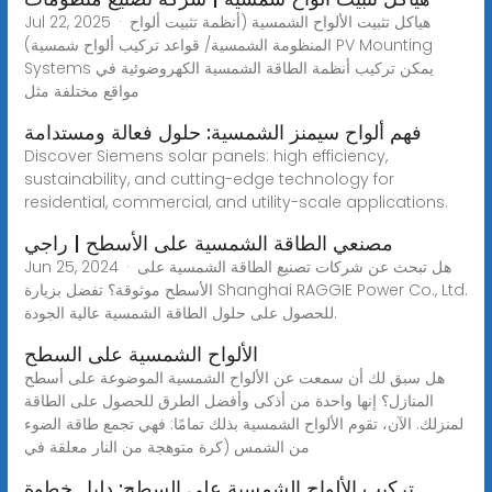
Jul 22, 2025 · هياكل تثبيت الألواح الشمسية (أنظمة تثبيت ألواح
المنظومة الشمسية/ قواعد تركيب ألواح شمسية) PV Mounting
Systems يمكن تركيب أنظمة الطاقة الشمسية الكهروضوئية في
مواقع مختلفة مثل
فهم ألواح سيمنز الشمسية: حلول فعالة ومستدامة
Discover Siemens solar panels: high efficiency,
sustainability, and cutting-edge technology for
residential, commercial, and utility-scale applications.
مصنعي الطاقة الشمسية على الأسطح | راجي
Jun 25, 2024 · هل تبحث عن شركات تصنيع الطاقة الشمسية على
الأسطح موثوقة؟ تفضل بزيارة Shanghai RAGGIE Power Co., Ltd.
للحصول على حلول الطاقة الشمسية عالية الجودة.
الألواح الشمسية على السطح
هل سبق لك أن سمعت عن الألواح الشمسية الموضوعة على أسطح
المنازل؟ إنها واحدة من أذكى وأفضل الطرق للحصول على الطاقة
لمنزلك. الآن، تقوم الألواح الشمسية بذلك تمامًا: فهي تجمع طاقة الضوء
من الشمس (كرة متوهجة من النار معلقة في
تركيب الألواح الشمسية على السطح: دليل خطوة