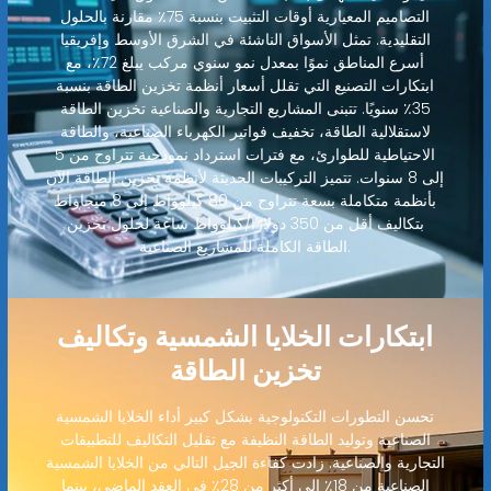
التصاميم المعيارية أوقات التثبيت بنسبة 75٪ مقارنة بالحلول
التقليدية. تمثل الأسواق الناشئة في الشرق الأوسط وإفريقيا
أسرع المناطق نموًا بمعدل نمو سنوي مركب يبلغ 72٪، مع
ابتكارات التصنيع التي تقلل أسعار أنظمة تخزين الطاقة بنسبة
35٪ سنويًا. تتبنى المشاريع التجارية والصناعية تخزين الطاقة
لاستقلالية الطاقة، تخفيف فواتير الكهرباء الصناعية، والطاقة
الاحتياطية للطوارئ، مع فترات استرداد نموذجية تتراوح من 5
إلى 8 سنوات. تتميز التركيبات الحديثة لأنظمة تخزين الطاقة الآن
بأنظمة متكاملة بسعة تتراوح من 80 كيلوواط إلى 8 ميجاواط
بتكاليف أقل من 350 دولارًا/كيلوواط ساعة لحلول تخزين
الطاقة الكاملة للمشاريع الصناعية.
ابتكارات الخلايا الشمسية وتكاليف
تخزين الطاقة
تحسن التطورات التكنولوجية بشكل كبير أداء الخلايا الشمسية
الصناعية وتوليد الطاقة النظيفة مع تقليل التكاليف للتطبيقات
التجارية والصناعية. زادت كفاءة الجيل التالي من الخلايا الشمسية
الصناعية من 18٪ إلى أكثر من 28٪ في العقد الماضي، بينما