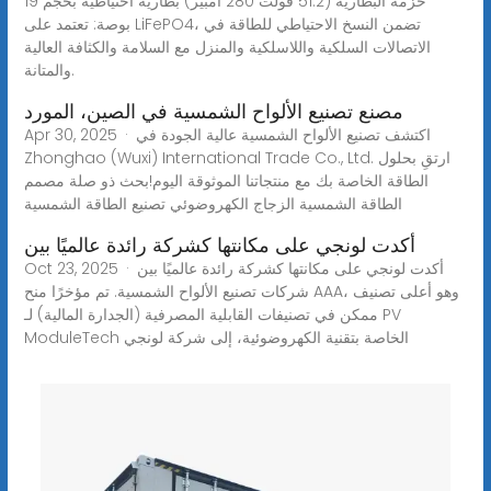
حزمة البطارية (51.2 فولت 280 أمبير) بطارية احتياطية بحجم 19
بوصة: تعتمد على LiFePO4، تضمن النسخ الاحتياطي للطاقة في
الاتصالات السلكية واللاسلكية والمنزل مع السلامة والكثافة العالية
والمتانة.
مصنع تصنيع الألواح الشمسية في الصين، المورد
Apr 30, 2025 · اكتشف تصنيع الألواح الشمسية عالية الجودة في
Zhonghao (Wuxi) International Trade Co., Ltd. ارتقِ بحلول
الطاقة الخاصة بك مع منتجاتنا الموثوقة اليوم!بحث ذو صلة مصمم
الطاقة الشمسية الزجاج الكهروضوئي تصنيع الطاقة الشمسية
أكدت لونجي على مكانتها كشركة رائدة عالميًا بين
Oct 23, 2025 · أكدت لونجي على مكانتها كشركة رائدة عالميًا بين
شركات تصنيع الألواح الشمسية. تم مؤخرًا منح AAA، وهو أعلى تصنيف
ممكن في تصنيفات القابلية المصرفية (الجدارة المالية) لـ PV
ModuleTech الخاصة بتقنية الكهروضوئية، إلى شركة لونجي