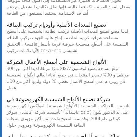
تحويل المساحات الكبيرة غير المستخدمة إلى أصول طاقة موثوقة.
بفضل المواد القوية والكفاءة العالية، فإنها تقلل تكاليف التشغيل مع دعم
أهداف الاستدامة. يستفيد المصنعون من الطاقة
تصنيع المعدات الأصلية وأوديإم تركيب الطاقة
لدينا مصنع تصنيع المعدات الأصلية تركيب الطاقة الشمسية على أسطح
مسطحة شرقية غربية الخاصة ، إنتاج عالية الجودة تركيب الطاقة
الشمسية على أسطح مسطحة شرقية غربية بأسعار تنافسية ، التحقيق
الآن!علامات تركيب zn-al-mg الشمسي
الألواح الشمسية على أسطح الأعمال الشركة
تبلغ مساحة تصنيع لوفسون 31377 مترًا مربعًا. لديها أكثر من 300
موظف و 90% تصدير المنتجات في جميع أنحاء العالم. الألواح الشمسية
في روتردام على أسطح الأعمال تغطي 20 دولة ولديها أكثر من 500
عميل.
شركة تصنيع الألواح الشمسية الكهروضوئية في
نانوصن | العواكس الشمسية | الألواح الشمسية | العواكس الكهروضوئية
تأسست شركة "كانيديان سولار" (ناسداك: csiq) على يد الدكتور شون
كو في عام 2001، وقد نمت لتصبح واحدة من أكبر مزودي منتجات
الطاقة الشمسية الكهروضوئية ومزودي حلول
هياكل تثبيت ألواح شمسية | شركة تصنيع منظومات