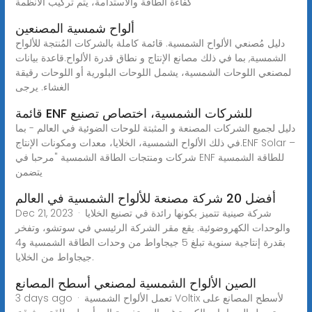
كفاءة الطاقة والاستدامة، يتم تركيب الأنظمة
ألواح شمسية المصنعين
دليل مُصنعي الألواح الشمسية. قائمة كاملة بالشركات المُنتجة للألواح
الشمسية, بما في ذلك مصانع الإنتاج و نطاق قدرة الألواح.قاعدة بيانات
لمصنعي اللوحات الشمسية، يشمل اللوحات البلورية أو اللوحات رقيقة
الغشاء. يرجى
قائمة ENF للشركات الشمسية، اختصاص تصنيع
دليل لجميع الشركات المصنعة و المثبتة للوحات الضوئية في العالم - بما
في ذلك الألواح الشمسية، الخلايا، معدات ومكونات الإنتاج.ENF Solar –
شركات ومنتجات الطاقة الشمسية "مرحبا في ENF للطاقة الشمسية
يتضمن
أفضل 20 شركة مصنعة للألواح الشمسية في العالم
Dec 21, 2023 · شركة صينية تتميز بكونها رائدة في تصنيع الخلايا
والوحدات الكهروضوئية. يقع مقر الشركة الرئيسي في سوتشو، وتفخر
بقدرة إنتاجية سنوية تبلغ 5 جيجاواط من وحدات الطاقة الشمسية و4
جيجاواط من الخلايا.
الصين الألواح الشمسية لمصنعي أسطح المصانع
3 days ago · تعمل الألواح الشمسية Voltix لأسطح المصانع على