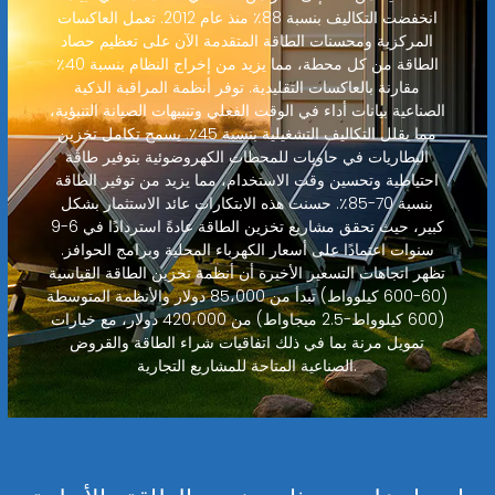
انخفضت التكاليف بنسبة 88٪ منذ عام 2012. تعمل العاكسات
المركزية ومحسنات الطاقة المتقدمة الآن على تعظيم حصاد
الطاقة من كل محطة، مما يزيد من إخراج النظام بنسبة 40٪
مقارنة بالعاكسات التقليدية. توفر أنظمة المراقبة الذكية
الصناعية بيانات أداء في الوقت الفعلي وتنبيهات الصيانة التنبؤية،
مما يقلل التكاليف التشغيلية بنسبة 45٪. يسمح تكامل تخزين
البطاريات في حاويات للمحطات الكهروضوئية بتوفير طاقة
احتياطية وتحسين وقت الاستخدام، مما يزيد من توفير الطاقة
بنسبة 70-85٪. حسنت هذه الابتكارات عائد الاستثمار بشكل
كبير، حيث تحقق مشاريع تخزين الطاقة عادةً استردادًا في 6-9
سنوات اعتمادًا على أسعار الكهرباء المحلية وبرامج الحوافز.
تظهر اتجاهات التسعير الأخيرة أن أنظمة تخزين الطاقة القياسية
(60-600 كيلوواط) تبدأ من 85،000 دولار والأنظمة المتوسطة
(600 كيلوواط-2.5 ميجاواط) من 420،000 دولار، مع خيارات
تمويل مرنة بما في ذلك اتفاقيات شراء الطاقة والقروض
الصناعية المتاحة للمشاريع التجارية.