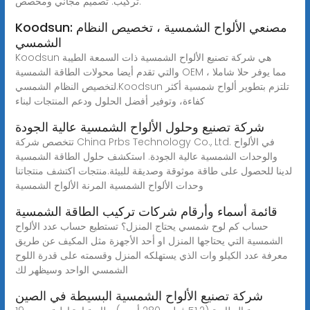
تركيب. تصميم مجاني ومخصص.
Koodsun: مصنعي الألواح الشمسية ، تخصيص النظام
الشمسي
Koodsun هي شركة تصنيع الألواح الشمسية ذات السمعة الطيبة
والتي تقدم أيضا محولات الطاقة الشمسية OEM ، مما يوفر حلا شاملا
لتخصيص النظام الشمسي.Koodsun تلتزم بتطوير ألواح شمسية أكثر
كفاءة، وتوفير أفضل الحلول ودعم المنتجات لبناء
شركة تصنيع وحلول الألواح الشمسية عالية الجودة
تتخصص شركة China Prbs Technology Co., Ltd. في الألواح
والوحدات الشمسية عالية الجودة. استكشف حلول الطاقة الشمسية
لدينا للحصول على طاقة موثوقة وصديقة للبيئة.منتجات اكتشف منتجاتنا
وحدات الألواح الشمسية المرنة الألواح الشمسية
قائمة أسماء وأرقام شركات تركيب الطاقة الشمسية
حساب كم لوح شمسي يحتاج المنزل؟ تستطيع حساب عدد الألواح
الشمسية التي يحتاجها المنزل او أحد الأجهزة مثل المكيف عن طريق
معرفة عدد الكيلو وات الذي يستهلكه المنزل وقسمته على قدرة اللوح
الشمسي الواحد وسيظهر لك
شركة تصنيع الألواح الشمسية البسيطة في الصين