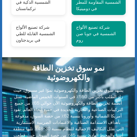
الشمسية المقاومة للمطر
الشمسية الذكية في
في دومينيكا
تركمانستان
شركة تصنيع الألواح
شركة تصنيع الألواح
الشمسية في جوبا صن
الشمسية القابلة للطي
روم
في بريدجتاون
نمو سوق تخزين الطاقة
والكهروضوئية
يشهد سوق تخزين الطاقة والكهروضوئية نموًا غير مسبوق، حيث
زاد الطلب بأكثر من 550٪ في السنوات الخمس الماضية. تمثل
أنظمة تخزين الطاقة والكهروضوئية الآن حوالي 65٪ من جميع
التركيبات الصناعية والتجارية الجديدة في جميع أنحاء العالم. تقود
أمريكا الشمالية وأوروبا بنسبة 62٪ من حصة السوق، مدفوعة
بأهداف الاستدامة الصناعية والاعتمادات الضريبية الاستثمارية
التي تقلل التكاليف الإجمالية للنظام بنسبة 30-48٪. تليها منطقة
آسيا والمحيط الهادئ بنسبة 45٪ من حصة السوق، حيث قطعت