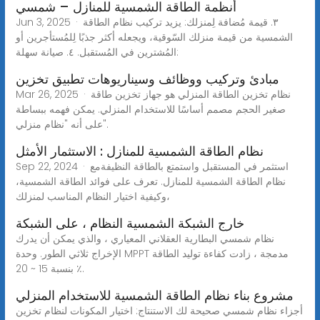
أنظمة الطاقة الشمسية للمنازل – شمسي
Jun 3, 2025 · ٣. قيمة مُضافة لِمنزلك: يزيد تركيب نظام الطاقة
الشمسية من قيمة منزلك السّوقية، ويجعله أكثر جذبًا لِلمُستأجرين أو
المُشترين في المُستقبل. ٤. صيانة سهلة:
مبادئ وتركيب ووظائف وسيناريوهات تطبيق تخزين
Mar 26, 2025 · نظام تخزين الطاقة المنزلي هو جهاز تخزين طاقة
صغير الحجم مصمم أساسًا للاستخدام المنزلي. يمكن فهمه ببساطة
على أنه "نظام منزلي".
نظام الطاقة الشمسية للمنازل : الاستثمار الأمثل
Sep 22, 2024 · استثمر في المستقبل واستمتع بالطاقة النظيفةمع
نظام الطاقة الشمسية للمنازل. تعرف على فوائد الطاقة الشمسية،
وكيفية اختيار النظام المناسب لمنزلك،
خارج الشبكة الشمسية النظام ، على الشبكة
نظام شمسي البطارية العقلاني المعياري ، والذي يمكن أن يدرك
الإخراج ثلاثي الطور. وحدة MPPT مدمجة ، زادت كفاءة توليد الطاقة
بنسبة 15 ~ 20 ٪.
مشروع بناء نظام الطاقة الشمسية للاستخدام المنزلي
أجزاء نظام شمسي صحيحة لك الاستنتاج: اختيار المكونات لنظام تخزين