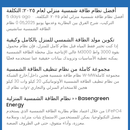
أفضل نظام طاقة شمسية منزلي لعام ٢٠٢٥: التكلفة
5 days ago · أفضل نظام طاقة شمسية منزلي لعام ٢٠٢٥: التكلفة،
التركيب، شرح الفرق بين البطارية وعدمها يونيو 05,2025 0 نظام
الطاقة الشمسية سانشيس
تكوين مولد الطاقة الشمسي للمنزل بالكامل وكيفية
إذا كنت تختبر فقط المياه قبل نظام كامل للمنزل، فإن نظام محمول
عالي الإنتاجية مثل محطة الطاقة الشمسية M3000 بقوة 3000 واط
يمكنه تغطية الأساسيات وتزويدك ببيانات حقيقية عما تستخدمه فعليًا.
مجموعة كاملة من نظام تنظيف الطاقة الشمسية
نظام طاقة شمسية هجين داخل/خارج الشبكة W-MWمجموعة كاملة
من نظام تنظيف الطاقة الشمسية الأوتوماتيكي 20 كيلو وات 30 كيلو
وات نظام كv هجين للاستخدام المنزلي والتجاري
نظام الطاقة الشمسية المنزلية › › Basengreen
Energy
من خلال اعتماد نظام بطارية الطاقة الشمسية الذي يستخدم LiFePO4
بفضل التكنولوجيا، يمكن للمستخدمين الاستمتاع بثبات متزايد، وسلامة
معززة، وأداء متفوق، حتى في الظروف الصعبة.