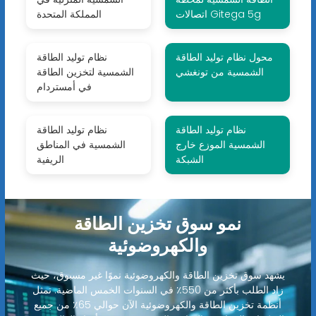
اتصالات Gitega 5g
المملكة المتحدة
محول نظام توليد الطاقة
نظام توليد الطاقة
الشمسية من تونغشي
الشمسية لتخزين الطاقة
في أمستردام
نظام توليد الطاقة
نظام توليد الطاقة
الشمسية الموزع خارج
الشمسية في المناطق
الشبكة
الريفية
نمو سوق تخزين الطاقة
والكهروضوئية
يشهد سوق تخزين الطاقة والكهروضوئية نموًا غير مسبوق، حيث
زاد الطلب بأكثر من 550٪ في السنوات الخمس الماضية. تمثل
أنظمة تخزين الطاقة والكهروضوئية الآن حوالي 65٪ من جميع