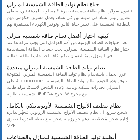
حياة نظام توليد الطاقة الشمسية المنزلي
تانفون سولار: نظام طاقة شمسية بقدرة 8 ميجاوات لمدينة تين، يحظى
بتقدير رئيس تشاد في مدينة تين في تشاد، يعمل مشروع حكومي مهم
للطاقة الشمسية على تغيير حياة الناس وتوفير الكهرباء المستقرة لهم.
كيفية اختيار أفضل نظام طاقة شمسية منزلي
تعد احتياجات الطاقة اليومية من أهم العوامل التي يجب مراعاتها عند
اختيار نظام الطاقة الشمسية المنزلي. يجب حساب الطاقة المستخدمة
في المنزل يوميًا لضمان توفير كافة احتياجات الطاقة بفعالية.
نظام توليد الطاقة الشمسية المنزلي متعددة
عزز الجمال باستخدام نظام توليد الطاقة الشمسية المنزلي المتنوعة
على Alibaba.com. تتوفر هذه الجودة نظام توليد الطاقة الشمسية
المنزلي بخيارات سلكية وقابلة لإعادة الشحن لاسلكيًا.مولد طاقة
شمسية ببطارية LiFePO4 بخرج W مع مخرج
نظام تنظيف الألواح الشمسية الأوتوماتيكي بالكامل
شحن سريع. ال نظام تنظيف الألواح الشمسية الروبوتي مُجهَّز بدائرة
إدارة شحن مُخصَّصة تدعم خوارزمية شحن تتبع نقطة القدرة القصوى
MPPT.
أنظمة توليد الطاقة الشمسية للمنازل والصناعات