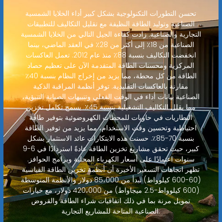
تحسن التطورات التكنولوجية بشكل كبير أداء الخلايا الشمسية
الصناعية وتوليد الطاقة النظيفة مع تقليل التكاليف للتطبيقات
التجارية والصناعية. زادت كفاءة الجيل التالي من الخلايا الشمسية
الصناعية من 18٪ إلى أكثر من 28٪ في العقد الماضي، بينما
انخفضت التكاليف بنسبة 88٪ منذ عام 2012. تعمل العاكسات
المركزية ومحسنات الطاقة المتقدمة الآن على تعظيم حصاد
الطاقة من كل محطة، مما يزيد من إخراج النظام بنسبة 40٪
مقارنة بالعاكسات التقليدية. توفر أنظمة المراقبة الذكية
الصناعية بيانات أداء في الوقت الفعلي وتنبيهات الصيانة التنبؤية،
مما يقلل التكاليف التشغيلية بنسبة 45٪. يسمح تكامل تخزين
البطاريات في حاويات للمحطات الكهروضوئية بتوفير طاقة
احتياطية وتحسين وقت الاستخدام، مما يزيد من توفير الطاقة
بنسبة 70-85٪. حسنت هذه الابتكارات عائد الاستثمار بشكل
كبير، حيث تحقق مشاريع تخزين الطاقة عادةً استردادًا في 6-9
سنوات اعتمادًا على أسعار الكهرباء المحلية وبرامج الحوافز.
تظهر اتجاهات التسعير الأخيرة أن أنظمة تخزين الطاقة القياسية
(60-600 كيلوواط) تبدأ من 85،000 دولار والأنظمة المتوسطة
(600 كيلوواط-2.5 ميجاواط) من 420،000 دولار، مع خيارات
تمويل مرنة بما في ذلك اتفاقيات شراء الطاقة والقروض
الصناعية المتاحة للمشاريع التجارية.