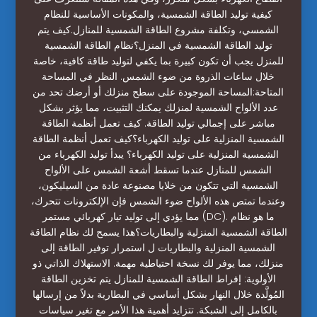
كيفية توليد الطاقة الشمسية، والمكونات الأساسية للنظام
الشمسي، وتكلفة مشروع الطاقة الشمسية للمنازل.كيف يتم
توليد الطاقة الشمسية في المنزل؟نظام الطاقة الشمسية
للمنزل يجب أن تكون كبيرة بما يكفي لتوليد طاقة كافية، خاصة
خلال ساعات الذروة من ضوء الشمس. النظر في المساحة
المتاحة:المساحة الموجودة على سطح منزلك أو أرضك تحد من
عدد الألواح الشمسية لمنزلك يمكنك التثبيت، مما يؤثر بشكل
مباشر على إجمالي توليد الطاقة. كيف تعمل أنظمة الطاقة
الشمسية المنزلية على توليد الكهرباء؟كيف تعمل أنظمة الطاقة
الشمسية المنزلية على توليد الكهرباء؟ يبدأ توليد الكهرباء من
الشمس للمنازل عندما تسقط أشعة الشمس على الألواح
الشمسية التي تتكون من خلايا مصنوعة عادة من السيليكون،
وعندما تمتص هذه الألواح ضوء الشمس فإن الإلكترونات تتحرك،
مما يؤدي إلى توليد تيار كهربائي مستمر (DC). ما هو نظام
الطاقة الشمسية المنزلية والبطاريات؟هذا يسمح لك نظام الطاقة
الشمسية المنزلية والبطاريات ل استمرار توفير الطاقة إلى
منزلك، مما يوفر لك نسخة احتياطية مهمة. الاستهلاك الذاتي ذو
الأولوية: إفراط الطاقة الشمسية للمنازل يتم تخزين الطاقة
المُولَّدة خلال النهار بشكل أساسي في البطارية بدلاً من إرسالها
بالكامل إلى الشبكة. تتزايد أهمية هذا الأمر مع تغير سياسات