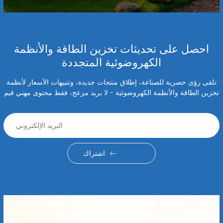
احصل على تحديثات تخزين الطاقة والأنظمة
الكهروضوئية المتجددة
تلقى رؤى حصرية للصناعة، إطلاق منتجات جديدة، وتنبيهات الأسعار لأنظمة
تخزين الطاقة والأنظمة الكهروضوئية - لا بريد مزعج، فقط محتوى مهني قيم
اشتراك