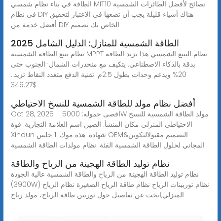
الطاقة في بناء نظام شمسي MIT10 نصائح لأفضل الطائرات الشمسية
في نظام DIY هناك أشياء قليلة يجب أن تضعها في الاعتبار لتحقيق
أفضل خدمة من DIY الخاص بك تصميم
الطاقة الشمسية للمنازل: الدليل الشامل 2025
نظام تتبع الطاقة الشمسية MPPT نظام التتبع الشمسي هذا يزيد الطاقة
بدقة بالذكاء الاصطناعي. يتكيف مع منحدرات الشمال-الجنوب حتى
20% ويدعم وحدات بطول 2.5م. تقنية الدفع متعدد النقاط تزيد..
$349.27
أفضل نظام مولد للطاقة الشمسية للنسخ الاحتياطي
Oct 28, 2025 · اقصى حموله: 5000W مولد الطاقة الشمسية للنسخ
الاحتياطي المنزلي مكان المنشأ: الصين اسم العلامة التجارية: قوة
Xindun شهادة: هذه موك: 1 جلس OEM&التصميم مقبولالتكوين
المجاني لحلول الطاقة الشمسية الفئة: نظام مولدات الطاقة الشمسية
نظام توليد الطاقة الهجينة من الرياح والطاقة
نظام توليد الطاقة الهجينة من الرياح والطاقة الشمسية عالية الجودة
(3900W) نظام توربينات الرياح نظام طاقة الرياح الصغيرة نظام الرياح
المنزلي,ابحث عن تفاصيل حول توربين طاقة الرياح، مولد رياح