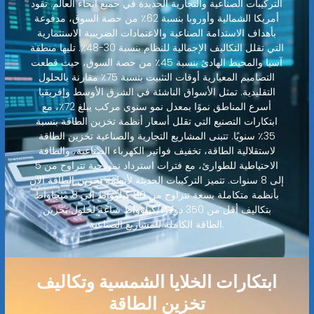
التركيبات الصناعية والتجارية الجديدة في جميع أنحاء العالم. تقود
أمريكا الشمالية وأوروبا بنسبة 62٪ من حصة السوق، مدفوعة
بأهداف الاستدامة الصناعية والاعتمادات الضريبية الاستثمارية
التي تقلل التكاليف الإجمالية للنظام بنسبة 30-48٪. تليها منطقة
آسيا والمحيط الهادئ بنسبة 45٪ من حصة السوق، حيث قطعت
التصاميم المعيارية أوقات التثبيت بنسبة 75٪ مقارنة بالحلول
التقليدية. تمثل الأسواق الناشئة في الشرق الأوسط وإفريقيا
أسرع المناطق نموًا بمعدل نمو سنوي مركب يبلغ 72٪، مع
ابتكارات التصنيع التي تقلل أسعار أنظمة تخزين الطاقة بنسبة
35٪ سنويًا. تتبنى المشاريع التجارية والصناعية تخزين الطاقة
لاستقلالية الطاقة، تخفيف فواتير الكهرباء الصناعية، والطاقة
الاحتياطية للطوارئ، مع فترات استرداد نموذجية تتراوح من 5
إلى 8 سنوات. تتميز التركيبات الحديثة لأنظمة تخزين الطاقة الآن
بأنظمة متكاملة بسعة تتراوح من 80 كيلوواط إلى 8 ميجاواط
بتكاليف أقل من 350 دولارًا/كيلوواط ساعة لحلول تخزين
الطاقة الكاملة للمشاريع الصناعية.
ابتكارات الخلايا الشمسية وتكاليف
تخزين الطاقة