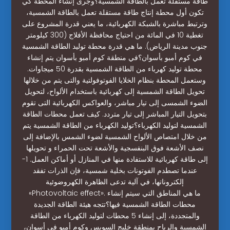
طاقة مستقلة تعمل بالطاقة الشمسية؟وجرى إنشاء المحطة كي
تكون أول محطة إنتاج طاقة مستقلة تعمل بالطاقة الشمسية،
وترتبط مباشرة بالشبكة الكهربائية، ما يعني قدرة المشروع على
تغطية 10 في المائة من احتياج محافظة الأفلاج (300 كيلومتر
جنوب مدينة الرياض). ما هي قدرة محطة توليد الطاقة الشمسية
في كوم أمبو بأسوان؟في منطقة كوم أمبو بأسوان يتم إنشاء
محطة توليد كهرباء من الطاقة الشمسية بقدرة 50 ميجاوات.
وستعمل المحطة بنظام الخلايا الفوتوفولتية والتى يتم من خلالها
تحويل الطاقة الشمسية إلى كهربائية باستخدام الألواح، لتحويل
الضوء الشمسى إلى تيار مباشر، والعواكس الكهربائية التى تقوم
بتحويل التيار المباشر إلى تيار متردد. كيف تعمل محطات الطاقة
الشمسية لتوليد الكهرباء؟توليد الكهرباء من الطاقة الشمسية يتم
من خلال امتصاص الألواح الشمسية لضوء الشمس بالإضافة إلى
نصف الأشعة فوق البنفسجية والأشعة تحت الحمراء و تحويلها
إلى طاقة كهربائية للاستفادة منها في المنازل أو أماكن العمل. 1-
عندما تصطدم الفوتونات بخلية شمسية، فإن الذرات تفقد
إلكتروناتها، في آلية تدعى الظاهرة الكهروضوئية
«Photovoltaic effect». ما هي المناطق التي سيتم إنشاء
محطات الطاقة الشمسية فيها؟تتجه هيئة الطاقة الجديدة
والمتجددة، إلى إنشاء 5 محطات لتوليد الكهرباء من الطاقة
الشمسية والرياح بمنطقة خليج السويس وكوم أمبو في أسوان،