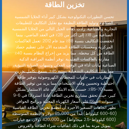
تخزين الطاقة
تحسن التطورات التكنولوجية بشكل كبير أداء الخلايا الشمسية
الصناعية وتوليد الطاقة النظيفة مع تقليل التكاليف للتطبيقات
التجارية والصناعية. زادت كفاءة الجيل التالي من الخلايا الشمسية
الصناعية من 18٪ إلى أكثر من 28٪ في العقد الماضي، بينما
انخفضت التكاليف بنسبة 88٪ منذ عام 2012. تعمل العاكسات
المركزية ومحسنات الطاقة المتقدمة الآن على تعظيم حصاد
الطاقة من كل محطة، مما يزيد من إخراج النظام بنسبة 40٪
مقارنة بالعاكسات التقليدية. توفر أنظمة المراقبة الذكية
الصناعية بيانات أداء في الوقت الفعلي وتنبيهات الصيانة التنبؤية،
مما يقلل التكاليف التشغيلية بنسبة 45٪. يسمح تكامل تخزين
البطاريات في حاويات للمحطات الكهروضوئية بتوفير طاقة
احتياطية وتحسين وقت الاستخدام، مما يزيد من توفير الطاقة
بنسبة 70-85٪. حسنت هذه الابتكارات عائد الاستثمار بشكل
كبير، حيث تحقق مشاريع تخزين الطاقة عادةً استردادًا في 6-9
سنوات اعتمادًا على أسعار الكهرباء المحلية وبرامج الحوافز.
تظهر اتجاهات التسعير الأخيرة أن أنظمة تخزين الطاقة القياسية
(60-600 كيلوواط) تبدأ من 85،000 دولار والأنظمة المتوسطة
(600 كيلوواط-2.5 ميجاواط) من 420،000 دولار، مع خيارات
تمويل مرنة بما في ذلك اتفاقيات شراء الطاقة والقروض