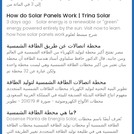
إلى 3 في المائة من
How do Solar Panels Work | Trina Solar
3 days ago · Solar energy is a renewable or ''green''
energy powered entirely by the sun. Visit now to learn
how how solar panels work.شرح مبسط لعلوم
محطة اتصالات عن طريق الطاقة الشمسية
مصر تفتتح أكبر محطة لتوليد الكهرباء من الطاقة الشمسية في العالم
ومن جانبه، قال الدكتور حافظ سلماوي أستاذ هندسة الطاقة أن محطة
بنبان تعتبر من أكبر محطات الطاقة الشمسية وهي ليست محطة واحدة
ولكن عبارة عن 32 محطة تم
محطة اتصالات الطاقة الشمسية لتوليد الطاقة
تطوير البنية التحتية لتوليد الكهرباء, محطات الطاقات الشمسية المتجددة,
مفهوم انتاج الطاقة البديلة الصديقة للبيئة في المملكة العربية السعودي,
محطات الألواح الكهروضوئية - صورة # 201079 - تطوير
ما هي محطة الطاقة الشمسية?
Dosense Planta de Energía Solar, تُعرف أيضًا باسم محطات
الطاقة الشمسية أو محطات توليد الطاقة الشمسية.محطات الطاقة
الشمسية هي في طليعة توليد الطاقة المتجددة, تغيير الطريقة التي