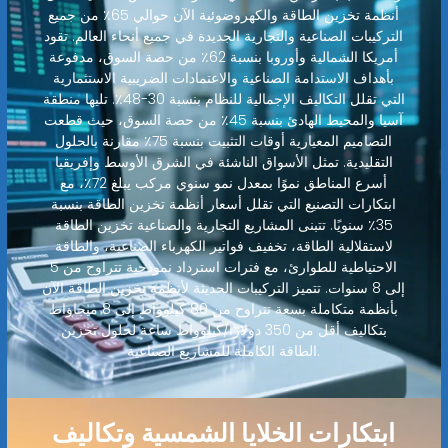
أنظمة تخزين الطاقة والكهروضوئية الآن حوالي 65٪ من جميع
التركيبات الصناعية والتجارية الجديدة في جميع أنحاء العالم. تقود
أمريكا الشمالية وأوروبا بنسبة 62٪ من حصة السوق، مدفوعة
بأهداف الاستدامة الصناعية والاعتمادات الضريبية الاستثمارية
التي تقلل التكاليف الإجمالية للنظام بنسبة 30-48٪. تليها منطقة
آسيا والمحيط الهادئ بنسبة 45٪ من حصة السوق، حيث قطعت
التصاميم المعيارية أوقات التثبيت بنسبة 75٪ مقارنة بالحلول
التقليدية. تمثل الأسواق الناشئة في الشرق الأوسط وإفريقيا
أسرع المناطق نموًا بمعدل نمو سنوي مركب يبلغ 72٪، مع
ابتكارات التصنيع التي تقلل أسعار أنظمة تخزين الطاقة بنسبة
35٪ سنويًا. تتبنى المشاريع التجارية والصناعية تخزين الطاقة
لاستقلالية الطاقة، تخفيف فواتير الكهرباء الصناعية، والطاقة
الاحتياطية للطوارئ، مع فترات استرداد نموذجية تتراوح من 5
إلى 8 سنوات. تتميز التركيبات الحديثة لأنظمة تخزين الطاقة الآن
بأنظمة متكاملة بسعة تتراوح من 80 كيلوواط إلى 8 ميجاواط
بتكاليف أقل من 350 دولارًا/كيلوواط ساعة لحلول تخزين
الطاقة الكاملة للمشاريع الصناعية.
ابتكارات الخلايا الشمسية وتكاليف