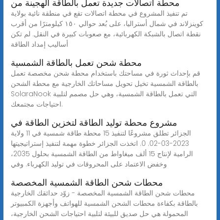
محطة اتصالات جديدة تعمل بالطاقة الهجينة من
تم تنفيذ المشروع في محطة اتصالات تقع في منطقة نائية بولاية
كوينزلاند في شمال أستراليا، على بُعد حوالي ١٥٠ كيلومترًا من أقرب
نقطة اتصال بالشبكة الكهربائية، مع صعوبات كبيرة في النقل. لم تكن
أساليب إمداد الطاقة
محطة شحن تعمل بالطاقة الشمسية
قم بإحداث ثورة في مساحتك باستخدام محطة شحن مخصصة تعمل
بالطاقة الشمسية تخيل تحويل مساحاتك الخارجية مع محطة الشحن
SolaraNook التي تعمل بالطاقة الشمسية، وهي حل مصمم لتلبية
احتياجات مجتمعك.
مشروع محطة توليد الطاقة لتخزين الطاقة في
الجزائر تطلق مشروعًا لتنفيذ 15 محطة طاقة شمسية في 11 ولاية
2023-03-02. 0. اتخذت الجزائر خطوة مهمة لتنفيذ إستراتيجيتها
الرامية لإنتاج 15 ألف ميغاواط من الطاقة الشمسية بحلول 2035،
وخفض الاعتماد على المحروقات في توليد الكهرباء. وفي
محطات شحن الطاقة الشمسية المخصصة
محطات شحن الطاقة الشمسية المخصصة - زوّد حدائقك الخارجية
بالطاقة بكفاءة محطات الشحن الشمسية للهواتف وأجهزة الكمبيوتر
المحمولة هي حل صديق للبيئة لتلبية احتياجات الشحن الخارجية،