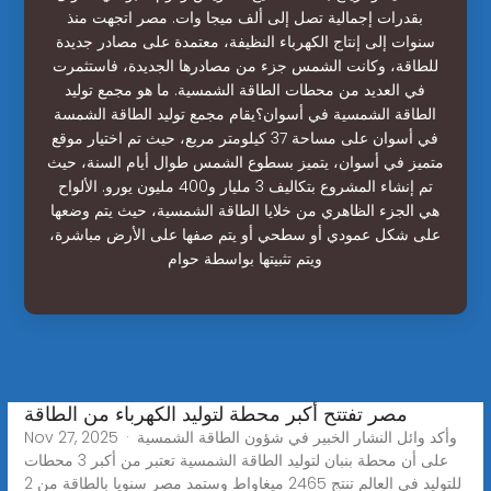
بقدرات إجمالية تصل إلى ألف ميجا وات. مصر اتجهت منذ
سنوات إلى إنتاج الكهرباء النظيفة، معتمدة على مصادر جديدة
للطاقة، وكانت الشمس جزء من مصادرها الجديدة، فاستثمرت
في العديد من محطات الطاقة الشمسية. ما هو مجمع توليد
الطاقة الشمسية في أسوان؟يقام مجمع توليد الطاقة الشمسة
في أسوان على مساحة 37 كيلومتر مربع، حيث تم اختيار موقع
متميز في أسوان، يتميز بسطوع الشمس طوال أيام السنة، حيث
تم إنشاء المشروع بتكاليف 3 مليار و400 مليون يورو. الألواح
هي الجزء الظاهري من خلايا الطاقة الشمسية، حيث يتم وضعها
على شكل عمودي أو سطحي أو يتم صفها على الأرض مباشرة،
ويتم تثبيتها بواسطة حوام
مصر تفتتح أكبر محطة لتوليد الكهرباء من الطاقة
Nov 27, 2025 · وأكد وائل النشار الخبير في شؤون الطاقة الشمسية
على أن محطة بنبان لتوليد الطاقة الشمسية تعتبر من أكبر 3 محطات
للتوليد في العالم تنتج 2465 ميغاواط وستمد مصر سنويا بالطاقة من 2