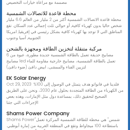
مصممة مع مراعاة خيارات التخصيص
محطة قاعدة للاتصالات الشمسية
محطة قاعدة الاتصالات الشمسية أكثر من 2 مليار من العالم 6.6 مليار
شخص حاليا بدون كهرباء كافية, أو حوالي ثلث إجمالي عدد السكان. تقع
المناطق التي لا توجد بها كهرباء كافية بشكل رئيسي في إفريقيا, امريكا
الجنوبية, آسيا وجنوب
مركبة متنقلة لتخزين الطاقة ومجهزة بالشحن
مصابيح حديقة تعمل بالطاقة الشمسية جديدة مطورة، عبوة من 6
مصابيح led تعمل بالطاقة الشمسية، مصابيح خارجية مقاومة للماء
لتزيين الفناء والممشى، ابيض دافئ (ضوء دافئ)
EK Solar Energy
Oct 29, 2023· فلدينا في فانواتو هدف يتمثل في الوصول إلى 100%
من الكهرباء من الطاقة المتجددة بحلول عام 2030، ونحن على الطريق
الصحيح لتحقيق ذلك، بمساعدة دول مثل الإمارات، وهذه بعض
الإجراءات التي جئنا
Shams Power Company
Shams Power"شمس" هي محطة للطاقة الشمسية المركزة تعمل
باستطاعة 100 ميجاواط وتقع في المنطقة الغربية من إمارة أبوظبي.