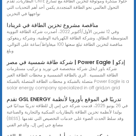
البطاريات, تقدم CNTE حلولا مبتكرة وموثوقة لتخزين الطاقة.مع تسارع
التحول العالمي نحو الطاقة المتجددة, يكمن أحد أهم التحديات التي
نواجهها في التخزين
مناقصة مشروع تخزين الطاقة في غرينادا
وفي 12 تشرين الأول/أكتوبر 2022، أصدرت شركة الطاقة النووية
المتوسطة النطاق، وشركة الطاقة الكهربائية الوطنية، وشركة رينغوكو،
مناقصة لتخزين الطاقة تبلغ سعتها 100 ميغاواط/ساعة على التوالي،
وبلغ
شركة طاقة شمسية في مصر | Power Eagle | إدكو
شركة باور ايجل شركة متخصصة في توريد و تركيب مستلزمات
الطاقة الشمسية . الري بالطاقة الشمسية و محطات الطاقة الغير
متصلة بالشبكة و محطات الطاقة المتصلة بالشبكة Power Eagle is a
solar energy company specialized in off grid,on grid
تقدم GSL ENERGY تدريبًا في الموقع بأوروبا لأنظمة
في 26 يونيو 2025، قدمت شركة جي إس إل للطاقة تدريبًا ميدانيًا في
بولندا لأنظمة تخزين الطاقة بالبطاريات السكنية والتجارية والصناعية
(BESS). وقد سلط الحدث الضوء على خدمات التخصيص التي تقدمها
مصانع جي إس إل، والدعم الفني