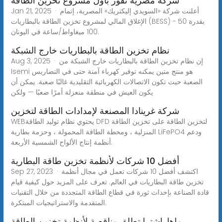
شركة مصرية تفوز بأول مشروع تخزين الطاقة
Jan 21, 2025 · أعلنت شركة «السويدي إليكتريك» المصرية، إتمام
الإغلاق المالي لمشروع تخزين الطاقة بالبطاريات (BESS) بقدرة 50 -
100 ميغاواط/ساعة في اليونان.
نظام تخزين الطاقة بالبطاريات خارج الشبكة
Aug 3, 2025 · إن نظام تخزين الطاقة بالبطاريات خارج الشبكة من
Isemi هو منتج متين يمكنه توفير كهرباء آمنة حتى في التضاريس
الصعبة حيث تكون الاتصالات الكهربائية التقليدية غالبًا صعبة. يمكن أن
يكون العيش في منطقة منعزلة أمرًا صعبًا — ولكن
شركة غرينادا المصنعة لإمدادات الطاقة لتخزين
WEBيحتوي نظام توليد الطاقة DFD لتخزين الطاقة على تخزين الطاقة
المنزلية ، ومحطة الطاقة المحمولة ، وحزمة بطارية LiFePO4 ودعم
أنظمة إنتاج الألواح الشمسية الأربعة.
أفضل 10 شركات لأنظمة تخزين طاقة البطارية
Sep 27, 2023 · اكتشف أفضل 10 شركات تعمل في مجال أنظمة
تخزين طاقة البطاريات في العالم. تعرف على المزيد حول كيفية قيام
قادة الصناعة بإحداث ثورة في قطاع الطاقة المتجددة من خلال التقنيات
المتقدمة والاستراتيجيات المبتكرة.
ماهاراشترا تطلق مناقصة لأنظمة تخزين الطاقة