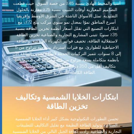
آسيا والمحيط الهادئ بنسبة 45٪ من حصة السوق، حيث قطعت
التصاميم المعيارية أوقات التثبيت بنسبة 75٪ مقارنة بالحلول
التقليدية. تمثل الأسواق الناشئة في الشرق الأوسط وإفريقيا
أسرع المناطق نموًا بمعدل نمو سنوي مركب يبلغ 72٪، مع
ابتكارات التصنيع التي تقلل أسعار أنظمة تخزين الطاقة بنسبة
35٪ سنويًا. تتبنى المشاريع التجارية والصناعية تخزين الطاقة
لاستقلالية الطاقة، تخفيف فواتير الكهرباء الصناعية، والطاقة
الاحتياطية للطوارئ، مع فترات استرداد نموذجية تتراوح من 5
إلى 8 سنوات. تتميز التركيبات الحديثة لأنظمة تخزين الطاقة الآن
بأنظمة متكاملة بسعة تتراوح من 80 كيلوواط إلى 8 ميجاواط
بتكاليف أقل من 350 دولارًا/كيلوواط ساعة لحلول تخزين
الطاقة الكاملة للمشاريع الصناعية.
ابتكارات الخلايا الشمسية وتكاليف
تخزين الطاقة
تحسن التطورات التكنولوجية بشكل كبير أداء الخلايا الشمسية
الصناعية وتوليد الطاقة النظيفة مع تقليل التكاليف للتطبيقات
التجارية والصناعية. زادت كفاءة الجيل التالي من الخلايا الشمسية