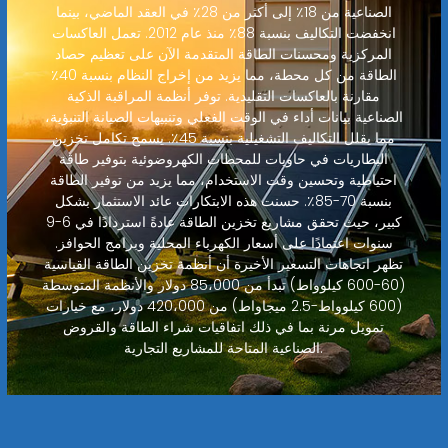
الصناعية من 18٪ إلى أكثر من 28٪ في العقد الماضي، بينما
انخفضت التكاليف بنسبة 88٪ منذ عام 2012. تعمل العاكسات
المركزية ومحسنات الطاقة المتقدمة الآن على تعظيم حصاد
الطاقة من كل محطة، مما يزيد من إخراج النظام بنسبة 40٪
مقارنة بالعاكسات التقليدية. توفر أنظمة المراقبة الذكية
الصناعية بيانات أداء في الوقت الفعلي وتنبيهات الصيانة التنبؤية،
مما يقلل التكاليف التشغيلية بنسبة 45٪. يسمح تكامل تخزين
البطاريات في حاويات للمحطات الكهروضوئية بتوفير طاقة
احتياطية وتحسين وقت الاستخدام، مما يزيد من توفير الطاقة
بنسبة 70-85٪. حسنت هذه الابتكارات عائد الاستثمار بشكل
كبير، حيث تحقق مشاريع تخزين الطاقة عادةً استردادًا في 6-9
سنوات اعتمادًا على أسعار الكهرباء المحلية وبرامج الحوافز.
تظهر اتجاهات التسعير الأخيرة أن أنظمة تخزين الطاقة القياسية
(60-600 كيلوواط) تبدأ من 85،000 دولار والأنظمة المتوسطة
(600 كيلوواط-2.5 ميجاواط) من 420،000 دولار، مع خيارات
تمويل مرنة بما في ذلك اتفاقيات شراء الطاقة والقروض
الصناعية المتاحة للمشاريع التجارية.