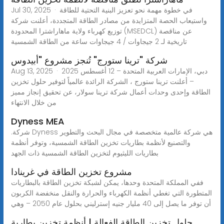
Jul 30, 2025 · في خطوة مهمة نحو تعزيز البنية التحتية للطاقة
واستيعاب الحصة المتزايدة من مصادر الطاقة المتجددة، أعلنت شركة
توزيع كهرباء ولاية ماهاراشترا المحدودة (MSEDCL) عن مناقصة
تاريخية لـ 2 جيجاوات / 4 جيجاوات ساعة من الطاقة الشمسية
شركة "ترينا ستورج" تُنجز مشروع "أبيدوس
Aug 13, 2025 · دبي، الإمارات العربية المتحدة – 12 أغسطس 2025
– أعلنت ترينا ستورج ، الشركة الرائدة عالمياً لتوفير حلول تخزين
الطاقة وإحدى وحدات أعمال شركة ترينا سولار، عن تحقيق إنجاز مميز
من خلال الانتهاء
Dyness MEA
.شركة Dyness هي شركة عالمية متخصصة في مجال البحث والتطوير
والتصنيع لأنظمة بطاريات تخزين الطاقة الشمسية، وتوفر أنظمة
بطاريات الليثيوم لتخزين الطاقة الشمسية ذات الجهد
مشروع تخزين الطاقة في غرينادا
ففي المملكة المتحدة وحدها، يمكن لشبكة تخزين الطاقة بالبطاريات
المتطورة التي تغطي أنظمة الكهرباء والحرارة والنقل منخفضة الكربون
أن توفر ما يصل إلى 40 مليار جنيه إسترليني بحلول عام 2050 – وهي
حلول تخزين الطاقة الفعالة | أنظمة تخزين بطارية