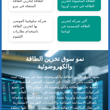
الطاقة المحمولة لتخزين
الطاقة لتخزين الطاقة
الطاقة في جنوب أوروبا
المتنقلة في بيرو
أكبر شركة لتخزين
شركة سلوفينيا الموصى
الطاقة الشمسية في
بها لتخزين الطاقة
لوبامبا
باستخدام بطاريات
الليثيوم
نمو سوق تخزين الطاقة
والكهروضوئية
يشهد سوق تخزين الطاقة والكهروضوئية نموًا غير مسبوق، حيث
زاد الطلب بأكثر من 550٪ في السنوات الخمس الماضية. تمثل
أنظمة تخزين الطاقة والكهروضوئية الآن حوالي 65٪ من جميع
التركيبات الصناعية والتجارية الجديدة في جميع أنحاء العالم. تقود
أمريكا الشمالية وأوروبا بنسبة 62٪ من حصة السوق، مدفوعة
بأهداف الاستدامة الصناعية والاعتمادات الضريبية الاستثمارية
التي تقلل التكاليف الإجمالية للنظام بنسبة 30-48٪. تليها منطقة