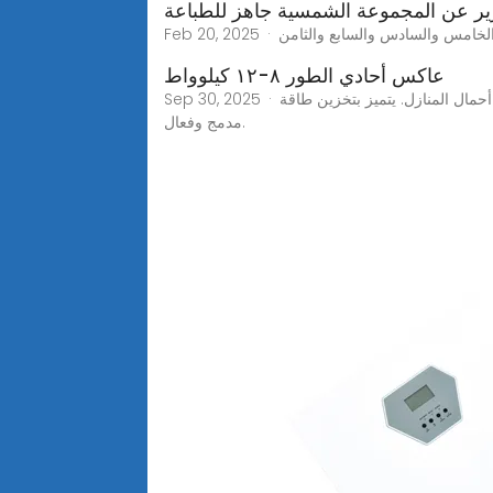
ير عن المجموعة الشمسية جاهز للطباعة
عاكس أحادي الطور ٨-١٢ كيلوواط
Sep 30, 2025 · محول طاقة هجين من نامكو بقدرة 10 كيلوواط يدعم الاستخدام داخل الشبكة وخارجها. يشحن البطاريات بالطاقة الشمسية، ويغذي أحمال المنازل. يتميز بتخزين طاقة
مدمج وفعال.