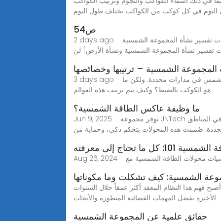
ا في ذلك أسماء الكواكب والنجوم وترتيب الكواكب
 اليوم في كل كوكب من الكواكب يختلف طول اليوم
ص54
2 days ago · ص54 - كتاب المقدمات في الجغرافيا الطبيعية - نظريات تفسير نشأة المجموعة الشمسية ونشأة الأرض - المكتبة الشاملة[نظريات تفسير نشأة المجموعة الشمسية
 تفسير نشأة المجموعة الشمسية ونشأة الأرض] لن
المجموعة الشمسية – ترتيبها وخصائصها
3 days ago · ترتيب كواكب المجموعة الشمسية عندما نتحدث عن كواكب المجموعة الشمسية، فإننا نشير إلى ثمانية كواكب رئيسية تدور حول الشمس في مدارات محددة. ولكن ما
هو الكوكب بالضبط؟ وكيف يتم ترتيب هذه العوالم
ما وظيفة عاكس الطاقة الشمسية؟
Jun 9, 2025 · توفر مجموعة JNTech من محولات الطاقة الشمسية حلولاً فعّالة وموثوقة للطاقة خارج الشبكة للمستخدمين حول العالم، وتُستخدم على نطاق واسع في المناطق
متجددة. صُممت هذه المحولات بتحكم ذكي، وحماية من
وعة الشمسية: كيف تشكلت وما مكوناتها
بح فهم هذا النظام المعقد أكثر عمقاً خلال السنوات
الأخيرة بفضل المهمات الفضائية المتطورة والأبحاث
حقائق علمية عن المجموعة الشمسية