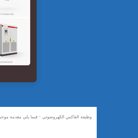
وظيفة العاكس الكهروضوئي - فيما يلي مقدمة موجزة ع