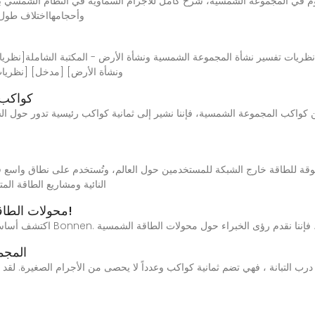
وم في المجموعة الشمسية، شرح كامل للأجرام السماوية في النظام الشمسي بم
وأحجامهااختلاف طول
ونشأة الأرض] [مدخل] [نظريات
كواكب 
النائية ومشاريع الطاقة ال
محولات الطاقة الشمسية 101: كل ما تحتاج إلى معرفته!
المجم
 التبانة ، فهي تضم ثمانية كواكب وعدداً لا يحصى من الأجرام الصغيرة. لقد أص