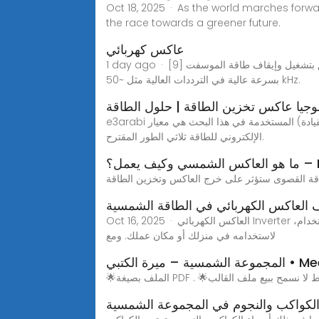
Oct 18, 2025 · As the world marches forwa
the race towards a greener future.
عاكس كهربائي
1 day ago · [9] طوبولوجيا عاكس الموجة الجيبية المعدلة الشائعة الموجودة في محولات الطاقة الاستهلاكية هي كما يلي: يقوم المتحكم الدقيق بتشغيل وإيقاف طاقة الموسفت
بسرعة عالية في الترددات العالية مثل ~50 kHz.
يا عاكس تخزين الطاقة | حلول الطاقة
e3arabi طوبولوجيا عاكس الاختبار (عاكس القيادة) المستخدمة في هذا البحث هي معيار (vsc) ثنائي المستوى أيضاً، يتم استخدام مرشح (lcl) كعنصر واجهة بين عاكس القيادة والحمل
الإلكتروني للطاقة ثلاثي الطور المقترح.
عمل؟ – PowMr
 العاكس الكهربائي في الطاقة الشمسية
Oct 16, 2025 · العاكس الكهربائي Inverter أحد أهم أجزاء نظام الطاقة الشمسية، ويقوم العاكس بتحويل الطاقة الناتجة من الألواح الشمسية إلى شكل كهرباء قابل للاستخدام،
لاستخدامه في منزلك أو مكان عملك. ومع
• Meera Alketbi
فقط لا نسمح ببيع ملف القالب
لكواكب والنجوم في المجموعة الشمسية