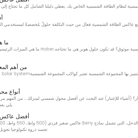
أفضل 10
ما ه
2 من أهم ال
ا
أنواع محو
؟ (أشياء للإعتبار) عند البحث عن أفضل محول شمسي لمنزلك ، من المهم مراعا
يلي بعض
أفضل عاكس صغ
وBYM550 وBYM600، تجسد ذروة تكنولو