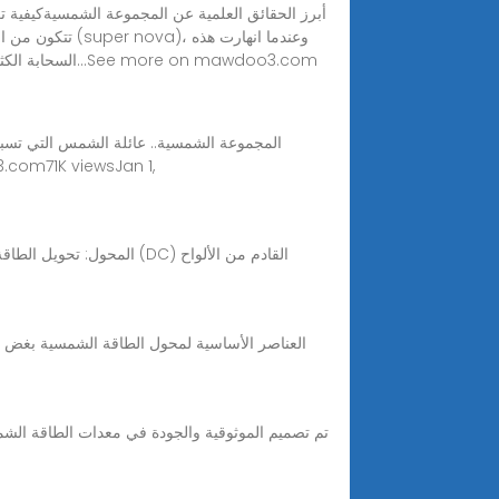
تتكون من الغاز
السحابة الكثيفة شكلت سديمًا شمسيًا (وهو قرص من مادة تدور حول نفسها). تكونت الشمس في مركز هذا السديم، إذ جذبت الجاذبية الكثير من...See more on mawdoo3.com
المحول: تحويل الطاقة من
العناصر الأساسية لمحول الطاقة الشمسية بغض ا