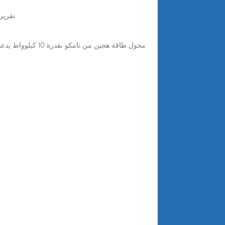
Feb 20, 2025 · تقرير عن المجموعة الشمسية - جاهز للطباعة في مادة الدراسات الاجتماعية الصف الخامس والسادس والسابع والثامن.