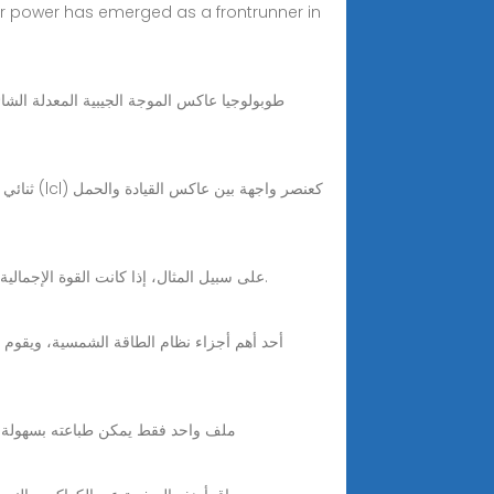
lar power has emerged as a frontrunner in
على سبيل المثال، إذا كانت القوة الإجمالية للحمل 1600 واط، يُوصى باستخدام عاكس بقدرة 3000 واط أو أكثر. لأن، الطاقة القصوى ستؤثر على خرج العاكس وتخزين الطاقة.
🌟الملف بصيغة PDF . 🌟ملف واحد فقط يمكن