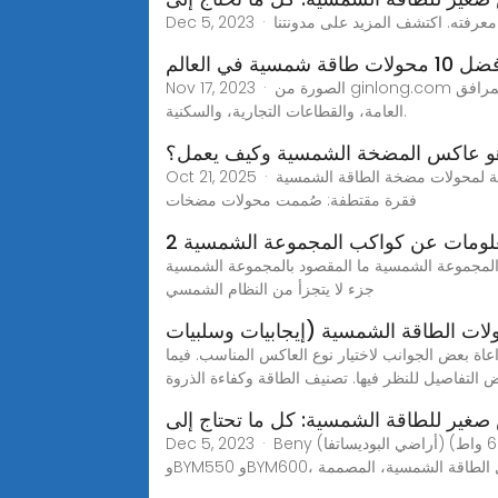
 محولات طاقة شمسية في العالم
Nov 17, 2023 · الصورة من ginlong.com جينلونج سوليس تأسست في عام 2005 وتصنع عاكس الطاقة الشمسية فعال من حيث التكلفة حلولٌ مُخصصةٌ لمستخدمي المرافق
العامة، والقطاعات التجارية، والسكنية.
و عاكس المضخة الشمسية وكيف يعمل؟
Oct 21, 2025 · ما هي الميزات الرئيسية لمحولات مضخة الطاقة الشمسية Hober؟ الفقرة الرئيسية: هل تبحث عن عاكس مضخة شمسية موثوق؟ قد تكون حلول هوبر هي ما تحتاجه.
فقرة مقتطفة: صُممت محولات مضخات
معلومات عن كواكب المجموعة الشمسية
لمجموعة الشمسية ما المقصود بالمجموعة الشمسية Solar System؟ كواكب المجموعة الشمسية وأهم الخصائص التي تتميز بها المجموعة الشمسية تعتبر كواكب المجموعة الشمسية
جزء لا يتجزأ من النظام الشمسي
لات الطاقة الشمسية (إيجابيات وسلبيات
ة بعض الجوانب لاختيار نوع العاكس المناسب. فيما
 التفاصيل للنظر فيها. تصنيف الطاقة وكفاءة الذروة
ير للطاقة الشمسية: كل ما تحتاج إلى
Dec 5, 2023 · Beny عاكس صغير فردي (500 واط، 550 واط، 600 واط) (أراضي البوديساتفا) Beny سلسلة العاكسات الدقيقة أحادية الدخل، التي تشمل نماذج BYM500
جيا تحويل الطاقة الشمسية، المصممة