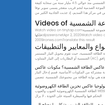
أبرز الحقائق العلمية عن المجموعة الشمسيةكيفية تكون النظام الشمسيمجموعات الكواكب في النظام الشمسيالمراجعتكون النظام الشمسي منذ حوالي 4.5 مليار سنة من سحابة كثيفة
جم قريب متفجر يسمى سوبر نوفا (super nova)، وعندما انهارت هذه
جموعة الشمسية
Watch video on tinytap.comالمجموعة الشمسيةtinytap.com8 months agoWatch video on aljazeera.netالمجموعة الشمسية.. عائلة الشمس التي تسبح في
فلكهاaljazeera.netApr 2, 2020Watch video on mawdoo3.comما هي كواكب المجموعة الشمسية - موضوعmawdoo3.com71K viewsJan 1,
2009
ironws.comTranslate this result
اع والمعايير والتطبيقات
ة، حيث تقوم بتحويل التيار المستمر (DC) القادم من الألواح
تيار المتناوب (AC) المتوافق
 عاكس الطاقة الشمسية؟ مكونات عاكس
مشتركة من المكونات الأساسية: قسم إدخال التيار
هذه هي بوابة الطاقة من مجموعتك الشمسية. تتضمن
لوجيا عاكس تخزين الطاقة الكهروضوئية
الطاقة الشمسية الكهروضوئية العيوب والعيوب WEBDec 9, 2019· تم تصميم الموثوقية والجودة في معدات الطاقة الشمسية الكهروضوئية الحديثة. تقنيات الإنتاج الضخم ، على الرغم من
التحكم فيها والسيطرة السيئة على الجودة ، لا يزال
ير للطاقة الشمسية: كل ما تحتاج إلى