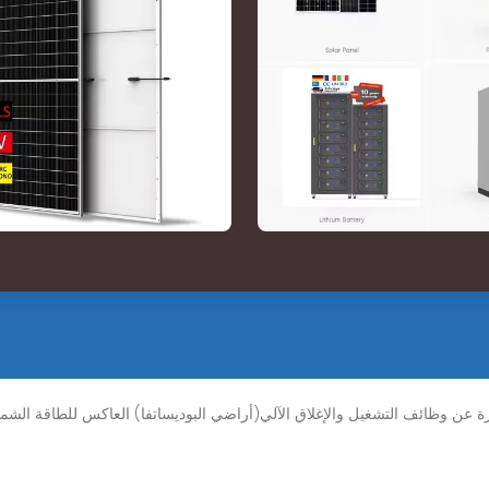
ن وظائف التشغيل والإغلاق الآلي(أراضي البوديساتفا) العاكس للطاقة الشمسي