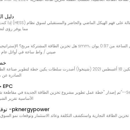
دليل المشتريات
إذا كنت على وشك دخو
تخزين الطاقة المنزلية (HESS)،
صيني / واط ساعة في أوائل عام 2023 إلى 0.45 يوان صيني / واط ساعة في ديسمبر
خطة
الصادرة عن مد
خطة العمل اليومية لمبيعات تخزين الطاقة EPC
الأساسية تقرير الشرك
توقعات تخزين الطاقة التجارية 2025-2030 -pknergypower