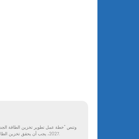
2027، يجب أن يحقق تخزين الطاقة الجديدة تطويرًا واسع النطاق موجهًا نحو السوق، مع انخفاض التكاليف 301 تيرابايت 3 تيرابايت مقارنة بمستويات عام 2023.