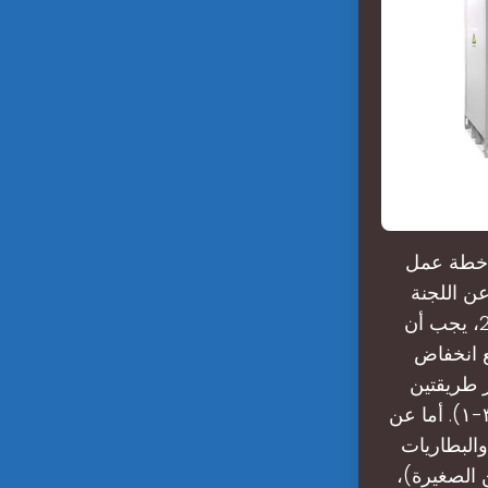
"خطة عمل
ع (2025-2027)" الصادرة عن اللجنة
الوطنية للتنمية والإصلاح والإدارة الوطنية للطاقة على أنه بحلول عام 2027، يجب أن
ع انخفاض
مستويات عام 2023. ما هي أكثر طريقتين
واعدتين لتخزين الطاقة الموزع؟وقد ناقشنا هذا في الفصل الأول – قسم (٣-١). أما عن
والبطاريات
 الصغيرة)،