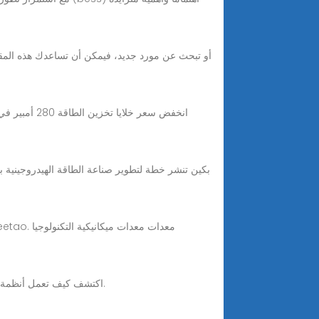
اكتشف كيف تعمل أنظمة تخزين الطاقة التجارية واستكشف التكلفة وعائد الاستثمار وتوقعات نمو السوق لعامي 2025 و2030. تخزين البطاريات هو المستقبل.