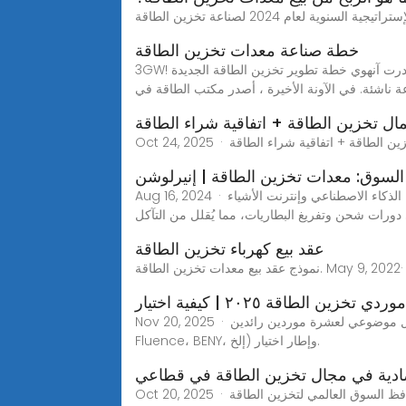
خطة صناعة معدات تخزين الطاقة
3GW! أصدرت آنهوي خطة تطوير تخزين الطاقة الجديدة--Seetao 13 دقيقة. أدى التطور المتسارع لصناعات الطاقة الجديدة مثل الخلايا الكهروضوئية وطاقة الرياح إلى جعل تخزين
ة ناشئة. في الآونة الأخيرة ، أصدر مكتب الطاقة في
ال تخزين الطاقة + اتفاقية شراء الطاقة
السوق: معدات تخزين الطاقة | إنيرلوشن
Aug 16, 2024 · علاوة على ذلك، مهد دمج الذكاء الاصطناعي وإنترنت الأشياء (IoT) في أنظمة تخزين الطاقة الطريق لحلول أكثر ذكاءً وكفاءة. تُحسّن أنظمة إدارة الطاقة المدعومة
 دورات شحن وتفريغ البطاريات، مما يُقلل من التآكل
عقد بيع كهرباء تخزين الطاقة
تخزين الطاقة ٢٠٢٥ | كيفية اختيار
Nov 20, 2025 · بحلول عام ٢٠٢٥، سيتم تعريف تخزين الطاقة من خلال عمق التكامل والبرمجيات. تحليل موضوعي لعشرة موردين رائدين (CATL، BYD، Tesla، Huawei،
Fluence، BENY، إلخ) وإطار اختيار.
دية في مجال تخزين الطاقة في قطاعي
Oct 20, 2025 · التوقعات المستقبلية: الفرص والتحديات في سوق تخزين السلع والخدمات 2025-2030 بين عامي 2025 و2030، سيحافظ السوق العالمي لتخزين الطاقة C&I على