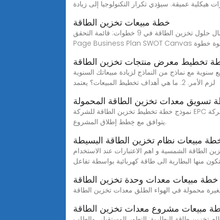
 هيكلية عميقة. سيؤدي تكرار التكنولوجيا إلى زيادة
خطة مبيعات تخزين الطاقة
كيفية بيع أعمال حلول تخزين الطاقة في 9 خطوات: قائمة التحقق Resources On Energy Storage Solutions Financial Model Business Plan Value Proposition One-
بيت خطوة خطوة خطوة
خطة تخطيط معرض منتجات تخزين الطاقة
يادة مبيعاتك السنوية Aug 5, 2023· ضع خطة تنفيذ لتقنيات البيع هذه. ضع معايير لقياس النجاح. مراقبة عملية التنفيذ والتحديث ، إذا
لزم الأمر. 2. ما هي أهداف تخطيط المبيعات؟ يعتمد
نموذج خطة تخطيط تخزين الطاقة للشركة EPC نموذج خطة تخطيط تخزين الطاقة للشركة epc أهم 6 خطوات لإنشاء خطة مشتريات ناجحة 2022911 · وضع مجال زمني محدد بحيث
يتوافق مع خِطط إطلاق المشروع.
طة مبيعات نظام تخزين الطاقة البسيطة
رات عند الاستخدام Deep-cycle هي عبارة عن وحدة تخزين تعمل على تحويل الطاقة الكيميائية المخزنة في المادة التي
تكون منها البطارية الى طاقة كهربائية بواسطة تفاعل
خطة مبيعات معدات وحدة تخزين الطاقة
خزين طاقة البطارية: التطور المستقبلي والطلب Mar 13, 2024· مع استمرار تطور صناعة الطاقة العالمية، تكتسب أنظمة تخزين طاقة البطارية (bess) اهتمامًا وأهمية متزايدة