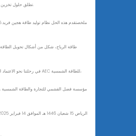
Nov 27, 2025 · شركة LONGi تطلق حلول تخزين الطاقة وتكشف استراتيجيتها المتكاملة "الشمس–التخزين–الهيدروجين" خلال حدث عالمي في لندن.
طاقة الرياح، شكل من أشكال تحويل الطاقة حيث
في رحلتنا نحو الاعتماد الكامل على الطاقة المتجددة، تظهر كفاءة أنظمة تخزين الطاقة الشمسية كركن أساسي يضمن استدامة وموثوقية هذا التحول. شركة AEC للطاقة الشمسية،