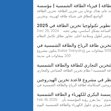
طاقة | فيزياء الطاقة الشمسية | مؤسسة
 عام، هناك نوعان من تخزين الطاقة: تخزين الطاقة
الواسع النطاق في شبكة طاقة كهربية، وتخزين
Dec 25, 2024 · لقد دفع الابتكار التكنولوجي تطوير تخزين الطاقة الجديد إلى التنوع. تبلغ سعة خلايا تخزين طاقة بطاريات الليثيوم أيون 280 أمبير في الساعة بشكل أساسي، وهي تتجه
وعمر أطول وسلامة أعلى. تجاوز نطاق تكامل النظام
خزين طاقة الرياح والطاقة الشمسية في
يتكون مشروع Baise Tianyang المتكامل للطاقة الشمسية والطاقة المتعددة بقدرة 500 ميجاوات من China Resources Power من مشروع متكامل لطاقة الرياح وتخزين الطاقة
200 ميجاوات في مدينة
تخزين التجاري للطاقة والطاقة الشمسية
نظر في مشروع قاعدة تخزين الهيدروجين
سة البكري للكهرباء و الطاقة الشمسية
Feb 18, 2025 · تواصل مؤسسة البكري للكهرباء و الطاقة الشمسية، مسيرتها التي انطلقت قبل اكثر من 40 عامًا، رافعة شعار ''منتجاتنا صممت لتدوم '' بما يعزز رؤية المؤسسة بأن
فضل مزودي حلول الكهرباء والطاقة الشمسية. اليوم