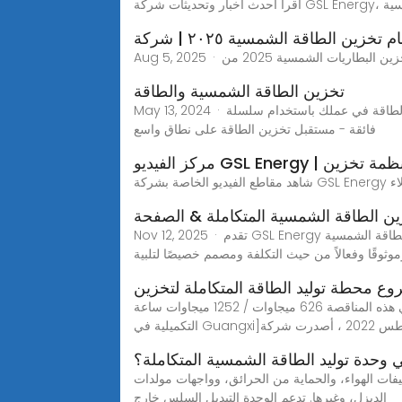
تخزين الطاقة الشمسية والطاقة
May 13, 2024 · قم بتحويل إدارة الطاقة في عملك باستخدام سلسلة LSHE CP BESS: حلول تخزين الطاقة المتكاملة والقابلة للتطوير والآمنة EP2000: الارتقاء بـ BESS بسعة وقوة
فائقة - مستقبل تخزين الطاقة على نطاق واسع
 حلولنا لأنظمة تخزين
ن الطاقة الشمسية المتكاملة & الصفحة
Nov 12, 2025 · تقدم GSL Energy أنظمة تخزين الطاقة الشمسية OEM & ODM وحلول الطاقة الشمسية المنزلية، مدعومة بشهادات الصناعة. باعتبارنا مصنعًا معتمدًا، فإننا نقدم نظام
ثوقًا وفعالاً من حيث التكلفة ومصمم خصيصًا لتلبية
ع محطة توليد الطاقة المتكاملة لتخزين
تبلغ سعة تخزين الطاقة الإجمالية للمشروع في هذه المناقصة 626 ميجاوات / 1252 ميجاوات ساعة[عطاء مشروع محطة توليد الطاقة المتكاملة لتخزين طاقة الرياح والطاقة الشمسية
 وحدة توليد الطاقة الشمسية المتكاملة؟
يفات الهواء، والحماية من الحرائق، وواجهات مولدات
الديزل، وغيرها. تدعم الوحدة التبديل السلس خارج