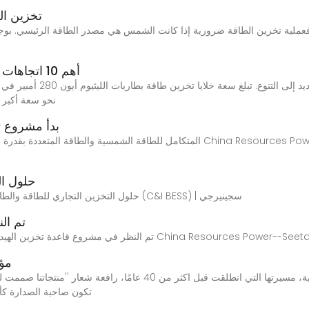
تخزين ال
عملية تخزين الطاقة ضرورية إذا كانت الشمس هي مصدر الطاقة الرئيسي. بوجه
أهم 10 اتجاهات تطوير تكنولوجيا تخزين الطاقة في 2025
نحو سعة أكبر 
بدأ مشروع ت
حلول ال
حلول التخزين التجاري للطاقة والطاقة الشمسية | نظام تخزين الطاقة الصناعي والتجاري (C&I BESS) | سجينيرجي
تم ال
ظر في مشروع قاعدة تخزين الهيدروجين المتكاملة لطاقة الرياح والطاقة الشمسية في China Resources Power--Seetao
مؤس
تكون صاحبة الصدارة كأ