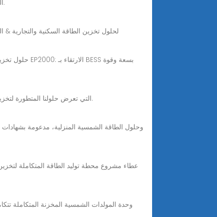
اقرأ أحدث أخبار وتحديثات شركة GSL Energy، التي تتميز بالتطورات في حلول تخزين الطاقة والتطورات في نظام الطاقة الشمسية.
Aug 5, 2025 · استكشف أنظمة تخزين البطاريات الشمسية 2025 من GSL ENERGY - الشركة المصنعة المعتمدة لـ BESS لحلول تخزين الطاقة السكنية
شاهد مقاطع الفيديو الخاصة بشركة GSL Energy التي تعرض حلولنا المتطورة لتخزين الطاقة ونظام الطاقة الشمسية، بما في ذلك عروض المنتجات وشهادات العملاء.
وحدة المولدات الشمسية المخزنة المتكاملة تتكام