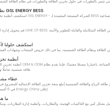
نظام تخزين الطاقة الشمسية ٢٠٢٥ | شركة GSL ENERGY BESS
 والتجارية & الصناعية
مركز الفيديو GSL Energy | استكشف
أنظمة تخزي
طاقة شمسية شاملًا ومو
عطاء مشرو
التكميلية في Guangxi]في 6 أغسطس 2022 ، أصدرت شركة Energy China إعلان
ما هي
ل بشكل كبير مع العاكسات الهجينة، والبطاريات، وأنظمة إدارة البطاريات، ومك