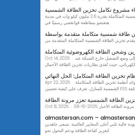
ناء مشروع تكامل تخزين الطاقة الشمسية
في 25 أكتوبر 2021 ، أقيم حفل وضع حجر الأساس للمشروع الإيضاحي للمشروع التوضيحي لقاعدة تخزين طاقة الرياح والطاقة الشمسية المتكاملة بقدرة 2.6 مليون كيلو وات في مدينة
هنغتشو بمقاطعة قوانغشي رسميًا في
ن وشحن الطاقة الكهروضوئية المتكاملة
Oct 14, 2025 · ضمان إمدادات الطاقة في حالات الطوارئ، وتعزيز مرونة الطاقةالمبدأ الفني: يدعم وضع التشغيل خارج الشبكة. يتحول تلقائيًا إلى وضع التشغيل خارج الشبكة عند
 الكهربائي، حيث تُغذي بطاريات تخزين الطاقة الأحمال
ام تخزين الطاقة المتكامل: الحل النهائي
Apr 22, 2025 · اكتشف فوائد أنظمة تخزين الطاقة المتكاملة (ESS) مع حلول متكاملة لإدارة الطاقة الكفؤة، والمكونات الرئيسية مثل العواكس والبطاريات، ودورها في الأنظمة
ة التكلفة
زين الطاقة الشمسية تعزز مرونة الطاقة
لطاقة الأخبار 2025-10-08
almastersan.com – almastersa
 عالية تلبي أعلى المعايير العالمية. نسعى جاهدين
لتعزيز كفاءة الطاقة ودعم التحول نحو