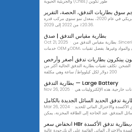
والجزيئية الحيوية (ChBE) طور تكوين
 سوق بطاريات التدفق، الحصة، التقرير
من المتوقع أن يصل سوق بطاريات التدفق العالمية إلى 719.69 مليون دولار أمريكي بحلول عام 2029 من 182.20 مليون دولار أمريكي في عام 2020، بمعدل نمو سنوي مركب قدره
20.36٪ من 2022 إلى 2029.
بطارية مقياس التدفق | صدق
Oct 21, 2025 · بطارية مقياس التدفق من .Sincerity مرحبا بكم في زيارة مصنعنا!في شركة Sincerity Flow Meter، نضمن لعملائنا خدمات ممتازة ومنتجات عالية الجودة. نقدم
اللون والمواد وغيرها. بفضل تقنيات
ثون يبتكرون بطاريات تدفق أصغر وأرخص
ة الشحن. تكلف تقنيات بطارية التدفق الحالية أكثر من
200 دولار لكل كيلوواط/ ساعة وهي مكلفة
بطارية التدفق — Large Battery
رية تدفق الحديد السائل الجديدة بالكامل
Mar 26, 2024 · تلتقط بطارية تدفق الأكسدة والاختزال المائي للحديد (Fe) هنا الطاقة على شكل إلكترونات (e-) من مصادر الطاقة المتجددة وتخزنها عن طريق تغيير شحنة الحديد
سائل المتدفق. عند الحاجة إلى الطاقة المخزنة، يمكن
المشتريات,بطارية تدفق الأكسدة
ائمة على الزنك,جودة عالية HBr غاز المورد - شاندونغ ويتاي فاين كيميكال شارك.، المحدودة.تعد بطاريات تدفق الأكسدة والاختزال المائي