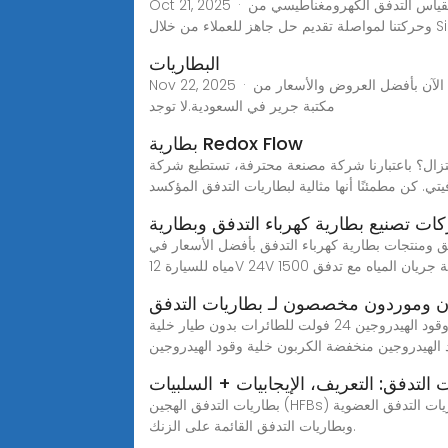
Oct 21, 2025 · بطارية ليثيوم 3.6 فولت لمقياس التدفق الكهرومغناطيسي من .Sincerity اتصل بنا!لقد قمنا بتحديث وتحسين تجربة عملائنا إلى مستويات جديدة من خلال تعزيز أفعالنا
Sincer
البطاريات
Nov 22, 2025 · بطاريات جرير - احصل الآن على حجر انرجايزر القابل لاعادة الشحن والشاحن المتوافق، وبطارية ديوراسل متعددة الاستخدامات الآن بأفضل العروض والأسعار من
مكتبة جرير في السعودية.لا توجد
بطارية Redox Flow
ة محترفة، تستطيع شركة East Carbon أن تزودك بأقطاب كهربائية من اللباد
يتي. كن مطمئنًا أنها مثالية لبطاريات التدفق المؤكسد
ت تصنيع بطارية كهرباء التدفق وبطارية
دفق بأفضل الأسعار في Alibaba.comمقاومة درجات الحرارة العالية مضخة
 وموردون مخصصون لـ بطاريات التدفق
نحن مصنع صيني. مورد محترف، نقدم جودة عالية بسعر المصنع! استفسر الآن!وطن بطاريات التدفق فئات المدونة العلامات خلية وقود الهيدروجين 24 فولت للطائرات بدون طيار خلية
 الهيدروجين منخفضة الكربون خلية وقود الهيدروجين
 التدفق: التعريف، الإيجابيات + السلبيات
بطاريات التدفق الهجين (HFBs) بطاريات التدفق العضوية (OFBs) ومن بين الأنواع المختلفة، بعض معروف تشمل المتغيرات بطاريات تدفق الأكسدة والاختزال الفاناديوم (VRFBs)
وبطاريات التدفق القائمة على الزنك.