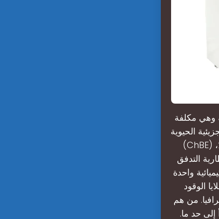
ل كيلوواط/ ساعة وهي مكلفة
زيئية الحيوية
(ChBE) طور تكوين خلية بطارية أكثر إحكامًا مما يقلل من حجم الخلية بنسبة 75٪،
ارية التدفق
ميائية واحدة
يا الوقود
افيا. من هم
لى حد ما.