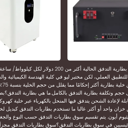
تكلف تقنيات بطارية التدفق الحالية أكثر من 200 دولار لك
 للتطبيق العملي، لكن مختبر ليو في كلية الهندسة الكيميائية والج
ل حجم وتكلفة بطارية التدفق بالكامل.ما هي بطارية التدفق؟بط
لة لإعادة الشحن يتدفق فيها المنحل بالكهرباء عبر خلية كهروكي
 خزان واحد أو أكثر. غالبا ما تستخدم بطاريات التدفق كبديل لخلا
يثيوم أيون. يتم تقسيم سوق بطاريات التدفق حسب النوع والجغر
لرئيسيين في سوق بطاريات التدفق؟سوق بطاريات التدفق مجزأ إ