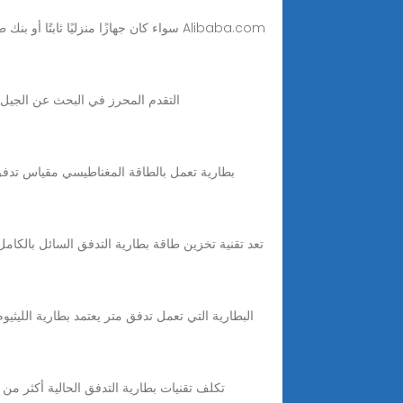
سواء كان جهازًا منزليًا ثابتًا أو بن