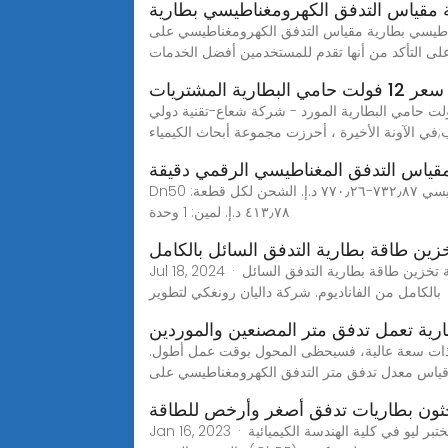
 مقياس التدفق الكهرومغناطيسي بطارية
سي بطارية مقياس التدفق الكهرومغناطيسي على Alibaba.com
لى التأكد من أنها تقدم للمستخدمين أفضل الخدمات
لبطارية المشتريات
لمحرز في البحث عن الجيل الجديد من تكنولوجيا تخزين طاقة البطارية ذات التدفق السائل,جودة عالية 12 فولت حامي البطارية المورد - شركة شعاع-تقنية دولي
ي الآونة الأخيرة ، أحرزت مجموعة أبحاث الكيمياء
قياس التدفق المغناطيسي الرقمي دقيقة
Dn50 بطارية تعمل بالطاقة المغناطيسي مقياس تدفق المياه الاستشعار الرقمي هارت خارج وضع فصل مقياس التدفق الكهرومغناطيسي ‏٧٣٢٫٨٧-‏٧٧٠٫٢٦ د.إ.‏ الشحن لكل قطعة:
خزين طاقة بطارية التدفق السائل بالكامل
Jul 18, 2024 · تعد تقنية تخزين طاقة بطارية التدفق السائل بالكامل من الفاناديوم مادة أساسية للبطاريات, والذي يمثل نصف التكلفة الإجمالية.تقنية تخزين طاقة بطارية التدفق السائل
بالكامل من الفاناديوم. شركة داليان رونغكي لتطوير
رية تعمل تدفق متر المصنعين والموردين
ل 3 ~ 6 سنوات على التوالي. إذا تم تطبيق بطارية ذات سعة عالية، فسيحظى المحول بوقت عمل أطول.
قياس معدل تدفق متر التدفق الكهرومغناطيسي على
احثون بطاريات تدفق أصغر وأرخص للطاقة
Jan 16, 2023 · تكلف تقنيات بطارية التدفق الحالية أكثر من 200 دولار/ كيلوواط/ ساعة وهي مكلفة للغاية بالنسبة للتطبيق العملي ، لكن مختبر ليو في كلية الهندسة الكيميائية