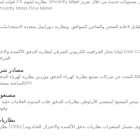
وحركتنا لمواصلة تقديم حل جاهز للعملاء من خلال ity Mass Flow Meter
لماذا تختار الجرافيت الكربوني الشرقي لبطارية التدفق الأكسدة والاختزال؟ باعتبارنا شركة مصنع
الجراف
مصادر شركا
البحث عن شركات تصنيع بطارية كهرباء التدفق موردين بطارية كهرباء التدفق ومنتجات بطارية كهرباء الت
مياه للسيارة 12V 24V الساخنة مضخة جريان‏ المياه مع تدفق 1500LPH
مصنعون
وقود
بطاريات