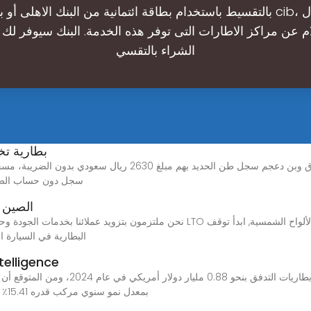
بالتقسيط باستخدام بطاقة ائتمانية من البنك الاهلى أو بنك مصر أو cib
ام عن مراكز الاطارات التى توفر هذه الخدمة. البنك سيوفر لك 
الشراء بالتقسي
بطارية تخ
سجل دون حساب الضريبة مبلغ 2950 ريال سعودي، 
الصين 
البطارية في السيارة ا
بطارية التدفق حجم الس
بمعدل نمو سنوي مركب قدره 15.41٪ خلال الفترة المتوقعة (2024-2029). في عام 2020