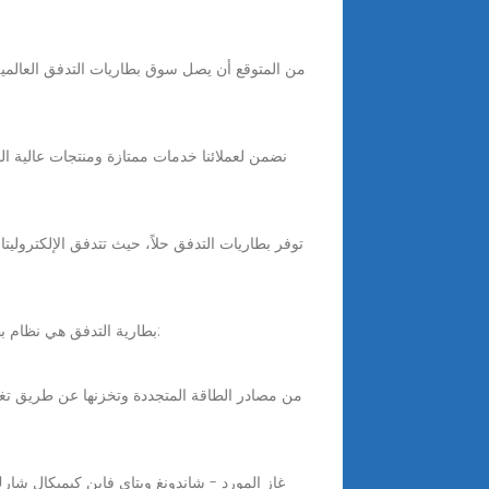
توفر بطاريات التدفق حلاً، حيث تتدفق الإلكتروليتا
Nov 26, 2025 · بطارية التدفق هي نظام بطارية قابل لإعادة الشحن يتميز بتخزين الطاقة في إلكتروليتات سائلة داخل خزانات خارجية. هذه الإلكتروليتات هي: