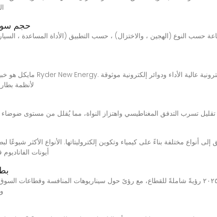
ال
حجم سوق ب
 حسب النوع (الهجين ، والاختزال) ، حسب التطبيق (الأداة المساعدة ، السيارات
لأنظمة بطاري
ل تسرب التدفق المغناطيسي واهتزاز النواة، مما يُقلل من مستوى ضوضاء المحولات و
Flow أيونات الفاناد
بطا
يُقدم تقريرٌ حديثٌ عن سوق بطارية التدفق لعام ٢٠٢٥ رؤيةً شاملةً للقطاع، مع رؤىً حول سيناريوهات الم
وا