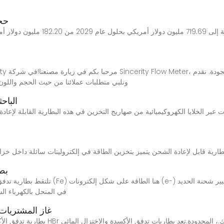
حجم
خدمات OEM وODM، ونلبي متطلبات عملائنا من حيث الحجم و
الباح
ت عبر الخلايا الكهروكيميائية من صهاريج التخزين في هذه البطارية القابلة لإعاد
بطا
في المنحل بالكهرباء ال
انخفاض سعر HBr غاز 
بطارية تدفق الأكسدة والاختزال المائي الق