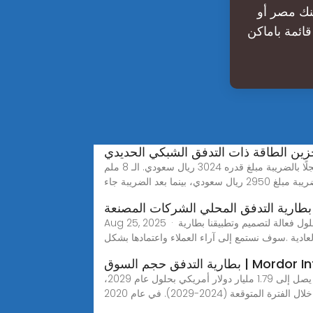
، يمكنك اتصال
قائمة باماكن
زين الطاقة ذات التدفق الشبكي الحديدي
كم سعر طن الحديد في الاتفاق وبن دعجم؟ الاتفاق وبن دعجم سجل طن الحديد بهم مبلغ 2630 ريال سعودي بدون الضريبة، مسجلًا بالضريبة مبلغ قدره 3024 ريال سعودي. الـ 8 ملم
بينما بعد الضريبة جاء
بطارية التدفق المحلي الشركات المصنعة
Aug 25, 2025 · نحن ملتزمون بتزويد عملائنا بخدمات الجودة وحلول فعالة لتصميم وتطبيقنا بطارية LTO للنظام الشمسي, إضافة تخزين البطارية إلى الألواح الشمسية, ابدأ توقف
لعادية .سوف نستمع إلى آراء العملاء واعتمادها بشكل
وق | Mordor Intelligence
تحليل سوق بطاريات التدفق يُقدر حجم سوق بطاريات التدفق بنحو 0.88 مليار دولار أمريكي في عام 2024، ومن المتوقع أن يصل إلى 1.79 مليار دولار أمريكي بحلول عام 2029،