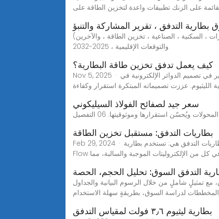
قائمة على الزنك تطبيقات واعدة لتخزين الطاقة على
طارية التدفق ، تقرير المشاركة والتنبؤ
 ، السكنية ، الصناعية ، تخزين الطاقة ، والآخرين)
والتوقعات الإقليمية ، 2025-2032
كيف يعمل تدفق تخزين طاقة البطارية؟
Nov 5, 2025 · مايكل هو خبير في تصميم الدوائر الإلكترونية في Ryder New Energy. لديه مهارات فريدة من نوعها في تصميم الدوائر الإلكترونية عالية الأداء ودوائر إلكترونية موثوقة
ة الليثيوم. عززت تصميماته المبتكرة استقرار وكفاءة
سعر جيد لصفائح الفولاذ السيليكوني
يُحسّن استقرارها وموثوقيتها. 06 التفصيل
بطاريات التدفق: مستقبل تخزين الطاقة
Feb 29, 2024 · يمكن تصنيف بطاريات التدفق إلى أنواع مختلفة بناءً على كيمياء وتكوين إلكتروليتاتها. الأنواع الأكثر شيوعًا لبطاريات التدفق هي: تستخدم بطارية Vanadium Redox
يوم في كل من الإلكتروليتات الموجبة والسالبة، مما
رية التدفق السوق: تحليل الحجم، الحصة
نافسة وقطاعات السوق، مع تمثيلٍ شاملٍ من خلال الرسوم البيانية والجداول
لمخططات لدراسة السوق، بطريقةٍ سهلة الاستخدام
بطارية ليثيوم ٣٫٦ فولت لمقياس التدفق