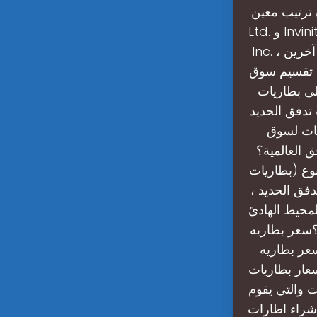
VRB En و RedFlow
Ltd. و Invinity Energy Systems PLC و Primus Power Corporation و ESS Tech
Inc. ، من بين آخرين. Invinity Energy Systems Plc. هل تحتاج إلى مزيد من التفاصيل
م تقسيم سوق
لى بطاريات
 تدفق الحديد
عات لسوق
 العالمية؟
وع (بطاريات
دفق الحديد ،
لمحيط الهادئ
؟سعر بطاريه
 بلغ السعر ما بين 1200 إلى 1250 جنيه. سعر بطاريه
، يبلغ السعر ما بين 1875 الي 1925 جنيه. اسعار بطاريات
ت والتي يقوم
شراء اطارات