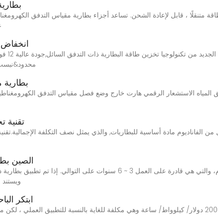
بطارية
ك طاقة متنقلًا ، قابل لإعادة الشحن. تساعد أجزاء بطارية مقياس التدفق الكهرومغناطي
ع
انخفاض سعر 12 فولت حامي ا
التقدم ا
محدود&نبسب;ف
بطارية م
تقنية ت
الصين بطا
البطارية التي تعمل تدفق متر يعتمد بطارية الليثيوم، والتي هي قادرة على العم
ويستند 
ابتكر الب