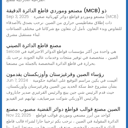
مصنعو وموردي قاطع الدائرة الدقيقة (MCB) ذو
Sep 3, 2025 · مصنعو وموردو قواطع دوائر كهربائية صغيرة (MCB)
ذات إطلاق مغناطيسي حراري من الصين. نرحب بصدق بالأصدقاء
للتفاوض وبدء التعاون. نأمل أن نتعاون مع شركائنا في مختلف الصناعات
لبناء مستقبل مشرق.
مصنع قاطع الدائرة الصيني
Seicae هي واحدة من أكثر مؤسسات قواطع الدوائر الاحترافية في
الصين ، متخصصة في توفير منتجات وخدمات عالية الجودة. نرحب بك
بحرارة في قاطع الدائرة المخصصة بالجملة من مصنعنا.
رؤساء الصين وقرغيزستان وأوزبكستان يقدمون
Jun 7, 2024 · أقيمت في بكين مراسم التوقيع على اتفاقية حكومية
بشأن مشروع خط سكة الحديد بين الصين وقرغيزستان وأوزبكستان،
حيث قدم الرئيس شي جين بينغ والرئيس القرغيزي صدير جاباروف
والرئيس الأوزبكي شوكت ميرضيايف، تهانيهم عبر الفيديو.
الصين مصنع قوالب قواطع دوائر القضية مصبوب مصنع
Nov 22, 2025 · كواحد من أبرز مصنعي وموردي قوالب قواطع
الدائرة المقولبة في الصين ، نرحب بكم ترحيبا حارا لشراء قالب قاطع
الدائرة المصبوب المخصص صنع في الصين هنا من مصنعنا. اتصل بنا