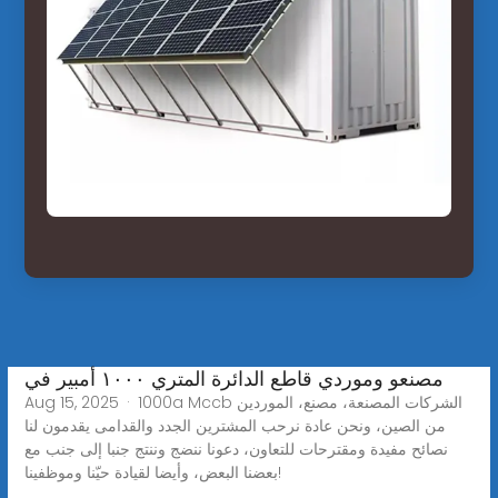
مصنعو وموردي قاطع الدائرة المتري ١٠٠٠ أمبير في
Aug 15, 2025 · 1000a Mccb الشركات المصنعة، مصنع، الموردين
من الصين، ونحن عادة نرحب المشترين الجدد والقدامى يقدمون لنا
نصائح مفيدة ومقترحات للتعاون، دعونا ننضج وننتج جنبا إلى جنب مع
بعضنا البعض، وأيضا لقيادة حيّنا وموظفينا!