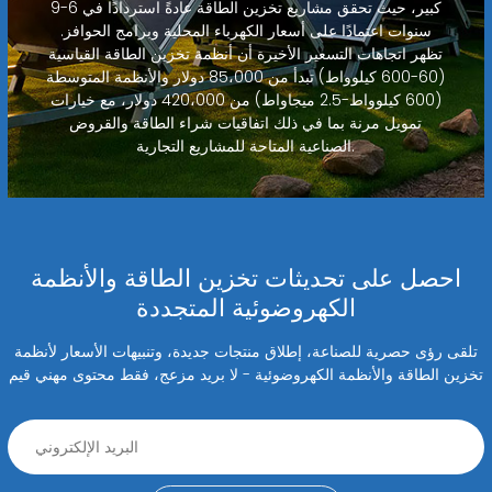
كبير، حيث تحقق مشاريع تخزين الطاقة عادةً استردادًا في 6-9
سنوات اعتمادًا على أسعار الكهرباء المحلية وبرامج الحوافز.
تظهر اتجاهات التسعير الأخيرة أن أنظمة تخزين الطاقة القياسية
(60-600 كيلوواط) تبدأ من 85،000 دولار والأنظمة المتوسطة
(600 كيلوواط-2.5 ميجاواط) من 420،000 دولار، مع خيارات
تمويل مرنة بما في ذلك اتفاقيات شراء الطاقة والقروض
الصناعية المتاحة للمشاريع التجارية.
احصل على تحديثات تخزين الطاقة والأنظمة
الكهروضوئية المتجددة
تلقى رؤى حصرية للصناعة، إطلاق منتجات جديدة، وتنبيهات الأسعار لأنظمة
تخزين الطاقة والأنظمة الكهروضوئية - لا بريد مزعج، فقط محتوى مهني قيم