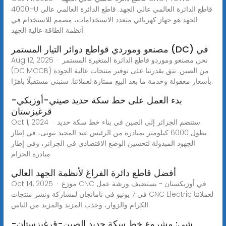
4000HU قاطع الدائرة العالمي عالي الجهد. قاطع الدائرة العالمي عالي
الجهد هو جهاز كهربائي متعدد الاستخدامات، مصمم للاستخدام في
أنظمة الطاقة عالية الجهد.
مصنعو وموردي قواطع دوائر التيار المستمر (DC) في
Aug 12, 2025 · نحن مصنعو وموردو قاطع الدائرة المتغيرة المستمر
(DC MCCB) من الصين. نثق بقدرتنا على توفير منتجات عالية الجودة
بأسعار معقولة وخدمة ما بعد البيع ممتازة لعملائنا. سنبني مستقبلًا باهرًا.
بدء العمل على خط سكة حديد صيني-أوزبكي-
قرغيزستان
Oct 1, 2024 · ستنضم الجزائر إلى الصين في بناء خط سكة حديد
بطول 6000 كيلومتر بمبادرة من الرئيس عبد المجيد تبونى، في إطار
الجهود المبذولة لتحسين الوضع الاقتصادي في الجزائر، وفي إطار
مبادرة الحزام
أفضل قاطع دائرة الفراغ لأنظمة الجهد العالي
Oct 14, 2025 · موزع CNC في أوزبكستان - يستضيف ورشة عمل
في 7 يونيو في نامانجان لمشاركة ونشر منتجات CNC Electric لعملائنا
الكرام والزوار، وجذب المزيد والمزيد من الناس.
شي: مشروع خط سكة حديد الصين-قرغيزستان-