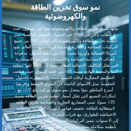
نمو سوق تخزين الطاقة
والكهروضوئية
يشهد سوق تخزين الطاقة والكهروضوئية نموًا غير مسبوق، حيث
زاد الطلب بأكثر من 550٪ في السنوات الخمس الماضية. تمثل
أنظمة تخزين الطاقة والكهروضوئية الآن حوالي 65٪ من جميع
التركيبات الصناعية والتجارية الجديدة في جميع أنحاء العالم. تقود
أمريكا الشمالية وأوروبا بنسبة 62٪ من حصة السوق، مدفوعة
بأهداف الاستدامة الصناعية والاعتمادات الضريبية الاستثمارية
التي تقلل التكاليف الإجمالية للنظام بنسبة 30-48٪. تليها منطقة
آسيا والمحيط الهادئ بنسبة 45٪ من حصة السوق، حيث قطعت
التصاميم المعيارية أوقات التثبيت بنسبة 75٪ مقارنة بالحلول
التقليدية. تمثل الأسواق الناشئة في الشرق الأوسط وإفريقيا
أسرع المناطق نموًا بمعدل نمو سنوي مركب يبلغ 72٪، مع
ابتكارات التصنيع التي تقلل أسعار أنظمة تخزين الطاقة بنسبة
35٪ سنويًا. تتبنى المشاريع التجارية والصناعية تخزين الطاقة
لاستقلالية الطاقة، تخفيف فواتير الكهرباء الصناعية، والطاقة
الاحتياطية للطوارئ، مع فترات استرداد نموذجية تتراوح من 5
إلى 8 سنوات. تتميز التركيبات الحديثة لأنظمة تخزين الطاقة الآن
بأنظمة متكاملة بسعة تتراوح من 80 كيلوواط إلى 8 ميجاواط