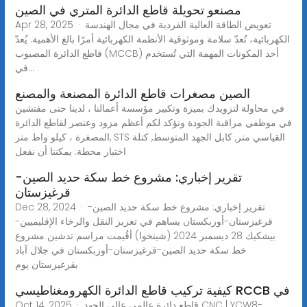
مصنعو تحويلة قاطع الدائرة المتري في الصين
Apr 28, 2025 · تعويض الطاقة العالية الفردية في مجال الهندسة
الكهربائية، تُعدّ سلامة وموثوقية الأنظمة الكهربائية أمرًا بالغ الأهمية. يُعدّ
قاطع الدائرة المصبوب (MCCB) أحد المكونات المهمة التي تُستخدم
في...
الصين مصغرات قاطع الدائرة المصنعة والمصنع
في محاولة لتزويدك بميزة وتكبير مؤسسة أعمالنا ، لدينا حتى مفتشين
في موظفي مراقبة الجودة ونؤكد لكم أعظم مزود وعنصر لقاطع الدائرة
المصغرة ، كيلو واط متر, STS القياسي متر, كابل الجهد المتوسط, كتلة
اختبار محطة. يمكننا أن نفعل
تقرير إخباري: مشروع خط سكة حديد الصين-
قرغيزستان
Dec 28, 2024 · تقرير إخباري: مشروع خط سكة حديد الصين-
قرغيزستان-أوزبكستان يساهم في تعزيز النقل والرخاء الإقليميين-
بيشكيك 28 ديسمبر 2024 (شينخوا) أقُيمت مراسم تدشين مشروع
خط سكة حديد الصين-قرغيزستان-أوزبكستان في جلال آباد
بقرغيزستان يوم
كيفية تركيب قاطع الدائرة الكهرومغناطيسي RCCB في
Oct 14, 2025 · قاطع دائرة عالمي عالي الجهد CNC | YCW8-