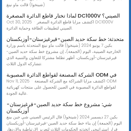
(شينخوا) قالت ماو نينغ
لماذا تختار قاطع الدائرة المصغرة DC1000V الصيني؟
Oct 30, 2025 · اكتشف مزايا قاطع الدائرة المصغر DC1000V
الصيني لتطبيقات الطاقة وحماية الدائرة.
متحدثة: خط سكة حديد الصين-قيرغيزستان-أوزبكستان
بكين 7 يونيو 2024 (شينخوا) قالت ماو نينغ المتحدثة باسم وزارة
الخارجية الصينية، اليوم (الجمعة)، إن مشروع خط سكة حديد الصين-
قيرغيزستان-أوزبكستان، أظهر تطلعا مشتركا للتعاون والتنمية الذي
تتشاركه الدول الثلاث.
الشركة المصنعة لقواطع الدائرة المصبوبة ODM في
Nov 11, 2025 · اكتشف مزايا الشراكة مع الشركة المصنعة ODM
لقواطع الدائرة المصبوبة في الصين للحصول على منتجات كهربائية
عالية الجودة.
شي: مشروع خط سكة حديد الصين-قرغيزستان-
أوزبكستان
بكين 27 ديسمبر 2024 (شينخوا) قال الرئيس الصيني شي جين بينغ
اليوم (الجمعة) إن بناء خط سكة حديد الصين-قيرغيزستان-أوزبكستان
قرار استراتيجي اتخذته الحكومات الثلاث لتعزيز الارتباطية والازدهار