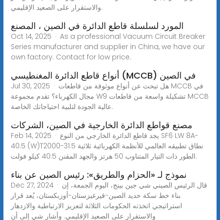
والاستقرار على الصعيد الإقليمي.
المورد لسلسلة قاطع الدائرة في الصين ، المصنع
Oct 14, 2025 · As a professional Vacuum Circuit Breaker
Series manufacturer and supplier in China, we have our
own factory. Contact for low price.
أنواع قاطع الدائرة المغنطيسي (MCCB) في الصين
Jul 30, 2025 · هل تبحث عن أنواع موثوقة من قاطعات MCCB في
مجال الكهرباء؟ تقدم مجموعة W9 تشكيلة واسعة من قاطعات MCCB
عالية الجودة لتلبية احتياجاتك الخاصة.
مصنع قواطع الدائرة الخارجية في الصين، الشركات
Feb 14, 2025 · يجد قاطع الدائرة الخارجي من النوع SF6 LW 8A-
40.5 (W)T2000-31.5 نطاق تطبيقه العالمي للأنظمة الكهربائية ثلاثية
الطور ذات التيار المتناوب 50 هرتز والجهد المقنن 40.5 كيلو فولت.
نموذج لـ «الحزام والطريق»: رئيس الصين عن بناء
Dec 27, 2024 · قال الرئيس الصيني شي جين بينج، اليوم الجمعة، إن
بناء خط سكة حديد الصين-قيرغيزستان-أوزبكستان، يُعد قرار
استراتيجي اتخذته الحكومات الثلاثة لتعزيز الارتباطية والازدهار
والاستقرار على الصعيد الإقليمي. وأشار شي إلى أن