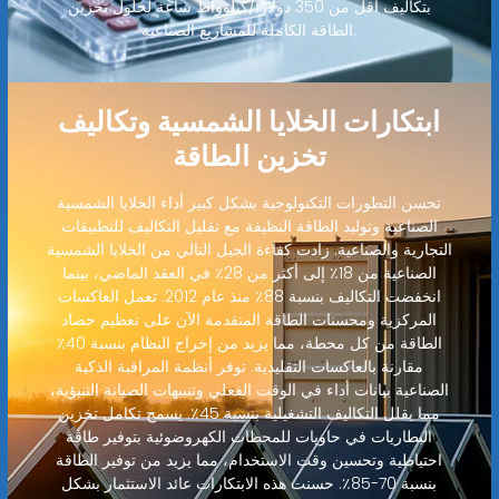
بتكاليف أقل من 350 دولارًا/كيلوواط ساعة لحلول تخزين
الطاقة الكاملة للمشاريع الصناعية.
ابتكارات الخلايا الشمسية وتكاليف
تخزين الطاقة
تحسن التطورات التكنولوجية بشكل كبير أداء الخلايا الشمسية
الصناعية وتوليد الطاقة النظيفة مع تقليل التكاليف للتطبيقات
التجارية والصناعية. زادت كفاءة الجيل التالي من الخلايا الشمسية
الصناعية من 18٪ إلى أكثر من 28٪ في العقد الماضي، بينما
انخفضت التكاليف بنسبة 88٪ منذ عام 2012. تعمل العاكسات
المركزية ومحسنات الطاقة المتقدمة الآن على تعظيم حصاد
الطاقة من كل محطة، مما يزيد من إخراج النظام بنسبة 40٪
مقارنة بالعاكسات التقليدية. توفر أنظمة المراقبة الذكية
الصناعية بيانات أداء في الوقت الفعلي وتنبيهات الصيانة التنبؤية،
مما يقلل التكاليف التشغيلية بنسبة 45٪. يسمح تكامل تخزين
البطاريات في حاويات للمحطات الكهروضوئية بتوفير طاقة
احتياطية وتحسين وقت الاستخدام، مما يزيد من توفير الطاقة
بنسبة 70-85٪. حسنت هذه الابتكارات عائد الاستثمار بشكل