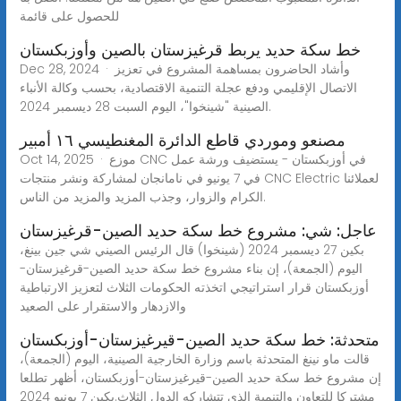
للحصول على قائمة
خط سكة حديد يربط قرغيزستان بالصين وأوزبكستان
Dec 28, 2024 · وأشاد الحاضرون بمساهمة المشروع في تعزيز
الاتصال الإقليمي ودفع عجلة التنمية الاقتصادية، بحسب وكالة الأنباء
الصينية "شينخوا"، اليوم السبت 28 ديسمبر 2024.
مصنعو وموردي قاطع الدائرة المغنطيسي ١٦ أمبير
Oct 14, 2025 · موزع CNC في أوزبكستان - يستضيف ورشة عمل
في 7 يونيو في نامانجان لمشاركة ونشر منتجات CNC Electric لعملائنا
الكرام والزوار، وجذب المزيد والمزيد من الناس.
عاجل: شي: مشروع خط سكة حديد الصين-قرغيزستان
بكين 27 ديسمبر 2024 (شينخوا) قال الرئيس الصيني شي جين بينغ،
اليوم (الجمعة)، إن بناء مشروع خط سكة حديد الصين-قرغيزستان-
أوزبكستان قرار استراتيجي اتخذته الحكومات الثلاث لتعزيز الارتباطية
والازدهار والاستقرار على الصعيد
متحدثة: خط سكة حديد الصين-قيرغيزستان-أوزبكستان
قالت ماو نينغ المتحدثة باسم وزارة الخارجية الصينية، اليوم (الجمعة)،
إن مشروع خط سكة حديد الصين-قيرغيزستان-أوزبكستان، أظهر تطلعا
مشتركا للتعاون والتنمية الذي تتشاركه الدول الثلاث.بكين 7 يونيو 2024