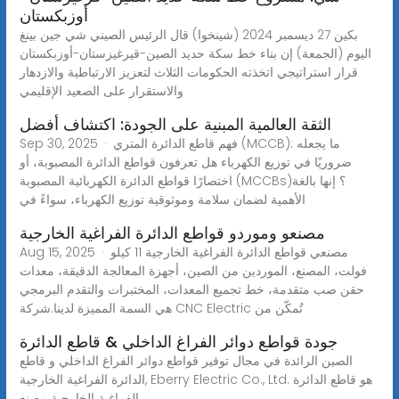
أوزبكستان
بكين 27 ديسمبر 2024 (شينخوا) قال الرئيس الصيني شي جين بينغ
اليوم (الجمعة) إن بناء خط سكة حديد الصين-قيرغيزستان-أوزبكستان
قرار استراتيجي اتخذته الحكومات الثلاث لتعزيز الارتباطية والازدهار
والاستقرار على الصعيد الإقليمي
الثقة العالمية المبنية على الجودة: اكتشاف أفضل
Sep 30, 2025 · فهم قاطع الدائرة المتري (MCCB): ما يجعله
ضروريًا في توزيع الكهرباء هل تعرفون قواطع الدائرة المصبوبة، أو
اختصارًا قواطع الدائرة الكهربائية المصبوبة (MCCBs)؟ إنها بالغة
الأهمية لضمان سلامة وموثوقية توزيع الكهرباء، سواءً في
مصنعو وموردو قواطع الدائرة الفراغية الخارجية
Aug 15, 2025 · مصنعي قواطع الدائرة الفراغية الخارجية 11 كيلو
فولت، المصنع، الموردين من الصين، أجهزة المعالجة الدقيقة، معدات
حقن صب متقدمة، خط تجميع المعدات، المختبرات والتقدم البرمجي
هي السمة المميزة لدينا.شركة CNC Electric تُمكّن من
جودة قواطع دوائر الفراغ الداخلي & قاطع الدائرة
الصين الرائدة في مجال توفير قواطع دوائر الفراغ الداخلي و قاطع
الدائرة الفراغية الخارجية, Eberry Electric Co., Ltd. هو قاطع الدائرة
الفراغية الخارجية مصنع.