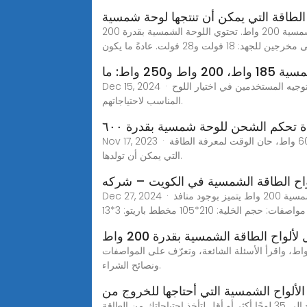
الطاقة التي يمكن أن تنتجها لوحة شمسية
ما مقدار الطاقة التي يمكن أن تولدها الألواح الشمسية بقدرة 200 واط؟ الجهد االكهربى يمكن أن يختلف الجهد الناتج من الألواح الشمسية 200 واط. تحتوي اللوحة الشمسية بقدرة 200
لجهد: 18 فولت و28 فولت. عادةً ما يكون
 و250 واط: ما
Dec 15, 2024 · تُقارن المقالة بين الألواح الشمسية بقدرة 185 واط و200 واط و250 واط، حيث تناقش تعريفاتها وتصنيفاتها وتكاليفها وتطبيقاتها لتوجيه المستخدمين في اختيار اللوح
المناسب لاحتياجاتهم.
 تحكم الشحن للوحة شمسية بقدرة ٦٠٠
Nov 17, 2023 · ما هي الطاقة التي تستطيع لوحة شمسية بقوة 600 واط أن تزودها؟ بعد معرفة مقدار الأمبير الذي تستهلكه لوحة شمسية بقدرة 600 واط، حان الوقت لمعرفة الطاقة
التي يمكن أن تولدها.
واح الطاقة الشمسية في الكويت – شركه
Dec 27, 2024 · لوح طاقة شمسية 200 واط يتميز بوجود منافذ USB لشحن الأجهزة المحمولة مباشرة . اطلب الان من شركة ألوان الطيف: لوح طاقة شمسية 200 واط الواح 180
م الخلية: 210*105 مخطط باريتو: 3*13
ألواح الطاقة الشمسية بقدرة 200 واط
بحث عن أفضل ألواح الطاقة الشمسية بقدرة 200 واط؟ اكتشف أفضل ألواح الطاقة الشمسية عالية الجودة بقدرة 200 واط، واقرأ الأسئلة الشائعة، وتعرّف على المواصفات
ونصائح الشراء.
لألواح الشمسية التي أحتاجها للخروج من
إذا كانت متطلبات الطاقة لديك مثل المتوسط المذكور أعلاه (7 كيلو وات) وكنت ستستخدم ألواح شمسية بقوة 200 واط، فستحتاج إلى 35 لوحًا أكثر أو أقل لتأخذ احتياجاتك من الطاقة