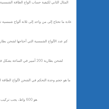
May 18, 2024 · السبب الثالث: بما أن قدرة اللوح الشمسي الواحد 200 واط، وأقصى استطاعة للمنظم PWM هو 600 واط، يجب تركيب 3 ألواح على التوازي.