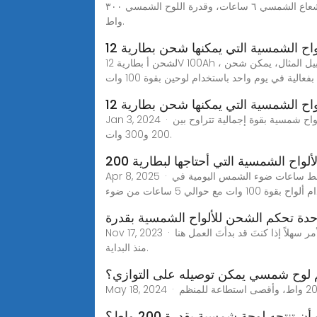
المثال الثاني لكيفية حساب الواح الطاقة الشمسية: نفترض أن الاستهلاك اليومي للطاقة هو ١٢كيلو واط / ساعة، وعدد ساعات الإشعاع الشمسي ٦ ساعات، وقدرة اللوح الشمسي ٣٠٠
واط.
واح الشمسية التي يمكنها شحن بطارية 12
لشحن أ بطارية 12V 100Ah ، عادة ما تحتاج إلى من واحد إلى ثلاثة ألواح شمسية تعتمد هذه البطاريات على قدرتها الكهربائية وكمية ضوء الشمس المتاحة. على سبيل المثال، يمكن شحن
بفعالية في يوم واحد باستخدام لوحين بقوة 100 وات
واح الشمسية التي يمكنها شحن بطارية 12
Jan 3, 2024 · كم عدد الألواح الشمسية التي أحتاجها لشحن بطارية 24 فولت 200 أمبير؟ لشحن بطارية 24 فولت 200 أمبير، تحتاج إلى نظام ألواح شمسية بقوة إجمالية تتراوح بين
200 و300 وات.
لواح الشمسية التي أحتاجها لبطارية 200
Apr 8, 2025 · لشحن بطارية 200 أمبير في الساعة بشكل فعال، تحتاج عادةً إلى 2 إلى 4 ألواح شمسية، اعتمادًا على قوتها الكهربائية ومتوسط ساعات ضوء الشمس اليومية في
حوالي 5 ساعات من ضوء
دة تحكم الشحن للألواح الشمسية بقدرة
Nov 17, 2023 · ما هو حجم وحدة التحكم في الشحن لألواح الطاقة الشمسية 1200 واط؟ آخر معداتنا هي لوحة شمسية بقدرة 1200 واط. سيكون الأمر سهلاً إذا كنتَ قد بدأتَ العمل هنا
منذ البداية.
 لوح شمسي يمكن توصيله على التوازي؟
تنتجه لوحة شمسية بقدرة 200 واط؟