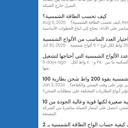
المنزل خارج الشبكة.
كيف تحسب الطاقة الشمسية؟
Aug 5, 2025 · كيف تحسب الطاقة الشمسية؟, Remak Solarيتم إجراء حساب الطاقة الشمسية لتحديد كمية الطاقة التي يمكن أن تنتجها الألواح الشمسية. في عملية الحساب هذه،
شر على الأداء، تحتاج إلى اتباع الخطوات الأساسية
ختيار العدد المناسب من الألواح الشمسية
دد الألواح الشمسية التي أحتاجها لتشغيل
5 days ago · على سبيل المثال، ثلاجة بقوة 200 واط تعمل لمدة 8 ساعات تستهلك 1.6 كيلو واط في الساعة يوميًا. تنتج معظم الألواح الشمسية السكنية ما بين ٢٥٠ و٤٠٠ واط لكل
منها.
2 واط شحن بطارية 100
Jan 3, 2024 · ما هو ناتج لوحة الطاقة الشمسية 200 واط؟ كم من الوقت يستغرق شحن بطارية 100 أمبير بلوحة 200 وات؟ ما هي العوامل التي تؤثر على وقت الشحن والكفاءة؟
ؤثر أنواع البطاريات المختلفة على متطلبات الشحن؟
 صغيرة لكنها قوية وعالية الجودة من 10
٢٤ فولت، ١٠ واط إلى ٣٠٠ واط، معتمدة ومتينة وجاهزة للشحن. احصل على أسعار الجملة مباشرةً من الشركة
المصنعة.
يفية حساب الواح الطاقة الشمسية بـ 2