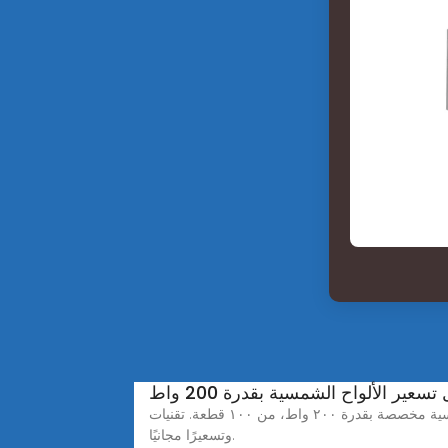
عير الألواح الشمسية بقدرة 200 واط
ألواح شمسية مخصصة بقدرة ٢٠٠ واط، من ١٠٠ قطعة. تقنيات HPBC وTOPCon وPERC. جميع الأحجام والأشكال والمواصفات. احصل على استشارة تصميم مجانية. اطلب عينات
وتسعيرًا مجانيًا.