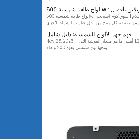
500w : تسوق اونلاين بأفضل
الواح طاقة شمسية 500w : تسوق اونلاين بأكبر تشكيلة من افضل العلامات التجارية بالسعودية بأفضل الاسعار شحن سريع و مجاني ارجاع مجاني الدفع عند الاستلام | سوق.كوم اصبحت
ق من صفحة كل منتج من أجل خيارات الشراء الأخرى
فهم جهد الألواح الشمسية: دليل شامل
Nov 25, 2025 · ما هو مقدار الفولتية التي ينتجها لوح شمسي بقوة 300 واط؟ تنتج اللوحة الشمسية ذات القدرة 300 واط عادة 240 فولت، أو 1.25 أمبير. ما هو مقدار الفولتية التي
ينتجها لوح شمسي بقوة 200 واط؟