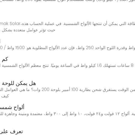
حيث تؤثر عوامل متعددة بشكل مبا
ا
كم ع
هل يمكن للوحة شمسية بقوة 00
كيف ت
ألواح شمسية
ألواح شمسية صغيرة موثوقة للشركات العالمية. ألواح ١٢ فولت و
تعرف على ك