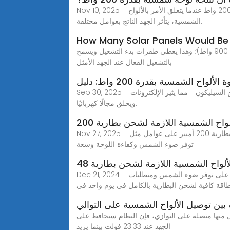
Nov 10, 2025 · العوامل المؤثرة على الجهد الذي تنتجه لوحة شمسية بقوة 200 واط العوامل المؤثرة على الجهد الذي تنتجه لوحة شمسية بقوة 200 واط عندما يتعلق الأمر بالألواح
الشمسية، يتأثر الجهد الناتج بعوامل مختلفة.
How Many Solar Panels Would Be 
بالنسبة لمضخة شمسية بقوة 1 حصان (حوالي 750 واط)، يوصى باستخدام ثلاثة ألواح شمسية بقدرة 300 واط على الأقل (بإجمالي 900 واط)؛ وهذا يغطي طفرات بدء التشغيل ويسمح
بالتشغيل الفعال عند الجهد الأمثل
ألواح الشمسية بقدرة 200 واط: دليل
Sep 30, 2025 · تعمل الألواح الشمسية بقدرة 200 واط باستخدام تأثير ضوئي حيث تضرب أشعة الشمس الخلايا الشمسية - المصنوعة عادة من السيليكون - مما يثير الإلكترونات
ويخلق مجالًا كهربائيًا.
واح الشمسية اللازمة لشحن بطارية 200
Nov 27, 2025 · كم من الوقت يستغرق لوحة شمسية 300 واط لشحن بطارية 200 أمبير؟ يعتمد وقت شحن لوحة شمسية بقوة 300 وات لشحن بطارية 200 أمبير على عوامل مثل
توفر ضوء الشمس وكفاءة اللوحة وسعة
ألواح الشمسية اللازمة لشحن بطارية 48
Dec 21, 2024 · لشحن بطارية 48 فولت 200 أمبير، ستحتاج عادةً إلى لوحين أو أربعة ألواح شمسية على الأقل بقوة 300 وات لكل منها، اعتمادًا على توفر ضوء الشمس ومتطلبات
اقة كافية لشحن البطارية بالكامل في يوم واحد في
 بين توصيل الألواح الشمسية على التوالي
ه، إذا كان لديك أربعة ألواح شمسية بقوة 100 واط مع جهد دائرة مفتوحة 23.33 فولت و5.45 أمبير لكل منها متصلة على التوازي، فإن النظام سيحافظ على
الجهد عند 23.33 فولت بينما يزيد