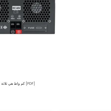
كم واط هي ثلاثة ألواح شمسية بقوة 200 واط متصلة على التوازي؟ [PDF]