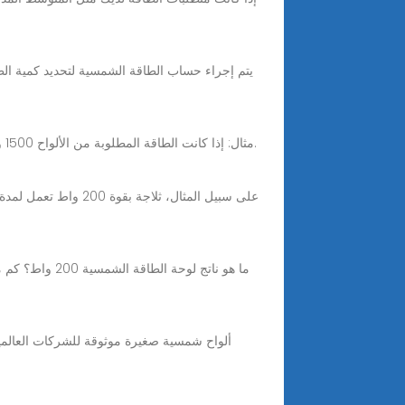
Jul 30, 2025 · مثال: إذا كانت الطاقة المطلوبة من الألواح 1500 واط وقدرة اللوح الواحد 250 واط، فإن عدد الألواح المطلوبة هو: 1500 واط / 250 واط لكل لوح = 6 ألواح شمسية.