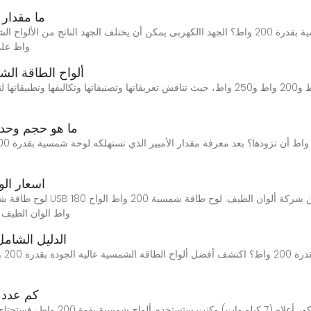
ما مقدار 
واط على مخرجين ل
ألواح الطاقة الشمسية 185 واط، 200 واط
ما هو حجم وحدة
اسعار ال
واط الوان الطيف مواصفات: حج
الدليل الشامل ل
هل ت
كم عدد ا