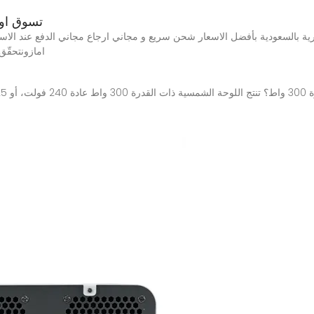
الواح طاقة شمسية 
امازونتحقّ