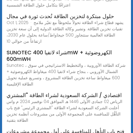
اعترافًا بتكامل حلول الطاقة الشمسية
حلول مبتكرة لتخزين الطاقة تُحدث ثورة في مجال
Oct 1, 2025 · يشهد قطاع شراء الطاقة تحولاً ملحوظاً مع تغيّر ملامح
تقنيات تخزين الطاقة. وتشير وكالة الطاقة الدولية إلى أن سعة تخزين
الطاقة العالمية ستتجاوز 500 جيجاواط/ساعة بحلول عام 2030،
ارتفاعاً من حوالي 10
SUNOTEC شراء لاتفيا 400mW الكهروضوئية +
600mWH
Sunotec ، شركة الطاقة الأوروبية ، والتخطيط الاستراتيجي في سوق
الشمال الأوروبي ، بنجاح شراء لاتفيا 400 ميغاواط الكهروضوئية +
600 ميغاواط ساعة تخزين الطاقة المشروع ، وتسريع عملية تحويل
الطاقة الإقليمية
اقتصادي / الشركة السعودية لشراء الطاقة "المشتري
الرياض 02 جمادى الأولى 1446 هـ الموافق 04 نوفمبر 2024 م واس
أعلنت الشركة السعودية لشراء الطاقة "المشتري الرئيس" فتح باب
التأهُّل للمنافسة على المجموعة الأولى من مشروعات أنظمة تخزين
الطاقة بتقنية
فتح باب التأهل للمنافسة على أول مجموعة مشروعات