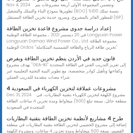
Nov 4, 2024 · وتتضمن المجموعة الأولى أربعة مشروعات يتم
تطويرها بنموذج البناء والتملك والتشغيل (BOO) بنسبة تملك 100%
للمطور الفائز بالمشروع، وبمزود خدمة تخزين الطاقة المستقل (ISP).
إعداد دراسة جدوى مشروع قاعدة تخزين الطاقة
في 20 ديسمبر 2021 ، مجموعة الطاقة الوطنية Longyuan Power
Longyuan Damao Wind Power Co.، Ltd. مجموعة الطاقة
الوطنية Ordos "تخزين طاقة الرياح والطاقة الشمسية المتكاملة"
قانون جديد في الأردن ينظم تخزين الطاقة ويفرض
يهدف مشروع "GEA-IKI" إلى تعزيز التدريب الفني في الطاقة المتجددة
وكفاءتها وتأهيل كوادر متخصصة، مع تطوير البنية التحتية التعليمية عبر
شراء معدات متقدمة للتدريب العملي
4 مشروعات عملاقة لتخزين الكهرباء في السعودية
Dec 31, 2024 · مشروع الكهفة لتخزين الكهرباء بتقنية البطاريات، في
منطقة حائل، بسعة تبلغ (500) ميغاواط ومدة تخزين 4 ساعات. الطاقة
المتجددة في السعودية
طرح 4 مشاريع لأنظمة تخزين الطاقة بتقنية البطاريات
إضافة إلى مشروع الخشيبي لتخزين الطاقة بتقنية البطاريات في منطقة
القصيم، بسعة 500 ميجاواط ومدة تخزين 4 ساعات، ومشروع الكهفة