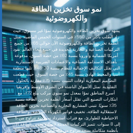
نمو سوق تخزين الطاقة
والكهروضوئية
يشهد سوق تخزين الطاقة والكهروضوئية نموًا غير مسبوق، حيث
زاد الطلب بأكثر من 550٪ في السنوات الخمس الماضية. تمثل
أنظمة تخزين الطاقة والكهروضوئية الآن حوالي 65٪ من جميع
التركيبات الصناعية والتجارية الجديدة في جميع أنحاء العالم. تقود
أمريكا الشمالية وأوروبا بنسبة 62٪ من حصة السوق، مدفوعة
بأهداف الاستدامة الصناعية والاعتمادات الضريبية الاستثمارية
التي تقلل التكاليف الإجمالية للنظام بنسبة 30-48٪. تليها منطقة
آسيا والمحيط الهادئ بنسبة 45٪ من حصة السوق، حيث قطعت
التصاميم المعيارية أوقات التثبيت بنسبة 75٪ مقارنة بالحلول
التقليدية. تمثل الأسواق الناشئة في الشرق الأوسط وإفريقيا
أسرع المناطق نموًا بمعدل نمو سنوي مركب يبلغ 72٪، مع
ابتكارات التصنيع التي تقلل أسعار أنظمة تخزين الطاقة بنسبة
35٪ سنويًا. تتبنى المشاريع التجارية والصناعية تخزين الطاقة
لاستقلالية الطاقة، تخفيف فواتير الكهرباء الصناعية، والطاقة
الاحتياطية للطوارئ، مع فترات استرداد نموذجية تتراوح من 5
إلى 8 سنوات. تتميز التركيبات الحديثة لأنظمة تخزين الطاقة الآن
بأنظمة متكاملة بسعة تتراوح من 80 كيلوواط إلى 8 ميجاواط