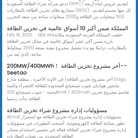
تدعو شركة شراء الطاقة السعودية (SPPC) لتقديم عروض لبناء أربعة
مشاريع نظام تخزين الطاقة بالبطاريات (BESS) ، كل منها مصمم لتقديم
500 ميجاوات من الطاقة و2000 ميجاوات ساعة من سعة التخزين.
المملكة ضمن أكبر 10 أسواق عالمية في تخزين الطاقة
Feb 16, 2025 · SBA siteحققت المملكة العربية السعودية مكانة
بارزة ضمن أكبر عشر أسواق عالمية في مجال تخزين الطاقة
بالبطاريات، تزامنًا مع بدء تشغيل مشروع بيشة بسعة 2000 ميجاواط
ساعة، الذي يُعد من
200MW/400MWh！ آخر مشروع تخزين الطاقة--
Seetao
آخر مشروع تخزين الطاقة] في الآونة الأخيرة ، منطقة شارع Dagu
تيانجين هواديان جنوب شينجيانغ المحدودة للطاقة الخضراء والبنية
التحتية - جنوب شينجيانغ 200mW / 400mwh تقاسم مشروع تخزين
الطاقة بدأت رسميا .
مسؤوليات إدارة مشروع شراء تخزين الطاقة
About مسؤوليات إدارة مشروع شراء تخزين الطاقة مع استمرار
تطور صناعة الطاقة الكهروضوئية، أصبحت التطورات في مسؤوليات
إدارة مشروع شراء تخزين الطاقة فعالة في تحسين استخدام مصادر
الطاقة المتجددة. من تقنيات البطاريات