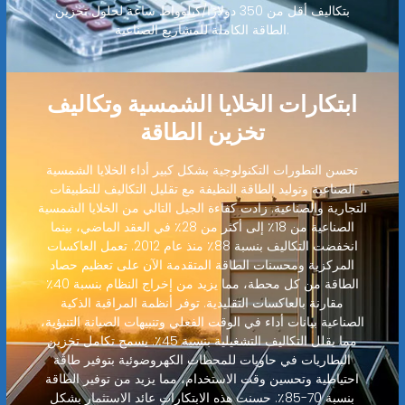
بتكاليف أقل من 350 دولارًا/كيلوواط ساعة لحلول تخزين
الطاقة الكاملة للمشاريع الصناعية.
ابتكارات الخلايا الشمسية وتكاليف
تخزين الطاقة
تحسن التطورات التكنولوجية بشكل كبير أداء الخلايا الشمسية
الصناعية وتوليد الطاقة النظيفة مع تقليل التكاليف للتطبيقات
التجارية والصناعية. زادت كفاءة الجيل التالي من الخلايا الشمسية
الصناعية من 18٪ إلى أكثر من 28٪ في العقد الماضي، بينما
انخفضت التكاليف بنسبة 88٪ منذ عام 2012. تعمل العاكسات
المركزية ومحسنات الطاقة المتقدمة الآن على تعظيم حصاد
الطاقة من كل محطة، مما يزيد من إخراج النظام بنسبة 40٪
مقارنة بالعاكسات التقليدية. توفر أنظمة المراقبة الذكية
الصناعية بيانات أداء في الوقت الفعلي وتنبيهات الصيانة التنبؤية،
مما يقلل التكاليف التشغيلية بنسبة 45٪. يسمح تكامل تخزين
البطاريات في حاويات للمحطات الكهروضوئية بتوفير طاقة
احتياطية وتحسين وقت الاستخدام، مما يزيد من توفير الطاقة
بنسبة 70-85٪. حسنت هذه الابتكارات عائد الاستثمار بشكل