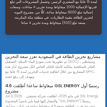
لمدة 15 عامًا مع المشتري الرئيس. وتشمل المشروعات التي تبلغ
قدرتها الإجمالية 2000 ميجاواط ومدة تخزين 4 ساعات، وسعات
إجمالية تبلغ 8000 ميجاواط ساعة، كلًّا من: مشروع المويه
لتخزين الطاقة بتقنية البطاريات، في منطقة مكة المكرمة،
بسعة تبلغ (500) ميجاواط ومدة تخزين 4 ساعا
مشاريع تخزين الطاقة في السعودية تعزز سعة التخزين
تم تطويرها تحت نموذج البناء-التملك-التشغيل (BOO) ، وسيحظى
الفائز بالمناقصة بملكية كاملة للكيان الخاص لكل مشروع. تُدار هذه
المشاريع من خلال اتفاقية خدمات التخزين لمدة 15 عامًا مع SPPC،
وتهدف إلى رفع حصة
4.6 ميغاواط ساعة! أطلقت GSL ENERGY رسميًا أول
مشروع
Jul 3, 2025 · في مايو 2025، أطلقت شركة شنتشن GSL Energy
المحدودة (والمشار إليها فيما يلي باسم "GSL ENERGY") رسميًا
مشروع تخزين الطاقة بسعة 4.6 ميغاواط ساعة في لبنان، مما يُعد