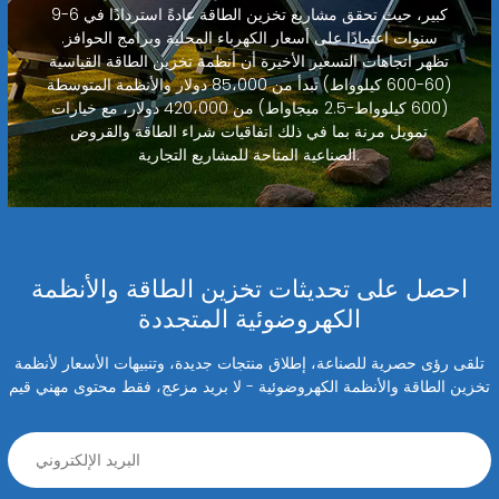
كبير، حيث تحقق مشاريع تخزين الطاقة عادةً استردادًا في 6-9
سنوات اعتمادًا على أسعار الكهرباء المحلية وبرامج الحوافز.
تظهر اتجاهات التسعير الأخيرة أن أنظمة تخزين الطاقة القياسية
(60-600 كيلوواط) تبدأ من 85،000 دولار والأنظمة المتوسطة
(600 كيلوواط-2.5 ميجاواط) من 420،000 دولار، مع خيارات
تمويل مرنة بما في ذلك اتفاقيات شراء الطاقة والقروض
الصناعية المتاحة للمشاريع التجارية.
احصل على تحديثات تخزين الطاقة والأنظمة
الكهروضوئية المتجددة
تلقى رؤى حصرية للصناعة، إطلاق منتجات جديدة، وتنبيهات الأسعار لأنظمة
تخزين الطاقة والأنظمة الكهروضوئية - لا بريد مزعج، فقط محتوى مهني قيم