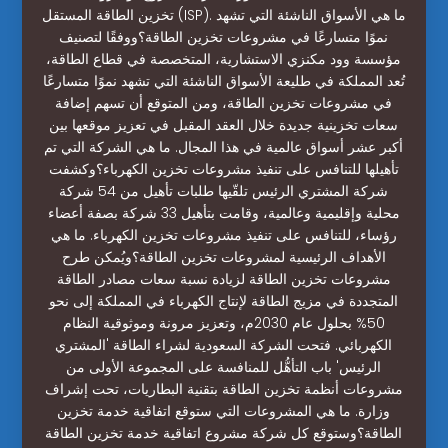
تخزين الطاقة المستقل (ISP). ما هي الأسواق الناشئة التي تشهد
نموًا متسارعًا في مشروعات تخزين الطاقة؟ووفقًا لتصنيف
مؤسسة وود مكنزي الاستشارية، المتخصصة في قطاع الطاقة،
تُعد المملكة في طليعة الأسواق الناشئة التي تشهد نموًا متسارعًا
في مشروعات تخزين الطاقة، ومن المتوقع أن تسهم إضافة
سعات تخزينية جديدة خلال العقد المقبل في تعزيز موقعها بين
أكبر عشر أسواق عالمية في هذا المجال. ما هي الشركة التي تم
تأهيلها للتنافس على تنفيذ مشروعات تخزين الكهرباء؟وكشفت
شركة المشتري الرئيس تلقّيها طلبات تأهيل من 54 شركة
محلية وإقليمية وعالمية، وقامت بتأهيل 33 شركة بصفة أعضاء
رؤساء، للتنافس على تنفيذ مشروعات تخزين الكهرباء. ما هي
الأهداف الرئيسية لمشروعات تخزين الطاقة؟ويُمكن طرح
مشروعات تخزين الطاقة لزيادة نسبة سعات مصادر الطاقة
المتجددة في مزيج الطاقة لإنتاج الكهرباء في المملكة إلى نحو
50% بحلول عام 2030م، وتعزيز مرونة وموثوقية النظام
الكهربائي. فتحت الشركة السعودية لشراء الطاقة 'المشتري
الرئيس' باب التأهُّل للمنافسة على المجموعة الأولى من
مشروعات أنظمة تخزين الطاقة بتقنية البطاريات، تحت إشراف
وزارة. ما هي المشروعات التي ستوقع اتفاقية خدمة تخزين
الطاقة؟وستوقع كل شركة مشروع اتفاقية خدمة تخزين الطاقة