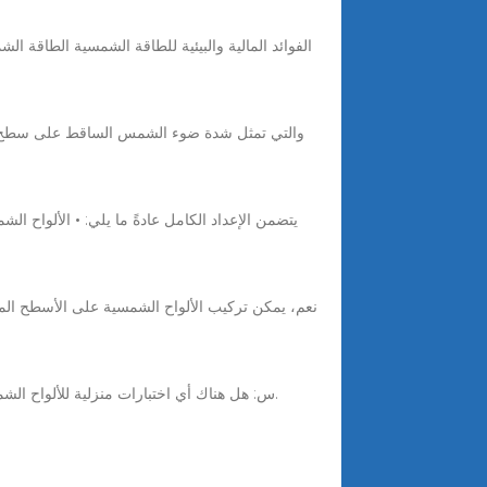
4 days ago · س: هل هناك أي اختبارات منزلية للألواح الشمسية؟ ج: باختصار، نعم. من الممكن اختبار الألواح الشمسية بنفسه باستخدام أدوات بدائية مثل جهاز القياس المتعدد.