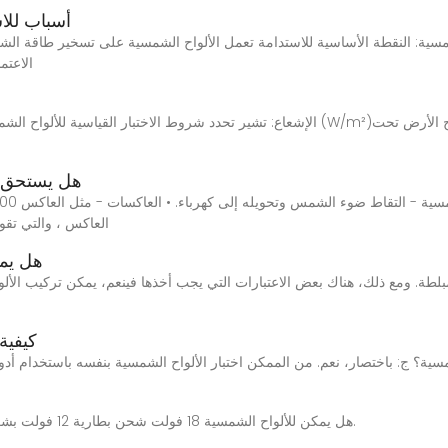
6 أسباب لل
الاعتم
هل يستحق ت
العاكس ، والتي تقو
هل يمك
كيفية
هل يمكن للألواح الشمسية 18 فولت شحن بطارية 12 فولت بشكل فعال؟ استكشاف ومعالجة المخاوف محتوى فارغ.