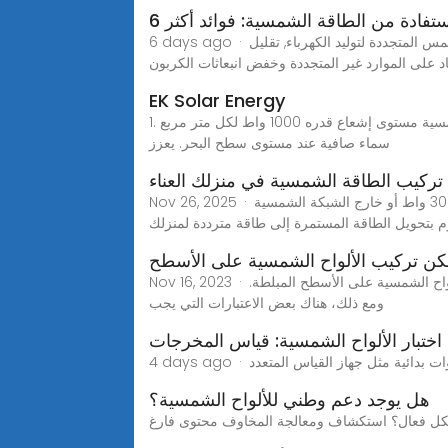
استفادة من الطاقة الشمسية: فوائد أكثر
6 days ago · الفوائد المالية والبيئية للطاقة الشمسية الطاقة الشمسية: النقطة الأساسية للاستدامة تعمل الألواح الشمسية على تسخير طاقة الشمس المتجددة لتوليد الكهرباء, تقليل
اد على الموارد غير المتجددة وخفض انبعاثات الكربون
EK Solar Energy
1. الإشعاع: تشير تحدد شروط الاختبار القياسية للألواح الشمسية مستوى إشعاع قدره 1000 واط لكل متر مربع (W/m²)والتي تمثل شدة ضوء الشمس الساقط على سطح الأرض تحت
سماء صافية عند مستوى سطح البحر. يعزز
ركيب الطاقة الشمسية في منزلك العناء
Nov 26, 2025 · يتضمن الإعداد الكامل عادةً ما يلي: • الألواح الشمسية - التقاط ضوء الشمس وتحويله إلى كهرباء. • العاكسات - مثل العاكس 3000 واط أو خارج الشبكة الشمسية
م بتحويل الطاقة المستمرة إلى طاقة مترددة لمنزلك
ن تركيب الألواح الشمسية على الأسطح
Nov 16, 2023 · نعم، يمكن تركيب الألواح الشمسية على الأسطح المبلطة. ومع ذلك، هناك بعض الاعتبارات التي يجب أخذها فينعم، يمكن تركيب الألواح الشمسية على الأسطح المبلطة.
ومع ذلك، هناك بعض الاعتبارات التي يجب
 اختبار الألواح الشمسية: قياس المخرجات
هل يوجد دعم وطني للألواح الشمسية؟