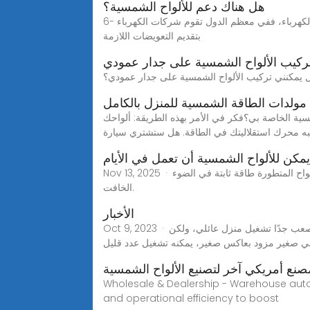
هل هناك دعم للألواح الشمسية؟
6- يمكن للالواح الشمسية ان تجلب المال لاصحابها، وذلك اذا كانت الالواح الشمسية تنتج فائض من الطاقة الزائدة تعود الي شبكة الكهرباء، ففي معظم الدول تقوم شركات الكهرباء
بتقديم التعويضات اللازمة
ركيب الألواح الشمسية على جدار عمودي
مولدات الطاقة الشمسية للمنزل بالكامل
سية الخاصة بي؟فكر في الأمر بهذه الطريقة: ألواحك
ه محرك استقلاليتك في الطاقة. هل ستشتري سيارة
مكن للألواح الشمسية أن تعمل في الأيام
Nov 13, 2025 · تعمل الألواح الشمسية في الأيام الغائمة باستخدام أشعة الشمس المتفرقة، مُنتجةً ما بين 10% و40% من إنتاجها الطبيعي. تضمن الألواح المتطورة طاقة ثابتة في الضوء
الخافت.
الأخبار
Oct 9, 2023 · هل تستطيع لوحتان شمسيتان تزويد المنزل بالطاقة؟ تتراوح طاقة نظام الألواح الشمسية 2 من 800 وات إلى 1200 وات، ومن الصعب جدًا تشغيل منزل عائلي، ولكن
 صغير مزود بعاكس صغير، يمكنه تشغيل عدد قليل
صنع أمريكي آخر لتصنيع الألواح الشمسية
Wholesale & Dealership - Warehouse autom
and operational efficiency to boost