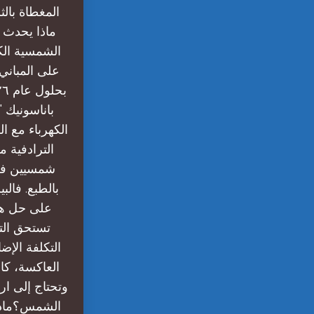
ماذا يحدث ل
الشمسية الكه
على المباني؟
باناسونيك "
الكهرباء مع ا
الترادفية 
شمسيين في
بالطبع. فال
على حل هذه
تستحق التك
التكلفة الإض
العاكسة، كا
وتحتاج إلى ار
الشمس؟ماذا 