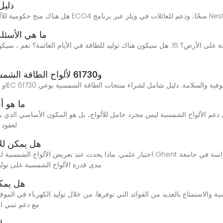
دليل
ز عبر برنامج Nest Warm Homes.
ما هي الأسئل
شرح شهادات TUV وCE وIEC 61215 و61730 لألواح الطاقة الشمسية
ما هو أ
 دعم الألواح الشمسية ليس مجرد حامل للألواح، بل هو المكون الأساسي الذي ي
لعقود 
هل يمكن للأ
مدى قدرة الألواح الشمسية على تولي
هل يمكن
مع دعم تبني ا