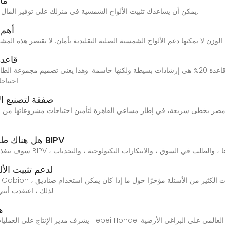
ما 
يمكن أن يساعدك تثبيت الألواح الشمسية في منزلك على توفير المال على فواتير الكهرباء وتقليل انبعاثات الكربون والمزيد.
أهم 5 أشياء يجب معرفتها قبل تركيب ال
قاعدة 20 بالمائة للألواح الشمسية
احتياجاتك النموذجية من الطاقة أو السعة المقدرة للعواكس.
صفقة لتصنيع ا
هل هناك طلب كبير في السوق على الألواح الشمسية BIPV
هل يمكن استخدام صناديق GABION لدعم تثبي
لذلك ، اعتقدت أنني سأتوقف لحظة لمشاركة أفكاري حول هذا الموضوع.
ه