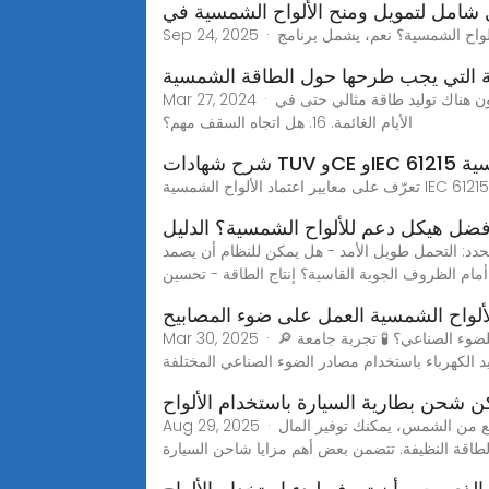
 شامل لتمويل ومنح الألواح الشمسية في
ة التي يجب طرحها حول الطاقة الشمسية
Mar 27, 2024 · أيضا، تحقق من كم تكلفة الألواح الشمسية المثبتة على الأرض؟ 15. هل سيكون هناك توليد للطاقة في الأيام الغائمة؟ نعم ، سيكون هناك توليد طاقة مثالي حتى في
الأيام الغائمة. 16. هل اتجاه السقف مهم؟
فضل هيكل دعم للألواح الشمسية؟ الدليل
حدد: التحمل طويل الأمد - هل يمكن للنظام أن يصمد
أمام الظروف الجوية القاسية؟ إنتاج الطاقة - تحسين
لواح الشمسية العمل على ضوء المصابيح
Mar 30, 2025 · 🔎 اختبار علمي: ماذا يحدث عند تعريض الألواح الشمسية للضوء الصناعي؟ 🧪 تجربة جامعة Ghent في بلجيكا أجريت دراسة في جامعة Ghent University لاختبار
د الكهرباء باستخدام مصادر الضوء الصناعي المختلفة
 شحن بطارية السيارة باستخدام الألواح
Aug 29, 2025 · يمكنك شحن بطارية السيارة باستخدام الألواح الشمسية والاستمتاع بالعديد من الفوائد التي توفرها. من خلال توليد الكهرباء في الموقع من الشمس، يمكنك توفير المال
لطاقة النظيفة. تتضمن بعض أهم مزايا شاحن السيارة