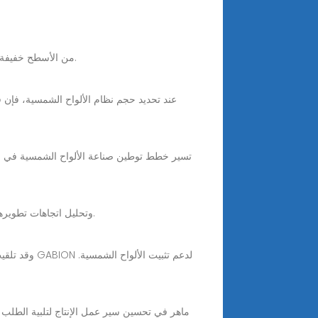
2 days ago · 30-50% من الأسطح خفيفة الوزن لا يمكنها دعم الألواح الشمسية الصلبة التقليدية بأمان. لا تقتصر هذه المشكلة على الأحمال الهيكلية.
سوف تتغذى هذه المقالة على آفاق السوق في الألواح الشمسية BIPV ، وتحليل اتجاهات تطويرها ، والطلب في السوق ، والابتكارات التكنولوجية ، والتحديات.