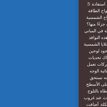
المغطاة بالثلوج. وتحتاج إلى ارتفاع تركيب وزوايا إمالة مثالية لتحقيق أقصى استفادة. 5.
واح الطاقة
واح الشمسية
جزءًا منها؟
لول عام ٢٠٢٦، ستبيع
ذه النوافذ
لايا الشمسية
جود لوحين
ك تحديات
شركات تعمل
ئية الوجه
وجه تستحق
 على الأسطح
ة بالثلوج.
حدث عند غروب
كلة. أضافت