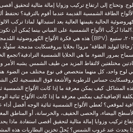
ألواح الطاقة الشمسية القديمة عندما أقوم بالترقية؟ تحتفظ أل
روضوئية الحالية بقيمتها العالية بعد استبدالها. لماذا تركب الال
لماذا نُركّب الألواح الشمسية على المباني بينما يُمكن أن تكون 
هذه هي فكرة الألواح الكهروضوئية المُدمجة في المباني (BIPV). بح
زجاجًا لتوليد الطاقة" مزودًا بخلايا بيروفسكايت مدمجة. ستُولّد ه
لسماح بمرور الضوء. ما هي الخلايا الشمسية الترادفية؟تجمع الخ
مادتين مختلفتين لالتقاط المزيد من طيف الشمس. يشبه الأمر و
 لوح واحد، كل منهما متخصص في نوع مختلف من الضوء. هنا
بيروفسكايت حساس للرطوبة والأشعة فوق البنفسجية. لكن ال
 المشاكل. كيف يمكن معرفة ما إذا كانت الألواح الشمسية ثنا
لفة الإضافيةكيف يمكنني معرفة ما إذا كانت الألواح ثنائية ال
افية لموقعي؟ تُعطي الألواح الشمسية ثنائية الوجه أفضل أداء
لأسطح البيضاء، والحصى الخفيف، والخرسانة، أو المناطق المغطا
تفاع تركيب وزوايا إمالة مثالية لتحقيق أقصى استفادة. ماذا ي
يحدث عند غروب الشمس؟ يُحلّ تخزين البطاريات هذه المش