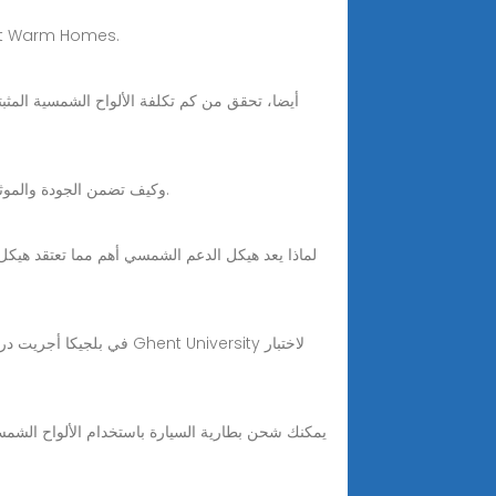
Sep 24, 2025 · هل هناك منح حكومية للألواح الشمسية؟ نعم، يشمل برنامج ECO4 منحًا، ودعم للعائلات في ويل
تعرّف على معايير اعتماد الألواح الشمسية IEC 61215 وIEC 61730 وكيف تضمن الجودة والموثوقية والسلامة. دليل شامل لشراء منتجات الطاقة الشمسية بوعي.
لماذا يعد هيكل الدعم الشمسي أهم مما تعتقد هيكل