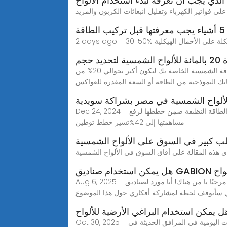
الذي يجب أن تعرفه لبدء استخدام الألواح
طاقة
 لتحديد حجم
عند تحديد حجم نظام الألواح الشمسية، فإن قاعدة 20% هي إرشادات بسيطة ولكنها حاسمة. وهذا يعني تصميم مجموعة الطاقة الشمسية الخاصة بك لتكون أكبر بحوالي 20% من
لألواح الشمسية في مصر بشراكة سويدية
Dec 24, 2024 · تسير خطط توطين صناعة الألواح الشمسية في مصر بخطى سريعة، في إطار مساعي القاهرة لتأمين احتياجات مشروعاتها من الطاقة النظيفة ضمن خططها لرفع
مساهمتها إلى 42%تسير خطط توطين
ت الألواح
Aug 6, 2025 · مرحبًا يا من هناك! أنا مورد لصناديق Gabion ، وقد تلقيت الكثير من الأسئلة مؤخرًا حول ما إذا كان يمكن استخدام صناديق GABION لدعم تثبيت الألواح الشمسية.
ل يمكن استخدام البراغي الأرضية للألواح
Oct 30, 2025 · يشرف مدير الإنتاج على العمليات اليومية في المرافق الحديثة في Hebei Honde. ماهر في تحسين سير عمل الإنتاج لتلبية الطلب العالمي على البراغي الأرضية