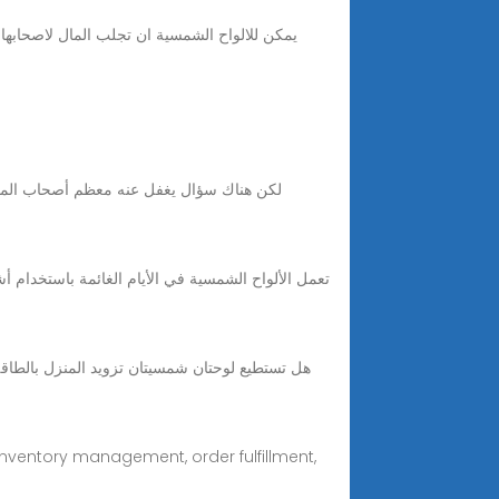
لكن هناك سؤال يغفل عنه معظم أصحاب المنازل
nventory management, order fulfillment,