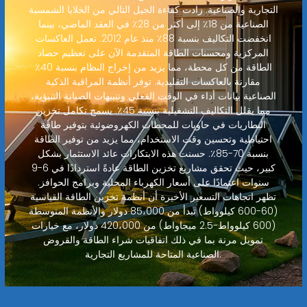
التجارية والصناعية. زادت كفاءة الجيل التالي من الخلايا الشمسية
الصناعية من 18٪ إلى أكثر من 28٪ في العقد الماضي، بينما
انخفضت التكاليف بنسبة 88٪ منذ عام 2012. تعمل العاكسات
المركزية ومحسنات الطاقة المتقدمة الآن على تعظيم حصاد
الطاقة من كل محطة، مما يزيد من إخراج النظام بنسبة 40٪
مقارنة بالعاكسات التقليدية. توفر أنظمة المراقبة الذكية
الصناعية بيانات أداء في الوقت الفعلي وتنبيهات الصيانة التنبؤية،
مما يقلل التكاليف التشغيلية بنسبة 45٪. يسمح تكامل تخزين
البطاريات في حاويات للمحطات الكهروضوئية بتوفير طاقة
احتياطية وتحسين وقت الاستخدام، مما يزيد من توفير الطاقة
بنسبة 70-85٪. حسنت هذه الابتكارات عائد الاستثمار بشكل
كبير، حيث تحقق مشاريع تخزين الطاقة عادةً استردادًا في 6-9
سنوات اعتمادًا على أسعار الكهرباء المحلية وبرامج الحوافز.
تظهر اتجاهات التسعير الأخيرة أن أنظمة تخزين الطاقة القياسية
(60-600 كيلوواط) تبدأ من 85،000 دولار والأنظمة المتوسطة
(600 كيلوواط-2.5 ميجاواط) من 420،000 دولار، مع خيارات
تمويل مرنة بما في ذلك اتفاقيات شراء الطاقة والقروض
الصناعية المتاحة للمشاريع التجارية.