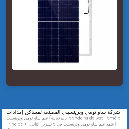
شركة ساو تومي وبرينسيبي المصنعة لمساكن إمدادات
علم ساو تومي وبرينسيب (بالبرتغالية: bandeira de São Tomé e
Príncipe ) ا عتمد علم ساو تومي وبرينسيب في 5 تشرين الثاني -