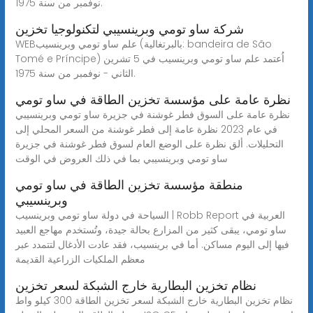
نوفمبر من سنة 1975.
شركة ساو تومي وبرينسيبي لتكنولوجيا تخزين
WEBعلم ساو تومي وبرينسيب (بالبرتغالية: bandeira de São
Tomé e Príncipe‏) اُعتمد علم ساو تومي وبرينسيب في 5 تشرين
الثاني - نوفمبر من سنة 1975.
نظرة عامة على مؤسسة تخزين الطاقة في ساو تومي
نظرة عامة على السوق فطر غوشنة في جزيرة ساو تومي وبرينسيبي
في عام 2023 نظرة عامة إلى فطر غوشنة من السعر المحلي إلى
التحليلات. ألق نظرة على الوضع العام لسوق فطر غوشنة في جزيرة
ساو تومي وبرينسيبي بما في ذلك العروض في الوقت
منطقة مؤسسة تخزين الطاقة في ساو تومي
وبرينسيبي
السياحة في دولة ساو تومي وبرينسيب | Robb Report العربية في
ساو تومي، يبقى كثير من المزارع بحالة جيدة، وتُستخدم مهاجع العبيد
فيها إلى اليوم مساكن. أما في برينسيب، فقد عادت الأدغال لتتمدد عبر
معظم الملكيات الزراعية القديمة
نظام تخزين البطارية خارج الشبكة لسعر تخزين
نظام تخزين البطارية خارج الشبكة لسعر تخزين الطاقة 300 كيلو واط