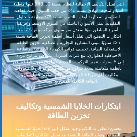
التي تقلل التكاليف الإجمالية للنظام بنسبة 30-48٪. تليها منطقة
آسيا والمحيط الهادئ بنسبة 45٪ من حصة السوق، حيث قطعت
التصاميم المعيارية أوقات التثبيت بنسبة 75٪ مقارنة بالحلول
التقليدية. تمثل الأسواق الناشئة في الشرق الأوسط وإفريقيا
أسرع المناطق نموًا بمعدل نمو سنوي مركب يبلغ 72٪، مع
ابتكارات التصنيع التي تقلل أسعار أنظمة تخزين الطاقة بنسبة
35٪ سنويًا. تتبنى المشاريع التجارية والصناعية تخزين الطاقة
لاستقلالية الطاقة، تخفيف فواتير الكهرباء الصناعية، والطاقة
الاحتياطية للطوارئ، مع فترات استرداد نموذجية تتراوح من 5
إلى 8 سنوات. تتميز التركيبات الحديثة لأنظمة تخزين الطاقة الآن
بأنظمة متكاملة بسعة تتراوح من 80 كيلوواط إلى 8 ميجاواط
بتكاليف أقل من 350 دولارًا/كيلوواط ساعة لحلول تخزين
الطاقة الكاملة للمشاريع الصناعية.
ابتكارات الخلايا الشمسية وتكاليف
تخزين الطاقة
تحسن التطورات التكنولوجية بشكل كبير أداء الخلايا الشمسية
الصناعية وتوليد الطاقة النظيفة مع تقليل التكاليف للتطبيقات