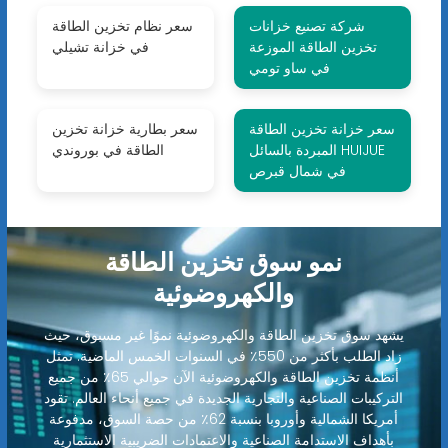
شركة تصنيع خزانات
سعر نظام تخزين الطاقة
تخزين الطاقة الموزعة
في خزانة تشيلي
في ساو تومي
سعر خزانة تخزين الطاقة
سعر بطارية خزانة تخزين
المبردة بالسائل HUIJUE
الطاقة في بوروندي
في شمال قبرص
نمو سوق تخزين الطاقة
والكهروضوئية
يشهد سوق تخزين الطاقة والكهروضوئية نموًا غير مسبوق، حيث
زاد الطلب بأكثر من 550٪ في السنوات الخمس الماضية. تمثل
أنظمة تخزين الطاقة والكهروضوئية الآن حوالي 65٪ من جميع
التركيبات الصناعية والتجارية الجديدة في جميع أنحاء العالم. تقود
أمريكا الشمالية وأوروبا بنسبة 62٪ من حصة السوق، مدفوعة
بأهداف الاستدامة الصناعية والاعتمادات الضريبية الاستثمارية