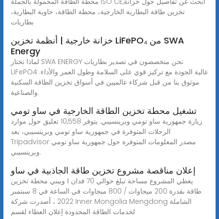
محطة الطاقة المحمولة بالجملة ISO CE,ابحث عن تفاصيل حول خزانة
تخزين طاقة البطارية الخارجية، محطة الطاقة، حاوية البطارية،
بطاريات
خزانة خارجية | أنظمة تخزين LiFePO₄ من SWA
Energy
لماذا تختار SWA ENERGY نحن متخصصون في تصدير بطاريات
LiFePO4 عالية الجودة مع تركيز قوي على السلامة وطول العمر والأداء.
موثوق بنا من قبل شركاء عالميين في أسواق تخزين الطاقة السكنية
والصناعية.
تشغيل محطة تخزين الطاقة الخارجية في ساو تومي
زيارة جمهورية ساو تومي وبرينسيبي: يتوفر 10,558 تعليق حول موارد
الرحلات المتوفرة في جمهورية ساو تومي وبرينسيبي، يعد
Tripadvisor مصدر المعلومات المتوفرة حول جمهورية ساو تومي
وبرينسيبي.
إعلان مناقصة مشروع تخزين طاقة الجاذبية في ساو
يغطي المشروع مساحة تبلغ حوالي 70 فدان ا ويبني محطة تخزين
طاقة بقدرة 200 ميجاوات / 800 ميجاوات في الساعة في 8 سبتمبر
2022 ، أصدرت شركة Inner Mongolia Mengdong الشاملة
لخدمات الطاقة المحدودة إعلان العطاء لقسم