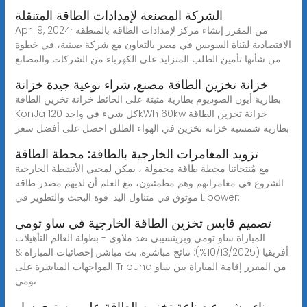
الشركة المصنعة لإمدادات الطاقة المتنقلة
Apr 19, 2024· من المقرر إنشاء مركز لإمدادات الطاقة بالمنطقة
الاقتصادية لقناة السويس في مصر بالتعاون مع شركة صينية، في خطوة
من شأنها تأمين الطلب المتزايد على الكهرباء من الشركات والمصانع
خزانة تخزين الطاقة مصنع, شراء نوعية جيدة خزانة
بطارية أيون الصوديوم بطارية مثبتة على الحائط خزانة تخزين الطاقة
KonJa كل شيء في واحد 120kWh 60kw خزانة تخزين الطاقة
بطارية شمسية خزانة تخزين في الهواء الطلق احصل على أفضل سعر
تزويد المغامرات الخارجية بالطاقة: محطة الطاقة
مع مُنتجاتنا محطة طاقة محمولة ، يمكن لمحبي الأنشطة الخارجية
الشروع في مغامراتهم وهم مطمئنون، مع العلم أن لديهم مصدر طاقة
موثوق في متناول اليد. قوة البحث والتطوير في Lipower:
تصميم قابس تخزين الطاقة الخارجية في ساو تومي
المباراة ساو تومي وبرينسيبي ضد ملاوي - بطولة العالم التأهيلات
أفريقيا (‏%10/13/2025): نتائج مباشرة, بث مباشر, إحصائيات المباراة &
المواجهات المباشرة على Tribuna من المقرر إقامة المباراة بين ساو
تومي
بناء مشروع صناعة تخزين الطاقة على مستوى ساو