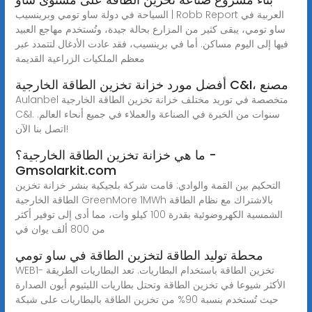
السياحة في دولة ساو تومي وبرينسيب | Robb Report العربية في
ساو تومي، يبقى كثير من المزارع بحالة جيدة، وتُستخدم مهاجع العبيد
فيها إلى اليوم مساكن. أما في برينسيب، فقد عادت الأدغال لتتمدد عبر
معظم الملكيات الزراعية القديمة
أفضل مورد خزانة تخزين الطاقة الخارجية C&I، مصنع
Aulanbel متخصصة في توريد مختلف خزانة تخزين الطاقة الخارجية
C&I. سنوات من الخبرة في الصناعة والعملاء في جميع أنحاء العالم.
اتصل بنا الآن!
ما هي خزانة تخزين الطاقة الخارجية؟ -
Gmsolarkit.com
التحكيم بين القمة والوادي: قامت شركة بلجيكية بنشر خزانة تخزين
الطاقة الخارجية GreenMore 1MWh بالاشتراك مع نظام الطاقة
الشمسية الكهروضوئية بقدرة 100 كيلو وات، مما أدى إلى توفير أكثر
من 800 ألف يوان في
محطة توليد الطاقة لتخزين الطاقة في ساو تومي
WEB1- تخزين الطاقة باستخدام البطاريات. تعد البطاريات الطريقة
الأكثر شيوعا في تخزين الطاقة وتحتل بطاريات الليثيوم أيون الصدارة
حيث تُستخدم بنسبة 90% من تخزين الطاقة بالبطاريات على شبكة