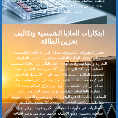
بأنظمة متكاملة بسعة تتراوح من 80 كيلوواط إلى 8 ميجاواط
بتكاليف أقل من 350 دولارًا/كيلوواط ساعة لحلول تخزين
الطاقة الكاملة للمشاريع الصناعية.
ابتكارات الخلايا الشمسية وتكاليف
تخزين الطاقة
تحسن التطورات التكنولوجية بشكل كبير أداء الخلايا الشمسية
الصناعية وتوليد الطاقة النظيفة مع تقليل التكاليف للتطبيقات
التجارية والصناعية. زادت كفاءة الجيل التالي من الخلايا الشمسية
الصناعية من 18٪ إلى أكثر من 28٪ في العقد الماضي، بينما
انخفضت التكاليف بنسبة 88٪ منذ عام 2012. تعمل العاكسات
المركزية ومحسنات الطاقة المتقدمة الآن على تعظيم حصاد
الطاقة من كل محطة، مما يزيد من إخراج النظام بنسبة 40٪
مقارنة بالعاكسات التقليدية. توفر أنظمة المراقبة الذكية
الصناعية بيانات أداء في الوقت الفعلي وتنبيهات الصيانة التنبؤية،
مما يقلل التكاليف التشغيلية بنسبة 45٪. يسمح تكامل تخزين
البطاريات في حاويات للمحطات الكهروضوئية بتوفير طاقة
احتياطية وتحسين وقت الاستخدام، مما يزيد من توفير الطاقة