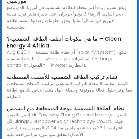
مورسبي
ويقع مشروع بناء أكبر محطة للطاقة الشمسية في أوروبا، الذي وضع
حجر أساسه الأربعاء 8 يونيو/حزيران، على بحيرة هاينر قرب مدينة
لايبزيغ في شمال ألمانيا، وفق معلومات رصدتها منصة الطاقة
المتخصصة.
ما هي مكونات أنظمة الطاقة الشمسية؟ – Clean
Energy 4 Africa
Aug 11, 2017 · أي نظام طاقة شمسية (solar PV system) يتكون
من: ١. اللوحة الشمسية- solar panel ٢.المنظم -charge
controller ٣.المحول – inverter ٤.البطارية
نظام تركيب الطاقة الشمسية للأسقف المسطحة
اكتشف نظامنا المتقدم للتركيب الشمسي لتركيب الأسطح المسطحة،
مما يوفر حلول فعالة وموثوقة وجميلة. حول مبنى الخاص بك مع الطاقة
النظيفة.
نظام الطاقة الشمسية للوحة المسطحة من الشمس
اتصل بالمورد Mr. Townway Zhang General Manager اتصل
الآن Jiangsu Sunpower Solar Technology Co., Ltd. جولة
افتراضية 360 درجة عضو ماسي منذ 2004 الموردين مع تراخيص
الأعمال التحقق منها مورد تم المراجعة عليه