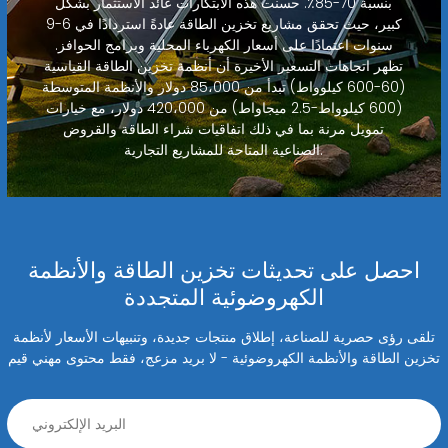
بنسبة 70-85٪. حسنت هذه الابتكارات عائد الاستثمار بشكل
كبير، حيث تحقق مشاريع تخزين الطاقة عادةً استردادًا في 6-9
سنوات اعتمادًا على أسعار الكهرباء المحلية وبرامج الحوافز.
تظهر اتجاهات التسعير الأخيرة أن أنظمة تخزين الطاقة القياسية
(60-600 كيلوواط) تبدأ من 85،000 دولار والأنظمة المتوسطة
(600 كيلوواط-2.5 ميجاواط) من 420،000 دولار، مع خيارات
تمويل مرنة بما في ذلك اتفاقيات شراء الطاقة والقروض
الصناعية المتاحة للمشاريع التجارية.
احصل على تحديثات تخزين الطاقة والأنظمة
الكهروضوئية المتجددة
تلقى رؤى حصرية للصناعة، إطلاق منتجات جديدة، وتنبيهات الأسعار لأنظمة
تخزين الطاقة والأنظمة الكهروضوئية - لا بريد مزعج، فقط محتوى مهني قيم