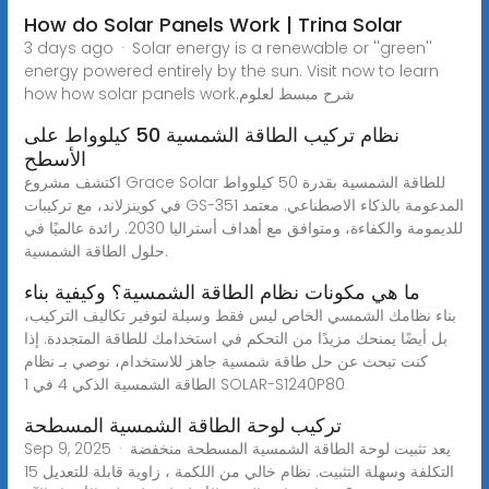
How do Solar Panels Work | Trina Solar
3 days ago · Solar energy is a renewable or ''green''
energy powered entirely by the sun. Visit now to learn
how how solar panels work.شرح مبسط لعلوم
نظام تركيب الطاقة الشمسية 50 كيلوواط على
الأسطح
اكتشف مشروع Grace Solar للطاقة الشمسية بقدرة 50 كيلوواط
في كوينزلاند، مع تركيبات GS-351 المدعومة بالذكاء الاصطناعي. معتمد
للديمومة والكفاءة، ومتوافق مع أهداف أستراليا 2030. رائدة عالميًا في
حلول الطاقة الشمسية.
ما هي مكونات نظام الطاقة الشمسية؟ وكيفية بناء
بناء نظامك الشمسي الخاص ليس فقط وسيلة لتوفير تكاليف التركيب،
بل أيضًا يمنحك مزيدًا من التحكم في استخدامك للطاقة المتجددة. إذا
كنت تبحث عن حل طاقة شمسية جاهز للاستخدام، نوصي بـ نظام
الطاقة الشمسية الذكي 4 في 1 SOLAR-S1240P80
تركيب لوحة الطاقة الشمسية المسطحة
Sep 9, 2025 · يعد تثبيت لوحة الطاقة الشمسية المسطحة منخفضة
التكلفة وسهلة التثبيت. نظام خالي من اللكمة ، زاوية قابلة للتعديل 15