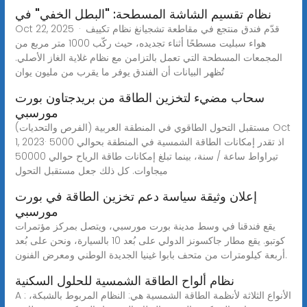
نظام تقسيم الشاشة المسطحة: "البطل الخفي" في
Oct 22, 2025 · قدّم فندق منتجع في مقاطعة تشجيانغ نظام تكييف
هواء سبليت مسطحًا أثناء تجديده، حيث ركّب 1000 متر مربع من
المجمعات المسطحة التي تعمل بالتزامن مع نظام غلاية الغاز الأصلي.
تُظهر البيانات أن الفندق يوفر ما يقرب من مليون يوان
سحاب مضيء لتخزين الطاقة من بريدجتاون بورت
مورسبي
مستقبل التحول الطاقوي في المنطقة العربية (الفرص والتحديات) Oct
1, 2023· اذ تقدر إمكانات الطاقة الشمسية في المنطقة بحوالي 5000
تيراواط ساعة / سنة، بينما تبلغ إمكانات طاقة الرياح حوالي 50000
ميجاوات. كل ذلك جعل مستقبل التحول
إعلان وثيقة سياسة دعم تخزين الطاقة في بورت
مورسبي
يقع فندقنا في وسط مدينة بورت مورسبي، ويتصل بمركز مؤتمرات
كوتبو. يقع مطار جاكسونز الدولي على بُعد 10 بالسيارة، ونحن على بُعد
أربعة كيلومترات من متحف بابوا غينيا الجديدة الوطني ومعرض الفنون.
نظام ألواح الطاقة الشمسية للحلول السكنية
A : الأنواع الثلاثة لأنظمة الطاقة الشمسية هي: النظام المربوط بالشبكة،