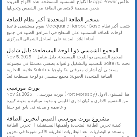
الألواح الشمسية المسطحة. هذه الألواح الفريدة Magic Power عاكس
هجين مصممة لامتصاص الطاقة من الشمس وتحويلها
تسخير الطاقة المتجددة: أكبر نظام للطاقة
يقوم مستشفى قاعدة Macquarie Harbour Base بتثبيت أكبر نظام
لوحات للطاقة الشمسية على السطح في المرافق الطبية في جميع
أنحاء البلاد. المدينة على الساحل الشمالي المركزي
المجمع الشمسي ذو اللوحة المسطحة: دليل شامل
Nov 5, 2025 · المجمع الشمسي ذو اللوحة المسطحة: دليل شامل
للتصميم والتشغيل والفوائد بصفتي مصممًا في مجموعة Solteks، تحت
علامتنا التجارية Soletks، يسعدني أن أشارك معرفتي بتكنولوجيا
الطاقة المتجددة الحيوية: مجمع شمسي ذو لوحة مسطحة تُعدّ
بورت مورسبى
Nov 21, 2025 · بورت مورسبى (Port Moresby) هيا المستوى الاول
من التقسيم الادارى و كيان ادارى اقليمى و مدينه مينائيه و مدينه كبيره
و عاصمه و مدينه فى بابوا نيو جينيا.
مشروع بورت مورسبي الصيني لتخزين الطاقة
كيفية تخزين الطاقة المتجددة وأهميتها المستقبلية 1- تخزين الطاقة
باستخدام البطاريات. تعد البطاريات الطريقة الأكثر شيوعا في تخزين