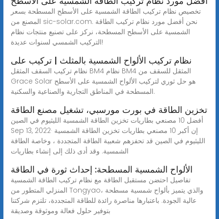
أفضل مورد نظام تركيب الطاقة الشمسية على الأسطح
تخصيص نظام تركيب الطاقة الشمسية على الأسطح المسطحة بسعر
المصنع من sic-solar.com. نحن أفضل مورد نظام تركيب الطاقة
الشمسية على الأسطح المسطحة، نركز على تصنيع منتجات نظام
التركيب الشمسي لسنوات عديدة!
نظام تركيب الألواح الشمسية بالمثلث | تركيب على
نظام تركيب السقف المثقل BM4 نظام BM4 المثقل للسقف من
Grace Solar هو حل ثوري لتركيب الألواح الشمسية على الأسطح
المسطحة في المناطق التجارية والصناعية والسكنية.
تخزين الطاقة في بورت مورسبي، تشغيل مصنع الطاقة
أفضل 10 مصنعي بطاريات تخزين الطاقة الشمسية الليثيوم في الصين
Sep 13, 2022· إن أكبر 10 مصنعي بطاريات تخزين الطاقة الشمسية
الليثيوم في الصين قد تحفزهم شعبية الطاقة المتجددة ، وخاصة الطاقة
الشمسية. وقد أدى ذلك إلى إنشاء بطاريات
الألواح الشمسية المسطحة: إحداث ثورة في الطاقة
تفاصيل احتضن مستقبل الطاقة مع نظام تركيب الطاقة الشمسية
المنزلي المتطور من Tongyao، والذي يتميز بألواح شمسية مسطحة
عالية الجودة. باعتبارها مناصرة رائدة للطاقة المتجددة، تلتزم شركتنا
بتوفير حلول فعالة وموثوقة وصديقة