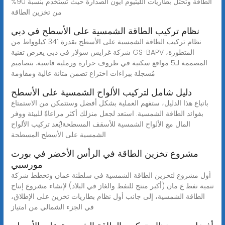
الطاقة وتحتل بطاريات الليثيوم أيون الصدارة حيث تُستخدم بنسبة 90%
من تخزين الطاقة
نظام تركيب الطاقة الشمسية على الأسطح في دبي
نظام تركيب الطاقة الشمسية على الأسطح بقدرة 341 كيلوواط من
شركة غرايس سولار في دبي يعرض تقنية GS-BAPV المتطورة،
المصممة لـ5 مواقع سكنية في ظروف حرارة ورملية قاسية. بتصاميم
مُسجلة ببراءات اختراع تضمن متانة عالية ومقاومة
دليل شامل لتركيب الألواح الشمسية على الأسطح
باتباع هذا الدليل، ستفهم العملية بشكل أفضل وستتمكن من الاستمتاع
بفوائد الطاقة الشمسية. استعد لجعل منزلك أكثر مراعاةً للبيئة ووفر
المال مع الألواح الشمسية للأسقف المسطحة!يُعد تركيب الألواح
الشمسية على الأسطح المسطحة
مشروع تخزين الطاقة في الرأس الأخضر في بورت
مورسبي
أول مشروع لتخزين الطاقة الشمسية في سلطنة عمان وتخطط شركة
تنمية نفط ع مان (أكبر منتج للنفط والغاز في البلاد) لإنشاء مشروع إنتاج
الطاقة الشمسية، إلى جانب أول نظام بطاريات تخزين على الإطلاق،
في الجزء الشمالي من امتياز