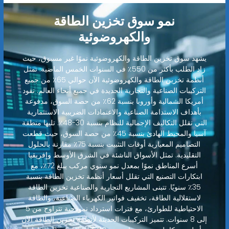
نمو سوق تخزين الطاقة
والكهروضوئية
يشهد سوق تخزين الطاقة والكهروضوئية نموًا غير مسبوق، حيث
زاد الطلب بأكثر من 550٪ في السنوات الخمس الماضية. تمثل
أنظمة تخزين الطاقة والكهروضوئية الآن حوالي 65٪ من جميع
التركيبات الصناعية والتجارية الجديدة في جميع أنحاء العالم. تقود
أمريكا الشمالية وأوروبا بنسبة 62٪ من حصة السوق، مدفوعة
بأهداف الاستدامة الصناعية والاعتمادات الضريبية الاستثمارية
التي تقلل التكاليف الإجمالية للنظام بنسبة 30-48٪. تليها منطقة
آسيا والمحيط الهادئ بنسبة 45٪ من حصة السوق، حيث قطعت
التصاميم المعيارية أوقات التثبيت بنسبة 75٪ مقارنة بالحلول
التقليدية. تمثل الأسواق الناشئة في الشرق الأوسط وإفريقيا
أسرع المناطق نموًا بمعدل نمو سنوي مركب يبلغ 72٪، مع
ابتكارات التصنيع التي تقلل أسعار أنظمة تخزين الطاقة بنسبة
35٪ سنويًا. تتبنى المشاريع التجارية والصناعية تخزين الطاقة
لاستقلالية الطاقة، تخفيف فواتير الكهرباء الصناعية، والطاقة
الاحتياطية للطوارئ، مع فترات استرداد نموذجية تتراوح من 5
إلى 8 سنوات. تتميز التركيبات الحديثة لأنظمة تخزين الطاقة الآن