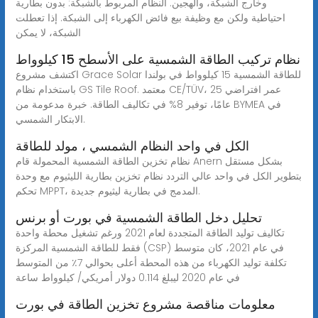
وخارج الشبكة، والهجين. النظام المربوط بالشبكة: بدون بطارية
احتياطية ولكن مع وظيفة بيع فائض الكهرباء إلى الشبكة. إذا تعطلت
الشبكة، لا يمكن
نظام تركيب الطاقة الشمسية على الأسطح 15 كيلوواط
اكتشف مشروع Grace Solar للطاقة الشمسية 15 كيلوواط في بولندا
باستخدام نظام GS Tile Roof. معتمد CE/TÜV، عمر افتراضي 25
عامًا، توفير 8% في تكاليف الطاقة. خبرة مدعومة من BYMEA في
الابتكار الشمسي.
الكل في واحد النظام الشمسي ، مولد للطاقة
نظام تخزين الطاقة الشمسية المحمولة قام Anern بشكل مستقل
بتطوير الكل في واحد عالي التردد نظام تخزين بطارية الليثيوم مع وحدة
تحكم MPPT، المدمج في بطارية ليثيوم جديدة.
تحليل دخل الطاقة الشمسية في بورت أو برنس
تكاليف توليد الطاقة المتجددة لعام 2021 ورغم تشغيل محطة واحدة
فقط للطاقة الشمسية المركزة (CSP) في عام 2021، كان متوسط
تكلفة توليد الكهرباء من هذه المحطة أعلى بحوالي 7٪ من المتوسط
في عام 2020 ليبلغ 0.114 دولار أمريكي/ كيلوواط ساعة
معلومات مناقصة مشروع تخزين الطاقة في بورت