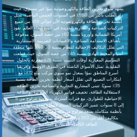
يشهد سوق تخزين الطاقة والكهروضوئية نموًا غير مسبوق، حيث
زاد الطلب بأكثر من 550٪ في السنوات الخمس الماضية. تمثل
أنظمة تخزين الطاقة والكهروضوئية الآن حوالي 65٪ من جميع
التركيبات الصناعية والتجارية الجديدة في جميع أنحاء العالم. تقود
أمريكا الشمالية وأوروبا بنسبة 62٪ من حصة السوق، مدفوعة
بأهداف الاستدامة الصناعية والاعتمادات الضريبية الاستثمارية
التي تقلل التكاليف الإجمالية للنظام بنسبة 30-48٪. تليها منطقة
آسيا والمحيط الهادئ بنسبة 45٪ من حصة السوق، حيث قطعت
التصاميم المعيارية أوقات التثبيت بنسبة 75٪ مقارنة بالحلول
التقليدية. تمثل الأسواق الناشئة في الشرق الأوسط وإفريقيا
أسرع المناطق نموًا بمعدل نمو سنوي مركب يبلغ 72٪، مع
ابتكارات التصنيع التي تقلل أسعار أنظمة تخزين الطاقة بنسبة
35٪ سنويًا. تتبنى المشاريع التجارية والصناعية تخزين الطاقة
لاستقلالية الطاقة، تخفيف فواتير الكهرباء الصناعية، والطاقة
الاحتياطية للطوارئ، مع فترات استرداد نموذجية تتراوح من 5
إلى 8 سنوات. تتميز التركيبات الحديثة لأنظمة تخزين الطاقة الآن
بأنظمة متكاملة بسعة تتراوح من 80 كيلوواط إلى 8 ميجاواط
بتكاليف أقل من 350 دولارًا/كيلوواط ساعة لحلول تخزين
الطاقة الكاملة للمشاريع الصناعية.