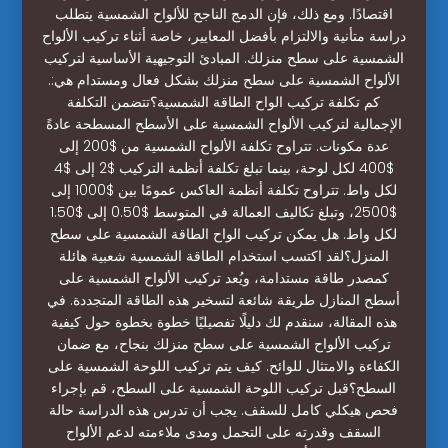
اقتصادًا. ومع ذلك، فإن الدمج الناجح للألواح الشمسية يتطلب
دراسة متأنية والالتزام بأفضل المعايير، خاصة أثناء تركيب الألواح
الشمسية على سطح منزلك. المبادئ التوجيهية الأساسية لتركيب
الألواح الشمسية على سطح منزلك بشكل فعال ومستدام هي:.
كم تكلفة تركيب الواح الطاقة الشمسية؟تتضمن التكلفة
الإجمالية لتركيب الألواح الشمسية على الأسطح المسطحة عادةً
عدة مكونات. تتراوح تكلفة الألواح الشمسية من $200 إلى
$400 لكل لوحة، بينما تبلغ تكلفة أنظمة التركيب $2 إلى $4
لكل واط. تتراوح تكلفة أنظمة العاكس عمومًا بين $1000 إلى
$2500، وتبلغ تكاليف العمالة في المتوسط $0.50 إلى $1.50
لكل واط. هل يمكن تركيب الواح الطاقة الشمسية على سطح
المنزل؟لقد اكتسب استخدام الطاقة الشمسية شعبية هائلة
كمصدر طاقة مستدامة، ويُعد تركيب الألواح الشمسية على
أسطح المنازل طريقة شائعة لتسخير هذه الطاقة المتجددة. في
هذه المقالة، سنقدم لك دليلًا تفصيليًا خطوة بخطوة حول كيفية
تركيب الألواح الشمسية على سطح منزلك بنجاح، مع ضمان
الكفاءة والامتثال للوائح. كيف يتم تركيب اللوحة الشمسية على
السطح؟قبل تركيب اللوحة الشمسية على السطح، قم بإجراء
فحص هيكلي كامل للسقف. يجب أن تدرس هذه الدراسة حالة
السقف وقدرته على التحمل ومدى ملاءمته لدعم الألواح