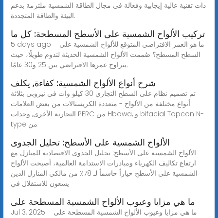
ذات تقنية عالية إيجابية وفعالة في مجال الطاقة الشمسية ملتزمة بدعم
البيئة والطاقة المتجددة.
تركيب الألواح الشمسية على الأسطح المسطحة: كل ما
5 days ago · ما هو العمر الافتراضي المتوقع للألواح الشمسية على
السطح المسطح؟ صُممت الألواح الشمسية الحديثة لتدوم طويلًا، حيث
يتراوح عمرها الافتراضي بين 25 و30 عامًا.
شرح أنواع الألواح الشمسية: كفاءة, يكلف
تم تصميم نظام على السطح التجاري 30 كيلو وات في نيروبي بثلاثة
أنواع مختلفة من الألواح - متعددة الكريستالات من بعض العلامات
التجارية الأخرى, وحدات PERC من Hbowa, و bifacial Topcon N-
type من
الألواح الشمسية على الأسطح: تحليل الجدوى
الألواح الشمسية على الأسطح: تحليل الجدوى الاقتصادية للمنازل مع
ارتفاع تكاليف الكهرباء ومبادرات الاستدامة العالمية، أصبحت الألواح
الشمسية على الأسطح خياراً حاسماً لـ 78٪ من مالكي المنازل الذين
يسعون للاستقلال في
ما هي مزايا وعيوب الألواح الشمسية المسطحة على
Jul 3, 2025 · ما هي مزايا وعيوب الألواح الشمسية المسطحة على