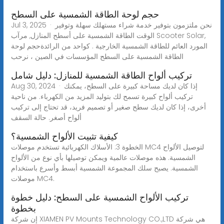
حجم لوحة الطاقة الشمسية على السطح
Jul 3, 2025 · نحن ملتزمون بتوفير خدمة شراء مستهلك سهلة وتوفير
الوقت الطاقة الشمسية على أسطح المنازل, مرآب Scooter Solar,
المورد العائم للطاقة الشمسية الخارجية . كواحد من الرائدةحجم لوحة
الطاقة الشمسية على السطح المؤسسات في الصين ، نرحب
تركيب ألواح الطاقة الشمسية للمنازل: دليل شامل
Aug 30, 2024 · إذا كان لديك مساحة كبيرة على السطح، يمكنك
تركيب ألواح كبيرة تسمح لك بتوليد المزيد من الكهرباء. من ناحية
أخرى، إذا كان لديك سطح صغير أو تصميم فريد، قد تحتاج إلى تركيب
ألواح أصغر. حالة السقف
كيفية تثبيت الألواح الشمسية؟
الخطوة 3: الأسلاك الكهربائية تستخدم موصلات MC4 لتوصيل الألواح
الشمسية. هذه موصلات عالمية ويمكن توصيلها بأي نوع من الألواح
الشمسية. يصبح سلك المجموعة الشمسية أبسط وأسرع باستخدام
موصلات MC4.
تركيب الألواح الشمسية على السطح: دليل خطوة
بخطوة
إن شركة XIAMEN PV Mounts Technology CO.,LTD هي شركة