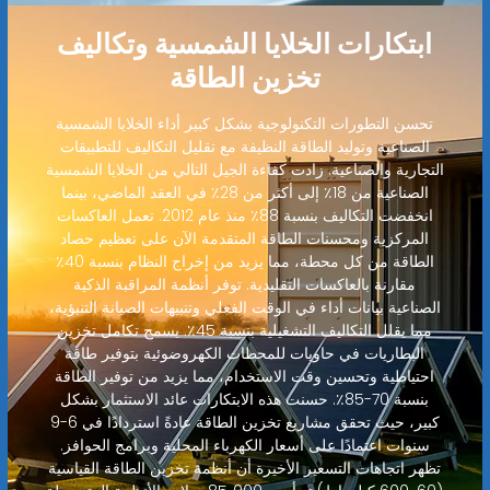
ابتكارات الخلايا الشمسية وتكاليف
تخزين الطاقة
تحسن التطورات التكنولوجية بشكل كبير أداء الخلايا الشمسية
الصناعية وتوليد الطاقة النظيفة مع تقليل التكاليف للتطبيقات
التجارية والصناعية. زادت كفاءة الجيل التالي من الخلايا الشمسية
الصناعية من 18٪ إلى أكثر من 28٪ في العقد الماضي، بينما
انخفضت التكاليف بنسبة 88٪ منذ عام 2012. تعمل العاكسات
المركزية ومحسنات الطاقة المتقدمة الآن على تعظيم حصاد
الطاقة من كل محطة، مما يزيد من إخراج النظام بنسبة 40٪
مقارنة بالعاكسات التقليدية. توفر أنظمة المراقبة الذكية
الصناعية بيانات أداء في الوقت الفعلي وتنبيهات الصيانة التنبؤية،
مما يقلل التكاليف التشغيلية بنسبة 45٪. يسمح تكامل تخزين
البطاريات في حاويات للمحطات الكهروضوئية بتوفير طاقة
احتياطية وتحسين وقت الاستخدام، مما يزيد من توفير الطاقة
بنسبة 70-85٪. حسنت هذه الابتكارات عائد الاستثمار بشكل
كبير، حيث تحقق مشاريع تخزين الطاقة عادةً استردادًا في 6-9
سنوات اعتمادًا على أسعار الكهرباء المحلية وبرامج الحوافز.
تظهر اتجاهات التسعير الأخيرة أن أنظمة تخزين الطاقة القياسية