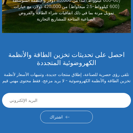
(60-600 كيلوواط) تبدأ من 85،000 دولار والأنظمة المتوسطة
(600 كيلوواط-2.5 ميجاواط) من 420،000 دولار، مع خيارات
تمويل مرنة بما في ذلك اتفاقيات شراء الطاقة والقروض
الصناعية المتاحة للمشاريع التجارية.
احصل على تحديثات تخزين الطاقة والأنظمة
الكهروضوئية المتجددة
تلقى رؤى حصرية للصناعة، إطلاق منتجات جديدة، وتنبيهات الأسعار لأنظمة
تخزين الطاقة والأنظمة الكهروضوئية - لا بريد مزعج، فقط محتوى مهني قيم
اشتراك