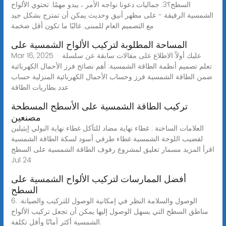
السطح؟3. جماليات دعونا نواجه الأمر ، يبدو مهمًا. تحتوي الألواح
الشمسية الرقيقة - على مظهر أنيق وحديث يمكن أن تمتزج بشكل جيد
مع التصميم العام للمبنى. غالبًا ما تكون أقل ضخمة
المساحة المطلوبة لتركيب الألواح الشمسية على
Mar 16, 2025 · عليك أولاً الاطلاع على مقالات سابقة عن سلسلة
تعلم تصميم أنظمة الطاقة الشمسية: أهم نصائح فرز الأحمال الكهربائية
ضمن الطاقة الشمسية فرز وحساب الأحمال الكهربائية المنزلية حساب
عدد بطاريات الطاقة
تركيب الطاقة الشمسية على الأسطح المسطحة
مصنعين
العلامات الساخنة : غطاء نهاية مضاد للتآكل غطاء نهاية البولي إيثيلين
لقضيب اللوحة الشمسية غطاء طرفي أسود لسكة الطاقة الشمسية
اقرأ المزيد مسمار تعليق لمشروع رفوف الطاقة الشمسية على السطح
Jul 24
أفضل الممارسات لتركيب الألواح الشمسية على
السطح
6. الوصول والسلامة النظر في إمكانية الوصول للتركيب والصيانة.
مناطق السطح التي يسهل الوصول إليها يمكن أن تجعل تركيب الألواح
الشمسية أكثر أمانًا وأقل تكلفة.