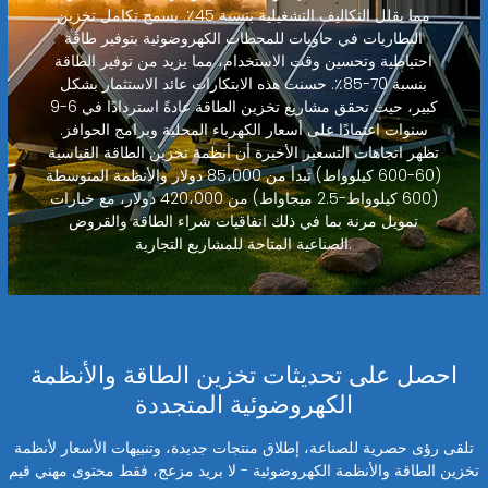
مما يقلل التكاليف التشغيلية بنسبة 45٪. يسمح تكامل تخزين
البطاريات في حاويات للمحطات الكهروضوئية بتوفير طاقة
احتياطية وتحسين وقت الاستخدام، مما يزيد من توفير الطاقة
بنسبة 70-85٪. حسنت هذه الابتكارات عائد الاستثمار بشكل
كبير، حيث تحقق مشاريع تخزين الطاقة عادةً استردادًا في 6-9
سنوات اعتمادًا على أسعار الكهرباء المحلية وبرامج الحوافز.
تظهر اتجاهات التسعير الأخيرة أن أنظمة تخزين الطاقة القياسية
(60-600 كيلوواط) تبدأ من 85،000 دولار والأنظمة المتوسطة
(600 كيلوواط-2.5 ميجاواط) من 420،000 دولار، مع خيارات
تمويل مرنة بما في ذلك اتفاقيات شراء الطاقة والقروض
الصناعية المتاحة للمشاريع التجارية.
احصل على تحديثات تخزين الطاقة والأنظمة
الكهروضوئية المتجددة
تلقى رؤى حصرية للصناعة، إطلاق منتجات جديدة، وتنبيهات الأسعار لأنظمة
تخزين الطاقة والأنظمة الكهروضوئية - لا بريد مزعج، فقط محتوى مهني قيم