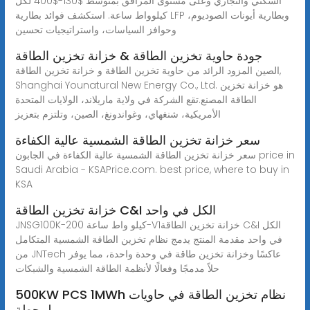
السكني والتجاري وعلى مستوى المرافق بمتوسط $130-$400 لكل
كيلوواط ساعة. استكشف فوائد بطارية LFP وبطارية أيونات الصوديوم،
وحوافز السياسات، واستراتيجيات تحسين
جودة حاوية تخزين الطاقة & خزانة تخزين الطاقة
الصين المزود الرائد من حاوية تخزين الطاقة و خزانة تخزين الطاقة,
Shanghai Younatural New Energy Co., Ltd. هو خزانة تخزين
الطاقة المصنع.تقع الشركة في ولاية ماريلاند، الولايات المتحدة
الأمريكية، شنغهاي، وغواندونغ، الصين، وتلتزم بتعزيز
سعر خزانة تخزين الطاقة الشمسية عالية الكفاءة
سعر خزانة تخزين الطاقة الشمسية عالية الكفاءة في الجابون price in
Saudi Arabia - KSAPrice.com. best price, where to buy in
KSA
خزانة تخزين الطاقة C&I الكل في واحد
JNSG100K-200 كيلو واط ساعة-V1خزانة تخزين الطاقة C&I الكل
في واحد مقدمة المنتج يدمج نظام تخزين الطاقة الشمسية المتكامل
من JNTech عاكسًا وخزانة تخزين طاقة في وحدة واحدة، مما يوفر
حلاً مدمجًا وفعالًا لأنظمة الطاقة الشمسية والشبكات
500KW PCS 1MWh نظام تخزين الطاقة في حاويات
لمحطة