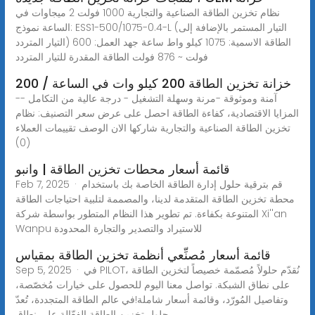
نظام تخزين الطاقة الصناعية والتجارية 1000 فولت 2 ميجاوات في
الساعة نموذج: ESS1-500/1075-0.4-L (التيار المستمر بالإضافة إلى
التيار المتردد) الطاقة الاسمية: 1075 كيلو واط ساعة جهد العمل: 600
فولت ~ 876 فولت الطاقة المقدرة للتيار المتردد
خزانة تخزين الطاقة 200 كيلو وات في الساعة / 200
-آمنة وموثوقة -مرنة وسهلة التشغيل - درجة عالية من التكامل -
المزايا الاقتصادية، كفاءة الطاقة احصل على عرض سعر التصنيف: نظام
تخزين الطاقة الصناعية والتجارية شاركها الان الوصف تقييمات العملاء
(0)
قائمة أسعار محطات تخزين الطاقة | وانبو
Feb 7, 2025 · قم بترقية حلول إدارة الطاقة الخاصة بك باستخدام
محطة تخزين الطاقة المتقدمة لدينا، والمصممة لتلبية احتياجات الطاقة
المتنوعة بكفاءة. تم تطوير هذا النظام المتطور بواسطة شركة Xi''an
Wanpu للاستيراد والتصدير والتجارة المحدودة
قائمة أسعار مُصنِّعي أنظمة تخزين الطاقة بمقياس
Sep 5, 2025 · في PILOT، نُقدّم حلولاً مُصمّمة خصيصاً لتخزين الطاقة
على نطاق الشبكة. تواصل معنا اليوم للحصول على خيارات مُخصّصة،
وتفاصيل المُورّد، وقائمة أسعار شاملة!في عالم الطاقة المتجددة، تُعدّ
حلول تخزين الطاقة الفعّالة على نطاق