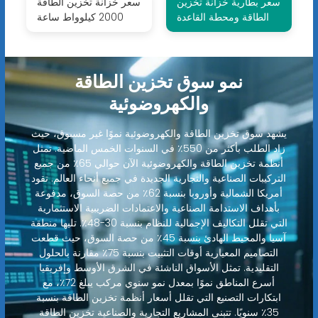
سعر بطارية خزانة تخزين
سعر خزانة تخزين الطاقة
الطاقة ومحطة القاعدة
2000 كيلوواط ساعة
نمو سوق تخزين الطاقة
والكهروضوئية
يشهد سوق تخزين الطاقة والكهروضوئية نموًا غير مسبوق، حيث
زاد الطلب بأكثر من 550٪ في السنوات الخمس الماضية. تمثل
أنظمة تخزين الطاقة والكهروضوئية الآن حوالي 65٪ من جميع
التركيبات الصناعية والتجارية الجديدة في جميع أنحاء العالم. تقود
أمريكا الشمالية وأوروبا بنسبة 62٪ من حصة السوق، مدفوعة
بأهداف الاستدامة الصناعية والاعتمادات الضريبية الاستثمارية
التي تقلل التكاليف الإجمالية للنظام بنسبة 30-48٪. تليها منطقة
آسيا والمحيط الهادئ بنسبة 45٪ من حصة السوق، حيث قطعت
التصاميم المعيارية أوقات التثبيت بنسبة 75٪ مقارنة بالحلول
التقليدية. تمثل الأسواق الناشئة في الشرق الأوسط وإفريقيا
أسرع المناطق نموًا بمعدل نمو سنوي مركب يبلغ 72٪، مع
ابتكارات التصنيع التي تقلل أسعار أنظمة تخزين الطاقة بنسبة
35٪ سنويًا. تتبنى المشاريع التجارية والصناعية تخزين الطاقة