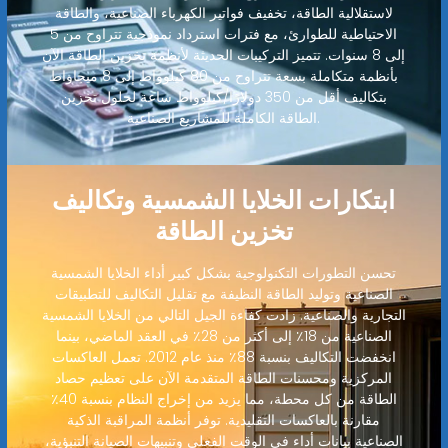
لاستقلالية الطاقة، تخفيف فواتير الكهرباء الصناعية، والطاقة
الاحتياطية للطوارئ، مع فترات استرداد نموذجية تتراوح من 5
إلى 8 سنوات. تتميز التركيبات الحديثة لأنظمة تخزين الطاقة الآن
بأنظمة متكاملة بسعة تتراوح من 80 كيلوواط إلى 8 ميجاواط
بتكاليف أقل من 350 دولارًا/كيلوواط ساعة لحلول تخزين
الطاقة الكاملة للمشاريع الصناعية.
ابتكارات الخلايا الشمسية وتكاليف
تخزين الطاقة
تحسن التطورات التكنولوجية بشكل كبير أداء الخلايا الشمسية
الصناعية وتوليد الطاقة النظيفة مع تقليل التكاليف للتطبيقات
التجارية والصناعية. زادت كفاءة الجيل التالي من الخلايا الشمسية
الصناعية من 18٪ إلى أكثر من 28٪ في العقد الماضي، بينما
انخفضت التكاليف بنسبة 88٪ منذ عام 2012. تعمل العاكسات
المركزية ومحسنات الطاقة المتقدمة الآن على تعظيم حصاد
الطاقة من كل محطة، مما يزيد من إخراج النظام بنسبة 40٪
مقارنة بالعاكسات التقليدية. توفر أنظمة المراقبة الذكية
الصناعية بيانات أداء في الوقت الفعلي وتنبيهات الصيانة التنبؤية،