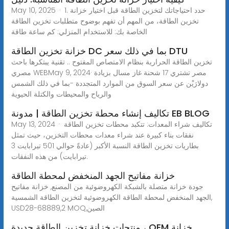
May 10, 2025 · 1. حدد احتياجاتك لتخزين الطاقة قبل اختيار خزانة
تخزين الطاقة، من المهم أن تفهم بوضوح متطلبات تخزين الطاقة
الخاصة بك: للاستخدام المنزلي: كم ساعة طاقة
خزانة تخزين الطاقة DC بما في ذلك سعر DTU
تخزين الطاقة الحرارية بنظام الامتصاص المفتوح .. تقنية يبتكرها باحث
مصري WEBMay 9, 2024· مصر تشتري 17 شحنة غاز مسال بزيادة
دولارَيْن عن سعر السوق من الموارد المتجددة -بما في ذلك الشمس
والرياح والمحيطات والكتلة الحيوية
تكاليف إنشاء محطة تخزين الطاقة | مدونة EB BLOG
May 13, 2024 · تكاليف شراء المعدات: تتكبد محطات تخزين الطاقة
نفقات بناء كبيرة عند شراء معدات محطات التخزين، حيث تمثل
بطاريات تخزين الطاقة النسبة الأكبر (عادةً حوالي 501 تيرابايت 3
تيرابايت) من هذه النفقات.
خزانة مفاتيح الجهد المنخفض لمحطة الطاقة
جودة خزانة متصلة بالشبكة الكهروضوئية من المصنع, خزانة مفاتيح
الجهد المنخفض لمحطة الطاقة الكهروضوئية لتخزين الطاقة الشمسية,
USD28-68889,2 MOQ,الصين
منتجات خزانة تخزين الطاقة جديدة ، OEM خزانة