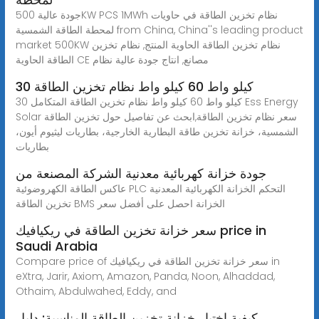
جودة عالية 500KW PCS 1MWh نظام تخزين الطاقة في حاويات
لمحطة الطاقة الشمسية from China, China''s leading product
market 500KW نظام تخزين الطاقة الحاوية المنتج, نظام تخزين
الطاقة الحاوية CE مصانع, انتاج جودة عالية نظام
30 كيلو واط 60 كيلو واط نظام تخزين الطاقة
30 كيلو واط 60 كيلو واط نظام تخزين الطاقة المتكامل Ess Energy
Solar سعر نظام تخزين الطاقة,ابحث عن تفاصيل حول تخزين الطاقة
الشمسية، خزانة تخزين طاقة البطارية الخارجية، بطاريات ليثيوم أيون،
بطاريات
جودة خزانة كهربائية معدنية الشركة المصنعة من
عاكس الطاقة الكهروضوئية PLC التحكم الخزانة الكهربائية المعدنية
تخزين الطاقة BMS الخزانة احصل على أفضل سعر
سعر خزانة تخزين الطاقة في ريكيافيك price in
Saudi Arabia
Compare price of سعر خزانة تخزين الطاقة في ريكيافيك in
eXtra, Jarir, Axiom, Amazon, Panda, Noon, Alhaddad,
Othaim, Abdulwahed, Eddy, and
كيفية اختيار خزانة تخزين الطاقة المناسبة: دليل