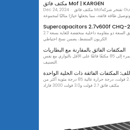
مكثف فائق Mof | KARGEN
Dec 24, 2024 · مكثف فائق Mofتفتخر شركة Guang Dong Advanced Carbon Materials Co., Ltd. بتقديم مكثف Mof الفائق عالي الجودة والمتطور. توفر تقنية المكثف
وصيل طاقة فائقة، مما يجعلها خيارًا مثاليًا لمجموعة
Supercapacitors 2.7v600f CHQ
أبرز ملامح الميزة: مكثف فائق السعة ذو مقاومة داخلية منخفضة للغاية بسعة 2.7V600F، مصمم لتطبيقات بطاريات السيارات الصناعية والحاجة إلى تيارات نبضية عالية. مصنوع من
الكربون المنشط، يضمن نسخ احتياطي
المكثفات الفائق بالمقارنة مع البطاريات
بالنسبة لهذا التطبيق ، دعنا نكتشف ، كمهندس ، هل يجب أن نفكر في استخدام مكثف فائق أو بطارية ليثيوم؟ لذلك ، يحتاج المرء إلى 85 مكثفًا فائقًا على الأقل بالتوازي مع نفس
التصنيف.
للف: المكثفات الفائقة ذات الخلية الواحدة
مكثف فائق من النوع المتعرج 3.0 فولت مع معدل معدل ترسيب كرات الدم الحمراء منخفض أكثر من مكثفات فائقة أسطوانية 2.8 فولت، درجة حرارة عالية 85 درجة مئوية أكثر من
مكثف فائق 2.7 فولت و3.0 فولت 3000 فاراد