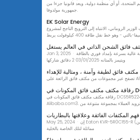
د عام 1991، ولم تعترف به أي دولة عضو في الأمم المتحدة، أو أي منظمة دولية، ويعد قانونيا جزءا من
جمهورية مولدوفا.
EK Solar Energy
وزير الروماني، الانتباه إلى الترويج الناجح لمشروع
بالتي - وهو خط نقل طاقة 400 كيلوفولت يربط
ف فائق الشحن الذاتي في العالم يستغل
Jan 3, 2025 · ابتكارات ومبادرات أول مكثف فائق الشحن الذاتي في العالم يستغل الطاقة الشمسية بكفاءة 63% تتيح القدرات للجهاز توفير طاقة عالية بسرعة بإمداد فوري بالطاقة
ويتيمز بالمتانه 03/01/2025 2 دقائق شاركها
مكثف فائق لطيفة وآمنة ، ومثالية للإهداء
DCS5R5
رقاقة مكثف مكثف فائق المكونات في DCS5R5224VF، يمكنك الحصول على مزيد من التفاصيل حول رقاقة مكثف مكثف فائق المكونات في DCS5R5224VF من موقع الجوال على
عملاء: تزويد العملاء بمجموعة متنوعة من
فهم المكثفات الفائقة وعلاقتها بالبطاريات
May 25, 2024 · إن Eaton KVR-5R0C155-R (الشكل 2، على اليمين) عبارة عن مكثف فائق بقدرة 1.5 فهرنهايت مصنّف عند أقصى جهد تشغيل يبلغ 5 فولت. أبعاد العبوة الخاصة بها
مماثلة لتلك الخاصة بالخلية