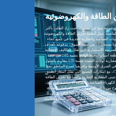
الطاقة والكهروضوئية
ضوئية نموًا غير مسبوق، حيث زاد الطلب بأكثر
 الماضية. تمثل أنظمة تخزين الطاقة والكهروضوئية
ميع التركيبات الصناعية والتجارية الجديدة في جميع أنحاء
العالم. تقود أمريكا الشمالية وأوروبا بنسبة 62٪ من حصة السوق، مدفوعة بأهداف
ضريبية الاستثمارية التي تقلل التكاليف الإجمالية
للنظام بنسبة 30-48٪. تليها منطقة آسيا والمحيط الهادئ بنسبة 45٪ من حصة
السوق، حيث قطعت التصاميم المعيارية أوقات التثبيت بنسبة 75٪ مقارنة بالحلول
 في الشرق الأوسط وإفريقيا أسرع المناطق نموًا
بمعدل نمو سنوي مركب يبلغ 72٪، مع ابتكارات التصنيع التي تقلل أسعار أنظمة
 بنسبة 35٪ سنويًا. تتبنى المشاريع التجارية والصناعية تخزين الطاقة
الكهرباء الصناعية، والطاقة الاحتياطية للطوارئ،
مع فترات استرداد نموذجية تتراوح من 5 إلى 8 سنوات. تتميز التركيبات الحديثة
لأنظمة تخزين الطاقة الآن بأنظمة متكاملة بسعة تتراوح من 80 كيلوواط إلى 8
واط بتكاليف أقل من 350 دولارًا/كيلوواط ساعة لحلول تخزين الطاقة الكاملة