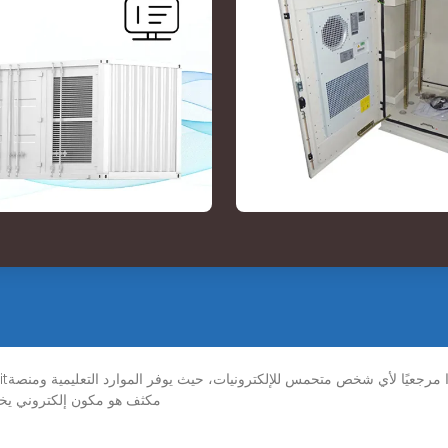
مجتمعية نابضة بالحياةA مكثف هو مكون إ