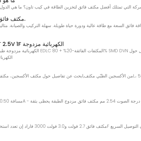
ما هو 
ركة التي تمتلك أفضل مكثف فائق لتخزين الطاقة في كيب تاون؟ ما هي الدول ال
مكثف فائق لتخزين الطاقة ، مورد وحدة مكثف فائق.
Supercapacitors DZ-2R5D105G3T 2.5V 1F الكهربائية مزدوجة
upercapacitors DZ-2R5D105G3T 2.5V 1F