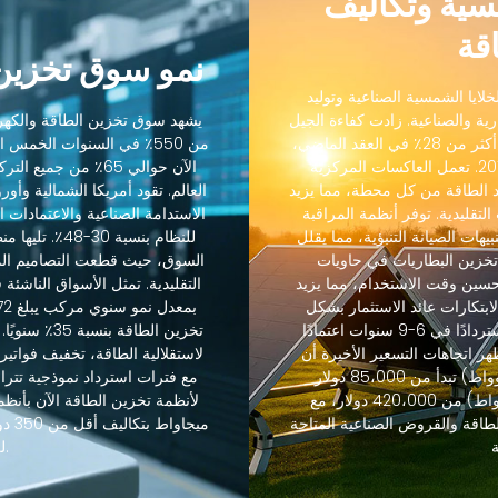
مسية وتكاليف
قة
نمو سوق تخزين 
لايا الشمسية الصناعية وتوليد
رية والصناعية. زادت كفاءة الجيل
يشهد سوق تخزين الطاقة والكهرو
التالي من الخلايا الشمسية الصناعية من 18٪ إلى أكثر من 28٪ في العقد الماضي،
من 550٪ في السنوات الخمس
بينما انخفضت التكاليف بنسبة 88٪ منذ عام 2012. تعمل العاكسات المركزية
الآن حوالي 65٪ من ج
 الطاقة من كل محطة، مما يزيد
رنة بالعاكسات التقليدية. توفر أنظمة المراقبة
الاستدامة الصناعية والاعتمادات ال
يهات الصيانة التنبؤية، مما يقلل
 45٪. يسمح تكامل تخزين البطاريات في حاويات
حسين وقت الاستخدام، مما يزيد
التقليدية. تمثل الأسواق الناشئة
-85٪. حسنت هذه الابتكارات عائد الاستثمار بشكل
كبير، حيث تحقق مشاريع تخزين الطاقة عادةً استردادًا في 6-9 سنوات اعتمادًا
تخزين الطاقة
هر اتجاهات التسعير الأخيرة أن
لاستقلالية الطاقة، تخفيف فواتير 
أنظمة تخزين الطاقة القياسية (60-600 كيلوواط) تبدأ من 85،000 دولار
والأنظمة المتوسطة (600 كيلوواط-2.5 ميجاواط) من 420،000 دولار، مع
طاقة والقروض الصناعية المتاحة
ميجا
للمشاريع الصناعية.