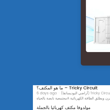
ما هو المكثف؟ – Tricky Circuit
6 days ago · (أراضي البوديساتفا) Tricky Circuitيهدف موقع الويب الخاص بنا إلى أن يصبح مصدرًا مرجعيًا لأي شخص متحمس للإلكترونيات، حيث يوفر الموارد التعليمية ومنصة
لكتروني يخزن ويطلق الطاقة الكهربائية
مولدوفا مكثف كهربائيا بالجملة