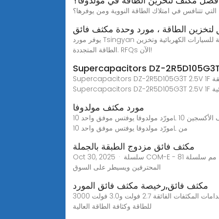
أفضل مكثف لتخزين الطاقة في مولدوفا؟
تي تتنافس في امتلاك الطاقة النووية ومن يوفرها؟
يوفر مورد Tsingyan المكثف الفائق وحدات مكثف فائق ونظام تخزين طاقة فائق السعة مع طاقة عالية ودورة حياة طويلة. سهلة التركيب والصيانة. مثالية للسيارات الكهربائية وتخزين
الطاقة المتجددة. RFQs الآن!
Supercapacitors DZ-2R5D105G3T 2.5V 1F الكهربائية مزدوجة طبقة EDLC المكثفات الفائقة-20% + 80% SMD DVN مكثف فائق، يمكنك الحصول على مزيد من التفاصيل حول
S الكهربائية
مورد مكثف مولدوفا
مورّد مولدوفا يوفتس موفق واحد 10L من الأكسجين الطبّي مكثف,ابحث عن تفاصيل حول مكثف الأكسجين، مكثف الأكسجين 10L، مكثف الأكسجين 5L، مكثف الأكسجين المحمول من
مورّد مولدوفا يوفتس موفق واحد 10L من
مكثف فائق مزدوج الطبقة بالجملة
Oct 30, 2025 · سلسلة COM-E - مسافة 0.50 مم سلسلة 81A - خطوة 0.50 مم سلسلة الطاقة الكبيرة + الإشارة - درجة الصوت 2.54 مم مكثف فائق مزدوج الطبقة يحظى بثقة
المحترفين ويسيطر على السوق
مكثف فائق,رخيصة مكثف فائق المورد
مكثف فائق 2.7 فولت و3.0 فولت 3000 فاراد إن تعدد استخدامات المكثفات الفائقة 2.7 فولت و3.0 فولت 3000F يجعلها خيارًا جذابًا للعديد من التطبيقات حيث يكون التوصيل السريع
للطاقة وكثافة الطاقة العالية