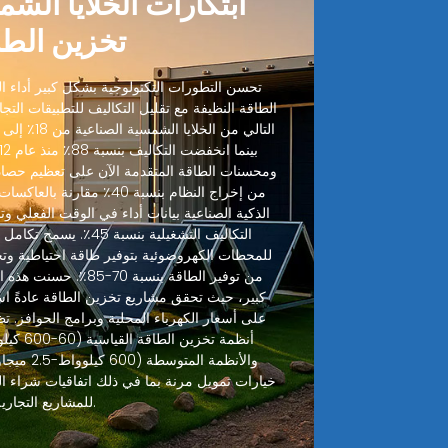
ابتكارات الخلايا الش
تخزين الطا
تحسن التطورات التكنولوجية بشكل كبير أداء الخ
الطاقة النظيفة مع تقليل التكاليف للتطبيقات التجا
ومحسنات الطاقة المتقدمة الآن على تعظيم حصاد
من إخراج النظام بنسبة 40٪ مقا
الذكية الصناعية بيانات أداء في الوقت الفعلي وتنب
التكاليف التشغيلية بنسبة
للمحطات الكهروضوئية بتوفير طاقة احتياطية وت
من توفير الطاقة بنسبة 70
على أسعار الكهرباء المحلية وبرامج الحوافز. تظ
خيارات تمويل مرنة بما في ذلك اتفاقيات شراء ال
للمشاريع التجارية.