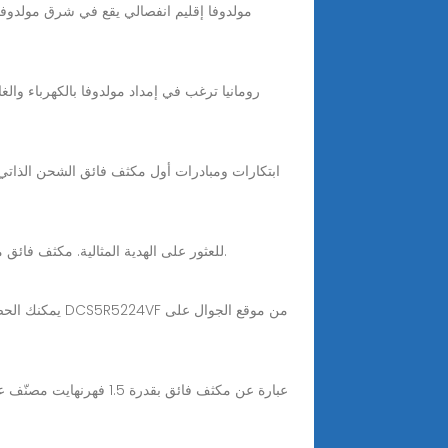
رومانيا ترغب في إمداد مولدوفا بالكهرباء والغ
تصفح عبر مجموعات من مكثف فائق الرائعة على Alibaba.com للعثور على الهدية المثالية. مكثف فائق مصنوعة من أفضل المواد المتوفرة بأسعار منخفضة بشكل مذهل.