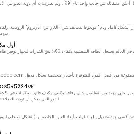
مولدوفا إقليم انفصالي يقع في شرق مولدوفا، أعلن استقلاله من جانب واح
از "بشكل كامل وتام" مولدوفا تستأنف شراء الغاز من "غازبروم" الروسية. ولفت ال
سوسيفا-
أول مكث
رقاقة مكثف مكثف فائق المكونات في 224VF
Alibaba.com3. الدور الذي يمكن أن تؤديه لل