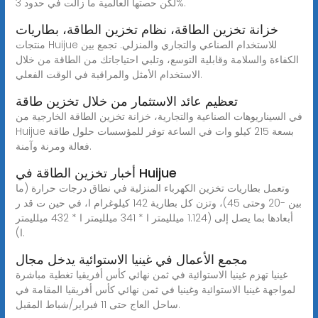
لكن حصتها العالمية ما زالت في حدود 3%.
خزانة تخزين الطاقة، نظام تخزين الطاقة، بطاريات
منتجات Huijue للاستخدام الصناعي والتجاري والمنزلي. تجمع بين
الكفاءة والسلامة وقابلية التوسع، وتلبي احتياجاتك من الطاقة من خلال
الاستخدام الأمثل والمراقبة في الوقت الفعلي.
تعظيم عائد الاستثمار من خلال تخزين طاقة
في السيناريوهات الصناعية والتجارية، خزانة تخزين الطاقة الخارجية من
Huijue بسعة 215 كيلو وات في الساعة توفر للمؤسسات حلول طاقة
فعالة ومرنة وآمنة.
أخبار تخزين الطاقة في Huijue
وتعمل بطاريات تخزين الكهرباء المنزلية في نطاق درجات حرارة (ما
بين -20 وحتى 45)، وتزن كل بطارية 142 كيلوغرام ا، في حين ت قد ر
أبعادها بما يصل إلى (1.124 ميلليمتر ا * 341 ميلليمتر ا * 432 ميلليمتر
ا).
مجمع الأعمال في غينيا الاستوائية يدخل مجال
غينيا تهزم غينيا الاستوائية في ثمن نهائي كأس أفريقيا تغطية مباشرة
لمواجهة غينيا الاستوائية وغينيا في ثمن نهائي كأس أفريقيا المقامة في
ساحل العاج حتى 11 فبراير/شباط المقبل.