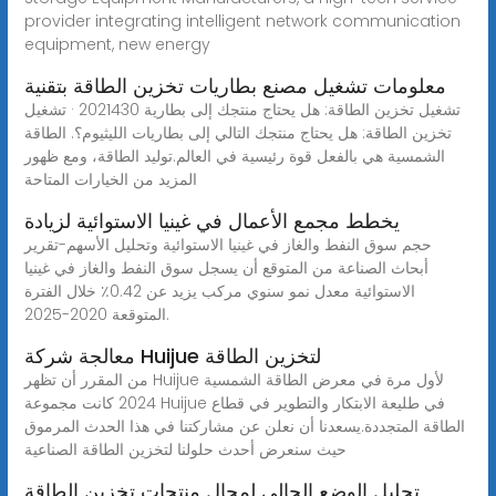
provider integrating intelligent network communication
equipment, new energy
معلومات تشغيل مصنع بطاريات تخزين الطاقة بتقنية
تشغيل تخزين الطاقة: هل يحتاج منتجك إلى بطارية 2021430 · تشغيل
تخزين الطاقة: هل يحتاج منتجك التالي إلى بطاريات الليثيوم؟. الطاقة
الشمسية هي بالفعل قوة رئيسية في العالم.توليد الطاقة، ومع ظهور
المزيد من الخيارات المتاحة
يخطط مجمع الأعمال في غينيا الاستوائية لزيادة
حجم سوق النفط والغاز في غينيا الاستوائية وتحليل الأسهم-تقرير
أبحاث الصناعة من المتوقع أن يسجل سوق النفط والغاز في غينيا
الاستوائية معدل نمو سنوي مركب يزيد عن 0.42٪ خلال الفترة
المتوقعة 2020-2025.
معالجة شركة Huijue لتخزين الطاقة
من المقرر أن تظهر Huijue لأول مرة في معرض الطاقة الشمسية
2024 كانت مجموعة Huijue في طليعة الابتكار والتطوير في قطاع
الطاقة المتجددة.يسعدنا أن نعلن عن مشاركتنا في هذا الحدث المرموق
حيث سنعرض أحدث حلولنا لتخزين الطاقة الصناعية
تحليل الوضع الحالي لمجال منتجات تخزين الطاقة