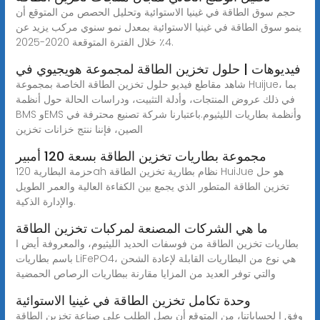
حجم سوق الطاقة في غينيا الاستوائية وتحليل الحصص من المتوقع أن
ينمو سوق الطاقة في غينيا الاستوائية بمعدل نمو سنوي مركب يزيد عن
4٪ خلال الفترة المتوقعة 2020-2025.
فيديوهات | حلول تخزين الطاقة لمجموعة هويجيوي في
شاهد مقاطع فيديو حلول تخزين الطاقة الخاصة بمجموعة Huijue، بما
في ذلك عروض المنتجات، وأدلة التثبيت، ودراسات الحالة حول أنظمة
BMS وEMS وأنظمة بطاريات الليثيوم.باعتبارنا شركة تصنيع محترفة في
الصين، فإننا ننتج خزانات تخزين
مجموعة بطاريات تخزين الطاقة بسعة 120 أمبير
حزمة البطارية 120ah نظام بطارية تخزين الطاقة HuiJue هو حل
تخزين الطاقة المتطور الذي يجمع بين الكفاءة العالية والعمر الطويل
والإدارة الذكية.
ما هي الشركات المصنعة لمركبات تخزين الطاقة
بطاريات تخزين الطاقة من فوسفات الحديد الليثيوم، والمعروفة أيض ا
باسم بطاريات LiFePO4، هي نوع من البطاريات القابلة لإعادة الشحن
والتي توفر العديد من المزايا مقارنة ببطاريات الرصاص الحمضية
وحدة تكامل تخزين الطاقة في غينيا الاستوائية
وفق ا لحساباتنا، من المتوقع أن يصل الطلب على صناعة تخزين الطاقة