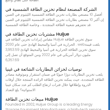
الشركة المصنعة لنظام تخزين الطاقة الشمسية في
أفضل 10 مصنعي بطاريات تخزين الطاقة الشمسية الليثيوم في الصين
إن أكبر 10 مصنعي بطاريات تخزين الطاقة الشمسية الليثيوم في الصين
قد تحفزهم شعبية الطاقة المتجددة ، وخاصة الطاقة الشمسية.
مشتريات تخزين الطاقة في Huijue
مقياس إيرادات تخزين الطاقة في Huijue سوق تخزين الطاقة
الحرارية في آسيا والمحيط الهادئ حتى عام 2030 . webبلغت قيمة
سوق تخزين الطاقة الحرارية في آسيا والمحيط الهادئ 3,953.59
مليون دولار أمريكي في عام 2022 ومن المتوقع أن تصل إلى
6,357.69
توصيات لخزائن البطاريات الشائعة في غينيا
يلعب تخزين البطاريات دورًا حيويًا في ضمان استقرار وموثوقية مصادر
الطاقة المتجددة، حيث يمكنه تخزين الطاقة الزائدة المنتجة خلال أوقات
الذروة وإطلاقها خلال فترات ارتفاع الطلب.كم عدد سكان غينيا
الاستوائية؟ بلغ التعداد
مبيعات تخزين الطاقة Huijue
Founded in 2002, Huijue Group is a leading Energy
Storage Equipment Manufacturers, a high-tech service