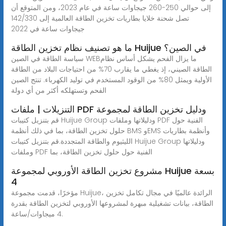
إلى حوالي 250-260 جيجاوات ساعة في عام 2023، ومن المتوقع أن
تصل شحنة خلايا بطاريات تخزين الطاقة العالمية إلى 142/330
جيجاوات ساعة في 2022
ما هو تصنيف نظام تخزين الطاقة Huijue في الصين؟
سياسة الطاقة في الصين WEBما يزال الفحم يشكل أساس نظام
الطاقة الصيني، إذ يغطي ما يقارب 70% من احتياجات البلاد من الطاقة
الأولية ويمثل 80% من الوقود المستخدم في توليد الكهرباء. تنتج الصين
الفحم وتستهلكه أكثر من أي دولة
التنزيلات | ملفات PDF ودليل تخزين الطاقة لمجموعة
قم بتنزيل كتيبات Huijue Group ودليلاتها وملفات PDF الفنية حول
حلول تخزين الطاقة، بما في ذلك أنظمة BMS وEMS وأنظمة بطاريات
الليثيوم والطاقة المتجددة.قم بتنزيل كتيبات Huijue Group ودليلاتها
وملفات PDF الفنية حول حلول تخزين الطاقة، بما
مشروع تخزين الطاقة الأوروبي لمجموعة Huijue بسعة
4
مؤخرًا، قدمت مجموعة Huijue، الرائدة عالميًا في مجال تكامل تخزين
الطاقة، بيانات تشغيلية مبهرة لمشروعها الأوروبي لتخزين الطاقة بقدرة
4 ميجاوات/ساعة.