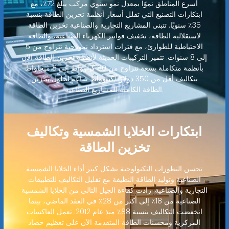
أسرع المناطق نموًا بمعدل نمو سنوي مركب يبلغ 72٪، مع
ابتكارات التصنيع التي تقلل أسعار أنظمة تخزين الطاقة بنسبة
35٪ سنويًا. تتبنى المشاريع التجارية والصناعية تخزين الطاقة
لاستقلالية الطاقة، تخفيف فواتير الكهرباء الصناعية، والطاقة
الاحتياطية للطوارئ، مع فترات استرداد نموذجية تتراوح من 5
إلى 8 سنوات. تتميز التركيبات الحديثة لأنظمة تخزين الطاقة الآن
بأنظمة متكاملة بسعة تتراوح من 80 كيلوواط إلى 8 ميجاواط
بتكاليف أقل من 350 دولارًا/كيلوواط ساعة لحلول تخزين
الطاقة الكاملة للمشاريع الصناعية.
ابتكارات الخلايا الشمسية وتكاليف
تخزين الطاقة
تحسن التطورات التكنولوجية بشكل كبير أداء الخلايا الشمسية
الصناعية وتوليد الطاقة النظيفة مع تقليل التكاليف للتطبيقات
التجارية والصناعية. زادت كفاءة الجيل التالي من الخلايا الشمسية
الصناعية من 18٪ إلى أكثر من 28٪ في العقد الماضي، بينما
انخفضت التكاليف بنسبة 88٪ منذ عام 2012. تعمل العاكسات
المركزية ومحسنات الطاقة المتقدمة الآن على تعظيم حصاد