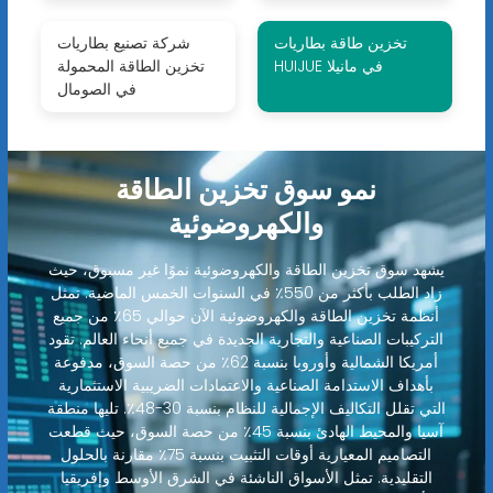
تخزين طاقة بطاريات
شركة تصنيع بطاريات
HUIJUE في مانيلا
تخزين الطاقة المحمولة
في الصومال
نمو سوق تخزين الطاقة
والكهروضوئية
يشهد سوق تخزين الطاقة والكهروضوئية نموًا غير مسبوق، حيث
زاد الطلب بأكثر من 550٪ في السنوات الخمس الماضية. تمثل
أنظمة تخزين الطاقة والكهروضوئية الآن حوالي 65٪ من جميع
التركيبات الصناعية والتجارية الجديدة في جميع أنحاء العالم. تقود
أمريكا الشمالية وأوروبا بنسبة 62٪ من حصة السوق، مدفوعة
بأهداف الاستدامة الصناعية والاعتمادات الضريبية الاستثمارية
التي تقلل التكاليف الإجمالية للنظام بنسبة 30-48٪. تليها منطقة
آسيا والمحيط الهادئ بنسبة 45٪ من حصة السوق، حيث قطعت
التصاميم المعيارية أوقات التثبيت بنسبة 75٪ مقارنة بالحلول
التقليدية. تمثل الأسواق الناشئة في الشرق الأوسط وإفريقيا