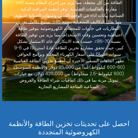
الطاقة من كل محطة، مما يزيد من إخراج النظام بنسبة 40٪
مقارنة بالعاكسات التقليدية. توفر أنظمة المراقبة الذكية
الصناعية بيانات أداء في الوقت الفعلي وتنبيهات الصيانة التنبؤية،
مما يقلل التكاليف التشغيلية بنسبة 45٪. يسمح تكامل تخزين
البطاريات في حاويات للمحطات الكهروضوئية بتوفير طاقة
احتياطية وتحسين وقت الاستخدام، مما يزيد من توفير الطاقة
بنسبة 70-85٪. حسنت هذه الابتكارات عائد الاستثمار بشكل
كبير، حيث تحقق مشاريع تخزين الطاقة عادةً استردادًا في 6-9
سنوات اعتمادًا على أسعار الكهرباء المحلية وبرامج الحوافز.
تظهر اتجاهات التسعير الأخيرة أن أنظمة تخزين الطاقة القياسية
(60-600 كيلوواط) تبدأ من 85،000 دولار والأنظمة المتوسطة
(600 كيلوواط-2.5 ميجاواط) من 420،000 دولار، مع خيارات
تمويل مرنة بما في ذلك اتفاقيات شراء الطاقة والقروض
الصناعية المتاحة للمشاريع التجارية.
احصل على تحديثات تخزين الطاقة والأنظمة
الكهروضوئية المتجددة