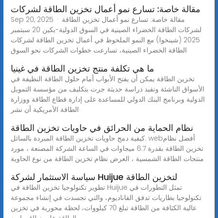
مقالة خاصة: تسارع نمو أعمال تخزين الطاقة لشركات
Sep 20, 2025 · مقالة خاصة: تسارع نمو أعمال تخزين الطاقة
لشركات الطاقة الخضراء الصينية في السوق الدولية-بكين 20 سبتمبر
2025 (شينخوا) مع النمو الملحوظ في أعمال تخزين الطاقة لشركات
الطاقة الخضراء الصينية، تسارعت خطوات الشركات نحو السوق
ما هي تكلفة منتج تخزين الطاقة في غينيا
تخزين الطاقة يمكن أن يفتح الأبواب أمام حلول الطاقة النظيفة في
الأسواق الناشئة وتفيد دراسة حديثة جرت بتكليف من مؤسسة التمويل
الدولية وبرنامج البنك الدولي للمساعدة على إدارة قطاع الطاقة ووزارة
الطاقة الأمريكية أن نشر
نظام الحماية من الحرائق في حاويات تخزين الطاقة
كيفية دمج حاويات تخزين الطاقة المبردة بالسائل. webأفضل نظام
تخزين الطاقة بقدرة 6.7 ميجاوات في الساعة الشركة المصنعة ، مورد
منتجات الطاقة الشمسية ، العرض نظام تخزين الطاقة من نوع الحاوية
سياسة الاستثمار لشركة Huijue لتخزين الطاقة
تطوير تكنولوجيا تخزين الطاقة في Huijue تمثل التطورات في
تكنولوجيا بطاريات تدفق الفاناديوم، والتي تجسدت في إنشاء مجموعة
عالية الكثافة من الطاقة تبلغ 70 كيلووات، لحظة محورية في تخزين
الطاقة على نطاق واسع.