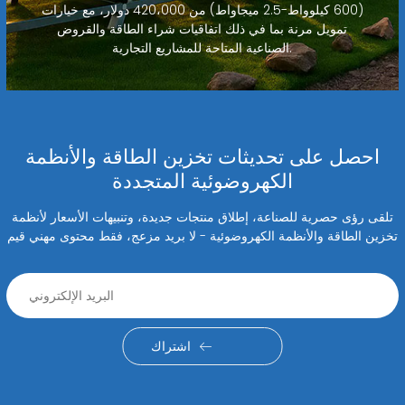
(600 كيلوواط-2.5 ميجاواط) من 420،000 دولار، مع خيارات
تمويل مرنة بما في ذلك اتفاقيات شراء الطاقة والقروض
الصناعية المتاحة للمشاريع التجارية.
احصل على تحديثات تخزين الطاقة والأنظمة
الكهروضوئية المتجددة
تلقى رؤى حصرية للصناعة، إطلاق منتجات جديدة، وتنبيهات الأسعار لأنظمة
تخزين الطاقة والأنظمة الكهروضوئية - لا بريد مزعج، فقط محتوى مهني قيم
اشتراك