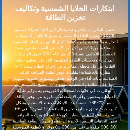
ابتكارات الخلايا الشمسية وتكاليف
تخزين الطاقة
تحسن التطورات التكنولوجية بشكل كبير أداء الخلايا الشمسية
الصناعية وتوليد الطاقة النظيفة مع تقليل التكاليف للتطبيقات
التجارية والصناعية. زادت كفاءة الجيل التالي من الخلايا الشمسية
الصناعية من 18٪ إلى أكثر من 28٪ في العقد الماضي، بينما
انخفضت التكاليف بنسبة 88٪ منذ عام 2012. تعمل العاكسات
المركزية ومحسنات الطاقة المتقدمة الآن على تعظيم حصاد
الطاقة من كل محطة، مما يزيد من إخراج النظام بنسبة 40٪
مقارنة بالعاكسات التقليدية. توفر أنظمة المراقبة الذكية
الصناعية بيانات أداء في الوقت الفعلي وتنبيهات الصيانة التنبؤية،
مما يقلل التكاليف التشغيلية بنسبة 45٪. يسمح تكامل تخزين
البطاريات في حاويات للمحطات الكهروضوئية بتوفير طاقة
احتياطية وتحسين وقت الاستخدام، مما يزيد من توفير الطاقة
بنسبة 70-85٪. حسنت هذه الابتكارات عائد الاستثمار بشكل
كبير، حيث تحقق مشاريع تخزين الطاقة عادةً استردادًا في 6-9
سنوات اعتمادًا على أسعار الكهرباء المحلية وبرامج الحوافز.
تظهر اتجاهات التسعير الأخيرة أن أنظمة تخزين الطاقة القياسية
(60-600 كيلوواط) تبدأ من 85،000 دولار والأنظمة المتوسطة