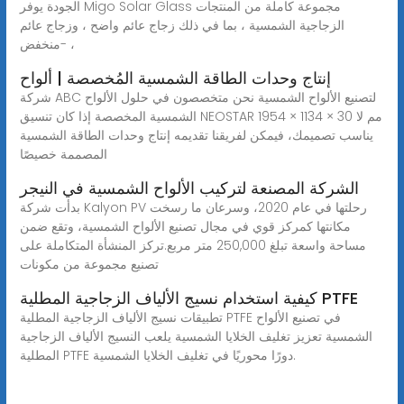
الجودة يوفر Migo Solar Glass مجموعة كاملة من المنتجات
الزجاجية الشمسية ، بما في ذلك زجاج عائم واضح ، وزجاج عائم
منخفض- ،
إنتاج وحدات الطاقة الشمسية المُخصصة | ألواح
شركة ABC لتصنيع الألواح الشمسية نحن متخصصون في حلول الألواح
الشمسية المخصصة إذا كان تنسيق NEOSTAR 1954 × 1134 × 30 مم لا
يناسب تصميمك، فيمكن لفريقنا تقديمه إنتاج وحدات الطاقة الشمسية
المصممة خصيصًا
الشركة المصنعة لتركيب الألواح الشمسية في النيجر
بدأت شركة Kalyon PV رحلتها في عام 2020، وسرعان ما رسخت
مكانتها كمركز قوي في مجال تصنيع الألواح الشمسية، وتقع ضمن
مساحة واسعة تبلغ 250,000 متر مربع.تركز المنشأة المتكاملة على
تصنيع مجموعة من مكونات
كيفية استخدام نسيج الألياف الزجاجية المطلية PTFE
تطبيقات نسيج الألياف الزجاجية المطلية PTFE في تصنيع الألواح
الشمسية تعزيز تغليف الخلايا الشمسية يلعب النسيج الألياف الزجاجية
المطلية PTFE دورًا محوريًا في تغليف الخلايا الشمسية.