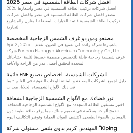
افضل شركات الطاقة الشمسية في مصر 2025
أفضل شركات تركيب الطاقة الشمسية في مصر وأسعارها 2025
تتصدر افضل شركات الطاقة الشمسية في مصر وافضل شركات
تركيب الطاقة الشمسية قائمة الخيارات المفضلة للمنازل والمشاريع
التجارية.
مصنعو وموردو غرف الشمس الزجاجية المخصصة
Apr 21, 2025 · باعتبارها شركة رائدة في تصنيع في الصين، تقدم
شركة Foshan Huangya Aluminum Technology Co., Ltd.
غرف شمسية زجاجية قابلة للتخصيص مصممة خصيصًا لتلبية احتياجاتك
المحددة لتحقيق أقصى قدر من الراحة والأناقة
قائمة ENF للشركات الشمسية، اختصاص تصنيع
دليل لجميع الشركات المصنعة و المثبتة للوحات الضوئية في العالم - بما
في ذلك الألواح الشمسية، الخلايا، معدات
ثور فضاءك مع الألواح الشمسية الزجاجية الشفافة
اختبر مستقبل الطاقة المتجددة مع الألواح الشمسية الزجاجية الشفافة.
تندمج ألواحنا بسلاسة في تصميم مبناك، مما يوفر طاقة نظيفة دون
المساس بالضوء الطبيعي. اكتشف الفوائد العملية وتوفير التكاليف اليوم.
المهندس كريم بدوي يلتقى مسئولى شركة "Kiping