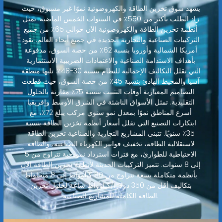
يشهد سوق تخزين الطاقة والكهروضوئية نموًا غير مسبوق، حيث
زاد الطلب بأكثر من 550٪ في السنوات الخمس الماضية. تمثل
أنظمة تخزين الطاقة والكهروضوئية الآن حوالي 65٪ من جميع
التركيبات الصناعية والتجارية الجديدة في جميع أنحاء العالم. تقود
أمريكا الشمالية وأوروبا بنسبة 62٪ من حصة السوق، مدفوعة
بأهداف الاستدامة الصناعية والاعتمادات الضريبية الاستثمارية
التي تقلل التكاليف الإجمالية للنظام بنسبة 30-48٪. تليها منطقة
آسيا والمحيط الهادئ بنسبة 45٪ من حصة السوق، حيث قطعت
التصاميم المعيارية أوقات التثبيت بنسبة 75٪ مقارنة بالحلول
التقليدية. تمثل الأسواق الناشئة في الشرق الأوسط وإفريقيا
أسرع المناطق نموًا بمعدل نمو سنوي مركب يبلغ 72٪، مع
ابتكارات التصنيع التي تقلل أسعار أنظمة تخزين الطاقة بنسبة
35٪ سنويًا. تتبنى المشاريع التجارية والصناعية تخزين الطاقة
لاستقلالية الطاقة، تخفيف فواتير الكهرباء الصناعية، والطاقة
الاحتياطية للطوارئ، مع فترات استرداد نموذجية تتراوح من 5
إلى 8 سنوات. تتميز التركيبات الحديثة لأنظمة تخزين الطاقة الآن
بأنظمة متكاملة بسعة تتراوح من 80 كيلوواط إلى 8 ميجاواط
بتكاليف أقل من 350 دولارًا/كيلوواط ساعة لحلول تخزين
الطاقة الكاملة للمشاريع الصناعية.