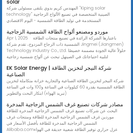
solar
المهندس كريم بدوي يلتقى مسئولى شركة "Kiping solar
technology" الصينية المتخصصة في تصنيع الألواح الزجاجية
المستخدمة في توليد الطاقة الشمسية - اليوم الاقتصادي
موردو ومصنعو ألواح الطاقة الشمسية الزجاجية
Apr 1, 2025 · باعتبارها الشركة الرائدة في تصنيع منتجات الطاقة
الشمسية ذات الزجاج المزدوج، تقدم شركة Jingmei (Jiangmen)
Technology Industry Co., Ltd. حلولاً عالية الجودة مصممة خصيصًا
لتلبية احتياجاتك في الصينهل تبحث عن ألواح شمسية زجاجية
EK Solar Energy | شركة النيجر لتخزين الطاقة
الصناعية
شركة النيجر لتخزين الطاقة الصناعية والتجارية خزانة متكاملة لتخزين
الطاقة الشمسية بقدرة 60 كيلووات في الساعة و100 وات في الساعة
(تبريد الهواء) ابتكار البحث والتطوير
مصادر شركات تصنيع غرف الشمس الزجاجية المدخرة
البحث عن شركات تصنيع غرف الشمس الزجاجية المدخرة للطاقة
موردين غرف الشمس الزجاجية المدخرة للطاقة ومنتجات غرف
الشمس الزجاجية المدخرة للطاقة بأفضل الأسعار في
Alibaba.comعزل حراري توفير الطاقة شعبية حديقة في الهواء