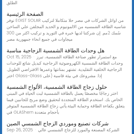
الطلق
الصفحة الرئيسية
توفر EGIST SOLAR من اوائل الشركات في مصر حلا متكاملا لتركيب
شاسيه الطاقه الشمسيه من الالمونيوم و الحديد المجلفن علي الساخن
سُمك 2مم. إن شركتنا لديها خبره في التوريد و تركيب اكثر من 300
ميجاوات في جميع انحاء جمهورية مصر
هل وحدات الطاقة الشمسية الزجاجية مناسبة
Oct 15, 2025 · مع استمرار تطور صناعة الطاقة الشمسية، تبرز
وحدات الطاقة الشمسية الكهروضوئية الزجاجية كبديل شائع للوحدات
الزجاجية الخلفية التقليدية. تشتهر بمتانتها وعمرها الافتراضي الطويل.
اختر Glass-Glass إذا: مشروعك في بيئة قاسية (على
حلول زجاج الطاقة الشمسية، الألواح الشمسية
اختر زجاجًا مخصصًا يعمل بالطاقة الشمسية لبث الحياة في المبنى
الخاص بك. استخدم الطاقة المتجددة لتحقيق وضع مربح للجانبين فيما
يتعلق بكفاءة الطاقة وحماية البيئة.يأتي زجاج الطاقة الشمسية المتوفر
في GLAShern بأحجام متعددة
شركات تصنيع وموردي الزجاج الشمسي الصين
Sep 26, 2025 · الشركة المصنعة والمورد للزجاج الشمسي عالي