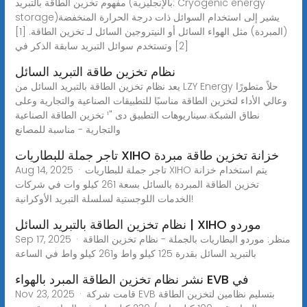
مفهوم تخزين الطاقة بالتبريد (بالإنجليزية: Cryogenic energy
storage)‏ يشير إلى استخدام السوائل ذات درجة الحرارة المنخفضة
(المبردة) مثل الهواء السائل أو النيتروجين السائل لـ تخزين الطاقة. [1]
[2] وتستخدم سوائل التبريد سابقة الذكر في
نظام تخزين طاقة التبريد السائل
يعد نظام تخزين الطاقة بالتبريد السائل من LZY Energy حلاً متطورًا
وعالي الأداء لتخزين الطاقة مناسبًا للتطبيقات الصناعية والتجارية وعلى
نطاق الشبكة.سيناريوهات التطبيق دى "¹ تخزين الطاقة الصناعية
والتجارية - مناسبة للمصانع
تاجر جملة للبطاريات XIHO خزانة تخزين طاقة مبردة
Aug 14, 2025 · تاجر جملة للبطاريات XIHO يتم استخدام خزانة
تخزين الطاقة المبردة بالسائل بسعة 261 كيلو وات في شركات
الخدمات اللوجستية لسلسلة التبريد الأوكرانية!
نظام تخزين الطاقة بالتبريد السائل | XIHO موردو
Sep 17, 2025 · منظر: موردو البطاريات بالجملة - نظام تخزين الطاقة
بالتبريد السائل بقدرة 125 كيلو واط و261 كيلو واط في الساعة
نشر نظام تخزين الطاقة المبرد بالهواء EVB في
Nov 23, 2025 · قامت شركة EVB بتسليم نظامين لتخزين الطاقة