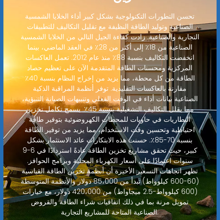
تحسن التطورات التكنولوجية بشكل كبير أداء الخلايا الشمسية
الصناعية وتوليد الطاقة النظيفة مع تقليل التكاليف للتطبيقات
التجارية والصناعية. زادت كفاءة الجيل التالي من الخلايا الشمسية
الصناعية من 18٪ إلى أكثر من 28٪ في العقد الماضي، بينما
انخفضت التكاليف بنسبة 88٪ منذ عام 2012. تعمل العاكسات
المركزية ومحسنات الطاقة المتقدمة الآن على تعظيم حصاد
الطاقة من كل محطة، مما يزيد من إخراج النظام بنسبة 40٪
مقارنة بالعاكسات التقليدية. توفر أنظمة المراقبة الذكية
الصناعية بيانات أداء في الوقت الفعلي وتنبيهات الصيانة التنبؤية،
مما يقلل التكاليف التشغيلية بنسبة 45٪. يسمح تكامل تخزين
البطاريات في حاويات للمحطات الكهروضوئية بتوفير طاقة
احتياطية وتحسين وقت الاستخدام، مما يزيد من توفير الطاقة
بنسبة 70-85٪. حسنت هذه الابتكارات عائد الاستثمار بشكل
كبير، حيث تحقق مشاريع تخزين الطاقة عادةً استردادًا في 6-9
سنوات اعتمادًا على أسعار الكهرباء المحلية وبرامج الحوافز.
تظهر اتجاهات التسعير الأخيرة أن أنظمة تخزين الطاقة القياسية
(60-600 كيلوواط) تبدأ من 85،000 دولار والأنظمة المتوسطة
(600 كيلوواط-2.5 ميجاواط) من 420،000 دولار، مع خيارات
تمويل مرنة بما في ذلك اتفاقيات شراء الطاقة والقروض
الصناعية المتاحة للمشاريع التجارية.