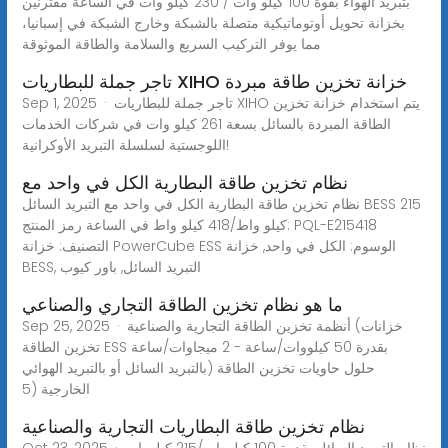
بتبريد الهواء بقوة 100 كيلو وات / 230 كيلو وات في الساعة مقترنين
بخزانة تحويل أوتوماتيكية متصلة بالشبكة وخارج الشبكة في إسبانيا،
مما يوفر التركيب السريع والسلامة والطاقة الموثوقة
تاجر جملة للبطاريات XIHO خزانة تخزين طاقة مبردة
Sep 1, 2025 · تاجر جملة للبطاريات XIHO يتم استخدام خزانة تخزين
الطاقة المبردة بالسائل بسعة 261 كيلو وات في شركات الخدمات
اللوجستية لسلسلة التبريد الأوكرانية!
نظام تخزين طاقة البطارية الكل في واحد مع
نظام تخزين طاقة البطارية الكل في واحد مع التبريد السائل BESS 215
كيلو واط/418 كيلو واط في الساعة رمز المنتج: PQL-E215418
التصنيف: خزانة PowerCube ESS الوسوم: الكل في واحد, خزانة
BESS, التبريد السائل, باور كيوب
ما هو نظام تخزين الطاقة التجاري والصناعي
Sep 25, 2025 · أنظمة تخزين الطاقة التجارية والصناعية (خزانات
تخزين الطاقة ESS بقدرة 50 كيلووات/ساعة - 2 ميجاوات/ساعة
بالتبريد السائل أو بالتبريد الهوائي) حلول حاويات تخزين الطاقة
الخارجية (5
نظام تخزين طاقة البطاريات التجارية والصناعية
Oct 23, 2025 · نظام التبريد السائل بقدرة 100 كيلووات/215 كيلووات