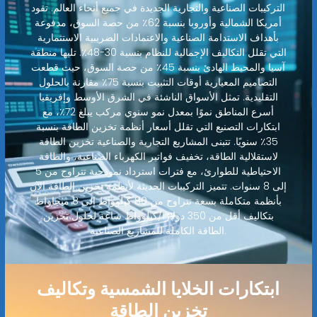
التركيبات الصناعية والتجارية الجديدة في جميع أنحاء العالم. تقود
أمريكا الشمالية وأوروبا بنسبة 62٪ من حصة السوق، مدفوعة
بأهداف الاستدامة الصناعية والاعتمادات الضريبية الاستثمارية
التي تقلل التكاليف الإجمالية للنظام بنسبة 30-48٪. تليها منطقة
آسيا والمحيط الهادئ بنسبة 45٪ من حصة السوق، حيث قطعت
التصاميم المعيارية أوقات التثبيت بنسبة 75٪ مقارنة بالحلول
التقليدية. تمثل الأسواق الناشئة في الشرق الأوسط وإفريقيا
أسرع المناطق نموًا بمعدل نمو سنوي مركب يبلغ 72٪، مع
ابتكارات التصنيع التي تقلل أسعار أنظمة تخزين الطاقة بنسبة
35٪ سنويًا. تتبنى المشاريع التجارية والصناعية تخزين الطاقة
لاستقلالية الطاقة، تخفيف فواتير الكهرباء الصناعية، والطاقة
الاحتياطية للطوارئ، مع فترات استرداد نموذجية تتراوح من 5
إلى 8 سنوات. تتميز التركيبات الحديثة لأنظمة تخزين الطاقة الآن
بأنظمة متكاملة بسعة تتراوح من 80 كيلوواط إلى 8 ميجاواط
بتكاليف أقل من 350 دولارًا/كيلوواط ساعة لحلول تخزين
الطاقة الكاملة للمشاريع الصناعية.
ابتكارات الخلايا الشمسية وتكاليف
تخزين الطاقة