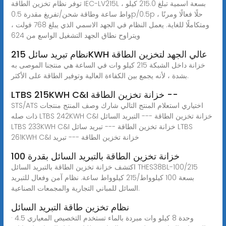
توفر نظام تخزين الطاقة IEC-LV215L ، بسعة اسمية تبلغ 215.0 كيلو
واط ساعة وطاقة شحن/تفريغ مقدرة 0.5p/0.5p ، حلًا فعالًا ومرنًا
ومتكاملًا للغاية. يعمل النظام في الجهد الاسمي الذي يبلغ 768 فولت ،
ويتراوح نطاق الجهد التشغيل الواسع من 624
نظام تبريد سائل 215KWH عالي الجهد لتخزين الطاقة
خزانة داخل الشبكة 215 كيلو وات في الساعة هي منتجنا الموصى به
بشدة ، لأنه يجمع بين الكفاءة العالية وتوفير الطاقة على الأكثر.
LTBS 215KWH C&I خزانة تخزين الطاقة --
STS/ATS اختياري استعلام المنتج التالي شارك وصف المنتج منتجات
ذات صله LTBS 242KWH C&I خزانة تخزين الطاقة --- التبريد السائل
LTBS 233KWH C&I خزانة تخزين الطاقة --- تبريد سائل LTBS
261KWH C&I خزانة تخزين الطاقة --- تبريد
خزانة تخزين الطاقة بالتبريد السائل بقدرة 100
اكتشف خزانة تخزين الطاقة بالتبريد السائل THES38BL-100/215
بسعة 100 كيلوواط/215 كيلوواط ساعة. نظام آمن وفعال للتبريد
السائل للمباني التجارية والمجمعات الصناعية.
نظام تخزين طاقة التبريد السائل
· 4.5 وحدة 8 كيلو وات مبردة بالماء تستخدم التخصيص المعياري