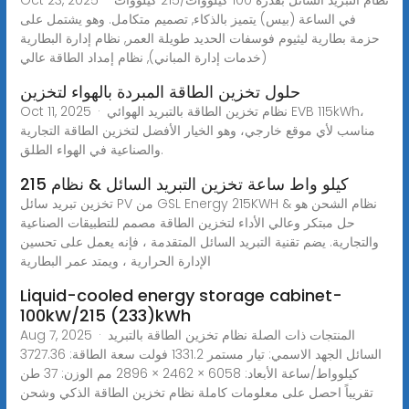
في الساعة (بيس) يتميز بالذكاء, تصميم متكامل. وهو يشتمل على
حزمة بطارية ليثيوم فوسفات الحديد طويلة العمر, نظام إدارة البطارية
(خدمات إدارة المباني), نظام إمداد الطاقة عالي
حلول تخزين الطاقة المبردة بالهواء لتخزين
Oct 11, 2025 · نظام تخزين الطاقة بالتبريد الهوائي EVB 115kWh،
مناسب لأي موقع خارجي، وهو الخيار الأفضل لتخزين الطاقة التجارية
والصناعية في الهواء الطلق.
215 كيلو واط ساعة تخزين التبريد السائل & نظام
تخزين تبريد سائل PV من GSL Energy 215KWH & نظام الشحن هو
حل مبتكر وعالي الأداء لتخزين الطاقة مصمم للتطبيقات الصناعية
والتجارية. يضم تقنية التبريد السائل المتقدمة ، فإنه يعمل على تحسين
الإدارة الحرارية ، ويمتد عمر البطارية
Liquid-cooled energy storage cabinet-
100kW/215 (233)kWh
Aug 7, 2025 · المنتجات ذات الصلة نظام تخزين الطاقة بالتبريد
السائل الجهد الاسمي: تيار مستمر 1331.2 فولت سعة الطاقة: 3727.36
كيلوواط/ساعة الأبعاد: 6058 × 2462 × 2896 مم الوزن: 37 طن
تقريباً احصل على معلومات كاملة نظام تخزين الطاقة الذكي وشحن