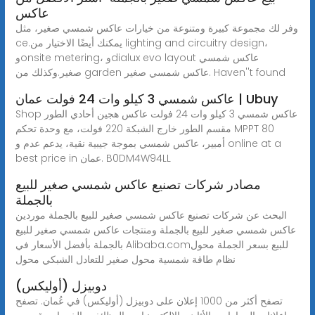
عاكس
وفر لك مجموعة كبيرة ومتنوعة من خيارات عاكس شمسي صغير، مثل
ce.يمكنك أيضًا الاختيار من lighting and circuitry design،
وonsite metering، وdialux evo layout عاكس شمسي
صغير.وكذلك من garden عاكس شمسي صغير. Haven''t found
عاكس شمسي 3 كيلو وات 24 فولت عمان | Ubuy
Shop عاكس شمسي 3 كيلو وات 24 فولت عاكس هجين أحادي الطور
مقسم الطور خارج الشبكة 220 فولت، مع وحدة تحكم MPPT 80
أمبير، عاكس شمسي بموجة جيبية نقية، يدعم عدم و online at a
best price in عمان. B0DM4W94LL
مصادر شركات تصنيع عاكس شمسي صغير للبيع
بالجملة
البحث عن شركات تصنيع عاكس شمسي صغير للبيع بالجملة موردين
عاكس شمسي صغير للبيع بالجملة ومنتجات عاكس شمسي صغير للبيع
بالجملة بأفضل الأسعار في Alibaba.comللبيع بسعر الجملة محول
نظام طاقة شمسية محول صغير للتعادل الشبكي محول
دوبيزل (أوليكس)
تصفح أكثر من 1000 إعلان على دوبيزل (أوليكس) في عُمان. تصفح