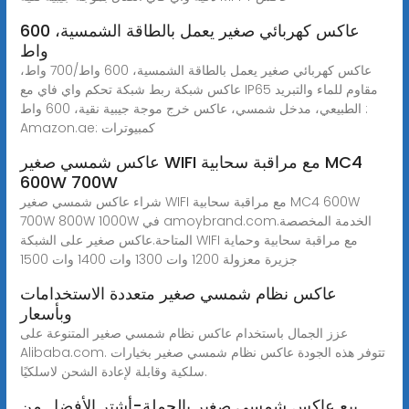
عاكس كهربائي صغير يعمل بالطاقة الشمسية، 600
واط
عاكس كهربائي صغير يعمل بالطاقة الشمسية، 600 واط/700 واط،
عاكس شبكة ربط شبكة تحكم واي فاي مع IP65 مقاوم للماء والتبريد
الطبيعي، مدخل شمسي، عاكس خرج موجة جيبية نقية، 600 واط :
Amazon.ae: كمبيوترات
عاكس شمسي صغير WIFI مع مراقبة سحابية MC4
600W 700W
شراء عاكس شمسي صغير WIFI مع مراقبة سحابية MC4 600W
700W 800W 1000W في amoybrand.com.الخدمة المخصصة
المتاحة.عاكس صغير على الشبكة WIFI مع مراقبة سحابية وحماية
جزيرة معزولة 1200 وات 1300 وات 1400 وات 1500
عاكس نظام شمسي صغير متعددة الاستخدامات
وبأسعار
عزز الجمال باستخدام عاكس نظام شمسي صغير المتنوعة على
Alibaba.com. تتوفر هذه الجودة عاكس نظام شمسي صغير بخيارات
سلكية وقابلة لإعادة الشحن لاسلكيًا.
بيع عاكس شمسي صغير بالجملة-أشتر الأفضل من