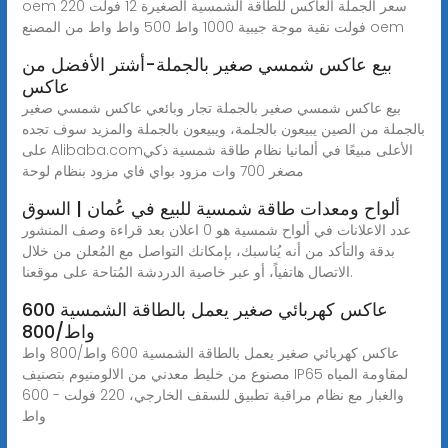
oem سعر الجملة العاكس للطاقة الشمسية الصغيرة 12 فولت 220
فولت نقية موجة جيبية 1000 واط 500 واط واط من المصنع oem
بيع عاكس شمسي صغير بالجملة-أشتر الأفضل من
عاكس
بيع عاكس شمسي صغير بالجملة تجار وبائعي عاكس شمسي صغير
بالجملة من الصين يبيعون بالجلمة، ويبيعون بالجملة والمزيد سوف تجده
على Alibaba.comالأعلى مبيعًا في ألمانيا نظام طاقة شمسية ذكي
مصغر 700 وات مزود بواي فاي مزود بنظام لوحة
ألواح ومعدات طاقة شمسية للبيع في عُمان | السوق
عدد الاعلانات في ألواح شمسية هو 0 اعلان بعد قراءة وصف المنشور
بدقة والتأكد من أنه يُناسبك، بإمكانك التواصل مع المُعلن من خلال
الاتصال هاتفياً، أو عبر خاصية الدردشة المُتاحة على موقعنا.
عاكس كهربائي صغير يعمل بالطاقة الشمسية 600
واط/800
عاكس كهربائي صغير يعمل بالطاقة الشمسية 600 واط/800 واط
مصنوع من خليط معدني من الالومنيوم بتصنيف IP65 لمقاومة المياه
والغبار مع نظام مراقبة تطبيق للسقف الخارجي، 220 فولت - 600
واط