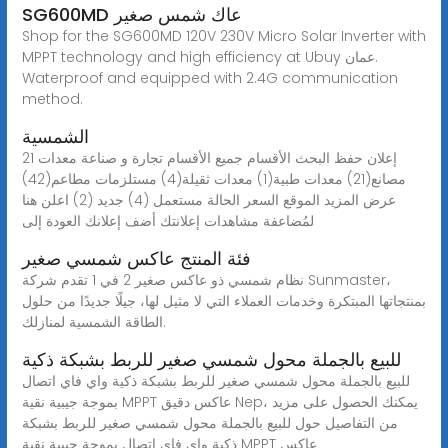
SG600MD عاك شمس صغير
Shop for the SG600MD 120V 230V Micro Solar Inverter with
MPPT technology and high efficiency at Ubuy عمان.
Waterproof and equipped with 2.4G communication
method.
الشمسية
21 إعلان حفظ البحث الأقسام جميع الأقسام تجارة و صناعة معدات
مصانع(21) معدات طبية(1) معدات ثقيلة(4) مستلزمات مطاعم(42)
عرض المزيد الموقع السعر الحالة مستعمل (4) جديد (2) اعلن هنا
لمُضاعفة مشاهدات إعلانتك أضف إعلانك العودة إلى
فئة المنتج عاكس شمسي صغير
نظام شمسي ذو عاكس صغير 2 في 1 تقدم شركة Sunmaster،
بمنتجاتها المبتكرة وخدمات العملاء التي لا مثيل لها، جيلًا جديدًا من حلول
الطاقة الشمسية لمنازلك.
للبيع بالجملة محول شمسي صغير للربط بشبكة ذكية
للبيع بالجملة محول شمسي صغير للربط بشبكة ذكية واي فاي اتصال
بموجة جيبية نقية MPPT عاكس دقيق Nep، يمكنك الحصول على مزيد
من التفاصيل حول للبيع بالجملة محول شمسي صغير للربط بشبكة
ذكية واي فاي اتصال بموجة جيبية نقية MPPT عاكس