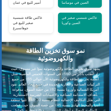
الصين في مومباسا
أمبير للبيع في عمان
عاكس شمسي صغير في
عاكس طاقة شمسية
الصين وكوريا
صغير للبيع في
جوهانسبرغ
نمو سوق تخزين الطاقة
والكهروضوئية
يشهد سوق تخزين الطاقة والكهروضوئية نموًا غير مسبوق، حيث
زاد الطلب بأكثر من 550٪ في السنوات الخمس الماضية. تمثل
أنظمة تخزين الطاقة والكهروضوئية الآن حوالي 65٪ من جميع
التركيبات الصناعية والتجارية الجديدة في جميع أنحاء العالم. تقود
أمريكا الشمالية وأوروبا بنسبة 62٪ من حصة السوق، مدفوعة
بأهداف الاستدامة الصناعية والاعتمادات الضريبية الاستثمارية
التي تقلل التكاليف الإجمالية للنظام بنسبة 30-48٪. تليها منطقة
آسيا والمحيط الهادئ بنسبة 45٪ من حصة السوق، حيث قطعت
التصاميم المعيارية أوقات التثبيت بنسبة 75٪ مقارنة بالحلول