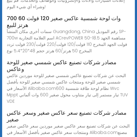
إعلانات السيارات والأثاث والإلكترونيات والوظائف والخدمات. قم ببيع
وشراء أي شيء اليوم!
700 وات لوحة شمسية عاكس صغير 120 فولت 60
هرتز للبيع
سمات أخرى مكان المنشأ Guangdong, China رقم الموديل SP-
700w اسم العلامة التجارية ACrevPOWER مساهمة الجهد 18.5-50
فولت الجهد المخرج 110 فولت/120 فولت/220 فولت/230 فولت تردد
المخرج 50 هرتز/60 هرتز حجم 48*20*5.4 نوع
مصادر شركات تصنيع عاكس شمسي صغير للوحة
وعاكس
البحث عن شركات تصنيع عاكس شمسي صغير للوحة موردين عاكس
شمسي صغير للوحة ومنتجات عاكس شمسي صغير للوحة بأفضل
الأسعار في Alibaba.comنظام لوحة طاقة شمسية 600 Wvc
Mppt تيار مستمر إلى تيار متناوب محول صغير 600 وات ألماني TUV
VDE
مصادر شركات تصنيع سعر عاكس صغير وسعر عاكس
صغير
البحث عن شركات تصنيع سعر عاكس صغير موردين سعر عاكس صغير
ومنتجات سعر عاكس صغير بأفضل الأسعار في Alibaba.comمصنع