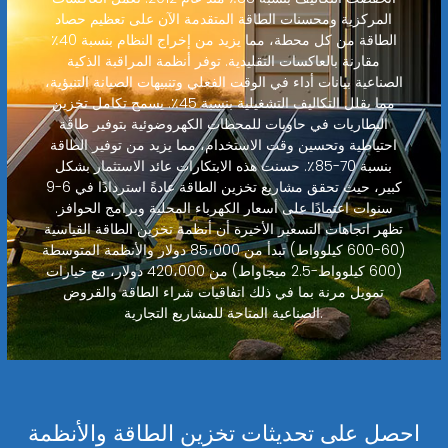
المركزية ومحسنات الطاقة المتقدمة الآن على تعظيم حصاد
الطاقة من كل محطة، مما يزيد من إخراج النظام بنسبة 40٪
مقارنة بالعاكسات التقليدية. توفر أنظمة المراقبة الذكية
الصناعية بيانات أداء في الوقت الفعلي وتنبيهات الصيانة التنبؤية،
مما يقلل التكاليف التشغيلية بنسبة 45٪. يسمح تكامل تخزين
البطاريات في حاويات للمحطات الكهروضوئية بتوفير طاقة
احتياطية وتحسين وقت الاستخدام، مما يزيد من توفير الطاقة
بنسبة 70-85٪. حسنت هذه الابتكارات عائد الاستثمار بشكل
كبير، حيث تحقق مشاريع تخزين الطاقة عادةً استردادًا في 6-9
سنوات اعتمادًا على أسعار الكهرباء المحلية وبرامج الحوافز.
تظهر اتجاهات التسعير الأخيرة أن أنظمة تخزين الطاقة القياسية
(60-600 كيلوواط) تبدأ من 85،000 دولار والأنظمة المتوسطة
(600 كيلوواط-2.5 ميجاواط) من 420،000 دولار، مع خيارات
تمويل مرنة بما في ذلك اتفاقيات شراء الطاقة والقروض
الصناعية المتاحة للمشاريع التجارية.
احصل على تحديثات تخزين الطاقة والأنظمة