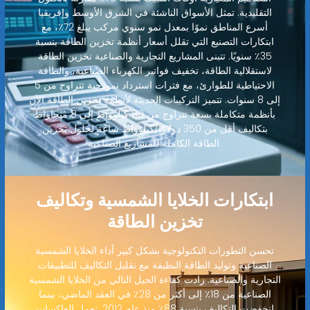
التقليدية. تمثل الأسواق الناشئة في الشرق الأوسط وإفريقيا
أسرع المناطق نموًا بمعدل نمو سنوي مركب يبلغ 72٪، مع
ابتكارات التصنيع التي تقلل أسعار أنظمة تخزين الطاقة بنسبة
35٪ سنويًا. تتبنى المشاريع التجارية والصناعية تخزين الطاقة
لاستقلالية الطاقة، تخفيف فواتير الكهرباء الصناعية، والطاقة
الاحتياطية للطوارئ، مع فترات استرداد نموذجية تتراوح من 5
إلى 8 سنوات. تتميز التركيبات الحديثة لأنظمة تخزين الطاقة الآن
بأنظمة متكاملة بسعة تتراوح من 80 كيلوواط إلى 8 ميجاواط
بتكاليف أقل من 350 دولارًا/كيلوواط ساعة لحلول تخزين
الطاقة الكاملة للمشاريع الصناعية.
ابتكارات الخلايا الشمسية وتكاليف
تخزين الطاقة
تحسن التطورات التكنولوجية بشكل كبير أداء الخلايا الشمسية
الصناعية وتوليد الطاقة النظيفة مع تقليل التكاليف للتطبيقات
التجارية والصناعية. زادت كفاءة الجيل التالي من الخلايا الشمسية
الصناعية من 18٪ إلى أكثر من 28٪ في العقد الماضي، بينما
انخفضت التكاليف بنسبة 88٪ منذ عام 2012. تعمل العاكسات