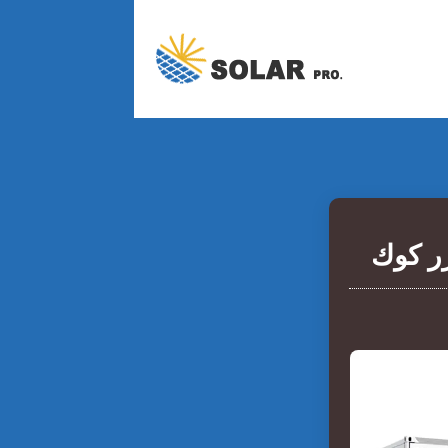
زر كوك