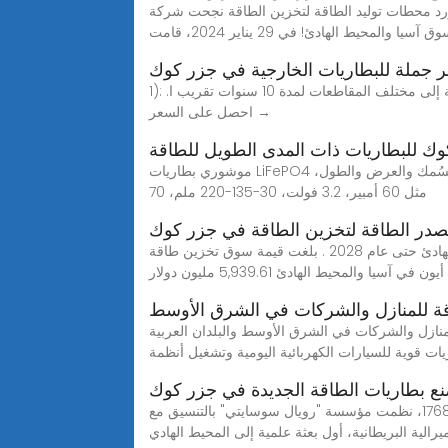
قة نجحت شركة ZNTECH في تأمين مشروع لتخزين الطاقة بقدرة 232 ميجاوات في الساعة في تايوان، مما أدى إلى
والمحيط الهادئ! في 29 يناير 2024، قامت
ر جملة للبطاريات الخارجية في جزر كوك
1): هل أنت منتج أو تاجر؟ رد: نحن خبراء في تصنيع بطاريات الليثيوم. لقد نجحنا في تقديم جميع أنواع حلول بطاريات الليثيوم الشاملة إلى مختلف المقاطعات لمدة 10 سنوات تقريب ا.
احصل على السعر →
ك للبطاريات ذات المدى الطويل للطاقة
موشوري بطاريات LiFePO4 تستخدم في الغالب في بطاريات مركبات الطاقة الجديدة وحزم بطاريات تخزين الطاقة. يتم التعبير عن طراز البطارية من حيث السُمك والعرض والطول،
مثل 60 أمبير، 3.2 فولت، 30-135-220 ملم، 70
در الطاقة لتخزين الطاقة في جزر كوك
ما هو سعر مصدر طاقة تخزين طاقة الليثيوم في كوريا الشمالية؟ سوق تخزين طاقة بطاريات الليثيوم أيون في آسيا والمحيط الهادئ حتى عام 2028 . بلغت قيمة سوق تخزين طاقة
ي آسيا والمحيط الهادئ 5,939.61 مليون دولار
ة للمنازل والشركات في الشرق الأوسط
البلدان العربية. Vasworld Power هي شركة متخصصة في تصنيع بطاريات الرصاص الحمضية, توفير
يات قوية للسيارات الكهربائية اليومية وتشغيل أنظمة
 بطاريات الطاقة الجديدة في جزر كوك
ضمان بطارية الطاقة الجديدة في جزر كوك ضمان بطارية الطاقة الجديدة في جزر كوك. الرحلة الأولى.. تاهيتي ونيوزيلندا في عام 1768، نظمت مؤسسة "رويال سوسايتي" بالتنسيق مع
ميرالية البريطانية، أول بعثة علمية إلى المحيط الهادي