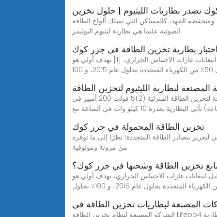
ك تصدر بطاريات الليثيوم | حلول تخزين
ة، ومنخفضة الجهد، كالمساكن التي تمتلك ألواح الطاقة
الضوئية علىما هي بطارية ليثيوم البوليمر
ختبار بطارية تخزين الطاقة في جزر كوك
الطاقة المتجددة في جزر كوك منذ عام 2011، شرعت جزر كوك في برنامج لتطوير الطاقة المتجددة لتحسين أمن الطاقة وتقليل انبعاثات غازات الاحتباس الحراري، [1] بهدف أولي هو
 و 100
المصنعة لبطارية الليثيوم لتخزين الطاقة
الشركة الرائدة في تصنيع وبيع بطاريات الليثيوم بقدرة 10 كيلو وات في الساعة بطارية ليثيوم رائدة بقدرة 10 كيلو وات في الساعة لتخزين الطاقة المنزلية (51.2 فولت 200 أمبير في
 تأتي البطارية بقدرة 10 كيلو وات في الساعة مع
تخزين الطاقة المحمولة في جزر كوك
يسًا في نجاح التحدي العالمي لتعزيز مصادر الطاقة المتجددة؛ نظرًا إلى ما توفره
من مرونة وموثوقية
نع تخزين الطاقة وشحنها في جزر كوك؟
من الطاقة وتقليل انبعاثات غازات الاحتباس الحراري، بهدف أولي هو
كات المصنعة لبطاريات تخزين الطاقة في
الشركة المصنعة لنظام تخزين الطاقة Lifepo4 الكل في م صنع بطارية Lifepo4 All-in-One في الصين. KH LiTech هي شركة محترفة لتصنيع بطاريات الليثيوم الكل في واحد مع 15