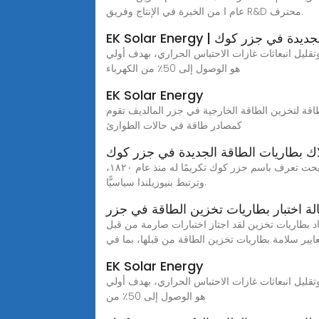
عام ا من الخبرة في الإنتاج وفريق R&D محترف.
لطاقة الجديدة في جزر كوك
حسين أمن الطاقة وتقليل انبعاثات غازات الاحتباس الحراري، بهدف أولي
هو الوصول إلى 50٪ من الكهرباء
EK Solar Energy
 المالديف تقوم JYC Battery بتصنيع وبحث مجموعة متنوعة من بطاريات الرصاص الحمضية لاستخدامها
كمصادر طاقة في حالات الطوارئ
اك بطاريات الطاقة الجديدة في جزر كوك
تتكون جزر كوك من ١٥ جزيرة رئيسة، وأطلق عليها مكتشفها الكابتن جيمس كوك، اسم جزر هيرفي في عام ١٧٧٣، لكنها أصبحت تعرف باسم جزر كوك تكريمًا له منذ عام ١٨٢٠،
وترتبط بنيوزيلندا سياسيًّا.
لة اختبار بطاريات تخزين الطاقة في جزر
اختبارات صارمة من قبل TÜV Rheinland، المؤسسة الرائدة عالمي ا في مجال اختبار واعتماد الجهات الخارجية.وقد تم اعتماد العديد من
ايير سلامة بطاريات تخزين الطاقة من قبلها، بما في
EK Solar Energy
تحسين أمن الطاقة وتقليل انبعاثات غازات الاحتباس الحراري، بهدف أولي
هو الوصول إلى 50٪ من