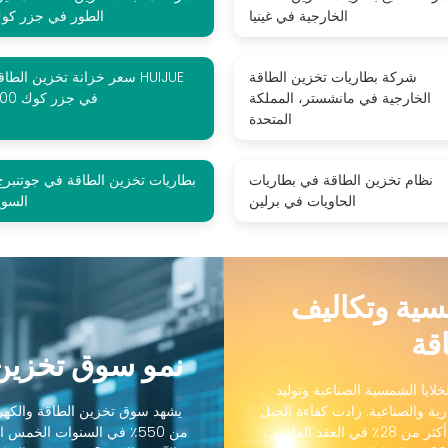
الخارجية في غينيا
الطور في جزر كو
شركة بطاريات تخزين الطاقة
سعر خزانة تخزين الطاقة UIJUE
الخارجية في مانشستر، المملكة
500 في جزر كوك
المتحدة
نظام تخزين الطاقة في بطاريات
بطاريات تخزين الطاقة في جوتنبرج
الحاويات في برلين
السوي
مسية وتكاليف
قة
نمو سوق تخزين 
لايا الشمسية الصناعية وتوليد
رية والصناعية. زادت كفاءة الجيل
يشهد سوق تخزين الطاقة والكهرو
التالي من الخلايا الشمسية الصناعية من 18٪ إلى أكثر من 28٪ في العقد الماضي،
من 550٪ في السنوات الخمس