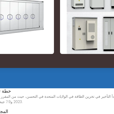
خطة ت
2023 و7.9 جيجاوات من المقرر تشغيلها في النصف الثاني من العام.
المج