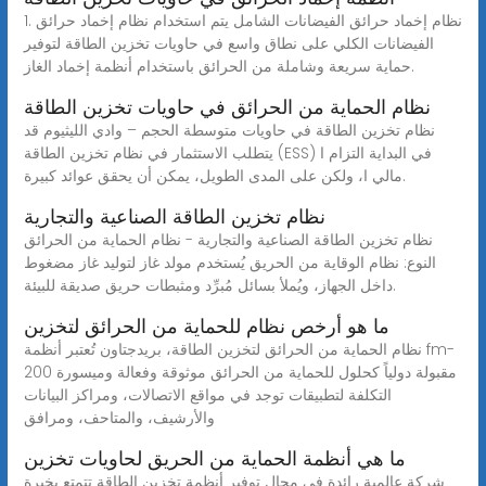
1. نظام إخماد حرائق الفيضانات الشامل يتم استخدام نظام إخماد حرائق
الفيضانات الكلي على نطاق واسع في حاويات تخزين الطاقة لتوفير
حماية سريعة وشاملة من الحرائق باستخدام أنظمة إخماد الغاز.
نظام الحماية من الحرائق في حاويات تخزين الطاقة
نظام تخزين الطاقة في حاويات متوسطة الحجم – وادي الليثيوم قد
يتطلب الاستثمار في نظام تخزين الطاقة (ESS) في البداية التزام ا
مالي ا، ولكن على المدى الطويل، يمكن أن يحقق عوائد كبيرة.
نظام تخزين الطاقة الصناعية والتجارية
نظام تخزين الطاقة الصناعية والتجارية - نظام الحماية من الحرائق
النوع: نظام الوقاية من الحريق يُستخدم مولد غاز لتوليد غاز مضغوط
داخل الجهاز، ويُملأ بسائل مُبرِّد ومثبطات حريق صديقة للبيئة.
ما هو أرخص نظام للحماية من الحرائق لتخزين
نظام الحماية من الحرائق لتخزين الطاقة، بريدجتاون تُعتبر أنظمة fm-
200 مقبولة دولياً كحلول للحماية من الحرائق موثوقة وفعالة وميسورة
التكلفة لتطبيقات توجد في مواقع الاتصالات، ومراكز البيانات
والأرشيف، والمتاحف، ومرافق
ما هي أنظمة الحماية من الحريق لحاويات تخزين
شركة عالمية رائدة في مجال توفير أنظمة تخزين الطاقة تتمتع بخبرة