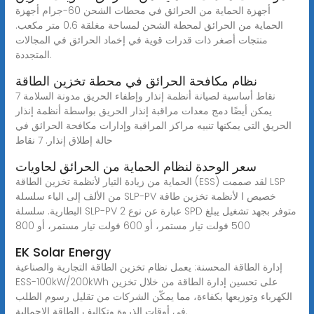
أجهزة الحماية من الحرائق في محطات الشحن 60-جرام أجهزة
الحماية من الحرائق لمحطة الشحن لمساحة مغلقة 0.6 متر مكعب.
منتجات أصغر ذات قدرات قوية في إخماد الحرائق في المجالات
المتجددة.
نظام مكافحة الحرائق في محطة تخزين الطاقة
7 نقاط أساسية لصيانة أنظمة إنذار وإطفاء الحريق مدونة السلامة
يمكن أيضًا دمج معدات مراقبة إنذار الحريق بواسطة أنظمة إنذار
الحريق التي يمكنها تنبيه مراكز المراقبة وإدارات مكافحة الحرائق في
حالة إطلاق إنذار. 7 نقاط
سعر الوحدة لنظام الحماية من الحرائق لحاويات
الحماية من زيادة التيار لأنظمة تخزين الطاقة (ESS) لقد صممت LSP
من الألف إلى الياء سلسلة SLP-PV خصيص ا لأنظمة تخزين طاقة
البطارية. سلسلة SLP-PV عبارة عن نوع 2 SPD متوفر بجهد تشغيل يبلغ
500 فولت تيار مستمر، أو 600 فولت تيار مستمر، أو 800
EK Solar Energy
إدارة الطاقة المحسنة: يعمل نظام تخزين الطاقة التجارية والصناعية
ESS-100kW/200kWh على تحسين إدارة الطاقة من خلال تخزين
الكهرباء وتوزيعها بكفاءة، مما يمكّن الشركات من تقليل رسوم الطلب
في أوقات الذروة وتكاليف الطاقة الإجمالية.