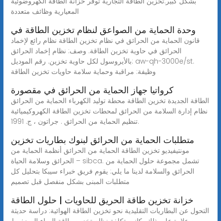
بشكل كبير.تخزين الطاقة التجارية توفر خزانة الطاقة الكهروضوئية
المعيارية وظائف متعددة
وحدة الحماية من الصواعق لنظام تخزين الطاقة في
قانون الحماية من الحرائق في نظام تخزين الطاقة نظام رائع لإخماد
الحرائق في حاوية تخزين الطاقة. وصف: نظام إخماد الحرائق
بالأيروسول لكل حاوية تخزين. رقم الموديل: aw-qh-3000e/st.
وظيفة: مراقبة وحماية سلامة حاويات تخزين الطاقة
كرواتيا جهاز الحماية من الحرائق في مقصورة
الطاقة الجديدة تخزين الطاقة محطة توليد الكهرباء الحماية من الحرائق
نظام إدارة السلامة من الحرائق لمحطات تخزين الطاقة الكهروكيميائية
تنظيم الحماية من الحرائق . جراتون ، ج. 1991.
متطلبات الحماية من الحرائق لبنوك بطاريات تخزين
مونتيفيديو تخزين الطاقة الحماية من الحرائق أنظمة الحماية من
الحرائق وسلامة الحياة – sibca. تشمل مجموعة حلول الحماية من
الحرائق والسلامة لدينا ما يلي: يقوم فريق خبراء سيبكا بتحليل كل
متطلبات المبنى بشكل منفصل قبل تصميم
خزانة تخزين طاقة الحريق للحاويات | حلول الطاقة
التحول عن البطاريات التقليدية نحو تخزين الطاقة الهوائية: دراسة حديثة
من علاوة على ذلك، كانت تكلفة نظام تخزين طاقة الهواء المضغوط