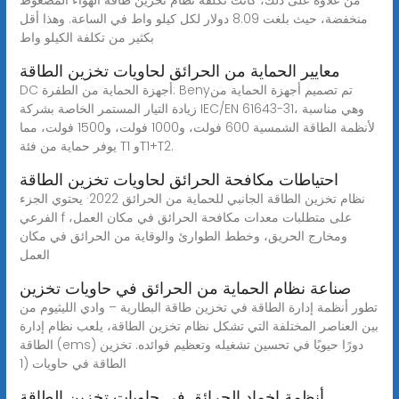
منخفضة، حيث بلغت 8.09 دولار لكل كيلو واط في الساعة. وهذا أقل
بكثير من تكلفة الكيلو واط
معايير الحماية من الحرائق لحاويات تخزين الطاقة
DC أجهزة الحماية من الطفرة: Benyتم تصميم أجهزة الحماية من
زيادة التيار المستمر الخاصة بشركة IEC/EN 61643-31، وهي مناسبة
لأنظمة الطاقة الشمسية 600 فولت، و1000 فولت، و1500 فولت، مما
يوفر حماية من فئة T1 وT1+T2.
احتياطات مكافحة الحرائق لحاويات تخزين الطاقة
نظام تخزين الطاقة الجانبي للحماية من الحرائق 2022· يحتوي الجزء
الفرعي f على متطلبات معدات مكافحة الحرائق في مكان العمل،
ومخارج الحريق، وخطط الطوارئ والوقاية من الحرائق في مكان
العمل
صناعة نظام الحماية من الحرائق في حاويات تخزين
تطور أنظمة إدارة الطاقة في تخزين طاقة البطارية – وادي الليثيوم من
بين العناصر المختلفة التي تشكل نظام تخزين الطاقة، يلعب نظام إدارة
الطاقة (ems) دورًا حيويًا في تحسين تشغيله وتعظيم فوائده. تخزين
الطاقة في حاويات (1
أنظمة إخماد الحرائق في حاويات تخزين الطاقة