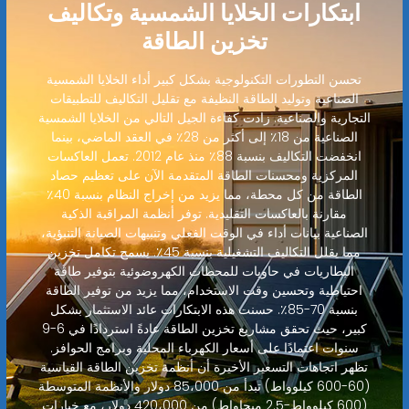
ابتكارات الخلايا الشمسية وتكاليف
تخزين الطاقة
تحسن التطورات التكنولوجية بشكل كبير أداء الخلايا الشمسية
الصناعية وتوليد الطاقة النظيفة مع تقليل التكاليف للتطبيقات
التجارية والصناعية. زادت كفاءة الجيل التالي من الخلايا الشمسية
الصناعية من 18٪ إلى أكثر من 28٪ في العقد الماضي، بينما
انخفضت التكاليف بنسبة 88٪ منذ عام 2012. تعمل العاكسات
المركزية ومحسنات الطاقة المتقدمة الآن على تعظيم حصاد
الطاقة من كل محطة، مما يزيد من إخراج النظام بنسبة 40٪
مقارنة بالعاكسات التقليدية. توفر أنظمة المراقبة الذكية
الصناعية بيانات أداء في الوقت الفعلي وتنبيهات الصيانة التنبؤية،
مما يقلل التكاليف التشغيلية بنسبة 45٪. يسمح تكامل تخزين
البطاريات في حاويات للمحطات الكهروضوئية بتوفير طاقة
احتياطية وتحسين وقت الاستخدام، مما يزيد من توفير الطاقة
بنسبة 70-85٪. حسنت هذه الابتكارات عائد الاستثمار بشكل
كبير، حيث تحقق مشاريع تخزين الطاقة عادةً استردادًا في 6-9
سنوات اعتمادًا على أسعار الكهرباء المحلية وبرامج الحوافز.
تظهر اتجاهات التسعير الأخيرة أن أنظمة تخزين الطاقة القياسية
(60-600 كيلوواط) تبدأ من 85،000 دولار والأنظمة المتوسطة
(600 كيلوواط-2.5 ميجاواط) من 420،000 دولار، مع خيارات