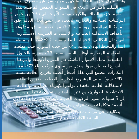
يشهد سوق تخزين الطاقة والكهروضوئية نموًا غير مسبوق، حيث
زاد الطلب بأكثر من 550٪ في السنوات الخمس الماضية. تمثل
أنظمة تخزين الطاقة والكهروضوئية الآن حوالي 65٪ من جميع
التركيبات الصناعية والتجارية الجديدة في جميع أنحاء العالم. تقود
أمريكا الشمالية وأوروبا بنسبة 62٪ من حصة السوق، مدفوعة
بأهداف الاستدامة الصناعية والاعتمادات الضريبية الاستثمارية
التي تقلل التكاليف الإجمالية للنظام بنسبة 30-48٪. تليها منطقة
آسيا والمحيط الهادئ بنسبة 45٪ من حصة السوق، حيث قطعت
التصاميم المعيارية أوقات التثبيت بنسبة 75٪ مقارنة بالحلول
التقليدية. تمثل الأسواق الناشئة في الشرق الأوسط وإفريقيا
أسرع المناطق نموًا بمعدل نمو سنوي مركب يبلغ 72٪، مع
ابتكارات التصنيع التي تقلل أسعار أنظمة تخزين الطاقة بنسبة
35٪ سنويًا. تتبنى المشاريع التجارية والصناعية تخزين الطاقة
لاستقلالية الطاقة، تخفيف فواتير الكهرباء الصناعية، والطاقة
الاحتياطية للطوارئ، مع فترات استرداد نموذجية تتراوح من 5
إلى 8 سنوات. تتميز التركيبات الحديثة لأنظمة تخزين الطاقة الآن
بأنظمة متكاملة بسعة تتراوح من 80 كيلوواط إلى 8 ميجاواط
بتكاليف أقل من 350 دولارًا/كيلوواط ساعة لحلول تخزين
الطاقة الكاملة للمشاريع الصناعية.