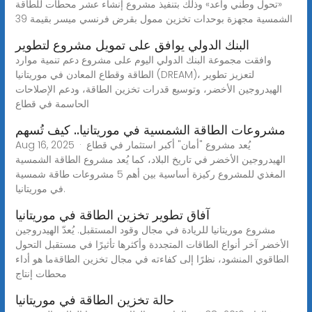
«تحول وطني واعد» وذلك بتنفيذ مشروع إنشاء عشر محطات للطاقة
الشمسية مجهزة بوحدات تخزين ممول بقرض فرنسي ميسر بقيمة 39
البنك الدولي يوافق على تمويل مشروع لتطوير
وافقت مجموعة البنك الدولي اليوم على مشروع دعم تنمية موارد
الطاقة وقطاع المعادن في موريتانيا (DREAM)، لتعزيز تطوير
الهيدروجين الأخضر، وتوسيع قدرات تخزين الطاقة، ودعم الإصلاحات
الحاسمة في قطاع
مشروعات الطاقة الشمسية في موريتانيا.. كيف تُسهم
Aug 16, 2025 · يُعد مشروع "أمان" أكبر استثمار في قطاع
الهيدروجين الأخضر في تاريخ البلاد، كما يُعد مشروع الطاقة الشمسية
المغذي للمشروع ركيزة أساسية بين أهم 5 مشروعات طاقة شمسية
في موريتانيا.
آفاق تطوير تخزين الطاقة في موريتانيا
مشروع موريتانيا للريادة في مجال وقود المستقبل. يُعدّ الهيدروجين
الأخضر آخر أنواع الطاقات المتجددة وأكثرها تأثيرًا في مستقبل التحول
الطاقوي المنشود، نظرًا إلى كفاءته في مجال تخزين الطاقةما هو أداء
محطات إنتاج
حالة تخزين الطاقة في موريتانيا