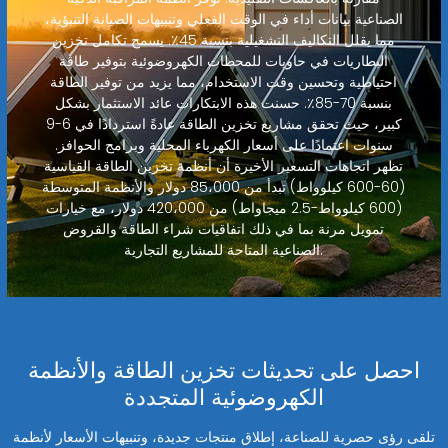
الصناعية بيانات أداء في الوقت الفعلي وتنبيهات الصيانة التنبؤية،
مما يقلل التكاليف التشغيلية بنسبة 45٪. يسمح تكامل تخزين
البطاريات في حاويات للمحطات الكهروضوئية بتوفير طاقة
احتياطية وتحسين وقت الاستخدام، مما يزيد من توفير الطاقة
بنسبة 70-85٪. حسنت هذه الابتكارات عائد الاستثمار بشكل
كبير، حيث تحقق مشاريع تخزين الطاقة عادةً استردادًا في 6-9
سنوات اعتمادًا على أسعار الكهرباء المحلية وبرامج الحوافز.
تظهر اتجاهات التسعير الأخيرة أن أنظمة تخزين الطاقة القياسية
(60-600 كيلوواط) تبدأ من 85،000 دولار والأنظمة المتوسطة
(600 كيلوواط-2.5 ميجاواط) من 420،000 دولار، مع خيارات
تمويل مرنة بما في ذلك اتفاقيات شراء الطاقة والقروض
الصناعية المتاحة للمشاريع التجارية.
احصل على تحديثات تخزين الطاقة والأنظمة
الكهروضوئية المتجددة
تلقى رؤى حصرية للصناعة، إطلاق منتجات جديدة، وتنبيهات الأسعار لأنظمة