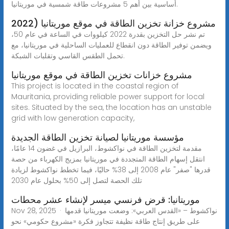
أساسية بين أهم 5 مشروعات طاقة شمسية في موريتانيا.
مشروع خزانة تخزين الطاقة في موقع موريتانيا (2022
تم نشر حل التخزين بقدرة 2022 كيلووات في الساعة في عام 50،
ويضمن توفير الطاقة دون انقطاع للعمليات الساحلية في موريتانيا، مع
تحمل الطقس القاسي وتقلبات الشبكة.
مشروع خزانات تخزين الطاقة في موقع موريتانيا
This project is located in the coastal region of
Mauritania, providing reliable power support for local
sites. Situated by the sea, the location has an unstable
grid with low generation capacity,
مؤسسة موريتانيا لصيانة تخزين الطاقة الجديدة
مقدمة لتخزين الطاقة في نواكشوط، البرازيل في غضون 14 عامًا،
انتقل إسهام الطاقة المتجددة في موريتانيا بمزيج الكهرباء من حصة
قدرها "صفر" عام 2008 إلى 38% حاليًا، فيما تخطط نواكشوط لزيادة
تلك الحصة لتصل إلى 50% بحلول عام 2030
موريتانيا: قرض فرنسي ميسر لإنشاء عشر محطات
Nov 28, 2025 · نواكشوط – «القدس العربي»: وضعت موريتانيا قدمها
على طريق إنتاج طاقة نظيفة تتجاوز فكرة «مشروع حكومي» نحو