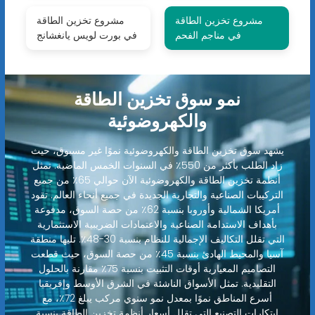
مشروع تخزين الطاقة
مشروع تخزين الطاقة
في مناجم الفحم
في بورت لويس يانغشانج
نمو سوق تخزين الطاقة
والكهروضوئية
يشهد سوق تخزين الطاقة والكهروضوئية نموًا غير مسبوق، حيث
زاد الطلب بأكثر من 550٪ في السنوات الخمس الماضية. تمثل
أنظمة تخزين الطاقة والكهروضوئية الآن حوالي 65٪ من جميع
التركيبات الصناعية والتجارية الجديدة في جميع أنحاء العالم. تقود
أمريكا الشمالية وأوروبا بنسبة 62٪ من حصة السوق، مدفوعة
بأهداف الاستدامة الصناعية والاعتمادات الضريبية الاستثمارية
التي تقلل التكاليف الإجمالية للنظام بنسبة 30-48٪. تليها منطقة
آسيا والمحيط الهادئ بنسبة 45٪ من حصة السوق، حيث قطعت
التصاميم المعيارية أوقات التثبيت بنسبة 75٪ مقارنة بالحلول
التقليدية. تمثل الأسواق الناشئة في الشرق الأوسط وإفريقيا
أسرع المناطق نموًا بمعدل نمو سنوي مركب يبلغ 72٪، مع
ابتكارات التصنيع التي تقلل أسعار أنظمة تخزين الطاقة بنسبة