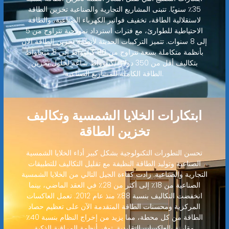
35٪ سنويًا. تتبنى المشاريع التجارية والصناعية تخزين الطاقة
لاستقلالية الطاقة، تخفيف فواتير الكهرباء الصناعية، والطاقة
الاحتياطية للطوارئ، مع فترات استرداد نموذجية تتراوح من 5
إلى 8 سنوات. تتميز التركيبات الحديثة لأنظمة تخزين الطاقة الآن
بأنظمة متكاملة بسعة تتراوح من 80 كيلوواط إلى 8 ميجاواط
بتكاليف أقل من 350 دولارًا/كيلوواط ساعة لحلول تخزين
الطاقة الكاملة للمشاريع الصناعية.
ابتكارات الخلايا الشمسية وتكاليف
تخزين الطاقة
تحسن التطورات التكنولوجية بشكل كبير أداء الخلايا الشمسية
الصناعية وتوليد الطاقة النظيفة مع تقليل التكاليف للتطبيقات
التجارية والصناعية. زادت كفاءة الجيل التالي من الخلايا الشمسية
الصناعية من 18٪ إلى أكثر من 28٪ في العقد الماضي، بينما
انخفضت التكاليف بنسبة 88٪ منذ عام 2012. تعمل العاكسات
المركزية ومحسنات الطاقة المتقدمة الآن على تعظيم حصاد
الطاقة من كل محطة، مما يزيد من إخراج النظام بنسبة 40٪
مقارنة بالعاكسات التقليدية. توفر أنظمة المراقبة الذكية