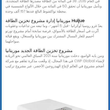
في العام 2016، 38 في المائة من الطاقة مصدرها الطاقة المتجددة،
وتأمل موريتانيا أن تحقق 50 في المائة من خلال الألواح الشمسية في
محطة نواكشوط البالغ عددها 157 ألف وحدة.
موريتانيا إدارة مشروع تخزين الطاقة Huijue
يعدّ غزو روسيا أوكرانيا -قبل 5 أشهر-، وما تبعه من تداعيات وعقوبات
أثّرت في أسعار الطاقة بالأسواق، فرصة سانحة أمام مشروع تورتو
أحميم للغاز المسال المشترك بين موريتانيا والسنغال، ويقع قبالة
سواحلهما.
مشروع تخزين الطاقة الجديد موريتانيا
ومن بابه الواسع، دخلت موريتانيا سنة 2021 السباق العالمي نحو الريادة
في هذا المجال، إذ وقّعت مذكرة تفاهم مع شركة CWP Global لإنشاء
أضخم مشروع في العالم لإنتاج الهيدروجين الأخضر، عبر مشروع تركيب