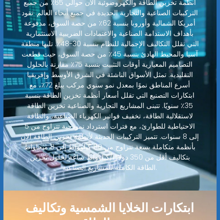
أنظمة تخزين الطاقة والكهروضوئية الآن حوالي 65٪ من جميع
التركيبات الصناعية والتجارية الجديدة في جميع أنحاء العالم. تقود
أمريكا الشمالية وأوروبا بنسبة 62٪ من حصة السوق، مدفوعة
بأهداف الاستدامة الصناعية والاعتمادات الضريبية الاستثمارية
التي تقلل التكاليف الإجمالية للنظام بنسبة 30-48٪. تليها منطقة
آسيا والمحيط الهادئ بنسبة 45٪ من حصة السوق، حيث قطعت
التصاميم المعيارية أوقات التثبيت بنسبة 75٪ مقارنة بالحلول
التقليدية. تمثل الأسواق الناشئة في الشرق الأوسط وإفريقيا
أسرع المناطق نموًا بمعدل نمو سنوي مركب يبلغ 72٪، مع
ابتكارات التصنيع التي تقلل أسعار أنظمة تخزين الطاقة بنسبة
35٪ سنويًا. تتبنى المشاريع التجارية والصناعية تخزين الطاقة
لاستقلالية الطاقة، تخفيف فواتير الكهرباء الصناعية، والطاقة
الاحتياطية للطوارئ، مع فترات استرداد نموذجية تتراوح من 5
إلى 8 سنوات. تتميز التركيبات الحديثة لأنظمة تخزين الطاقة الآن
بأنظمة متكاملة بسعة تتراوح من 80 كيلوواط إلى 8 ميجاواط
بتكاليف أقل من 350 دولارًا/كيلوواط ساعة لحلول تخزين
الطاقة الكاملة للمشاريع الصناعية.
ابتكارات الخلايا الشمسية وتكاليف