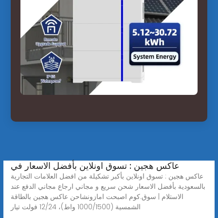
عاكس هجين : تسوق اونلاين بأفضل الاسعار في
عاكس هجين : تسوق اونلاين بأكبر تشكيلة من افضل العلامات التجارية
بالسعودية بأفضل الاسعار شحن سريع و مجاني ارجاع مجاني الدفع عند
الاستلام | سوق.كوم اصبحت امازونشاحن عاكس هجين بالطاقة
الشمسية (1000/1500 واط)، 12/24 فولت تيار