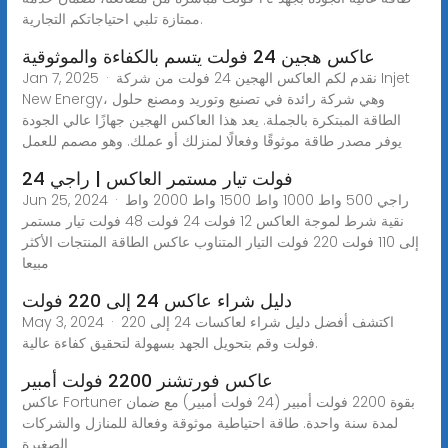
ممتازة تلبي احتياجاتكم التجارية.
عاكس هجين 24 فولت يتسم بالكفاءة والموثوقية
Jan 7, 2025 · نقدم لكم العاكس الهجين 24 فولت من شركة Injet
New Energy، وهي شركة رائدة في تصنيع وتوريد ومصنع حلول
الطاقة المبتكرة بالجملة. يعد هذا العاكس الهجين جهازًا عالي الجودة
يوفر مصدر طاقة موثوقًا وفعالًا لمنزلك أو عملك. وهو مصمم للعمل
24 فولت تيار مستمر العاكس | راجي
Jun 25, 2024 · راجي 500 واط 1000 واط 1500 واط 2000 واط
نقية شرط لموجة العاكس 12 فولت 24 فولت 48 فولت تيار مستمر
إلى 110 فولت 220 فولت التيار المتناوب عاكس الطاقة المنتجات الأكثر
مبيعا
دليل شراء عاكس 24 إلى 220 فولت
May 3, 2024 · اكتشف أفضل دليل شراء لعاكسات 24 إلى 220
فولت وقم بتحويل الجهد بسهولة لتحقيق كفاءة عالية.
عاكس فورتشنر 2200 فولت أمبير
عاكس Fortuner بقوة 2200 فولت أمبير (24 فولت أمبير) مع ضمان
لمدة سنة واحدة. طاقة احتياطية موثوقة وفعالة للمنازل والشركات
الصغيرة