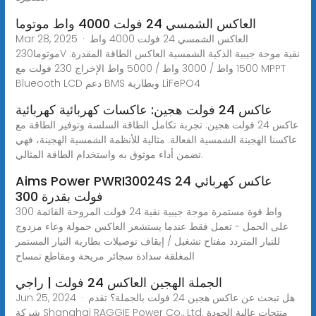
العاكس الشمسي 24 فولت 4000 واط موتوما
Mar 28, 2025 · العاكس الشمسي 24 فولت 4000 واط
موتوما230V نقية موجة جيبية الذكية الشمسية العاكس الطاقة المقدرة:
1500 واط / 3000 واط / 5000 واط الإخراج 230 فولت مع MPPT
Blueooth LCD دعم BMS وبطارية LiFePO4
عاكس 24 فولت هجين: عاكسات كهربائية كهربائية
عاكس 24 فولت هجين: تجربة تكامل الطاقة السلسة وتوفير الطاقة مع
عاكسنا الهجينة الشمسية الفعالة. مثالية للأنظمة الشمسية الهجينة، فهي
تضمن أداء موثوق به واستخدام الطاقة المثالي.
Aims Power PWRI30024S عاكس كهربائي 24
فولت بقدرة 300
300 واط قوة مستمرة موجة جيبية نقية 24 فولت المروحة القائمة
على الحمل - تعمل فقط عندما يستشعر العاكس حمولة وعاء مزدوج
للتيار المتردد مفتاح تشغيل / إيقاف توصيلات بطارية التيار المستمر
المغلقة سدادة سجائر مريحة ومقاطع تمساح
الجملة الهجين العاكس 24 فولت | راجي
Jun 25, 2024 · هل تبحث عن عاكس هجين 24 فولت بالجملة؟ تقدم
شركة Shanghai RAGGIE Power Co., Ltd. منتجات عالية الجودة