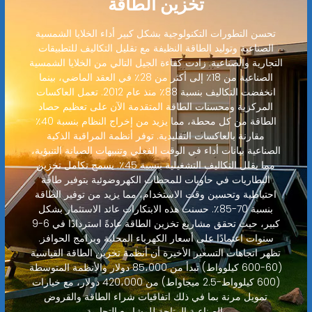
تخزين الطاقة
تحسن التطورات التكنولوجية بشكل كبير أداء الخلايا الشمسية
الصناعية وتوليد الطاقة النظيفة مع تقليل التكاليف للتطبيقات
التجارية والصناعية. زادت كفاءة الجيل التالي من الخلايا الشمسية
الصناعية من 18٪ إلى أكثر من 28٪ في العقد الماضي، بينما
انخفضت التكاليف بنسبة 88٪ منذ عام 2012. تعمل العاكسات
المركزية ومحسنات الطاقة المتقدمة الآن على تعظيم حصاد
الطاقة من كل محطة، مما يزيد من إخراج النظام بنسبة 40٪
مقارنة بالعاكسات التقليدية. توفر أنظمة المراقبة الذكية
الصناعية بيانات أداء في الوقت الفعلي وتنبيهات الصيانة التنبؤية،
مما يقلل التكاليف التشغيلية بنسبة 45٪. يسمح تكامل تخزين
البطاريات في حاويات للمحطات الكهروضوئية بتوفير طاقة
احتياطية وتحسين وقت الاستخدام، مما يزيد من توفير الطاقة
بنسبة 70-85٪. حسنت هذه الابتكارات عائد الاستثمار بشكل
كبير، حيث تحقق مشاريع تخزين الطاقة عادةً استردادًا في 6-9
سنوات اعتمادًا على أسعار الكهرباء المحلية وبرامج الحوافز.
تظهر اتجاهات التسعير الأخيرة أن أنظمة تخزين الطاقة القياسية
(60-600 كيلوواط) تبدأ من 85،000 دولار والأنظمة المتوسطة
(600 كيلوواط-2.5 ميجاواط) من 420،000 دولار، مع خيارات
تمويل مرنة بما في ذلك اتفاقيات شراء الطاقة والقروض
الصناعية المتاحة للمشاريع التجارية.