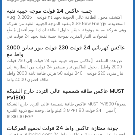
جملة عاكس 24 فولت موجة جيبية نقية
Aug 13, 2025 · اكتشف محول الطاقة عالي الجودة بجهد ٢٤ فولت
بتقنية الموجة الجيبية النقية من شركة SUG New Energy المحدودة،
وهي شركة صينية موثوقة. حسّن حلول الطاقة لديك اليوم!أفضل مُصنِّع
لمحولات التيار المتردد بموجة جيبية نقية بجهد 24 فولت في
عاكس كهربائي 24 فولت 230 فولت بيور ساين 2000
واط مع
عن هذه السلعة 【عاكس موجة جيبية نقية 24 فولت إلى 230 فولت
2000 واط】: يحول العاكس تيار مستمر 24 فولت من البطارية إلى
تيار متردد 220 فولت - 240 فولت 50 هرتز. طاقة ثابتة 2000 واط،
طاقة قصوى 4000 واط.
عاكس طاقة شمسية عالي التردد خارج الشبكة MUST
PV1800
عاكس طاقة شمسية عالي التردد خارج الشبكة MUST PV1800 (بقدرة
3 كيلو واط، وحدة تتبع ذروة القدرة MPPT 80 أمبير – 24 فولت)
15.310,00 EGP
جودة ممتازة عاكس واط 24 فولت لجميع المركبات
تصفح عبر Alibaba.com للحصول على جودة مبتكرة عاكس واط 24