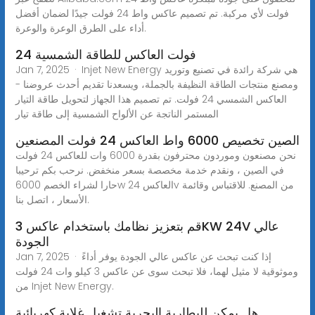
فولت لأي مركبة. تم تصميم عاكس واط 24 فولت جيدًا لضمان أفضل
أداء على الطرق الوعرة والوعرة.
24 فولت العاكس للطاقة الشمسية
Jan 7, 2025 · Injet New Energy هي شركة رائدة في تصنيع وتوريد
ومصنع منتجات الطاقة النظيفة بالجملة، ويسعدنا تقديم أحدث عروضنا -
العاكس الشمسي 24 فولت. تم تصميم هذا الجهاز لتحويل طاقة التيار
المستمر الناتجة عن الألواح الشمسية إلى طاقة تيار
الصين تخصيص 6000 واط العاكس 24 فولت المصنعين
نحن مصنعون وموردون محترفون بقدرة 6000 وات للعاكس 24 فولت
في الصين ، ونقدم خدمة مخصصة بسعر منخفض. نرحب بكم ترحيبا
حارا لشراء الخصم 6000w العاكس 24v من المصنع. للاقتباس وقائمة
الأسعار ، اتصل بنا.
قم بتعزيز نظامك باستخدام عاكس 3KW 24V عالي
الجودة
Jan 7, 2025 · إذا كنت تبحث عن عاكس عالي الجودة يوفر أداءً
وموثوقية لا مثيل لهما، فلا تبحث سوى عن عاكس 3 كيلو وات 24 فولت
من Injet New Energy.
هل يمكن للبطارية البحرية تشغيل غلاية كهربائية