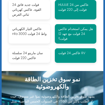
HUIJUE عاكس من 24
24 فولت جديد فائق
فولت إلى 220 فولت
القوة، عاكس كهربائي
ثنائي الغرض
هل يمكن استخدام عاكس
عاكس التيار الكهربائي
24 فولت مع جهد 12
nfa 3000 واط 24 فولت
فولت؟
عاكس 24 فولت RV
سان مارينو 24 سلسلة
عاكس 220 فولت
نمو سوق تخزين الطاقة
والكهروضوئية
يشهد سوق تخزين الطاقة والكهروضوئية نموًا غير مسبوق، حيث
زاد الطلب بأكثر من 550٪ في السنوات الخمس الماضية. تمثل