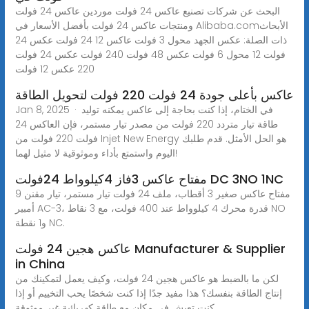
البحث عن شركات تصنيع عاكس 24 فولت موردين عاكس 24 فولت
ومنتجات عاكس 24 فولت بأفضل الأسعار في Alibaba.comالأبحاث
ذات الصلة: عكس الجهد محول 3 فولت عاكس 12 24 فولت عكس 24
فولت 12 محول 6 فولت عكس 48 فولت 240 فولت عكس 24 فولت
220 عكس 12 فولت
عاكس بأعلى جودة 24 فولت 220 فولت لتحويل الطاقة
Jan 8, 2025 · في الختام، إذا كنت بحاجة إلى عاكس يمكنه توليد
طاقة تيار متردد 220 فولت من مصدر تيار مستمر، فإن العاكس 24
فولت 220 فولت من Injet New Energy هو الحل الأمثل. قدم طلبك
اليوم واستمتع بأداء وموثوقية لا مثيل لهما!
مفتاح عاكس 3فاز 4كيلوواط 24فولت DC 3NO 1NC
مفتاح عاكس صغير 3 أقطاب، ملف 24 فولت تيار مستمر، تيار مقنن 9
أمبير AC-3، قدرة محرك 4 كيلوواط عند 400 فولت، مع 3 نقاط NO
و1 نقطة NC.
عاكس هجين 24 فولت Manufacturer & Supplier
in China
لكن ما بالضبط هو عاكس هجين 24 فولت، وكيف يعمل لتمكينك من
إنتاج الطاقة بنفسك؟ هذا مفيد جدًا إذا كنت شخصًا يحب التخييم أو إذا
كنت تعيش في مكان مع طاقة كهربائية غير موثوقة.