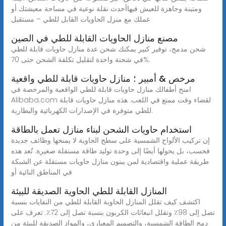
ومتينة وجاهزة للعيش فيهاأحدث نقلة نوعية في مساحة معيشتك أو
عملك مع منزل الحاويات القابل للطي – مستقبل
مصنع منازل الحاويات القابلة للطي في الصين
شحن مدمج، توفير كبير يمكنك شحن عدة منازل حاويات قابلة للطي
في شحنة واحدة لتقليل تكلفة الشحن حتى 70%.
مرخص & أمبير ؛ منازل حاويات قابلة للطي واقعية
امنح أطفالك منازل حاويات قابلة للطي الواقعية والمرخصة في
Alibaba.com لقضاء وقت ممتع في اللعب. هذه منازل حاويات قابلة
للطي متوفرة في الإصدارات الكهربائية والبطارية.
استخدام حاويات الشحن لبناء منازل تعمل بالطاقة
إن تركيب الألواح الشمسية على سطح الحاوية لا يمنحها وظائف جديدة
فحسب، بل يحولها أيضًا إلى وحدة توليد طاقة مستقلة صغيرة. تُعد هذه
طريقة عملية واقتصادية لمن يبنون منازل حاويات مستقلة عن الشبكة
في المناطق النائية أو
المنازل القابلة للطي الحاوية الصديقة للبيئة
اكتشف كيف تقلل المنازل الحاوية القابلة للطي من النفايات بنسبة
تصل إلى 98٪ وتقلل انبعاثات الكربون بنسبة تصل إلى 72٪. تعرف على
دمج الطاقة الشمسية، والتصميم المعياري، والمواد الصديقة للبيئة من