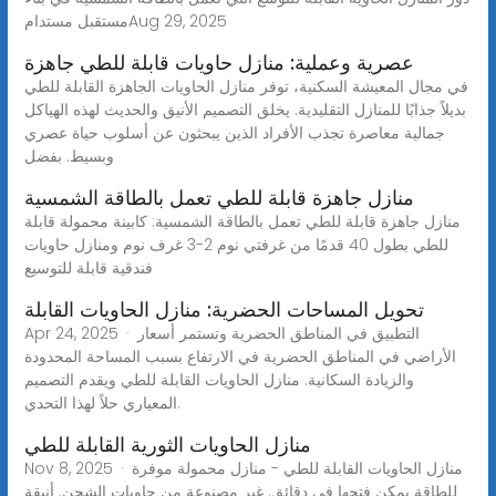
مستقبل مستدامAug 29, 2025
عصرية وعملية: منازل حاويات قابلة للطي جاهزة
في مجال المعيشة السكنية، توفر منازل الحاويات الجاهزة القابلة للطي
بديلاً جذابًا للمنازل التقليدية. يخلق التصميم الأنيق والحديث لهذه الهياكل
جمالية معاصرة تجذب الأفراد الذين يبحثون عن أسلوب حياة عصري
وبسيط. بفضل
منازل جاهزة قابلة للطي تعمل بالطاقة الشمسية
منازل جاهزة قابلة للطي تعمل بالطاقة الشمسية: كابينة محمولة قابلة
للطي بطول 40 قدمًا من غرفتي نوم 2-3 غرف نوم ومنازل حاويات
فندقية قابلة للتوسيع
تحويل المساحات الحضرية: منازل الحاويات القابلة
Apr 24, 2025 · التطبيق في المناطق الحضرية وتستمر أسعار
الأراضي في المناطق الحضرية في الارتفاع بسبب المساحة المحدودة
والزيادة السكانية. منازل الحاويات القابلة للطي ويقدم التصميم
المعياري حلاً لهذا التحدي.
منازل الحاويات الثورية القابلة للطي
Nov 8, 2025 · منازل الحاويات القابلة للطي - منازل محمولة موفرة
للطاقة يمكن فتحها في دقائق. غير مصنوعة من حاويات الشحن. أنيقة