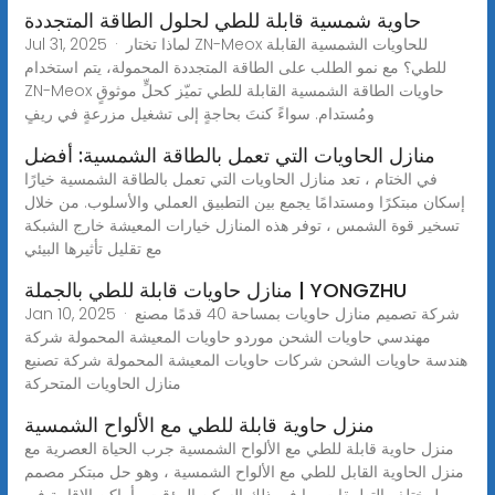
حاوية شمسية قابلة للطي لحلول الطاقة المتجددة
Jul 31, 2025 · لماذا تختار ZN-Meox للحاويات الشمسية القابلة
للطي؟ مع نمو الطلب على الطاقة المتجددة المحمولة، يتم استخدام
ZN-Meox حاويات الطاقة الشمسية القابلة للطي تميّز كحلٍّ موثوقٍ
ومُستدام. سواءً كنتَ بحاجةٍ إلى تشغيل مزرعةٍ في ريفٍ
منازل الحاويات التي تعمل بالطاقة الشمسية: أفضل
في الختام ، تعد منازل الحاويات التي تعمل بالطاقة الشمسية خيارًا
إسكان مبتكرًا ومستدامًا يجمع بين التطبيق العملي والأسلوب. من خلال
تسخير قوة الشمس ، توفر هذه المنازل خيارات المعيشة خارج الشبكة
مع تقليل تأثيرها البيئي
منازل حاويات قابلة للطي بالجملة | YONGZHU
Jan 10, 2025 · شركة تصميم منازل حاويات بمساحة 40 قدمًا مصنع
مهندسي حاويات الشحن موردو حاويات المعيشة المحمولة شركة
هندسة حاويات الشحن شركات حاويات المعيشة المحمولة شركة تصنيع
منازل الحاويات المتحركة
منزل حاوية قابلة للطي مع الألواح الشمسية
منزل حاوية قابلة للطي مع الألواح الشمسية جرب الحياة العصرية مع
منزل الحاوية القابل للطي مع الألواح الشمسية ، وهو حل مبتكر مصمم
لمختلف التطبيقات بما في ذلك السكن المؤقت وأماكن الإقامة في