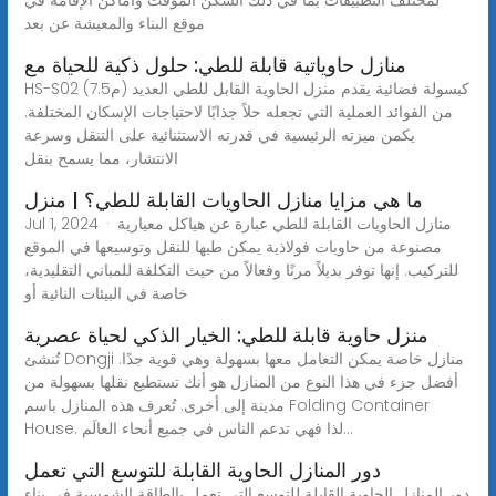
موقع البناء والمعيشة عن بعد
منازل حاوياتية قابلة للطي: حلول ذكية للحياة مع
HS-S02 (7.5م) كبسولة فضائية يقدم منزل الحاوية القابل للطي العديد
من الفوائد العملية التي تجعله حلاً جذابًا لاحتياجات الإسكان المختلفة.
يكمن ميزته الرئيسية في قدرته الاستثنائية على التنقل وسرعة
الانتشار، مما يسمح بنقل
ما هي مزايا منازل الحاويات القابلة للطي؟ | منزل
Jul 1, 2024 · منازل الحاويات القابلة للطي عبارة عن هياكل معيارية
مصنوعة من حاويات فولاذية يمكن طيها للنقل وتوسيعها في الموقع
للتركيب. إنها توفر بديلاً مرنًا وفعالاً من حيث التكلفة للمباني التقليدية،
خاصة في البيئات النائية أو
منزل حاوية قابلة للطي: الخيار الذكي لحياة عصرية
تُنشئ Dongji منازل خاصة يمكن التعامل معها بسهولة وهي قوية جدًا.
أفضل جزء في هذا النوع من المنازل هو أنك تستطيع نقلها بسهولة من
مدينة إلى أخرى. تُعرف هذه المنازل باسم Folding Container
House. لذا فهي تدعم الناس في جميع أنحاء العالَم...
دور المنازل الحاوية القابلة للتوسع التي تعمل
دور المنازل الحاوية القابلة للتوسع التي تعمل بالطاقة الشمسية في بناء