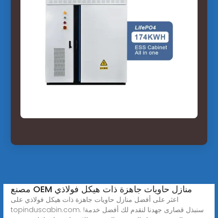
مصنع OEM منازل حاويات جاهزة ذات هيكل فولاذي
اعثر على أفضل منازل حاويات جاهزة ذات هيكل فولاذي على
topinduscabin.com. سنبذل قصارى جهدنا لنقدم لك أفضل خدمة!