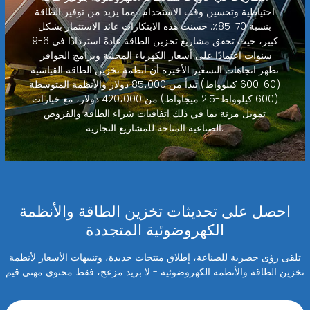
احتياطية وتحسين وقت الاستخدام، مما يزيد من توفير الطاقة
بنسبة 70-85٪. حسنت هذه الابتكارات عائد الاستثمار بشكل
كبير، حيث تحقق مشاريع تخزين الطاقة عادةً استردادًا في 6-9
سنوات اعتمادًا على أسعار الكهرباء المحلية وبرامج الحوافز.
تظهر اتجاهات التسعير الأخيرة أن أنظمة تخزين الطاقة القياسية
(60-600 كيلوواط) تبدأ من 85،000 دولار والأنظمة المتوسطة
(600 كيلوواط-2.5 ميجاواط) من 420،000 دولار، مع خيارات
تمويل مرنة بما في ذلك اتفاقيات شراء الطاقة والقروض
الصناعية المتاحة للمشاريع التجارية.
احصل على تحديثات تخزين الطاقة والأنظمة
الكهروضوئية المتجددة
تلقى رؤى حصرية للصناعة، إطلاق منتجات جديدة، وتنبيهات الأسعار لأنظمة
تخزين الطاقة والأنظمة الكهروضوئية - لا بريد مزعج، فقط محتوى مهني قيم