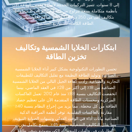
إلى 8 سنوات. تتميز التركيبات الحديثة لأنظمة تخزين الطاقة الآن
بأنظمة متكاملة بسعة تتراوح من 80 كيلوواط إلى 8 ميجاواط
بتكاليف أقل من 350 دولارًا/كيلوواط ساعة لحلول تخزين
الطاقة الكاملة للمشاريع الصناعية.
ابتكارات الخلايا الشمسية وتكاليف
تخزين الطاقة
تحسن التطورات التكنولوجية بشكل كبير أداء الخلايا الشمسية
الصناعية وتوليد الطاقة النظيفة مع تقليل التكاليف للتطبيقات
التجارية والصناعية. زادت كفاءة الجيل التالي من الخلايا الشمسية
الصناعية من 18٪ إلى أكثر من 28٪ في العقد الماضي، بينما
انخفضت التكاليف بنسبة 88٪ منذ عام 2012. تعمل العاكسات
المركزية ومحسنات الطاقة المتقدمة الآن على تعظيم حصاد
الطاقة من كل محطة، مما يزيد من إخراج النظام بنسبة 40٪
مقارنة بالعاكسات التقليدية. توفر أنظمة المراقبة الذكية
الصناعية بيانات أداء في الوقت الفعلي وتنبيهات الصيانة التنبؤية،
مما يقلل التكاليف التشغيلية بنسبة 45٪. يسمح تكامل تخزين
البطاريات في حاويات للمحطات الكهروضوئية بتوفير طاقة