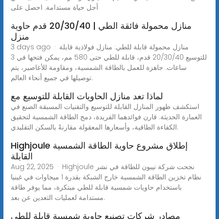
أجل حياة مستدامة. احصل على
منازل محمولة فائقة الطي | 20/30/40 قدم حاوية
منزل
3 days ago · منازل محمولة قابلة للطي: منازل فولاذية قابلة
للتوسيع 20/30/40 قدم، قابلة للطي حتى 580 مم، يمكن فتحها في 3
ساعات. جاهزة للعمل بالطاقة الشمسية، ومقاومة للأعاصير، يتم
توصيلها في جميع أنحاء العالم.
لماذا تعد منازل الحاويات القابلة للتوسيع مع
استكشف ظهور المنازل القابلة للتوسيع والتقنيات المسبقة الصنع في
العمارة الحديثة. قارن فوائدهما الفريدة، دمج الطاقة الشمسية لتحقيق
الكفاءة الطاقية، وأسعارها المعقولة مقارنةً بالسكن التقليدي.
Highjoule إطلاق مشروع حاوية الطاقة الشمسية
القابلة
Aug 22, 2025 · Highjoule نجحت شركة نيبون للطاقة في نشر
نظام تخزين الطاقة الشمسية خارج الشبكة بقدرة 1 ميجاوات في غينيا
باستخدام حاويات شمسية قابلة للطي مبتكرة، مما يوفر طاقة
مستدامة لعمليات التعدين عن بعد.
مصادر شركات تصنيع حاوية شمسية قابلة للطي