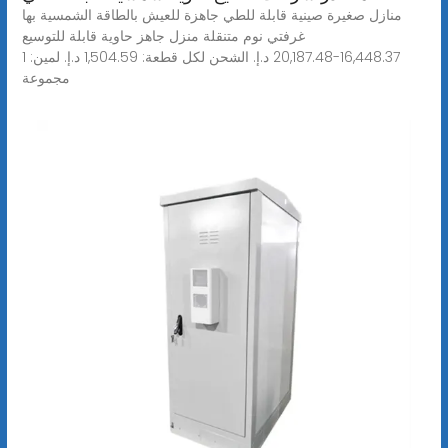
منازل صغيرة صينية قابلة للطي جاهزة للعيش بالطاقة الشمسية بها
غرفتي نوم متنقلة منزل جاهز حاوية قابلة للتوسيع
‏16,448.37-‏20,187.48 د.إ.‏ الشحن لكل قطعة: ‏1,504.59 د.إ.‏ لمين: 1
مجموعة