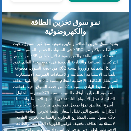
نمو سوق تخزين الطاقة
والكهروضوئية
يشهد سوق تخزين الطاقة والكهروضوئية نموًا غير مسبوق، حيث
زاد الطلب بأكثر من 550٪ في السنوات الخمس الماضية. تمثل
أنظمة تخزين الطاقة والكهروضوئية الآن حوالي 65٪ من جميع
التركيبات الصناعية والتجارية الجديدة في جميع أنحاء العالم. تقود
أمريكا الشمالية وأوروبا بنسبة 62٪ من حصة السوق، مدفوعة
بأهداف الاستدامة الصناعية والاعتمادات الضريبية الاستثمارية
التي تقلل التكاليف الإجمالية للنظام بنسبة 30-48٪. تليها منطقة
آسيا والمحيط الهادئ بنسبة 45٪ من حصة السوق، حيث قطعت
التصاميم المعيارية أوقات التثبيت بنسبة 75٪ مقارنة بالحلول
التقليدية. تمثل الأسواق الناشئة في الشرق الأوسط وإفريقيا
أسرع المناطق نموًا بمعدل نمو سنوي مركب يبلغ 72٪، مع
ابتكارات التصنيع التي تقلل أسعار أنظمة تخزين الطاقة بنسبة
35٪ سنويًا. تتبنى المشاريع التجارية والصناعية تخزين الطاقة
لاستقلالية الطاقة، تخفيف فواتير الكهرباء الصناعية، والطاقة
الاحتياطية للطوارئ، مع فترات استرداد نموذجية تتراوح من 5