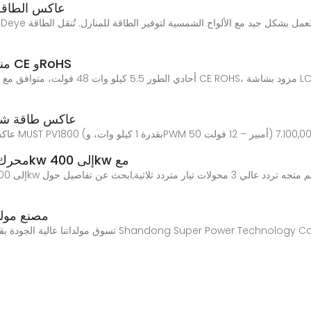
عاكس الطاقة 
منتجات عاكسات رخيصة متوافقة مع معايير CE وRoHS
عاكس طاقة شمس
محرك عاكس عالي الجودة بسعر جيد من 0.75kw إلى 400kw مع
مصنع مولدات 7.5 كيلو فولت أمبي