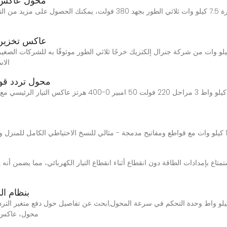
محول عاكس ج
محول عاكس جهد منخفض لسائق التردد المتغير بقدرة 7.5 كيلو وات ثلاثي الط
عاكس تخزين كهروضوئ
الاس
محول تردد قوي، عاكس تر
محول تردد قوي، عاكس تردد 3 مراحل 7.5 كيلو واط 3 مراحل 220
تردد عاكس التي
بحجم Monarch، مح