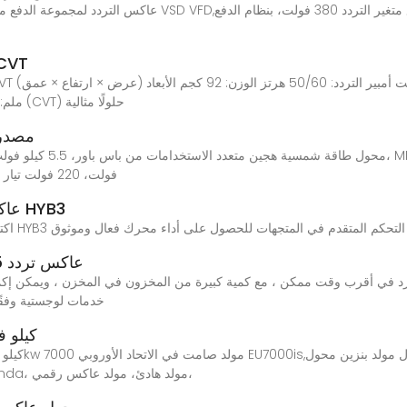
7.5 كيلو فولت أمبير محول الجهد 
ملم: 320 × 680 × 450 وصف: تعد محولات الجهد الثابت (CVT) حلولًا مثالية
مصدرو
فولت، 220 فولت تيار متردد، 48 فولت، مدخل طاقة شمسية، عاكس عالي
عاكس تردد عالي الأداء للتحكم في المتجهات HYB3
عاكس تردد 7.5 كيلو وات ماركة جديدة أصلية وحقيقية
 في أقرب وقت ممكن ، مع كمية كبيرة من المخزون في المخزن ، ويمكن إكم
خدمات لوجستية وفقًا لمتطلبا
7.5 كيلو فولت أ
محول صامت بقدرة 8 كيلو واط، EU 7000 مولد Honda، مولد هادئ، مولد عاكس رقمي،