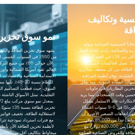
مسية وتكاليف
قة
نمو سوق تخزين 
لايا الشمسية الصناعية وتوليد
رية والصناعية. زادت كفاءة الجيل
يشهد سوق تخزين الطاقة والكهرو
التالي من الخلايا الشمسية الصناعية من 18٪ إلى أكثر من 28٪ في العقد الماضي،
من 550٪ في السنوات الخمس
بينما انخفضت التكاليف بنسبة 88٪ منذ عام 2012. تعمل العاكسات المركزية
الآن حوالي 65٪ من ج
 الطاقة من كل محطة، مما يزيد
رنة بالعاكسات التقليدية. توفر أنظمة المراقبة
الاستدامة الصناعية والاعتمادات ال
يهات الصيانة التنبؤية، مما يقلل
 45٪. يسمح تكامل تخزين البطاريات في حاويات
حسين وقت الاستخدام، مما يزيد
التقليدية. تمثل الأسواق الناشئة
-85٪. حسنت هذه الابتكارات عائد الاستثمار بشكل
كبير، حيث تحقق مشاريع تخزين الطاقة عادةً استردادًا في 6-9 سنوات اعتمادًا
تخزين الطاقة
هر اتجاهات التسعير الأخيرة أن
لاستقلالية الطاقة، تخفيف فواتير 
أنظمة تخزين الطاقة القياسية (60-600 كيلوواط) تبدأ من 85،000 دولار
والأنظمة المتوسطة (600 كيلوواط-2.5 ميجاواط) من 420،000 دولار، مع
طاقة والقروض الصناعية المتاحة
ميجا