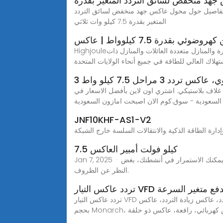
هد منخفض لسائق التردد المتغير بقدرة
ور بجهد 380 فولت، يمكنك الحصول على مزيد من التفاصيل حول محول عاكس جهد منخفض لسائق التردد
المتغير بقدرة 7.5 كيلو وات ثلاثي
ي بقدرة 7.5 كيلوواط | عاكس
Highjouleيوفر محول تخزين الطاقة الكهروضوئية 7.5 كيلو وات من شركة جنرال إلكتريك خرجًا ثلاثي الطور موثوقًا به للشركات الصغيرة والمنازل متعددة العائلات والمنازل ذات
تهلاك العالي للطاقة في جميع أنحاء الولايات المتحدة
دد 3 مراحل 7.5 كيلو واط 3
 فولت 50 امبير 0-400 هرتز عاكس التيار الرئيسي مع غلاف بلاستيكي: اشتري اون لاين بأفضل الاسعار في
السعودية - سوق.كوم الان اصبحت امازون السعودية
JNF10KHF-AS1-V2
7.5 كيلو فولت أمبير العاكس
Jan 7, 2025 · مع هذا العاكس 7.5 كيلو فولت أمبير، يمكنك الاستمتاع بإمدادات الطاقة دون انقطاع أثناء انقطاع التيار الكهربائي، مما يضمن أنه يمكنك الاستمرار في أنشطتك، بغض
النظر عن الظروف.
ار VFD بنظام الدفع متغير السرعة
تردد عاكس التيار VFD بنظام الدفع متغير السرعة بالرافعة المفتوحة 7.5 كيلو واط وحدة التحكم في سرعة المحول,ابحث عن تفاصيل حول دفع متغير التردد، عاكس زيادة التردد، عاكس
ول، عاكس كهربائي، رافعة، عاكس ذو حلقة