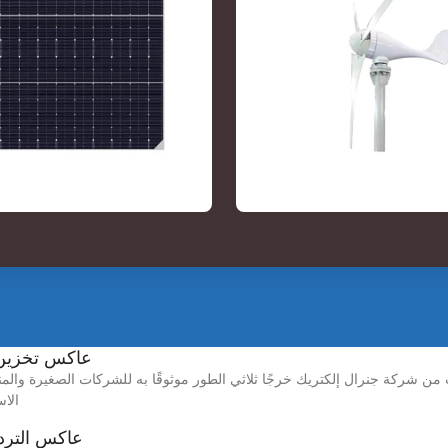
عاكس تخزين كهروضوئ
الاس
عاكس التردد ل