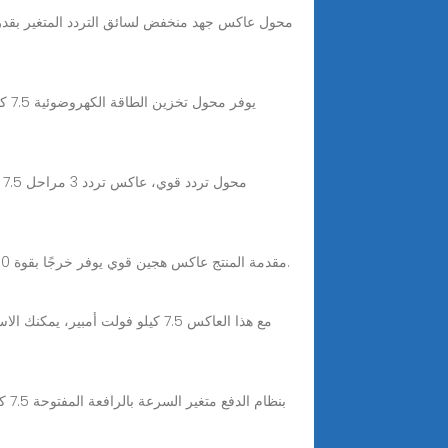
مقدمة المنتج عاكس هجين قوي يوفر خرجًا بقوة 10 كيلو وات مع قواطع ومفاتيح مدمجة - مثالي للنسخ الاحتياطي الكامل للمنزل وإدارة الطاقة الذكية والانتقالات السلسة خارج الشبكة.