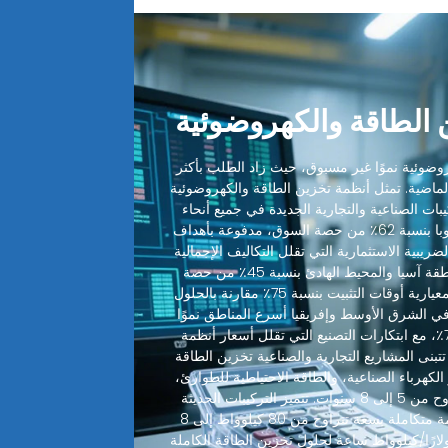
الطاقة والكهروضوئية
ضوئية نموًا غير مسبوق، حيث زاد الطلب بأكثر
 الماضية. تمثل أنظمة تخزين الطاقة والكهروضوئية
ميع التركيبات الصناعية والتجارية الجديدة في جميع أنحاء
العالم. تقود أمريكا الشمالية وأوروبا بنسبة 62٪ من حصة السوق، مدفوعة بأهداف
ضريبية الاستثمارية التي تقلل التكاليف الإجمالية
للنظام بنسبة 30-48٪. تليها منطقة آسيا والمحيط الهادئ بنسبة 45٪ من حصة
السوق، حيث قطعت التصاميم المعيارية أوقات التثبيت بنسبة 75٪ مقارنة بالحلول
 في الشرق الأوسط وإفريقيا أسرع المناطق نموًا
بمعدل نمو سنوي مركب يبلغ 72٪، مع ابتكارات التصنيع التي تقلل أسعار أنظمة
 بنسبة 35٪ سنويًا. تتبنى المشاريع التجارية والصناعية تخزين الطاقة
الكهرباء الصناعية، والطاقة الاحتياطية للطوارئ،
مع فترات استرداد نموذجية تتراوح من 5 إلى 8 سنوات. تتميز التركيبات الحديثة
لأنظمة تخزين الطاقة الآن بأنظمة متكاملة بسعة تتراوح من 80 كيلوواط إلى 8
واط بتكاليف أقل من 350 دولارًا/كيلوواط ساعة لحلول تخزين الطاقة الكاملة