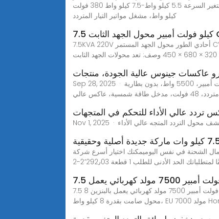
عاكس التردد لمجموعة الدفع متغير السرعة 5.5 كيلو واط-7.5 كيلو واط 380 فولت VSD VFD,ابحث عن تفاصيل حول نظام الدفع متغير التردد 380 فولت، بنظام الدفع VFD الكامل 5, 5
كيلو واط، مشغل مواتير التيار المتردد
الثابت CVT
7.5KVA 220V أحادي الطور محول الجهد المستمر CVT التفاصيل السريعة: محول الجهد الثابت 7.5 كيلو فولت أمبير التردد: 50/60 هرتز الوزن: 92 كجم الأبعاد (عرض × ارتفاع × عمق)
 عاكسات جينوس عالية الجودة، منتجات
Sep 28, 2025 · محول طاقة شمسية هجين متعدد الاستخدامات من باس باور، 5.5 كيلو فولت أمبير، 5500 واط، بدون بطارية، MPPT 100 أمبير، مع أقصى جهد 120 فولت - 500
ال الشحنة في نفس اليوميمكنك اختيار أسرع شركة
تك الحد الأدنى للطلب 1 قطعة ‏2٬292٫03-‏2
مبير 7500 مولد كهربائي يعمل
7.5 كيلو فولت أمبير 7500 مولد كهربائي يعمل بالبنزين 8kw مولد صامت في الاتحاد الأوروبي 7000 EU7000is,ابحث عن تفاصيل حول مولد بنزين محول RV بقدرة 7500 واط، مولد