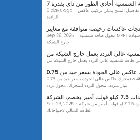
الشمسية أحادي الطور من داي بقدرة 7
6 days ago · تفاصيل المنتج يمكن تركيب عاكس Deye بسرعة، ويتمتع بكفاءة تحويل عالية للغاية، ويمكنه العمل بشكل جيد مع الألواح الشمسية لتوفير الطاقة للمنازل. تُنقل الطاقة
الزائدة
Sep 28, 2025 · محول طاقة شمسية MPPT أحادي الطور 5.5 كيلو وات 48 فولت، متوافق مع شهادة CE ROHS، مزود بشاشة LCD وخاصية واي فاي، تيار خرج 100 أمبير، عاكس
خارج الشبكة
ية عالي التردد يعمل خارج الشبكة من
محرك عاكس عالي الجودة بسعر جيد من 0.75kw إلى 400kw مع تحكم متجه تردد عالي 3 محولات تيار متردد ثلاثية,ابحث عن تفاصيل حول VFD، محول التردد، مشغل موتور VFD، دفع
بتيار متردد، محول التردد للمحرك، محول تردد
ر بخصم، الشركة
Feb 26, 2025 · تسوق مولداتنا عالية الجودة بقوة 7.5 كيلو فولت أمبير من شركة Shandong Super Power Technology Co., Ltd. تصفح مجموعة واسعة للعثور على حل
الطاقة المثالي لاحتياجاتك.