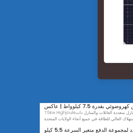
ي بقدرة 7.5 كيلوواط | عاكس
7.5kw Highjouleيوفر محول تخزين الطاقة الكهروضوئية 7.5 كيلو وات من شركة جنرال إلكتريك خرجًا ثلاثي الطور موثوقًا به للشركات الصغيرة والمنازل متعددة العائلات والمنازل ذات
تهلاك العالي للطاقة في جميع أنحاء الولايات المتحدة
مجموعة الدفع متغير السرعة 5.5 كيلو