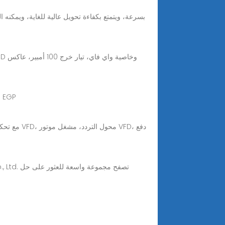
عاكس طاقة شمسية عالي التردد يعمل خارج الشبكة من MUST PV1800 (بقدرة 1 كيلو وات، وPWM 50 أمبير – 12 فولت) 7.100,00 EGP