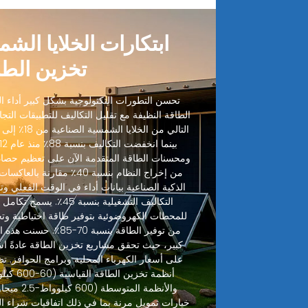
ابتكارات الخلايا الش
تخزين الطا
تحسن التطورات التكنولوجية بشكل كبير أداء الخ
الطاقة النظيفة مع تقليل التكاليف للتطبيقات التجا
ومحسنات الطاقة المتقدمة الآن على تعظيم حصاد
من إخراج النظام بنسبة 40٪ مقا
الذكية الصناعية بيانات أداء في الوقت الفعلي وتنب
التكاليف التشغيلية بنسبة
للمحطات الكهروضوئية بتوفير طاقة احتياطية وت
من توفير الطاقة بنسبة 70
على أسعار الكهرباء المحلية وبرامج الحوافز. تظ
خيارات تمويل مرنة بما في ذلك اتفاقيات شراء ال