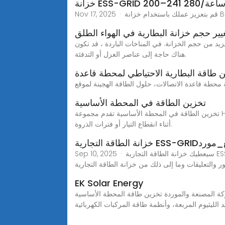
يير حجم خزانة البطارية في الهواء الطلق
زيد من حجم الخزانة. في المناخات الباردة ، قد تكون
هناك حاجة إلى عناصر العزل أو التدفئة.
 طاقة البطارية الاحتياطي لمحطة قاعدة
تخزين الطاقة في المحطة الأساسية
تخزين الطاقة في المحطة الأساسية تقدم مجموعة Huijue منتجات تخزين طاقة المحطات الأساسية الاحترافية، والتي تضمن أن البنية التحتية للاتصالات ستتمتع بطاقة احتياطية موثوقة
أثناء انقطاع التيار أو فترات الذروة.
Eمصنع_تصنيع_مورد
Sep 10, 2025 · سيعطيك خزانة الطاقة التجارية ESS-GRID شاندونغ سيفين إيكو باور مقدمة تفصيلية لمحتوى خزانة الطاقة التجارية ESS-GRID ، بما في ذلك الغرض والنموذج والنطاق
EK Solar Energy
محطة الأساسيةess-3u-48100 تركز Jiangxi Anchi على البحث والتطوير، وإنتاج بطاريات
لليثيوم المربعة، وأنظمة طاقة المركبات الكهربائية