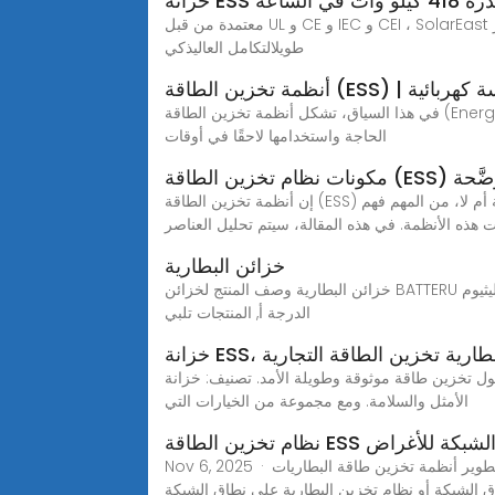
درة 418 كيلو وات في الساعة
معتمدة من قبل UL و CE و IEC و CEI ، SolarEast خزائن تخزين الطاقة تلبية معايير السلامة العالمية وهي مثالية للحلاقة الذروة وموازنة التحميل وقوة النسخ الاحتياطي. أمن عاليعمر
طويلالتكامل العاليذكي
الطاقة (ESS) | هندسة كهربائية
في هذا السياق، تشكل أنظمة تخزين الطاقة (Energy Storage Systems – ESS) عنصرًا استراتيجيًا لضمان مرونة وكفاءة منظومة الطاقة، حيث تتيح تخزين الكهرباء الزائدة عن
الحاجة واستخدامها لاحقًا في أوقات
الطاقة (ESS) المُوضَّحة
إن أنظمة تخزين الطاقة (ESS) تُغيّر طريقة تخزين واستخدام الكهرباء، وخاصة في حال زيادة استخدام مصادر الطاقة المتجددة. سواء كانت مزودة بألواح شمسية أم لا، من المهم فهم
 هذه الأنظمة. في هذه المقالة، سيتم تحليل العناصر
خزائن البطارية
خزائن البطارية وصف المنتج لخزائن BATTERU خزانة تخزين الطاقة الشمسية الليثيوم ESS 1. 13 سنوات مصنع البطاريات المهنية (أسس في 2010) 2. باستثناءجودة ممتازة: بطاريات من
الدرجة أ, المنتجات تلبي
E، مورد بطارية تخزين الطاقة التجارية
الأمد. تصنيف: خزانة ESS وتوفر تكنولوجيا تخزين الطاقة التجارية الأداء
الأمثل والسلامة. ومع مجموعة من الخيارات التي
قة ESS بمقياس الشبكة للأغراض
Nov 6, 2025 · شركة جي إس إل للطاقة تقوم بتطوير أنظمة تخزين طاقة البطاريات BESS خصيصًا لسيناريوهات شبكات الطاقة والمرافق العامة. (نظام بطارية Lifepo4) هل تبحث
 الشبكة أو نظام تخزين البطارية على نطاق الشبكة