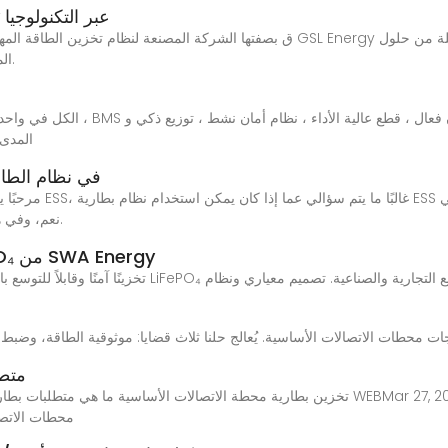
ما هي بطارية ESS؟ يأخذك GSL Energy عبر التكنولوجيا
المختلفة مثل السكن والتجاري والصناعي والميكروغراد.
المدى 
هل يمكن استخدام نظام البطارية ESS في نظام
نعم، وفي هذه المدونة، سأتعمق في سبب وكيفية عمل كل ذلك.
خزانة ESS | أنظمة تخزين الطاقة LiFePO₄ من SWA Energy
متطل
تخزين بطارية محطة الاتصالات الأساسية ما هي متطلبات بطاريات تخزين الطاقة في محطات الاتص
محطات الاتصا