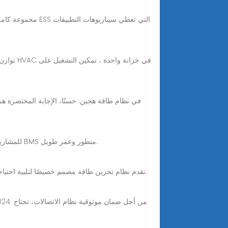
توفر خزانة ESS من SWA Energy تخزينًا آمنًا وقابلاً للتوسع باستخدام بطاريات LiFePO₄ للمشاريع التجارية والصناعية. تصميم معياري ونظام BMS متطور وعمر طويل.
في شركة LZY Energy، نقدم نظام تخزين طاقة مصمم خصيصًا لتلبية احتياجات محطات الاتصالات الأساسية. يُعالج حلنا ثلاث قضايا: موثوقية الطاقة، وضبط التكاليف، واستدامة الطاقة.