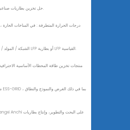
Nov 17, 2025 · قم بتعزيز عملك باستخدام خزانة BSL ESS-GRID حل تخزين بطاريات صناعي متكامل، مصمم لضمان المرونة والموثوقية والذكاء الاصطناعي.
درجات الحرارة المتطرفة : في المناخات الحارة ، ت
نظام النسخ الاحتياطي لبطارية محطة قاعدة الاتصالات، حلول الطاقة الهجينة لموقع BTS، الشبكة / المولد / المدخلات الشمسية، بطارية ذكية 48 فولت LFP أو بطارية LFP القياسية.