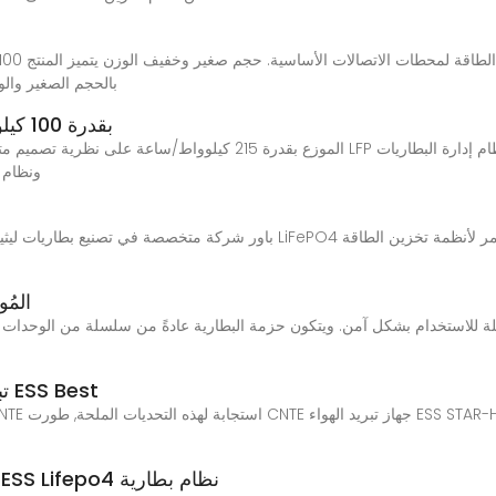
بالحجم الصغير وال
خزانة بطارية نظام تخزين الطاقة BESS بقدرة 100 كيلو
EMS، ون
مكونات نظام تخزين 
تخزين الطاقة المتجددة: CNTE تبريد الهواء ESS Best
بطارية CTS 768V 372KWh 640kWh ESS Lifepo4 نظام بطارية