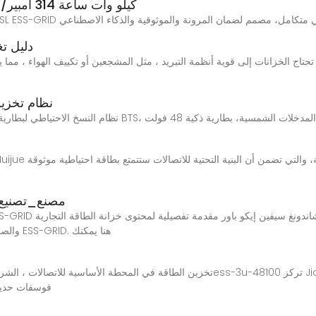
خزانة ESS-GRID 200–241 كيلو وات ساعة 314 أمبير/ساعة/280
دليل تغ
حتاج الخزانات إلى قوية أنظمة التبريد ، مثل المشجعين أو تكييف الهواء ، مما ي
نظام تخزين
خزانة الطاقة التجارية SS-GRID
والصور والتعليقات وما إلى ذلك من خزانة الطاقة التجارية ESS-GRID. هنا يمكنك
تخزين الطاقة في المحطة الأساسية للاتصالات ، الشركة المصنعة والموردة تخزين طاقة ال
فوسفات حديد ا