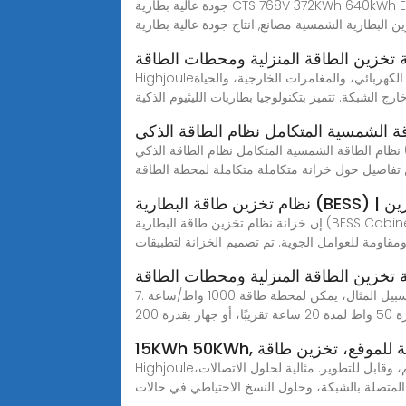
جودة عالية بطارية CTS 768V 372KWh 640kWh ESS Lifepo4 نظام بطارية لتخزين الطاقة الصناعية محطة شحن UPS EV من الصين, الرائدة في الصين نظام تخزين البطارية
 البطارية الشمسية مصانع, انتاج جودة عالية بطارية
 تخزين الطاقة المنزلية ومحطات الطاقة
Highjouleتوفر أنظمة تخزين الطاقة المنزلية ومحطات الطاقة المحمولة من "إتش إس بي سي" طاقة نظيفة وموثوقة في حالات انقطاع التيار الكهربائي، والمغامرات الخارجية، والحياة
ارج الشبكة. تتميز بتكنولوجيا بطاريات الليثيوم الذكية
ة الشمسية المتكامل نظام الطاقة الذكي
نظام الطاقة الشمسية المتكامل نظام الطاقة الذكي (ESS) المتكامل محطة الطاقة الذكية (SMART) خزانة مدمجة لتخزين طاقة البطارية الداخلية بقدرة 30 كيلو واط/67 كيلو واط/
فاصيل حول خزانة متكاملة متكاملة لمحطة الطاقة
 حلول تخزين
إن خزانة نظام تخزين طاقة البطارية (BESS Cabinet) عبارة عن حاوية خارجية مصممة بشكل احترافي ومصممة لإيواء وحدات بطارية الليثيوم وBMS وEMS وPCS ومكونات توزيع
ومقاومة للعوامل الجوية. تم تصميم الخزانة لتطبيقات
 تخزين الطاقة المنزلية ومحطات الطاقة
7. ما هي المدة التي تستمر فيها محطة الطاقة المحمولة في العمل عند شحنها بالكامل؟ يعتمد وقت تشغيل البطارية على الحمل. على سبيل المثال، يمكن لمحطة طاقة 1000 واط/ساعة
قدرة 200
البطارية للموقع، تخزين طاقة
Highjouleتضمن خزانة تخزين البطاريات من "سايت" طاقةً متواصلةً لمحطات القاعدة، بفضل تخزين طاقة عالي الكفاءة، وصغير الحجم، وقابل للتطوير. مثالية لحلول الاتصالات،
المتصلة بالشبكة، وحلول النسخ الاحتياطي في حالات