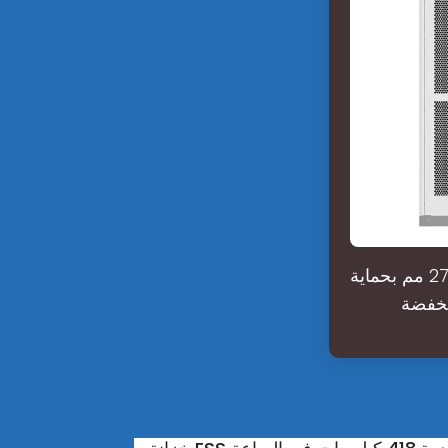
تتميز حزمة البطارية المدمجة 846*518*270 مم بحماية IP20 وضمانات ضد الشحن الزائد