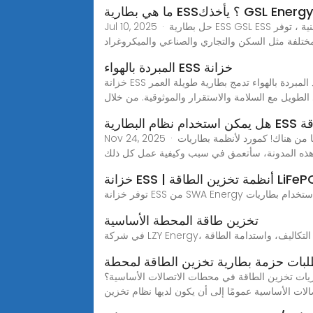
Jul 10, 2025 · حل بطارية ESS GSL ESS ق بصفتها الشركة المصنعة لنظام تخزين الطاقة المهنية ، توفر GSL Energy مجموعة كاملة من حلول ESS التي تغطي سيناريوهات التطبيقات
‫ خزانة ESS المبردة بالهواء
خزانة ESS الكل في واحد المبردة بالهواء تدمج بطارية طويلة العمر ، BMS توازن فعال ، قطع عالية الأداء ، نظام أمان نشط ، توزيع ذكي و HVAC في خزانة واحدة ، تمكين التشغيل على
الطويل مع السلامة والاستقرار والموثوقية. من خلال
 الطاقة
Nov 24, 2025 · مرحبًا يا من هناك! كمورد لأنظمة بطاريات ESS، غالبًا ما يتم سؤالي عما إذا كان يمكن استخدام نظام بطارية ESS في نظام طاقة هجين. حسنًا، الإجابة المختصرة هي
تخزين طاقة المحطة الأساسية
بات حزمة بطارية تخزين الطاقة لمحطة
الات الأساسية؟ WEBMar 27, 2024· من أجل ضمان موثوقية نظام الاتصالات، تحتاج
لات الأساسية عمومًا إلى أن يكون لديها نظام تخزين