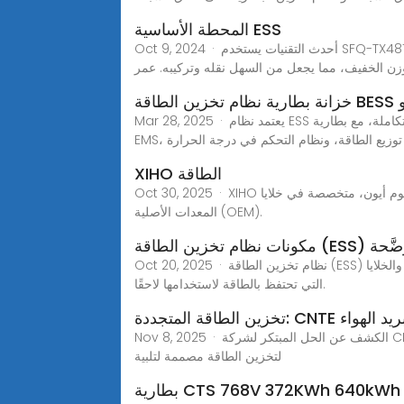
المحطة الأساسية ESS
Oct 9, 2024 · أحدث التقنيات يستخدم SFQ-TX48100 أحدث التقنيات، مما يوفر حلاً موثوقًا وفعالًا لتخزين الطاقة لمحطات الاتصالات الأساسية. حجم صغير وخفيف الوزن يتميز المنتج
وزن الخفيف، مما يجعل من السهل نقله وتركيبه. عمر
Mar 28, 2025 · يعتمد نظام ESS الموزع بقدرة 215 كيلوواط/ساعة على نظرية تصميم متكاملة، مع بطارية LFP عالية التكامل، ونظام إدارة البطاريات (BMS)، ونظام PCS، ونظام
ظام توزيع الطاقة، ونظام التحكم في درجة الحرارة
XIHO الطاقة
Oct 30, 2025 · XIHO باور شركة متخصصة في تصنيع بطاريات ليثيوم أيون، متخصصة في خلايا LiFePO4 فائقة الأمان وطويلة العمر لأنظمة تخزين الطاقة (ESS). مورد موثوق لتصنيع
المعدات الأصلية (OEM).
الطاقة (ESS) المُوضَّحة
Oct 20, 2025 · نظام تخزين الطاقة (ESS) هو حل شامل يحوّل الكهرباء المخزنة إلى طاقة قابلة للاستخدام بشكل آمن. ويتكون حزمة البطارية عادةً من سلسلة من الوحدات والخلايا
التي تحتفظ بالطاقة لاستخدامها لاحقًا.
Nov 8, 2025 · الكشف عن الحل المبتكر لشركة CNTE استجابة لهذه التحديات الملحة, طورت CNTE جهاز تبريد الهواء ESS STAR-H خزانة تبريد سائل الكل في واحد - أ حل متطور
لتخزين الطاقة مصممة لتلبية