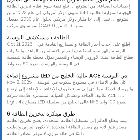
إحصائيات الصناعة: من المتوقع أن تبلغ قيمة سوق نظام تخزين الطاقة
الهجينة المنزلية العالمية 640 مليون دولار أمريكي في عام 2023 ومن
المتوقع أن تصل إلى 1.4 مليار دولار أمريكي بحلول عام 2030، بمعدل
نمو سنوي مركب (CAGR) بنسبة 11.9٪ من
الطاقة › مستكشف البوسنة
Oct 21, 2025 · اطلع على أحدث أخبار الطاقة والمشاريع القادمة في
البوسنة والهرسك، استكشف الفرص الاستثمارية الواعدة وابتكارات
قطاع الطاقة.البنك الأوروبي للإنشاء والتعمير يموّل محطة طاقة شمسية
في البوسنة والهرسك بقدرة 50 ميغاواط
مشروع إضاءة LED عالية الخليج من ACE في البوسنة
Nov 8, 2025 · كان نظام الإضاءة في مستودع سكوت في البوسنة
والهرسك قديمًا، مما أدى إلى سوء ظروف الإضاءة، بالإضافة إلى ارتفاع
تكاليف الطاقة ومشاكل الصيانة المستمرة. قدّمت شركة ACE LED
Light 42 مصباح LED عالي الخليج من سلسلة NHB بقدرة 100 واط
6 طرق مبتكرة لتخزين الطاقة
بينما يتطلع العالم إلى مستقبل الطاقة المتجددة، يصبح تخزين الطاقة
مصدر قلق لأنه مع مصادر الطاقة المتجددة، لا يكون العرض والطلب
دائمًا في حالة توازن. لا تتوفر مصادر الطاقة