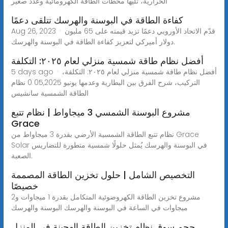
الحرارية، تليها محطات الطاقة الكهرومائية وعدد صغير
كفاءة الطاقة في البوسنة والهرسك تتلقى دعمًا
Aug 26, 2023 · قدّم الاتحاد الأوروبي دعمًا تزيد قيمته على 65 مليون
دولار أميركي لتعزيز كفاءة الطاقة في البوسنة والهرسك.
أفضل نظام طاقة شمسية منزلي لعام ٢٠٢٥: التكلفة
5 days ago · أفضل نظام طاقة شمسية منزلي لعام ٢٠٢٥: التكلفة،
التركيب، شرح الفرق بين البطارية وعدمها يونيو 05,2025 0 نظام
الطاقة الشمسية سانشيس
مشروع البوسنة الشمسي 3 ميجاواط | نظام تتبع
Grace
نظام تتبع الطاقة الشمسية الأرضي بقدرة 3 ميجاواط من Grace
Solar في البوسنة والهرسك يُمثل حلولًا شمسية متطورة للتضاريس
الصعبة.
التخصيص الشامل | حلول تخزين الطاقة المصممة
خصيصًا
مشروع تخزين الطاقة الكهروضوئية المتكامل بقدرة 1 ميجاوات و2
ميجاوات في الساعة في البوسنة والهرسك البوسنة والهرسك
حجم سوق نظام تخزين الطاقة الهجينة في المنزل