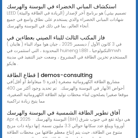
استكشاف المباني الخضراء في البوسنة والهرسك
LEED (الريادة في الطاقة والبيئة) تصميم بيئي) هو برنامج آخر لإصدار
شهادات المباني الخضراء والذي يستخدم على نطاق واسع في جميع
أنحاء العالم، بما في ذلك في البوسنة والهرسك.
فاز المكتب الثالث للبناء الصيني بعطاءين في
في 3 كانون الأول / ديسمبر 2025 ، جيان هوا مواد البناء ( هاينان )
المحدودة ، التي استثمرت في huineng التكنولوجيا ، 1.881mwh
المستخدم تخزين الطاقة في المشروع ، وضعت حيز التنفيذ في مدينة
هايكو .
قطاع الطاقة | demos-consulting
‏ مشاريع الطاقة الكهرومائية مصغرة (قدرة 5 ميغاواط أو أقل)‏‏في
أحواض الأنهار في البوسنة والهرسك. ‏‏ ‏‏ تم تحديد وجود أكثر من 400
موقعا صغيرا يصلحون لبناء محطات توليد الطاقة الكهرومائية الصغيرة،
مما يتيح زيادة تراكمية
آفاق تطوير الطاقة الشمسية في البوسنة والهرسك
Apr 4, 2025 · البوسنة والهرسك (BiH) هي دولة تقع في جنوب شرق
أوروبا ويبلغ عدد سكانها حوالي 3.3 مليون نسمة. إنها دولة ذات مزيج
متنوع من الطاقة، حيث يتم إنتاج معظم طاقتها من محطات الطاقة