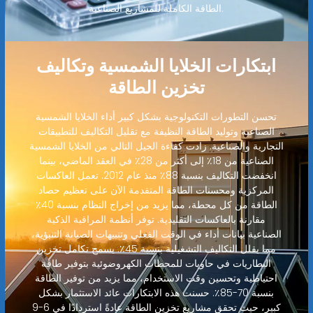
الطاقة الكاملة للمشاريع الصناعية.
ابتكارات الخلايا الشمسية وتكاليف
تخزين الطاقة
تحسن التطورات التكنولوجية بشكل كبير أداء الخلايا الشمسية
الصناعية وتوليد الطاقة النظيفة مع تقليل التكاليف للتطبيقات
التجارية والصناعية. زادت كفاءة الجيل التالي من الخلايا الشمسية
الصناعية من 18٪ إلى أكثر من 28٪ في العقد الماضي، بينما
انخفضت التكاليف بنسبة 88٪ منذ عام 2012. تعمل العاكسات
المركزية ومحسنات الطاقة المتقدمة الآن على تعظيم حصاد
الطاقة من كل محطة، مما يزيد من إخراج النظام بنسبة 40٪
مقارنة بالعاكسات التقليدية. توفر أنظمة المراقبة الذكية
الصناعية بيانات أداء في الوقت الفعلي وتنبيهات الصيانة التنبؤية،
مما يقلل التكاليف التشغيلية بنسبة 45٪. يسمح تكامل تخزين
البطاريات في حاويات للمحطات الكهروضوئية بتوفير طاقة
احتياطية وتحسين وقت الاستخدام، مما يزيد من توفير الطاقة
بنسبة 70-85٪. حسنت هذه الابتكارات عائد الاستثمار بشكل
كبير، حيث تحقق مشاريع تخزين الطاقة عادةً استردادًا في 6-9