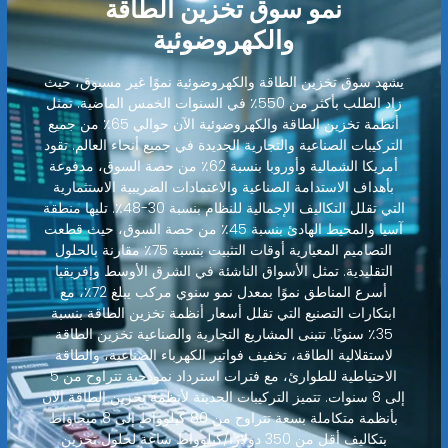
نمو سوق تخزين الطاقة
والكهروضوئية
يشهد سوق تخزين الطاقة والكهروضوئية نموًا غير مسبوق، حيث
زاد الطلب بأكثر من 550٪ في السنوات الخمس الماضية. تمثل
أنظمة تخزين الطاقة والكهروضوئية الآن حوالي 65٪ من جميع
التركيبات الصناعية والتجارية الجديدة في جميع أنحاء العالم. تقود
أمريكا الشمالية وأوروبا بنسبة 62٪ من حصة السوق، مدفوعة
بأهداف الاستدامة الصناعية والاعتمادات الضريبية الاستثمارية
التي تقلل التكاليف الإجمالية للنظام بنسبة 30-48٪. تليها منطقة
آسيا والمحيط الهادئ بنسبة 45٪ من حصة السوق، حيث قطعت
التصاميم المعيارية أوقات التثبيت بنسبة 75٪ مقارنة بالحلول
التقليدية. تمثل الأسواق الناشئة في الشرق الأوسط وإفريقيا
أسرع المناطق نموًا بمعدل نمو سنوي مركب يبلغ 72٪، مع
ابتكارات التصنيع التي تقلل أسعار أنظمة تخزين الطاقة بنسبة
35٪ سنويًا. تتبنى المشاريع التجارية والصناعية تخزين الطاقة
لاستقلالية الطاقة، تخفيف فواتير الكهرباء الصناعية، والطاقة
الاحتياطية للطوارئ، مع فترات استرداد نموذجية تتراوح من 5
إلى 8 سنوات. تتميز التركيبات الحديثة لأنظمة تخزين الطاقة الآن
بأنظمة متكاملة بسعة تتراوح من 80 كيلوواط إلى 8 ميجاواط
بتكاليف أقل من 350 دولارًا/كيلوواط ساعة لحلول تخزين