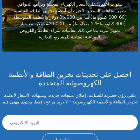
سنوات اعتمادًا على أسعار الكهرباء المحلية وبرامج الحوافز.
تظهر اتجاهات التسعير الأخيرة أن أنظمة تخزين الطاقة القياسية
(60-600 كيلوواط) تبدأ من 85،000 دولار والأنظمة المتوسطة
(600 كيلوواط-2.5 ميجاواط) من 420،000 دولار، مع خيارات
تمويل مرنة بما في ذلك اتفاقيات شراء الطاقة والقروض
الصناعية المتاحة للمشاريع التجارية.
احصل على تحديثات تخزين الطاقة والأنظمة
الكهروضوئية المتجددة
تلقى رؤى حصرية للصناعة، إطلاق منتجات جديدة، وتنبيهات الأسعار لأنظمة
تخزين الطاقة والأنظمة الكهروضوئية - لا بريد مزعج، فقط محتوى مهني قيم