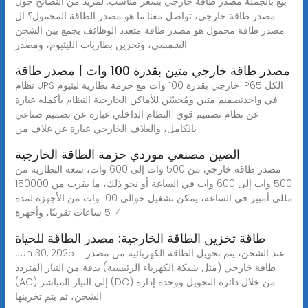
بيع بالجملة مصدر طاقة خارجي بسعر مناسب. لمزيد من النصائح حول
مصدر طاقة خارجي، تواصل معنا!ما هو مصدر الطاقة المحمول؟ ال
مصدر طاقة محمول هو مصدر طاقة متعدد الوظائف يجمع بين الشحن
الشمسي، وتخزين بطاريات الليثيوم، ومصدر
مصدر طاقة خارجي متين بقدرة 100 وات | مصدر طاقة
نظام UPS خارجي بقدرة 100 وات مع حزمة بطارية ليثيوم IP65 الكل
في واحدتصميم متين ومُحسّن للأماكن الخارجية النظام بأكمله عبارة
عن نظام تصميم قوي. النظام الداخلي عبارة عن تصميم صناعي
بالكامل، والغلاف الخارجي عبارة عن غلاف من
الصين مصنعي موردي حزمة الطاقة الخارجية
مصدر طاقة خارجي من 500 وات إلى 600 وات، سعة البطارية من
500 وات إلى 600 وات في الساعة أو نحو ذلك، ما يقرب من 150000
مللي أمبير في الساعة، يمكن تشغيل حوالي 100 وات من الأجهزة لمدة
4-5 ساعات تقريبًا، وأجهزة
طاقة تخزين الطاقة الخارجية: مصدر الطاقة للحياة
Jun 30, 2025 · عند الشحن، يتم تحويل الطاقة الكهربائية من مصدر
طاقة خارجي (مثل شبكة الكهرباء الرئيسية) بدقة من التيار المتردد
(AC) إلى التيار المباشر (DC) من خلال دائرة التحويل ووحدة إدارة
الشحن، ثم يتم تخزينها