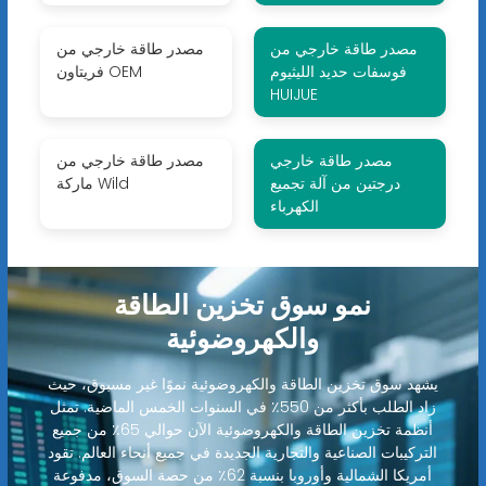
مصدر طاقة خارجي من
مصدر طاقة خارجي من
فوسفات حديد الليثيوم
فريتاون OEM
HUIJUE
مصدر طاقة خارجي
مصدر طاقة خارجي من
درجتين من آلة تجميع
ماركة Wild
الكهرباء
نمو سوق تخزين الطاقة
والكهروضوئية
يشهد سوق تخزين الطاقة والكهروضوئية نموًا غير مسبوق، حيث
زاد الطلب بأكثر من 550٪ في السنوات الخمس الماضية. تمثل
أنظمة تخزين الطاقة والكهروضوئية الآن حوالي 65٪ من جميع
التركيبات الصناعية والتجارية الجديدة في جميع أنحاء العالم. تقود
أمريكا الشمالية وأوروبا بنسبة 62٪ من حصة السوق، مدفوعة