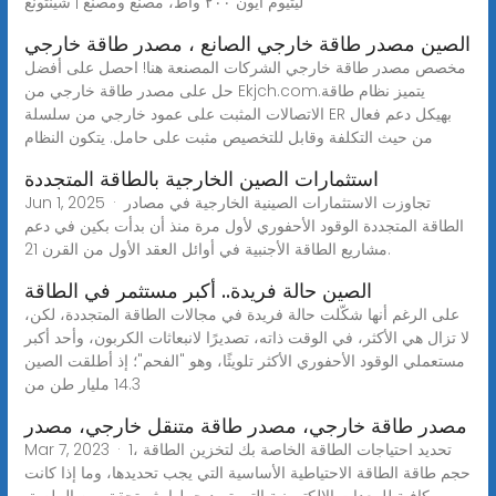
ليثيوم أيون ٢٠٠ واط، مصنع ومصنع | شينتونغ
الصين مصدر طاقة خارجي الصانع ، مصدر طاقة خارجي
مخصص مصدر طاقة خارجي الشركات المصنعة هنا! احصل على أفضل
حل على مصدر طاقة خارجي من Ekjch.com.يتميز نظام طاقة
الاتصالات المثبت على عمود خارجي من سلسلة ER بهيكل دعم فعال
من حيث التكلفة وقابل للتخصيص مثبت على حامل. يتكون النظام
استثمارات الصين الخارجية بالطاقة المتجددة
Jun 1, 2025 · تجاوزت الاستثمارات الصينية الخارجية في مصادر
الطاقة المتجددة الوقود الأحفوري لأول مرة منذ أن بدأت بكين في دعم
مشاريع الطاقة الأجنبية في أوائل العقد الأول من القرن 21.
الصين حالة فريدة.. أكبر مستثمر في الطاقة
على الرغم أنها شكّلت حالة فريدة في مجالات الطاقة المتجددة، لكن،
لا تزال هي الأكثر، في الوقت ذاته، تصديرًا لانبعاثات الكربون، وأحد أكبر
مستعملي الوقود الأحفوري الأكثر تلويثًا، وهو "الفحم"؛ إذ أطلقت الصين
14.3 مليار طن من
مصدر طاقة خارجي، مصدر طاقة متنقل خارجي، مصدر
Mar 7, 2023 · 1، تحديد احتياجات الطاقة الخاصة بك لتخزين الطاقة
حجم طاقة الطاقة الاحتياطية الأساسية التي يجب تحديدها، وما إذا كانت
كافية للمعدات الإلكترونية التي تريد حملها، ثم تحقق من الملصق