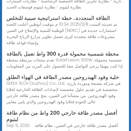
نارية - بطارية تخزين الطاقة الحمضية الرصاصية - بطاريات السيارات
بطارية ليثيوم - بطارية ليثيوم فوسفات الحديد
الطاقة المتجددة.. خطة استراتيجية صينية للتخلص
تم تحديثه السبت 2025/3/8 10:34 م بتوقيت أبوظبي أعلنت اللجنة
الوطنية للتنمية والإصلاح في الصين (NDRC) استثمارات جديدة في
مشروعات طاقة متجددة كبرى تشمل تطوير مزارع الرياح البحرية
وإنشاء قواعد طاقة
محطة شمسية محمولة قدرة 300 واط تعمل بالطاقة
نقدم منتجات مرتبطة بمحطة SolarFusion 300W شمسية محمولة،
إذا كنت مهتمًا يرجى التواصل معنا للحصول على المزيد من المعلومات.
خلية وقود الهيدروجين مصدر الطاقة في الهواء الطلق
SEEEX TECH (Suzhou) Co., Ltd. هي شركة مصنعة وموردة بارزة،
متخصصة في تقديم حلول مخصصة لإمدادات الطاقة الخارجية لخلايا
وقود الهيدروجين. من منشآتنا في الصين، ننتج مصدر طاقة خارجي
عالي الجودة لخلايا وقود الهيدروجين والذي يلبي معايير
أفضل مصدر طاقة خارجي 200 واط من نظام طاقة
ليثيوم
Sep 5, 2025 · أفضل مصدر طاقة خارجي في الصين، نظام طاقة