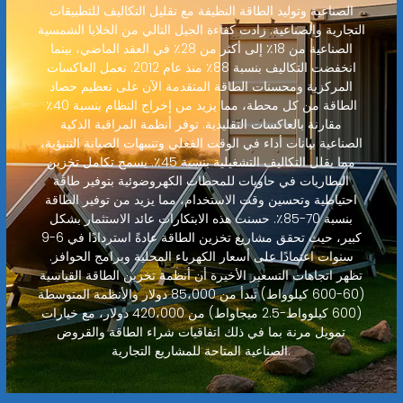
الصناعية وتوليد الطاقة النظيفة مع تقليل التكاليف للتطبيقات
التجارية والصناعية. زادت كفاءة الجيل التالي من الخلايا الشمسية
الصناعية من 18٪ إلى أكثر من 28٪ في العقد الماضي، بينما
انخفضت التكاليف بنسبة 88٪ منذ عام 2012. تعمل العاكسات
المركزية ومحسنات الطاقة المتقدمة الآن على تعظيم حصاد
الطاقة من كل محطة، مما يزيد من إخراج النظام بنسبة 40٪
مقارنة بالعاكسات التقليدية. توفر أنظمة المراقبة الذكية
الصناعية بيانات أداء في الوقت الفعلي وتنبيهات الصيانة التنبؤية،
مما يقلل التكاليف التشغيلية بنسبة 45٪. يسمح تكامل تخزين
البطاريات في حاويات للمحطات الكهروضوئية بتوفير طاقة
احتياطية وتحسين وقت الاستخدام، مما يزيد من توفير الطاقة
بنسبة 70-85٪. حسنت هذه الابتكارات عائد الاستثمار بشكل
كبير، حيث تحقق مشاريع تخزين الطاقة عادةً استردادًا في 6-9
سنوات اعتمادًا على أسعار الكهرباء المحلية وبرامج الحوافز.
تظهر اتجاهات التسعير الأخيرة أن أنظمة تخزين الطاقة القياسية
(60-600 كيلوواط) تبدأ من 85،000 دولار والأنظمة المتوسطة
(600 كيلوواط-2.5 ميجاواط) من 420،000 دولار، مع خيارات
تمويل مرنة بما في ذلك اتفاقيات شراء الطاقة والقروض
الصناعية المتاحة للمشاريع التجارية.