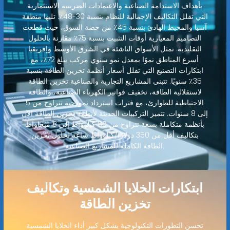
بأهداف الاستدامة الصناعية والاعتمادات الضريبية الاستثمارية
التي تقلل التكاليف الإجمالية للنظام بنسبة 30-48٪. تليها منطقة
آسيا والمحيط الهادئ بنسبة 45٪ من حصة السوق، حيث قطعت
التصاميم المعيارية أوقات التثبيت بنسبة 75٪ مقارنة بالحلول
التقليدية. تمثل الأسواق الناشئة في الشرق الأوسط وإفريقيا
أسرع المناطق نموًا بمعدل نمو سنوي مركب يبلغ 72٪، مع
ابتكارات التصنيع التي تقلل أسعار أنظمة تخزين الطاقة بنسبة
35٪ سنويًا. تتبنى المشاريع التجارية والصناعية تخزين الطاقة
لاستقلالية الطاقة، تخفيف فواتير الكهرباء الصناعية، والطاقة
الاحتياطية للطوارئ، مع فترات استرداد نموذجية تتراوح من 5
إلى 8 سنوات. تتميز التركيبات الحديثة لأنظمة تخزين الطاقة الآن
بأنظمة متكاملة بسعة تتراوح من 80 كيلوواط إلى 8 ميجاواط
بتكاليف أقل من 350 دولارًا/كيلوواط ساعة لحلول تخزين
الطاقة الكاملة للمشاريع الصناعية.
ابتكارات الخلايا الشمسية وتكاليف
تخزين الطاقة
تحسن التطورات التكنولوجية بشكل كبير أداء الخلايا الشمسية