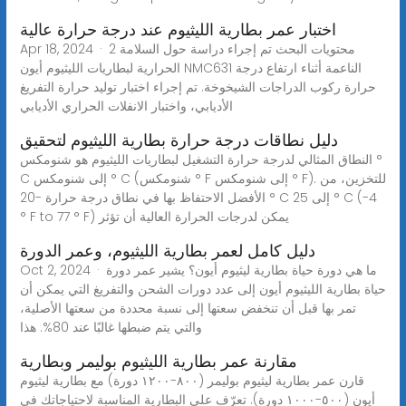
اختبار عمر بطارية الليثيوم عند درجة حرارة عالية
Apr 18, 2024 · 2 محتويات البحث تم إجراء دراسة حول السلامة
الحرارية لبطاريات الليثيوم أيون NMC631 الناعمة أثناء ارتفاع درجة
حرارة ركوب الدراجات الشيخوخة. تم إجراء اختبار توليد حرارة التفريغ
الأديابي، واختبار الانفلات الحراري الأديابي
دليل نطاقات درجة حرارة بطارية الليثيوم لتحقيق
النطاق المثالي لدرجة حرارة التشغيل لبطاريات الليثيوم هو شنومكس °
C إلى شنومكس ° C (شنومكس ° F إلى شنومكس ° F). للتخزين، من
الأفضل الاحتفاظ بها في نطاق درجة حرارة -20 ° C إلى 25 ° C (-4
° F to 77 ° F) يمكن لدرجات الحرارة العالية أن تؤثر
دليل كامل لعمر بطارية الليثيوم، وعمر الدورة
Oct 2, 2024 · ما هي دورة حياة بطارية ليثيوم أيون؟ يشير عمر دورة
حياة بطارية الليثيوم أيون إلى عدد دورات الشحن والتفريغ التي يمكن أن
تمر بها قبل أن تنخفض سعتها إلى نسبة محددة من سعتها الأصلية،
والتي يتم ضبطها غالبًا عند 80%. هذا
مقارنة عمر بطارية الليثيوم بوليمر وبطارية
قارن عمر بطارية ليثيوم بوليمر (٨٠٠-١٢٠٠ دورة) مع بطارية ليثيوم
أيون (٥٠٠-١٠٠٠ دورة). تعرّف على البطارية المناسبة لاحتياجاتك في