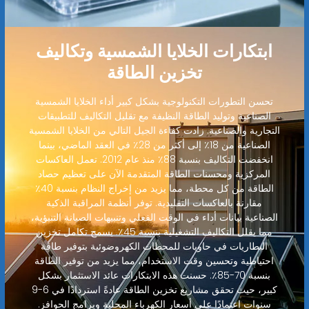
ابتكارات الخلايا الشمسية وتكاليف
تخزين الطاقة
تحسن التطورات التكنولوجية بشكل كبير أداء الخلايا الشمسية
الصناعية وتوليد الطاقة النظيفة مع تقليل التكاليف للتطبيقات
التجارية والصناعية. زادت كفاءة الجيل التالي من الخلايا الشمسية
الصناعية من 18٪ إلى أكثر من 28٪ في العقد الماضي، بينما
انخفضت التكاليف بنسبة 88٪ منذ عام 2012. تعمل العاكسات
المركزية ومحسنات الطاقة المتقدمة الآن على تعظيم حصاد
الطاقة من كل محطة، مما يزيد من إخراج النظام بنسبة 40٪
مقارنة بالعاكسات التقليدية. توفر أنظمة المراقبة الذكية
الصناعية بيانات أداء في الوقت الفعلي وتنبيهات الصيانة التنبؤية،
مما يقلل التكاليف التشغيلية بنسبة 45٪. يسمح تكامل تخزين
البطاريات في حاويات للمحطات الكهروضوئية بتوفير طاقة
احتياطية وتحسين وقت الاستخدام، مما يزيد من توفير الطاقة
بنسبة 70-85٪. حسنت هذه الابتكارات عائد الاستثمار بشكل
كبير، حيث تحقق مشاريع تخزين الطاقة عادةً استردادًا في 6-9
سنوات اعتمادًا على أسعار الكهرباء المحلية وبرامج الحوافز.