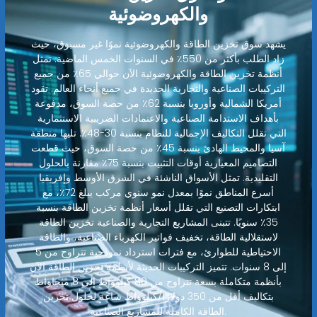
والكهروضوئية
يشهد سوق تخزين الطاقة والكهروضوئية نموًا غير مسبوق، حيث
زاد الطلب بأكثر من 550٪ في السنوات الخمس الماضية. تمثل
أنظمة تخزين الطاقة والكهروضوئية الآن حوالي 65٪ من جميع
التركيبات الصناعية والتجارية الجديدة في جميع أنحاء العالم. تقود
أمريكا الشمالية وأوروبا بنسبة 62٪ من حصة السوق، مدفوعة
بأهداف الاستدامة الصناعية والاعتمادات الضريبية الاستثمارية
التي تقلل التكاليف الإجمالية للنظام بنسبة 30-48٪. تليها منطقة
آسيا والمحيط الهادئ بنسبة 45٪ من حصة السوق، حيث قطعت
التصاميم المعيارية أوقات التثبيت بنسبة 75٪ مقارنة بالحلول
التقليدية. تمثل الأسواق الناشئة في الشرق الأوسط وإفريقيا
أسرع المناطق نموًا بمعدل نمو سنوي مركب يبلغ 72٪، مع
ابتكارات التصنيع التي تقلل أسعار أنظمة تخزين الطاقة بنسبة
35٪ سنويًا. تتبنى المشاريع التجارية والصناعية تخزين الطاقة
لاستقلالية الطاقة، تخفيف فواتير الكهرباء الصناعية، والطاقة
الاحتياطية للطوارئ، مع فترات استرداد نموذجية تتراوح من 5
إلى 8 سنوات. تتميز التركيبات الحديثة لأنظمة تخزين الطاقة الآن
بأنظمة متكاملة بسعة تتراوح من 80 كيلوواط إلى 8 ميجاواط
بتكاليف أقل من 350 دولارًا/كيلوواط ساعة لحلول تخزين
الطاقة الكاملة للمشاريع الصناعية.