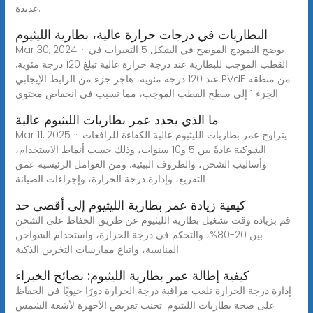
عديدة.
البطاريات في درجات حرارة عالية، بطارية الليثيوم
Mar 30, 2024 · يوضح النموذج الموضح في الشكل 5 التغيرات في
القطب الموجب للبطارية عند درجة حرارة عالية تبلغ 120 درجة مئوية.
عند 120 درجة مئوية، هاجر جزء من الرابط الإيجابي PVdF من منطقة
الجزء 1 إلى سطح القطب الموجب، مما تسبب في انخفاض محتوى
ما الذي يحدد عمر بطاريات الليثيوم عالية
Mar 11, 2025 · يتراوح عمر بطاريات الليثيوم عالية الكفاءة للرافعات
الشوكية عادةً بين 5 و10 سنوات، وذلك حسب أنماط الاستخدام،
وأساليب الشحن، والظروف البيئية. ومن العوامل الرئيسية عمق
التفريغ، وإدارة درجة الحرارة، وإجراءات الصيانة
كيفية زيادة عمر بطارية الليثيوم إلى أقصى حد
قم بزيادة وقت تشغيل بطارية الليثيوم عن طريق الحفاظ على الشحن
بين 20-80%، والتحكم في درجة الحرارة، واستخدام الشواحن
المناسبة، واتباع ممارسات التخزين الذكية.
كيفية إطالة عمر بطارية الليثيوم: نصائح الخبراء
إدارة درجة الحرارة تلعب مراقبة درجة الحرارة دورًا حيويًا في الحفاظ
على صحة بطاريات الليثيوم. تجنب تعريض الأجهزة لأشعة الشمس