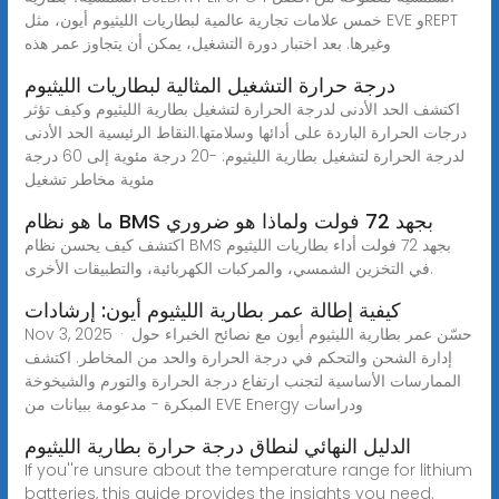
خمس علامات تجارية عالمية لبطاريات الليثيوم أيون، مثل EVE وREPT
وغيرها. بعد اختبار دورة التشغيل، يمكن أن يتجاوز عمر هذه
درجة حرارة التشغيل المثالية لبطاريات الليثيوم
اكتشف الحد الأدنى لدرجة الحرارة لتشغيل بطارية الليثيوم وكيف تؤثر
درجات الحرارة الباردة على أدائها وسلامتها.النقاط الرئيسية الحد الأدنى
لدرجة الحرارة لتشغيل بطارية الليثيوم: -20 درجة مئوية إلى 60 درجة
مئوية مخاطر تشغيل
ما هو نظام BMS بجهد 72 فولت ولماذا هو ضروري
اكتشف كيف يحسن نظام BMS بجهد 72 فولت أداء بطاريات الليثيوم
في التخزين الشمسي، والمركبات الكهربائية، والتطبيقات الأخرى.
كيفية إطالة عمر بطارية الليثيوم أيون: إرشادات
Nov 3, 2025 · حسّن عمر بطارية الليثيوم أيون مع نصائح الخبراء حول
إدارة الشحن والتحكم في درجة الحرارة والحد من المخاطر. اكتشف
الممارسات الأساسية لتجنب ارتفاع درجة الحرارة والتورم والشيخوخة
المبكرة - مدعومة ببيانات من EVE Energy ودراسات
الدليل النهائي لنطاق درجة حرارة بطارية الليثيوم
If you''re unsure about the temperature range for lithium
batteries, this guide provides the insights you need.