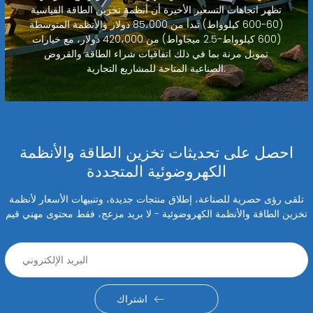
تظهر اتجاهات التسعير الأخيرة أن أنظمة تخزين الطاقة القياسية
(60-600 كيلوواط) تبدأ من 85،000 دولار والأنظمة المتوسطة
(600 كيلوواط-2.5 ميجاواط) من 420،000 دولار، مع خيارات
تمويل مرنة بما في ذلك اتفاقيات شراء الطاقة والقروض
الصناعية المتاحة للمشاريع التجارية.
احصل على تحديثات تخزين الطاقة والأنظمة
الكهروضوئية المتجددة
تلقى رؤى حصرية للصناعة، إطلاق منتجات جديدة، وتنبيهات الأسعار لأنظمة
تخزين الطاقة والأنظمة الكهروضوئية - لا بريد مزعج، فقط محتوى مهني قيم
اشتراك