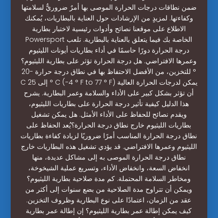
ضمن نطاقات درجات الحرارة الموصى بها أمرٌ ضروريٌّ لسلامتها
وكفاءتها. لمزيدٍ من الإرشادات حول العناية بالبطاريات، يُمكنك
الاطلاع على موقعنا نصائح وأدوات رئيسية لاختبار بطارية
Powersport الخاصة بك فيما يتعلق بالعناية بالبطارية. تلعب
درجة الحرارة دورًا حاسمًا في أداء بطاريات أيونات الليثيوم
وعمرها الافتراضي. هل درجة الحرارة تؤثر على بطارية الليثيوم؟
للتخزين، من الأفضل الاحتفاظ بها في نطاق درجة حرارة -20 °
C إلى 25 ° C (-4 ° F to 77 ° F) يمكن لدرجات الحرارة العالية
أن تؤثر بشكل كبير على الأداء والسلامة وعمر البطارية. يشرح
هذا الدليل كيفية تأثير درجة الحرارة على بطاريات الليثيوم،
ويقدم نصائح للحفاظ على الأداء الأمثل. هل يمكن تشغيل
بطاريات الليثيوم خارج نطاق درجة الحرارة؟يُعد الحفاظ على
نطاق درجة الحرارة المناسب أمرًا ضروريًا لزيادة كفاءة بطاريات
الليثيوم وعمرها الافتراضي. قد يؤدي تشغيل هذه البطاريات خارج
نطاق درجة الحرارة الموصى به إلى مشاكل عديدة، منها
انخفاض السعة، وانخفاض الأداء، وتسريع عملية الشيخوخة،
ومخاطر السلامة المحتملة. كم مدة صلاحية بطارية الليثيوم؟
ويمكن أن تتراوح مدة الصلاحية من بضع سنوات إلى أكثر من
عقد من الزمان، اعتمادًا على نوع البطارية وظروف التخزين.
كيف يمكن إطالة عمر بطارية الليثيوم؟ إن إطالة عمر بطارية