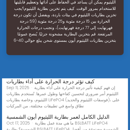
الليثيوم يمكن أن يساعد في الحفاظ على أدائها وتعظيم قابليتها
للاستخدام بمرور الوقت. كيف يتم تخزين بطارية الليثيوم؟يجب
تخزين بطاريات الليثيوم في بيئات باردة، ويفضل أن تكون درجة
الحرارة بين 15 درجة مئوية و25 درجة مئوية (59 درجة
فهرنهايت إلى 77 درجة فهرنهايت)، وتجنب درجات الحرارة
المرتفعة. قم بتخزين البطارية مشحونة جزئيًا. يُنصح عمومًا
بتخزين بطاريات الليثيوم أيون بمستوى شحن يبلغ حوالي 40-6
كيف تؤثر درجة الحرارة على أداء بطاريات
Sep 11, 2025 · إن فهم كيفية تأثير درجة الحرارة على أداء بطارية
الليثيوم أمر ضروري لتحسين كفاءتها وطول عمرها. تُستخدم بطاريات
الليثيوم، وخاصة بطاريات LiFePO4 (فوسفات الليثيوم والحديد)، على
نطاق واسع في تطبيقات مختلفة، من المركبات
الدليل الكامل لعمر بطارية الليثيوم أيون الشمسية
Oct 17, 2025 · ما هي مدة عمل بطارية BSLBATT LiFePO4
الشمسية؟ بطارية BSLBATT LiFePO4 الشمسية مصنوعة من أفضل