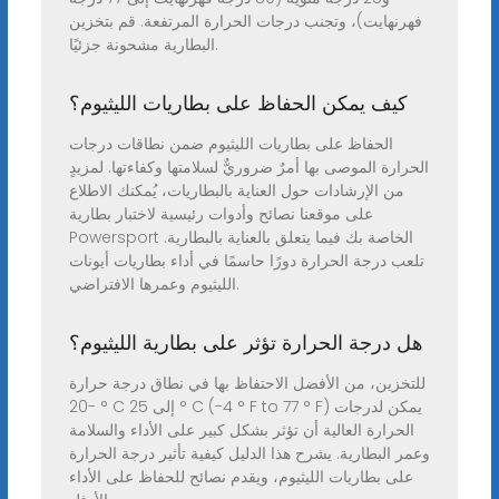
فهرنهايت)، وتجنب درجات الحرارة المرتفعة. قم بتخزين
البطارية مشحونة جزئيًا.
كيف يمكن الحفاظ على بطاريات الليثيوم؟
الحفاظ على بطاريات الليثيوم ضمن نطاقات درجات
الحرارة الموصى بها أمرٌ ضروريٌّ لسلامتها وكفاءتها. لمزيدٍ
من الإرشادات حول العناية بالبطاريات، يُمكنك الاطلاع
على موقعنا نصائح وأدوات رئيسية لاختبار بطارية
Powersport الخاصة بك فيما يتعلق بالعناية بالبطارية.
تلعب درجة الحرارة دورًا حاسمًا في أداء بطاريات أيونات
الليثيوم وعمرها الافتراضي.
هل درجة الحرارة تؤثر على بطارية الليثيوم؟
للتخزين، من الأفضل الاحتفاظ بها في نطاق درجة حرارة
-20 ° C إلى 25 ° C (-4 ° F to 77 ° F) يمكن لدرجات
الحرارة العالية أن تؤثر بشكل كبير على الأداء والسلامة
وعمر البطارية. يشرح هذا الدليل كيفية تأثير درجة الحرارة
على بطاريات الليثيوم، ويقدم نصائح للحفاظ على الأداء