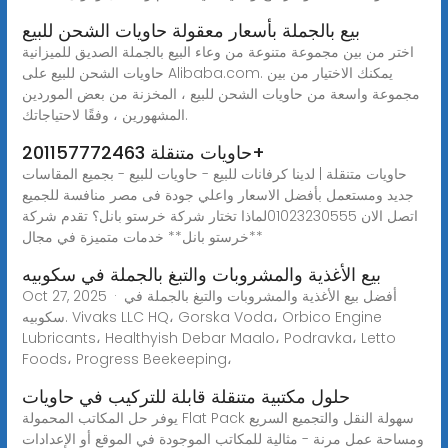
بيع بالجملة بأسعار معقولة حاويات الشحن للبيع
اختر من بين مجموعة متنوعة من وعاء البيع بالجملة الصديق للميزانية
حاويات الشحن للبيع على Alibaba.com. يمكنك الاختيار من بين
مجموعة واسعة من حاويات الشحن للبيع ، المخزنة من بعض الموردين
المشهورين ، وفقًا لاحتياجاتك.
حاويات متنقلة 201157772463+
حاويات متنقلة | لدينا كرفانات للبيع - حاويات للبيع - بجميع المقاسات
جديد ومستعمل بأفضل الاسعار واعلي جودة فى مصر منافسة للجميع
اتصل الان 01023230555لماذا تختار شركة خرستو بانل؟ تقدم شركة
**خرستو بانل** خدمات متميزة في مجال
بيع الأغذية والمشروبات والتبغ بالجملة في سكوبيه
Oct 27, 2025 · أفضل بيع الأغذية والمشروبات والتبغ بالجملة في
سكوبيه. Vivaks LLC HQ، Gorska Voda، Orbico Engine
Lubricants، Healthyish Debar Maalo، Podravka، Letto
Foods، Progress Beekeeping،
حلول مكتبية متنقلة قابلة للتركيب في حاويات
يوفر حل المكاتب المحمولة Flat Pack سهولة النقل والتجميع السريع
ومساحة عمل مرنة - مثالية للمكاتب الموجودة في الموقع أو الإعدادات