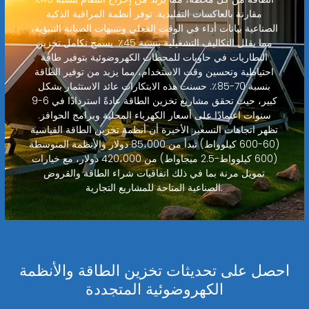
مقارنة بالعاكسات التقليدية. توفر أنظمة المراقبة الذكية
الصناعية بيانات أداء في الوقت الفعلي وتنبيهات الصيانة التنبؤية،
مما يقلل التكاليف التشغيلية بنسبة 45٪. يسمح تكامل تخزين
البطاريات في حاويات للمحطات الكهروضوئية بتوفير طاقة
احتياطية وتحسين وقت الاستخدام، مما يزيد من توفير الطاقة
بنسبة 70-85٪. حسنت هذه الابتكارات عائد الاستثمار بشكل
كبير، حيث تحقق مشاريع تخزين الطاقة عادةً استردادًا في 6-9
سنوات اعتمادًا على أسعار الكهرباء المحلية وبرامج الحوافز.
تظهر اتجاهات التسعير الأخيرة أن أنظمة تخزين الطاقة القياسية
(60-600 كيلوواط) تبدأ من 85،000 دولار والأنظمة المتوسطة
(600 كيلوواط-2.5 ميجاواط) من 420،000 دولار، مع خيارات
تمويل مرنة بما في ذلك اتفاقيات شراء الطاقة والقروض
الصناعية المتاحة للمشاريع التجارية.
احصل على تحديثات تخزين الطاقة والأنظمة
الكهروضوئية المتجددة