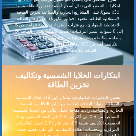
ابتكارات التصنيع التي تقلل أسعار أنظمة تخزين الطاقة بنسبة
35٪ سنويًا. تتبنى المشاريع التجارية والصناعية تخزين الطاقة
لاستقلالية الطاقة، تخفيف فواتير الكهرباء الصناعية، والطاقة
الاحتياطية للطوارئ، مع فترات استرداد نموذجية تتراوح من 5
إلى 8 سنوات. تتميز التركيبات الحديثة لأنظمة تخزين الطاقة الآن
بأنظمة متكاملة بسعة تتراوح من 80 كيلوواط إلى 8 ميجاواط
بتكاليف أقل من 350 دولارًا/كيلوواط ساعة لحلول تخزين
الطاقة الكاملة للمشاريع الصناعية.
ابتكارات الخلايا الشمسية وتكاليف
تخزين الطاقة
تحسن التطورات التكنولوجية بشكل كبير أداء الخلايا الشمسية
الصناعية وتوليد الطاقة النظيفة مع تقليل التكاليف للتطبيقات
التجارية والصناعية. زادت كفاءة الجيل التالي من الخلايا الشمسية
الصناعية من 18٪ إلى أكثر من 28٪ في العقد الماضي، بينما
انخفضت التكاليف بنسبة 88٪ منذ عام 2012. تعمل العاكسات
المركزية ومحسنات الطاقة المتقدمة الآن على تعظيم حصاد
الطاقة من كل محطة، مما يزيد من إخراج النظام بنسبة 40٪