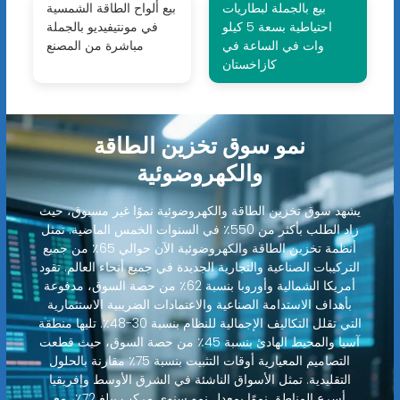
بيع بالجملة لبطاريات
بيع ألواح الطاقة الشمسية
احتياطية بسعة 5 كيلو
في مونتيفيديو بالجملة
وات في الساعة في
مباشرة من المصنع
كازاخستان
نمو سوق تخزين الطاقة
والكهروضوئية
يشهد سوق تخزين الطاقة والكهروضوئية نموًا غير مسبوق، حيث
زاد الطلب بأكثر من 550٪ في السنوات الخمس الماضية. تمثل
أنظمة تخزين الطاقة والكهروضوئية الآن حوالي 65٪ من جميع
التركيبات الصناعية والتجارية الجديدة في جميع أنحاء العالم. تقود
أمريكا الشمالية وأوروبا بنسبة 62٪ من حصة السوق، مدفوعة
بأهداف الاستدامة الصناعية والاعتمادات الضريبية الاستثمارية
التي تقلل التكاليف الإجمالية للنظام بنسبة 30-48٪. تليها منطقة
آسيا والمحيط الهادئ بنسبة 45٪ من حصة السوق، حيث قطعت
التصاميم المعيارية أوقات التثبيت بنسبة 75٪ مقارنة بالحلول
التقليدية. تمثل الأسواق الناشئة في الشرق الأوسط وإفريقيا
أسرع المناطق نموًا بمعدل نمو سنوي مركب يبلغ 72٪، مع