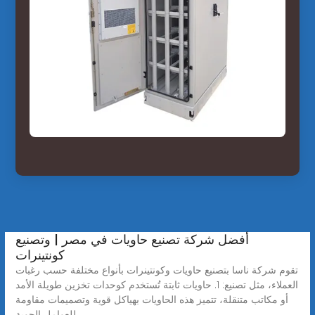
أفضل شركة تصنيع حاويات في مصر | وتصنيع
كونتينرات
تقوم شركة ناسا بتصنيع حاويات وكونتينرات بأنواع مختلفة حسب رغبات
العملاء، مثل تصنيع: 1. حاويات ثابتة تُستخدم كوحدات تخزين طويلة الأمد
أو مكاتب متنقلة، تتميز هذه الحاويات بهياكل قوية وتصميمات مقاومة
للعوامل الجوية.