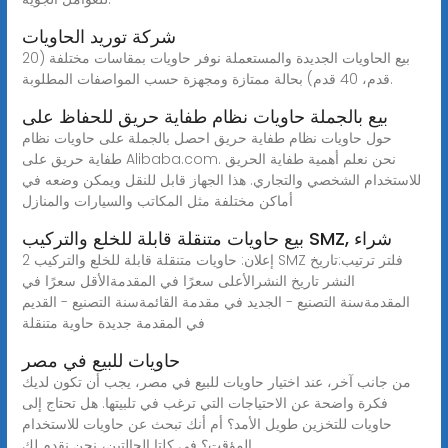
شركة توريد الحاويات
بيع الحاويات الجديدة والمستعملة نوفر حاويات بمقاسات مختلفة (20
قدم، 40 قدم) بحالة ممتازة ومجهزة حسب المواصفات المطلوبة.
بيع بالجملة حاويات نظام طفاية حريق للحفاظ على
حول حاويات نظام طفاية حريق احصل بالجملة على حاويات نظام
طفاية حريق على Alibaba.com. نحن نعلم أهمية طفاية الحريق
للاستخدام الشخصي والتجاري. هذا الجهاز قابل للنقل ويمكن وضعه في
أماكن مختلفة مثل المكاتب والسيارات والمنازل
بيع حاويات متنقلة قابلة للخلع والتركيب SMZ, شراء
2 إعلان: حاويات متنقلة قابلة للخلع والتركيب SMZ فلتر ترتيب:تاريخ
النشر تاريخ النشرالأعلى سعرًا في المقدمةالأقل سعرًا في
المقدمةسنة التصنيع - الجديد في مقدمة القائمةسنة التصنيع - القديم
في المقدمة جديدة حاوية متنقلة
حاويات للبيع في مصر
من جانب آخر، عند اختيار حاويات للبيع في مصر، يجب أن تكون لديك
فكرة واضحة عن الاحتياجات التي ترغب في تلبيتها. هل تحتاج إلى
حاويات للتخزين طويل الأمد؟ أم أنك تبحث عن حاويات للاستخدام
المؤقت؟ في كلتا الحالتين، نحن نقدم لك