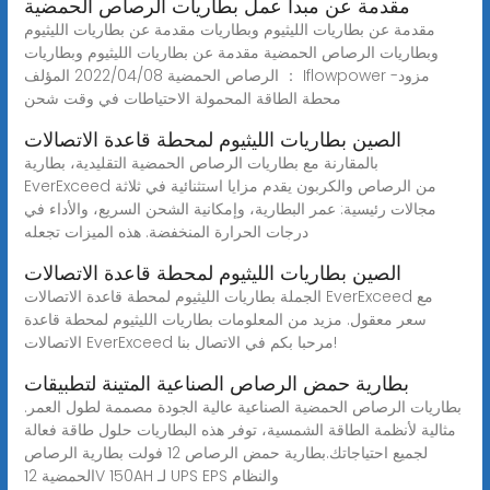
مقدمة عن مبدأ عمل بطاريات الرصاص الحمضية
مقدمة عن بطاريات الليثيوم وبطاريات مقدمة عن بطاريات الليثيوم
وبطاريات الرصاص الحمضية مقدمة عن بطاريات الليثيوم وبطاريات
الرصاص الحمضية 2022/04/08 المؤلف ： Iflowpower -مزود
محطة الطاقة المحمولة الاحتياطات في وقت شحن
الصين بطاريات الليثيوم لمحطة قاعدة الاتصالات
بالمقارنة مع بطاريات الرصاص الحمضية التقليدية، بطارية
EverExceed من الرصاص والكربون يقدم مزايا استثنائية في ثلاثة
مجالات رئيسية: عمر البطارية، وإمكانية الشحن السريع، والأداء في
درجات الحرارة المنخفضة. هذه الميزات تجعله
الصين بطاريات الليثيوم لمحطة قاعدة الاتصالات
الجملة بطاريات الليثيوم لمحطة قاعدة الاتصالات EverExceed مع
سعر معقول. مزيد من المعلومات بطاريات الليثيوم لمحطة قاعدة
الاتصالات EverExceed مرحبا بكم في الاتصال بنا!
بطارية حمض الرصاص الصناعية المتينة لتطبيقات
بطاريات الرصاص الحمضية الصناعية عالية الجودة مصممة لطول العمر.
مثالية لأنظمة الطاقة الشمسية، توفر هذه البطاريات حلول طاقة فعالة
لجميع احتياجاتك.بطارية حمض الرصاص 12 فولت بطارية الرصاص
الحمضية 12V 150AH لـ UPS EPS والنظام