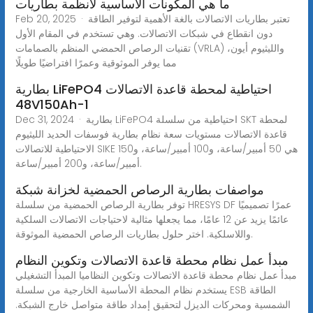
ما هي المكونات الأساسية لأنظمة بطاريات
Feb 20, 2025 · تعتبر بطاريات الاتصالات بالغة الأهمية لتوفير الطاقة
دون انقطاع في شبكات الاتصالات. وهي تستخدم في المقام الأول
تقنيات الرصاص الحمضي المنظم بالصمامات (VRLA) والليثيوم أيون،
مما يوفر الموثوقية وعمرًا افتراضيًا طويلًا
بطارية LiFePO4 احتياطية لمحطة قاعدة الاتصالات
48V150Ah-1
Dec 31, 2024 · بطارية LiFePO4 احتياطية من سلسلة SKT لمحطة
قاعدة الاتصالات مستويات سعة نظام بطارية فوسفات الحديد الليثيوم
الاحتياطية للاتصالات SIKE هي 50 أمبير/ساعة، و100 أمبير/ساعة، و150
أمبير/ساعة، و200 أمبير/ساعة.
مواصفات بطارية الرصاص الحمضية لخزانة شبكة
توفر بطارية الرصاص الحمضية من سلسلة HRESYS DF عمرًا تصميميًا
عائمًا يزيد عن 12 عامًا، مما يجعلها مثالية لاحتياجات الاتصالات السلكية
واللاسلكية. اختر حلول بطاريات الرصاص الحمضية الموثوقة.
مبدأ عمل نظام محطة قاعدة الاتصالات وتكوين النظام
مبدأ عمل نظام محطة قاعدة الاتصالات وتكوين النظاميا المبدأ التشغيلي
يستخدم نظام المحطة الأساسية الخارجية من سلسلة ESB الطاقة
الشمسية ومحركات الديزل لتحقيق إمداد طاقة متواصل خارج الشبكة.