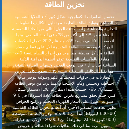
تخزين الطاقة
تحسن التطورات التكنولوجية بشكل كبير أداء الخلايا الشمسية
الصناعية وتوليد الطاقة النظيفة مع تقليل التكاليف للتطبيقات
التجارية والصناعية. زادت كفاءة الجيل التالي من الخلايا الشمسية
الصناعية من 18٪ إلى أكثر من 28٪ في العقد الماضي، بينما
انخفضت التكاليف بنسبة 88٪ منذ عام 2012. تعمل العاكسات
المركزية ومحسنات الطاقة المتقدمة الآن على تعظيم حصاد
الطاقة من كل محطة، مما يزيد من إخراج النظام بنسبة 40٪
مقارنة بالعاكسات التقليدية. توفر أنظمة المراقبة الذكية
الصناعية بيانات أداء في الوقت الفعلي وتنبيهات الصيانة التنبؤية،
مما يقلل التكاليف التشغيلية بنسبة 45٪. يسمح تكامل تخزين
البطاريات في حاويات للمحطات الكهروضوئية بتوفير طاقة
احتياطية وتحسين وقت الاستخدام، مما يزيد من توفير الطاقة
بنسبة 70-85٪. حسنت هذه الابتكارات عائد الاستثمار بشكل
كبير، حيث تحقق مشاريع تخزين الطاقة عادةً استردادًا في 6-9
سنوات اعتمادًا على أسعار الكهرباء المحلية وبرامج الحوافز.
تظهر اتجاهات التسعير الأخيرة أن أنظمة تخزين الطاقة القياسية
(60-600 كيلوواط) تبدأ من 85،000 دولار والأنظمة المتوسطة
(600 كيلوواط-2.5 ميجاواط) من 420،000 دولار، مع خيارات
تمويل مرنة بما في ذلك اتفاقيات شراء الطاقة والقروض