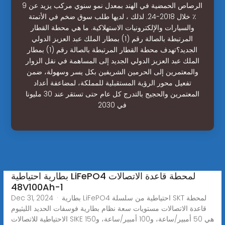
الرصاص الحمضية في الهند بمعدل نمو سنوي مركب يزيد عن 9
٪ خلال 2018-24. لذلك ، لديها طلب سوق ضخم في الأتمتة
والسيارات والإلكترونيات الاستهلاكية. ما هي محطة القطار
المرتبطة بالصالة رقم (1) بمطار الملك عبد العزيز الدولي
الجديد؟تهدف محطة القطار المرتبطة بالصالة رقم (1) بمطار
الملك عبد العزيز الدولي الجديد إلى المساهمة في نقل الزوار
والمعتمرين إلى الحرمين الشريفين بكل يسر وسهولة، ضمن
تفعيل محور الرؤية المستقبلية للمملكة، لمضاعفة أعداد
المعتمرين والحجيج بالتدرج كل عام حتى تستقر عند 30 مليونا
في 2030
بطارية احتياطية LiFePO4 لمحطة قاعدة الاتصالات
48V100Ah-1
Dec 31, 2024 · بطارية LiFePO4 احتياطية من سلسلة SKT لمحطة
قاعدة الاتصالات مستويات سعة نظام بطارية فوسفات الحديد الليثيوم
الاحتياطية للاتصالات SIKE هي 50 أمبير/ساعة، و100 أمبير/ساعة، و150