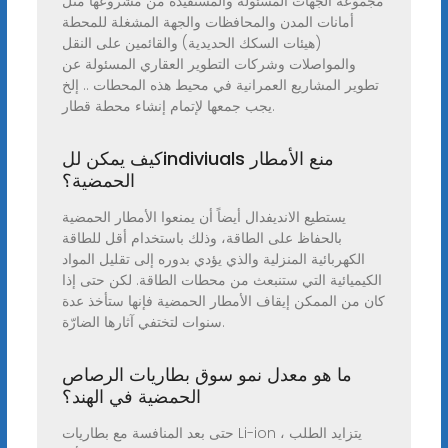
مجموعة الجهات المسئولة والمستفيدة من مشروعها مثل
أمانات المدن والمحافظات والجهة المشغلة للمحطة
(هيئات السكك الحديدية) والقائمين على النقل
والمواصلات وشركات التطوير العقاري المسئولة عن
تطوير المشاريع العمرانية في محيط هذه المحطات .. إلخ
يجب جمعها لإتمام إنشاء محطة قطار.
كيف يمكن للindiviuals منع الأمطار
الحمضية؟
يستطيع الانديفدال أيضاً أن يمنعوا الأمطار الحمضية
بالحفاظ على الطاقة، وذلك باستخدام أقل للطاقة
الكهربائية المنزلية والذي يؤدي بدوره إلى تقليل المواد
الكيميائية التي ستنبعث من محطات الطاقة. لكن حتى إذا
كان من الممكن إيقاف الأمطار الحمضية فإنها ستأخذ عدة
سنوات لتختفي آثارها الضارّة.
ما هو معدل نمو سوق بطاريات الرصاص
الحمضية في الهند؟
حتى بعد المنافسة مع بطاريات Li-ion ، يتزايد الطلب