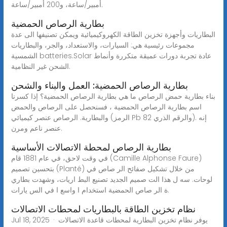
أمبير/ساعة، و200 أمبير/ساعة.
بطارية الرصاص الحمضية
البطاريات وأجهزة تخزين الطاقة الكهروكيميائية ويمكن تصنيفها الى عدة
مجموعات رئيسية هي: السيارات، والاستعداد، والجر، والبطاريات
الشمسية batteries.Solar عادة تجربة دورات عميقة متكررة وأنماط
الشحن غير النظامية.
بطارية الرصاص الحمضية: العمل والبناء والشحن
بناء بطارية حمض الرصاص ما هي بطارية الرصاص الحمضية؟ إذا كسرنا
اسم بطارية الرصاص الحمضية ، فسنحصل على الرصاص والحمض
والبطارية. الرصاص عنصر كيميائي (الرمز Pb والرقم الذري 82). إنه
عنصر ناعم ومرن.
بطارية الرصاص لمحطة الاتصالات الأساسية
في وقت لاحق، في عام 1881 قام (Camille Alphonse Faure)
بتحسين تصميم (Planté) من خلال تشكيل صفائح الر صاص في
لوحات. سه ل هذا الت صميم الجديد تصنيع البط اريات، وشهدت بطاري
ة الر صاص الحمضية استخدام ا واسع ا في الس يارات.
نظام تخزين الطاقة بالبطاريات لمحطات الاتصالات
Jul 18, 2025 · يوفر نظام تخزين البطارية لمحطات قاعدة الاتصالات