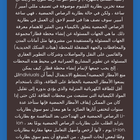
سعة تخزين بطارية الليثيوم موصوفة في تصنيف مللي أمبير /
ساعة ، ولكن في حالة بطارية الرصاص الحمضية ، فهي ساعة
أمبير. سوف نصف هذا في قسم لاحق. إن العمل في بطارية
الرصاص الحمضية يتعلق بالكيمياء ومن المثير للاهتمام معرفة
ذلك. ما هي الجهات المسئولة عن إنشاء محطة قطار؟مجموعة
الجهات المسئولة والمستفيدة من مشروعها مثل أمانات المدن
والمحافظات والجهة المشغلة للمحطة (هيئات السكك الحديدية)
والقائمين على النقل والمواصلات وشركات التطوير العقاري
المسئولة عن تطوير المشاريع العمرانية في محيط هذه المحطات
. إلخ يجب جمعها لإتمام إنشاء محطة قطار. كيف يمكن
للindiviuals منع الأمطار الحمضية؟يستطيع الانديفدال أيضاً أن
يمنعوا الأمطار الحمضية بالحفاظ على الطاقة، وذلك باستخدام
أقل للطاقة الكهربائية المنزلية والذي يؤدي بدوره إلى تقليل
المواد الكيميائية التي ستنبعث من محطات الطاقة. لكن حتى إذا
كان من الممكن إيقاف الأمطار الحمضية فإنها ستأخذ عدة
سنوات لتختفي آثارها الضارّة. ما هو معدل نمو سوق بطاريات
الرصاص الحمضية في الهند؟حتى بعد المنافسة مع بطاريات Li-
ion ، يتزايد الطلب على بطاريات الرصاص الحمضية يومًا بعد
يوم ، لأنها أرخص وأسهل التعامل معها مقارنة ببطاريات Li-ion.
وفقًا لبعض أبحاث السوق ، من المتوقع أن ينمو سوق بطاريات