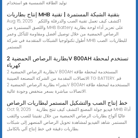
توليد الطاقة الشمسية هو استخدام
إنتاج بطاريات MHB بتقنية الشبكة المستمرة | تقنية
Aug 15, 2025 · اكتشف كيف تعمل تقنية الصب والدرفلة واللكم
واللصق المستمرة من MHB Battery على تعزيز أداء لوحة بطارية
الرصاص الحمضية من خلال توصيل أفضل ومقاومة للتآكل وعمر
أطول.تكنولوجيا الشبكات المتقدمة في شركة MHB للبطاريات: الصب
المستمر
بطارية الرصاص الحمضية 2V 800AH تستخدم لمحطة
كهرباء
بطارية الرصاص الحمضية 2V 800AH المستخدمة لمحطة طاقة
الاتصالات المقدمة من الشركة المصنعة الصينية TG BATTERY. قم
بشراء بطارية الرصاص الحمضية 2V 800AH المستخدمة لمحطة طاقة
الاتصالات مباشرة بسعر منخفض وجودة عالية.
خط إنتاج الصب والتشكيل المستمر لبطاريات الرصاص
Oct 9, 2025 · فيديو جولة المصنع اكتشف كيف تنتج بطارية MHB أداءً
عاليًا ألواح بطاريات الرصاص الحمضية من خلال تقنيتنا للصب والثقب
المستمر. شاهد الفيديو لمشاهدة تحويل الرصاص المنصهر إلى شبكات
بطاريات دقيقة في خط إنتاج آلي بالكامل.