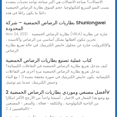
الاتصالات؟ صناعة الاتصالات هي أكبر صناعة تواجه تحديات متعددة
بسبب النمو السريع للتكنولوجيا. حجم السوق بطارية الرصاص الحمضية
دائمًا ما يكون رائعًا في هذه
بطاريات الرصاص الحمضية – شركة Shunlongwei
المحدودة
Nov 24, 2021 · بطارية الرصاص الحمضية (VRLA) عبارة عن بطارية
تخزين تتكون أقطابها بشكل أساسي من الرصاص وأكاسيده ،
والإلكتروليت عبارة عن محلول حامض الكبريتيك. في حالة تفريغ بطارية
الرصاص
كتاب عملية تصنيع بطاريات الرصاص الحمضية
كيف يتدخل تفريغ بطارية الرصاص الحمضية في التفاعلات الكيميائية؟
يتدخل تفريغ بطارية الرصاص الحمضية مرة أخرى في التفاعلات
الكيميائية. يكون حامض الكبريتيك في صورة مخففة بنسبة 3: 1 مع الماء
وحمض الكبريتيك. عندما يتم توصيل
أفضل مصنعي وموردي بطاريات الرصاص الحمضية 2V
مع وضع هذا الشعار في الاعتبار ، أصبحنا واحداً من الأرجح الأكثر ابتكارًا
من الناحية التكنولوجية ، والتكلفة - فعالة ، والسعر - المصنعين
التنافسيين لـ 2V -