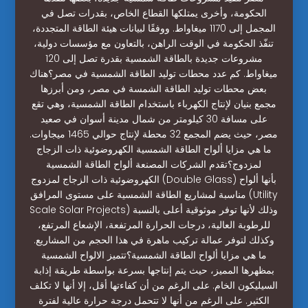
الحكومة، وأخرى يمتلكها القطاع الخاص، بقدرات تصل في
المجمل إلى 1170 ميغاواط. ووفقًا لبيانات هيئة الطاقة المتجددة،
تنفّذ الحكومة في الوقت الراهن، بالتعاون مع مؤسسات دولية،
مشروعات جديدة بالطاقة الشمسية بقدرة تصل إلى 120
ميغاواط. كم عدد محطات توليد الطاقة الشمسية في مصر؟هناك
بعض محطات توليد الطاقة الشمسة في مصر، ومن أبرزها
مجمع بنيان لإنتاج الكهرباء باستخدام الطاقة الشمسية، وهي تقع
على مسافة 30 كيلومتر من شمال مدينة أسوان في صعيد
مصر، حيث يضم المجمع 32 محطة لإنتاج حوالي 1465 ميجاوات.
ما هي مزايا ألواح الطاقة الشمسية الكهروضوئية ذات الزجاج
لمزدوج؟تقدم الشركات المصنعة ألواح الطاقة الشمسية
الكهروضوئية ذات الزجاج لمزدوج (Double Glass) بأنها ألواح
مناسبة لمشاريع الطاقة الشمسية على مستوى المرافق (Utility
Scale Solar Projects) وذلك لأنها توفر موثوقية أعلى بالنسبة
للرطوبة العالية، درجات الحرارة المرتفعة، الإشعاع المرتفع،
وكذلك لتوفر عمالة تركيب ماهرة في هذا الحجم من المشاريع.
ما هي مزايا ألواح الطاقة الشمسية؟تتميز الالواح الشمسية
بمظهرها المميز، حيث يتم إنتاجها بسرعة بواسطة طريقة إذابة
السيليكون الخام. على الرغم من أن كفاءتها أقل، إلا أنها لا تكلف
الكثير. على الرغم من أنها لا تتحمل درجة حرارة عالية لفترة