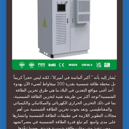
يُشار إليه بأنه " أكبر ألماسة في أميركا"، لكنه ليس حجراً كريماً
بل محطة طاقة شمسية بقدرة 200 ميغاواط تُضيء الآن بهدوء
أحد أغنى مواقع التعدين في البلاد.ما هي طرق تخزين الطاقة
الشمسية؟توجد أكثر من طريقة تقنية لتخزين الطاقة الشمسية،
بما في ذلك التخزين الحراري الكهربائي والميكانيكي والكيميائي
والمغناطيسي. وتعد بحوث تخزين الطاقة الشمسية من أهم
مجالات التطوير اللازمة في تطبيقات الطاقة الشمسية وانتشارها
على مدى واسع. كم تبلغ قدرة الطاقة الشمسية في مصر؟تشهد
مصر تنفيذ مشروعات طاقة شمسية جديدة، بعضها تنفّذها