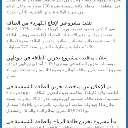
في المنطقة — محطة طاقة شمسية بقدرة 200 ميغاواط. وعلى الرغم
من شهرة الولاية بثرواتها الباطنية، إلا أن الخبراء
تنفيذ مشروعين لإنتاج الكهرباء من الطاقة
Nov 3, 2025 · شهد الدكتور محمود عصمت وزير الكهرباء والطاقة
المتجددة مراسم توقيع الاتفاقيات المكملة لإقامة مشروعين للطاقة
الشمسية ومحطتين متصلتين لبطاريات تخزين الطاقة بقدرة اجمالية
1200 ميجاوات، وبطاريات التخزين سعة 720 ميجاوات
إعلان مناقصة مشروع تخزين الطاقة في نيودلهي
مؤسسات تخزين الطاقة في نيودلهي 2020. أما في نيودلهي فيهدف
مشروع أنظمة تخزين طاقة البطارية بقدرة 40 ميجاوات/ساعة إلى بناء
مسار
تم الإعلان عن مناقصة تخزين الطاقة الشمسية في
3 days ago · أطلقت ولاية كارناتاكا مناقصة جديدة لتخزين الطاقة
الشمسية لمحطة طاقة شمسية كهروضوئية بقدرة 250 ميجاوات، بسعة
بطارية 1.1 جيجاوات ساعة، في ريابتي، بالقرب من بافاجادا. سيعمل
المشروع بنظام البناء والتملك والتشغيل (BOO) مع
بدأ مشروع تخزين طاقة الرياح والطاقة الشمسية في
يتكون مشروع Baise Tianyang المتكامل للطاقة الشمسية والطاقة