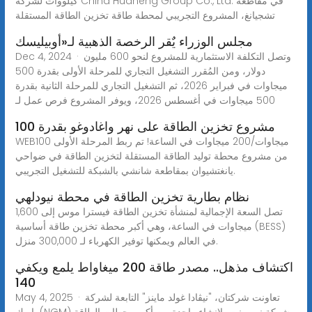
كيلووات لشركة China Huaneng Group Co., Ltd. في مقاطعة
تشجيانغ، المشروع التجريبي لمحطة طاقة تخزين الطاقة المستقلة
مجلس الوزراء يٌقر الرخصة الذهبية لـ«أوبيليسك
Dec 4, 2024 · وتصل التكلفة الاستثمارية للمشروع لنحو 600 مليون
دولار، ومن المُقرر التشغيل التجاري للمرحلة الأولى بقدرة 500
ميجاوات في فبراير 2026، ثم التشغيل التجاري للمرحلة الثانية بقدرة
500 ميجاوات في أغسطس 2026، ويوفر المشروع فرص عمل لـ
مشروع تخزين الطاقة على نهر واغادوغو بقدرة 100
WEB100 ميجاوات/200 ميجاوات في الساعة! تم ربط المرحلة الأولى
من مشروع محطة توليد الطاقة المستقلة لتخزين الطاقة في ضواحي
يانغتشيوان بمقاطعة شانشي بالشبكة للتشغيل التجريبي.
نظام بطارية تخزين الطاقة في محطة نيودلهي
تصل السعة الإجمالية لمنشأة تخزين الطاقة فيسترا موس إلى 1,600
ميجاوات في الساعة، وهي أكبر محطة تخزين طاقة أساسية (BESS)
في العالم ويمكنها توفير الكهرباء لـ 300,000 منزل.
اكتشاف مذهل.. مصدر طاقة 200 ميغاواط يلمع ويكفي
140
May 4, 2025 · تعاونت شركتان، "نيڤادا غولد ماينز" التابعة لشركة
باريك (NGM) وشركة نيومونت، لإنشاء واحدة من أكبر محطات الطاقة