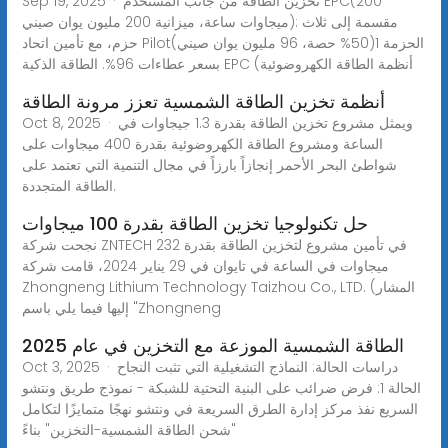
Sep 19, 2025 · تخزين الطاقة من جانب المستخدم EPC(200
ميجاوات ساعة، ميزانية 200 مليون يوان صيني): مقسمة إلى ثلاث
حزم، مع تأمين اتحاد Pilotالحزمة 1(50% حصة، 96 مليون يوان صيني)
بسعر عطاءات 96%. الطاقة الذكية EPC (أنظمة الطاقة الكهروضوئية
أنظمة تخزين الطاقة الشمسية تعزز مرونة الطاقة
Oct 8, 2025 · ويمثل مشروع تخزين الطاقة بقدرة 1.3 جيجاوات في
الساعة ومشروع الطاقة الكهروضوئية بقدرة 400 ميجاوات على
شواطئ البحر الأحمر إنجازاً بارزاً في مجال التنمية التي تعتمد على
الطاقة المتجددة.
حل تكنولوجيا تخزين الطاقة بقدرة 100 ميجاوات
نجحت شركة ZNTECH في تأمين مشروع لتخزين الطاقة بقدرة 232
ميجاوات في الساعة في تايوان في 29 يناير 2024، قامت شركة
Zhongneng Lithium Technology Taizhou Co., LTD. (المشار
إليها فيما يلي باسم "Zhongneng
الطاقة الشمسية الموزعة مع التخزين في عام 2025
Oct 3, 2025 · دراسات الحالة: النماذج التشغيلية التي تثبت النجاح
الحالة 1: فرض ضرائب على البنية التحتية للشبكة - نموذج طريق ونتشو
السريع نفذ مركز إدارة الطرق السريعة في ونتشو نهجًا متمايزًا لتكامل
"شحن الطاقة الشمسية-التخزين" بناءً