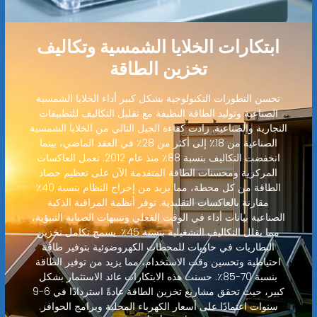
ابتكارات الخلايا الشمسية وتكاليف
تخزين الطاقة
تحسن التطورات التكنولوجية بشكل كبير أداء الخلايا الشمسية
الصناعية وتوليد الطاقة النظيفة مع تقليل التكاليف للتطبيقات
التجارية والصناعية. زادت كفاءة الجيل التالي من الخلايا الشمسية
الصناعية من 18٪ إلى أكثر من 28٪ في العقد الماضي، بينما
انخفضت التكاليف بنسبة 88٪ منذ عام 2012. تعمل العاكسات
المركزية ومحسنات الطاقة المتقدمة الآن على تعظيم حصاد
الطاقة من كل محطة، مما يزيد من إخراج النظام بنسبة 40٪
مقارنة بالعاكسات التقليدية. توفر أنظمة المراقبة الذكية
الصناعية بيانات أداء في الوقت الفعلي وتنبيهات الصيانة التنبؤية،
مما يقلل التكاليف التشغيلية بنسبة 45٪. يسمح تكامل تخزين
البطاريات في حاويات للمحطات الكهروضوئية بتوفير طاقة
احتياطية وتحسين وقت الاستخدام، مما يزيد من توفير الطاقة
بنسبة 70-85٪. حسنت هذه الابتكارات عائد الاستثمار بشكل
كبير، حيث تحقق مشاريع تخزين الطاقة عادةً استردادًا في 6-9
سنوات اعتمادًا على أسعار الكهرباء المحلية وبرامج الحوافز.