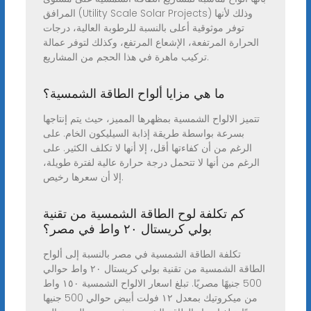
المرافق (Utility Scale Solar Projects) وذلك لأنها
توفر موثوقية أعلى بالنسبة للرطوبة العالية، درجات
الحرارة المرتفعة، الإشعاع المرتفع، وكذلك لتوفر عمالة
تركيب ماهرة في هذا الحجم من المشاريع.
ما هي مزايا ألواح الطاقة الشمسية؟
تتميز الالواح الشمسية بمظهرها المميز، حيث يتم إنتاجها
بسرعة بواسطة طريقة إذابة السيليكون الخام. على
الرغم من أن كفاءتها أقل، إلا أنها لا تكلف الكثير. على
الرغم من أنها لا تتحمل درجة حرارة عالية لفترة طويلة،
إلا أن سعرها رخيص.
كم تكلفة لوح الطاقة الشمسية من تقنية
بولي كريستال ٢٠ واط في مصر؟
تكلفة الطاقة الشمسية في مصر بالنسبة إلى ألواح
الطاقة الشمسية من تقنية بولي كريستال ٢٠ واط حوالي
500 جنيهًا مصريًا. تبلغ اسعار الالواح الشمسية ١٥٠ واط
من ميكروتيك بمعدل ١٢ فولت أبيض حوالي 500 جنيها