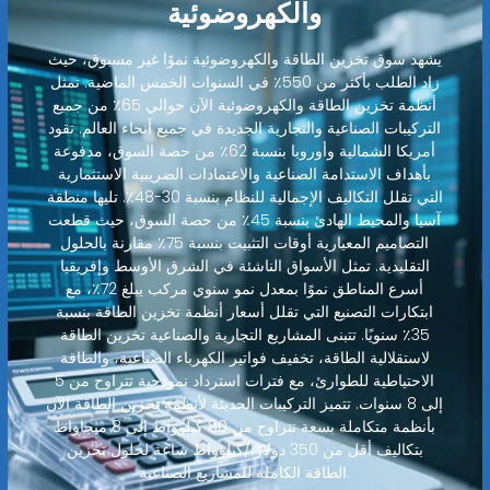
والكهروضوئية
يشهد سوق تخزين الطاقة والكهروضوئية نموًا غير مسبوق، حيث
زاد الطلب بأكثر من 550٪ في السنوات الخمس الماضية. تمثل
أنظمة تخزين الطاقة والكهروضوئية الآن حوالي 65٪ من جميع
التركيبات الصناعية والتجارية الجديدة في جميع أنحاء العالم. تقود
أمريكا الشمالية وأوروبا بنسبة 62٪ من حصة السوق، مدفوعة
بأهداف الاستدامة الصناعية والاعتمادات الضريبية الاستثمارية
التي تقلل التكاليف الإجمالية للنظام بنسبة 30-48٪. تليها منطقة
آسيا والمحيط الهادئ بنسبة 45٪ من حصة السوق، حيث قطعت
التصاميم المعيارية أوقات التثبيت بنسبة 75٪ مقارنة بالحلول
التقليدية. تمثل الأسواق الناشئة في الشرق الأوسط وإفريقيا
أسرع المناطق نموًا بمعدل نمو سنوي مركب يبلغ 72٪، مع
ابتكارات التصنيع التي تقلل أسعار أنظمة تخزين الطاقة بنسبة
35٪ سنويًا. تتبنى المشاريع التجارية والصناعية تخزين الطاقة
لاستقلالية الطاقة، تخفيف فواتير الكهرباء الصناعية، والطاقة
الاحتياطية للطوارئ، مع فترات استرداد نموذجية تتراوح من 5
إلى 8 سنوات. تتميز التركيبات الحديثة لأنظمة تخزين الطاقة الآن
بأنظمة متكاملة بسعة تتراوح من 80 كيلوواط إلى 8 ميجاواط
بتكاليف أقل من 350 دولارًا/كيلوواط ساعة لحلول تخزين
الطاقة الكاملة للمشاريع الصناعية.