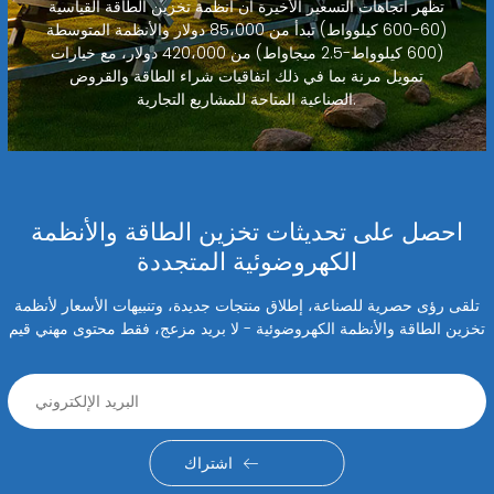
تظهر اتجاهات التسعير الأخيرة أن أنظمة تخزين الطاقة القياسية
(60-600 كيلوواط) تبدأ من 85،000 دولار والأنظمة المتوسطة
(600 كيلوواط-2.5 ميجاواط) من 420،000 دولار، مع خيارات
تمويل مرنة بما في ذلك اتفاقيات شراء الطاقة والقروض
الصناعية المتاحة للمشاريع التجارية.
احصل على تحديثات تخزين الطاقة والأنظمة
الكهروضوئية المتجددة
تلقى رؤى حصرية للصناعة، إطلاق منتجات جديدة، وتنبيهات الأسعار لأنظمة
تخزين الطاقة والأنظمة الكهروضوئية - لا بريد مزعج، فقط محتوى مهني قيم
اشتراك