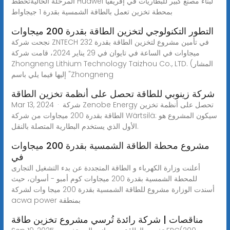
المرحلة الحاليةتخطط Huawei لبناء مصنع كبير للبطاريات في إفريقيا
بمحطة تخزين تعمل بالطاقة الشمسية بقدرة 1 جيجاواط
التطور التكنولوجي لتخزين الطاقة بقدرة 200 ميجاوات
نجحت شركة ZNTECH في تأمين مشروع لتخزين الطاقة بقدرة 232
ميجاوات في الساعة في تايوان في 29 يناير 2024، قامت شركة
Zhongneng Lithium Technology Taizhou Co., LTD. (المشار
إليها فيما يلي باسم "Zhongneng
شركة زينوبي للطاقة تحصل على أنظمة تخزين الطاقة
Mar 13, 2024 · شركة Zenobe Energy تحصل على أنظمة تخزين
الطاقة بقدرة 200 ميجاوات من شركة Wärtsilä: سيكون المشروع هو
الأول الذي يستخدم البطارية المتصلة بالنقل.
مشروع محطة الطاقة الشمسية بقدرة 200 ميجاوات
في
أعلنت وزارة الكهرباء و الطاقة المتجددة عن بدء التشغيل التجارى
للمحطة الشمسية بقدرة 200 ميجاوات كوم أمبو - أسوان، حيث
أسندت الوزارة مشروع للطاقة الشمسية بقدرة 200 ميجا وات لشركة
acwa power بمنطقة
مناقصات | شركة رائدة تُرسي مشروع تخزين طاقة