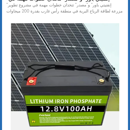
"إنفنيتي باور" و"مصدر" تتخذان خطوات مهمة في مشروع تطوير
مزرعة لطاقة الرياح البرية في منطقة رأس غارب بقدرة 200 ميجاوات