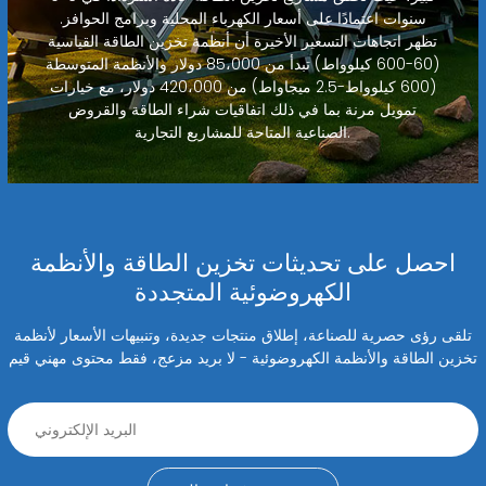
سنوات اعتمادًا على أسعار الكهرباء المحلية وبرامج الحوافز.
تظهر اتجاهات التسعير الأخيرة أن أنظمة تخزين الطاقة القياسية
(60-600 كيلوواط) تبدأ من 85،000 دولار والأنظمة المتوسطة
(600 كيلوواط-2.5 ميجاواط) من 420،000 دولار، مع خيارات
تمويل مرنة بما في ذلك اتفاقيات شراء الطاقة والقروض
الصناعية المتاحة للمشاريع التجارية.
احصل على تحديثات تخزين الطاقة والأنظمة
الكهروضوئية المتجددة
تلقى رؤى حصرية للصناعة، إطلاق منتجات جديدة، وتنبيهات الأسعار لأنظمة
تخزين الطاقة والأنظمة الكهروضوئية - لا بريد مزعج، فقط محتوى مهني قيم