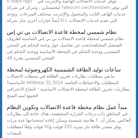
6 days ago · تتوفر خدمات الاتصالات الهاتفية والإنترنت في
ليختنشتاين ، وتتركز في شركة Telecom Liechtenstein التي توفر
خدمات الهاتف الثابت والمحمول والإنترنت بمختلف السرعات، وتوجد
أيضاً خيارات أخرى مثل شركة FL1، التي تقدم خدمات الاتصالات
نظام شمسي لمحطة قاعدة الاتصالات بي تي إس
نظام شمسي لمحطة قاعدة الاتصالات بي تي إس المناسبة لظروف
التشغيل المختلفة,ابحث عن تفاصيل حول وحدة التحكم في الشحن
الشمسي ووحدة التحكم في المحطة الأساسية ووحدة التحكم في
الشحن الشمسي بقدرة 48
ساعات توليد الطاقة الشمسية الكهروضوئية لمحطة
ما هي متطلبات بطاريات تخزين الطاقة في محطات الاتصالات
الأساسية؟ WEBMay 22, 2024· المتطلبات والاحتياطات الخاصة
ببطاريات تخزين الطاقة لمحطة الاتصالات الأساسية - النجاح الاحترافي
الجميع اسم المنتج
مبدأ عمل نظام محطة قاعدة الاتصالات وتكوين النظام
في المناطق ذات درجات الحرارة المنخفضة، هناك حاجة إلى بطاريات
هلامية شمسية ويمكن إعادة استخدامها عدة مرات. F. العاكس: يمكن أن
يوفر مصدر طاقة تيار متردد 220 فولت و110 فولت وفقًا لمتطلبات
المعدات.