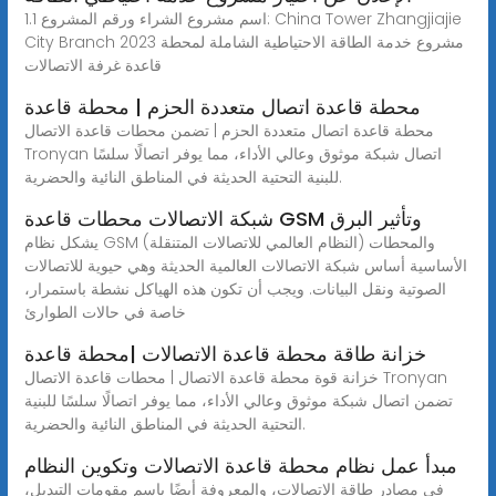
1.1 اسم مشروع الشراء ورقم المشروع: China Tower Zhangjiajie
City Branch 2023 مشروع خدمة الطاقة الاحتياطية الشاملة لمحطة
قاعدة غرفة الاتصالات
محطة قاعدة اتصال متعددة الحزم | محطة قاعدة
محطة قاعدة اتصال متعددة الحزم | تضمن محطات قاعدة الاتصال
Tronyan اتصال شبكة موثوق وعالي الأداء، مما يوفر اتصالًا سلسًا
للبنية التحتية الحديثة في المناطق النائية والحضرية.
شبكة الاتصالات محطات قاعدة GSM وتأثير البرق
يشكل نظام GSM (النظام العالمي للاتصالات المتنقلة) والمحطات
الأساسية أساس شبكة الاتصالات العالمية الحديثة وهي حيوية للاتصالات
الصوتية ونقل البيانات. ويجب أن تكون هذه الهياكل نشطة باستمرار،
خاصة في حالات الطوارئ
خزانة طاقة محطة قاعدة الاتصالات |محطة قاعدة
خزانة قوة محطة قاعدة الاتصال | محطات قاعدة الاتصال Tronyan
تضمن اتصال شبكة موثوق وعالي الأداء، مما يوفر اتصالًا سلسًا للبنية
التحتية الحديثة في المناطق النائية والحضرية.
مبدأ عمل نظام محطة قاعدة الاتصالات وتكوين النظام
في مصادر طاقة الاتصالات، والمعروفة أيضًا باسم مقومات التبديل،