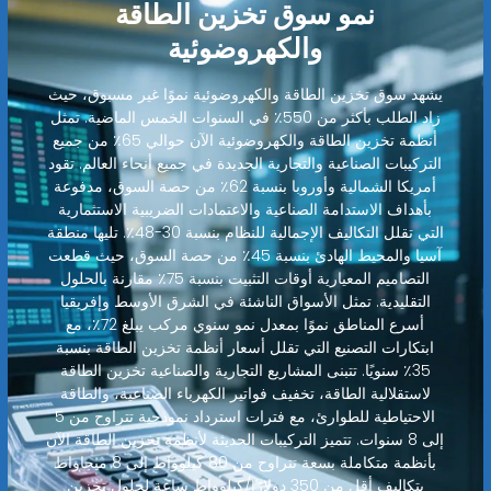
نمو سوق تخزين الطاقة
والكهروضوئية
يشهد سوق تخزين الطاقة والكهروضوئية نموًا غير مسبوق، حيث
زاد الطلب بأكثر من 550٪ في السنوات الخمس الماضية. تمثل
أنظمة تخزين الطاقة والكهروضوئية الآن حوالي 65٪ من جميع
التركيبات الصناعية والتجارية الجديدة في جميع أنحاء العالم. تقود
أمريكا الشمالية وأوروبا بنسبة 62٪ من حصة السوق، مدفوعة
بأهداف الاستدامة الصناعية والاعتمادات الضريبية الاستثمارية
التي تقلل التكاليف الإجمالية للنظام بنسبة 30-48٪. تليها منطقة
آسيا والمحيط الهادئ بنسبة 45٪ من حصة السوق، حيث قطعت
التصاميم المعيارية أوقات التثبيت بنسبة 75٪ مقارنة بالحلول
التقليدية. تمثل الأسواق الناشئة في الشرق الأوسط وإفريقيا
أسرع المناطق نموًا بمعدل نمو سنوي مركب يبلغ 72٪، مع
ابتكارات التصنيع التي تقلل أسعار أنظمة تخزين الطاقة بنسبة
35٪ سنويًا. تتبنى المشاريع التجارية والصناعية تخزين الطاقة
لاستقلالية الطاقة، تخفيف فواتير الكهرباء الصناعية، والطاقة
الاحتياطية للطوارئ، مع فترات استرداد نموذجية تتراوح من 5
إلى 8 سنوات. تتميز التركيبات الحديثة لأنظمة تخزين الطاقة الآن
بأنظمة متكاملة بسعة تتراوح من 80 كيلوواط إلى 8 ميجاواط
بتكاليف أقل من 350 دولارًا/كيلوواط ساعة لحلول تخزين