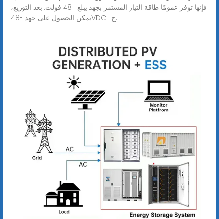
فإنها توفر عمومًا طاقة التيار المستمر بجهد يبلغ -48 فولت. بعد التوزيع،
يمكن الحصول على جهد -48VDC . ج.