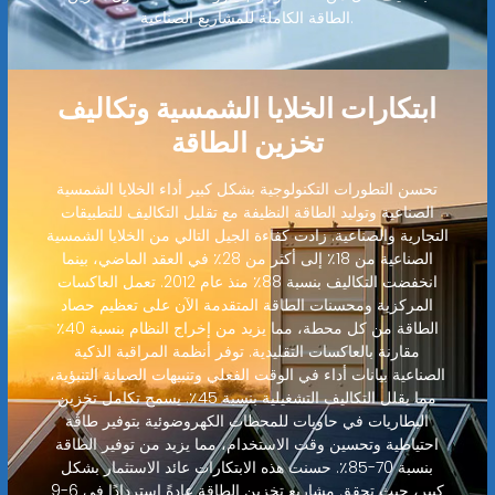
الطاقة الكاملة للمشاريع الصناعية.
ابتكارات الخلايا الشمسية وتكاليف
تخزين الطاقة
تحسن التطورات التكنولوجية بشكل كبير أداء الخلايا الشمسية
الصناعية وتوليد الطاقة النظيفة مع تقليل التكاليف للتطبيقات
التجارية والصناعية. زادت كفاءة الجيل التالي من الخلايا الشمسية
الصناعية من 18٪ إلى أكثر من 28٪ في العقد الماضي، بينما
انخفضت التكاليف بنسبة 88٪ منذ عام 2012. تعمل العاكسات
المركزية ومحسنات الطاقة المتقدمة الآن على تعظيم حصاد
الطاقة من كل محطة، مما يزيد من إخراج النظام بنسبة 40٪
مقارنة بالعاكسات التقليدية. توفر أنظمة المراقبة الذكية
الصناعية بيانات أداء في الوقت الفعلي وتنبيهات الصيانة التنبؤية،
مما يقلل التكاليف التشغيلية بنسبة 45٪. يسمح تكامل تخزين
البطاريات في حاويات للمحطات الكهروضوئية بتوفير طاقة
احتياطية وتحسين وقت الاستخدام، مما يزيد من توفير الطاقة
بنسبة 70-85٪. حسنت هذه الابتكارات عائد الاستثمار بشكل
كبير، حيث تحقق مشاريع تخزين الطاقة عادةً استردادًا في 6-9