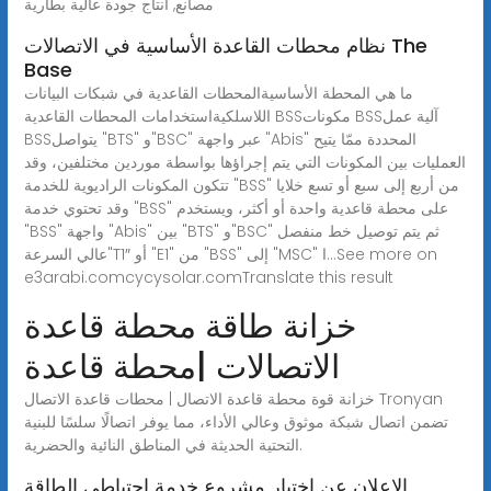
مصانع, انتاج جودة عالية بطارية
نظام محطات القاعدة الأساسية في الاتصالات The
Base
ما هي المحطة الأساسيةالمحطات القاعدية في شبكات البيانات
اللاسلكيةاستخدامات المحطات القاعدية BSSمكونات BSSآلية عمل
BSSيتواصل "BTS" و"BSC" عبر واجهة "Abis" المحددة ممّا يتيح
العمليات بين المكونات التي يتم إجراؤها بواسطة موردين مختلفين، وقد
تتكون المكونات الراديوية للخدمة "BSS" من أربع إلى سبع أو تسع خلايا
وقد تحتوي خدمة "BSS" على محطة قاعدية واحدة أو أكثر، ويستخدم
"BSS" واجهة "Abis" بين "BTS" و"BSC" ثم يتم توصيل خط منفصل
عالي السرعة"T1″ أو "E1" من "BSS" إلى "MSC" ا...See more on
e3arabi.comcycysolar.comTranslate this result
خزانة طاقة محطة قاعدة
الاتصالات |محطة قاعدة
خزانة قوة محطة قاعدة الاتصال | محطات قاعدة الاتصال Tronyan
تضمن اتصال شبكة موثوق وعالي الأداء، مما يوفر اتصالًا سلسًا للبنية
التحتية الحديثة في المناطق النائية والحضرية.
الإعلان عن اختيار مشروع خدمة احتياطي الطاقة