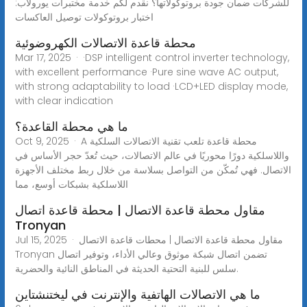
للشركات ضمان جودة بروتوكولاتها؟ نقدم لكم خدمة مختبرات يورولاب:
اختبار بروتوكولات توصيل العاكسات
محطة قاعدة الاتصالات الكهروضوئية
Mar 17, 2025 · ·DSP intelligent control inverter technology,
with excellent performance ·Pure sine wave AC output,
with strong adaptability to load ·LCD+LED display mode,
with clear indication
ما هي محطة القاعدة؟
Oct 9, 2025 · A محطة قاعدة تلعب تقنية الاتصالات السلكية
واللاسلكية دورًا محوريًا في عالم الاتصالات، حيث تُعدّ حجر الأساس في
الاتصال. فهي تُمكّن من التواصل بسلاسة من خلال ربط مختلف الأجهزة
اللاسلكية بشبكات أوسع، مما
مقاول محطة قاعدة الاتصال | محطة قاعدة اتصال
Tronyan
Jul 15, 2025 · مقاول محطة قاعدة الاتصال | محطات قاعدة الاتصال
Tronyan تضمن اتصال شبكة موثوق وعالي الأداء، وتوفير اتصال
سلس للبنية التحتية الحديثة في المناطق النائية والحضرية.
ما هي الاتصالات الهاتفية والإنترنت في ليختنشتاين